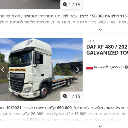
1
/
15
115 קילוואט (156.36 כ"ס)
, צבע:
לבן
, סוג תמסורת:
אוטומטי
, דרגת פליטה:
 שנת ייצור:
2026
, ציוד:
גורר
DAF
XF 480 / 20
GALVANIZED TO
Kraków
2,455 km
1
/
15
ת:
פועל באופן מלא
, קילומטראז':
690,000 ק"מ
, רישום ראשוני:
10/2021
, סו
יזל
, משקל טעינה מרבי:
15,000 ק"ג
, משקל כולל:
26,000 ק"ג
, תצורת סרן:
 דרגת פליטה:
יורו 6
, מתלה:
אוויר
, אורך אזור הטעינה:
8,500 מ"מ
, רוחב שטח
 הגה כוח,
, ציוד:
הטעינה:
2,550 מ"מ
, גובה תא המטען:
1,050 מ"מ
, שנת ייצור:
2021