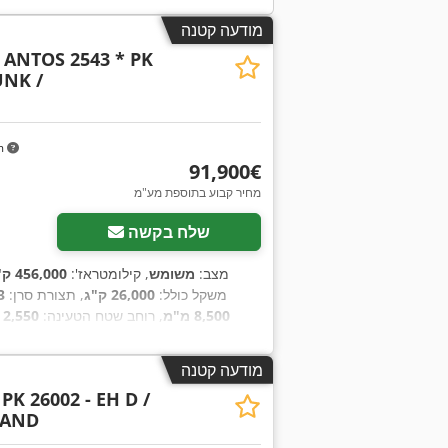
מודעה קטנה
ANTOS 2543 * PK
UNK /
m
‏91,900 ‏€
מחיר קבוע בתוספת מע"מ
שלח בקשה
מצב:
משומש
, קילומטראז':
456,000 ק"מ
משקל כולל:
26,000 ק"ג
, תצורת סרן:
3 סרנ
8,500 מ"מ
, רוחב שטח הטעינה:
2,550 מ"מ
מודעה קטנה
PK 26002 - EH D /
TAND