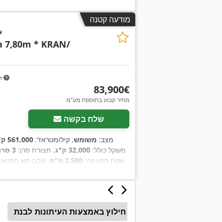
מודעה קטנה
*
 7,80m * KRAN/
m
‏83,900 ‏€
מחיר קבוע בתוספת מע"מ
שלח בקשה
מצב:
משומש
, קילומטראז':
561,000 ק"מ
משקל כולל:
32,000 ק"ג
, תצורת סרן:
3 סרנים
שטח הטעינה:
2,500 מ"מ
, גובה תא המטען
חילוץ באמצעות העיתונות לבנת