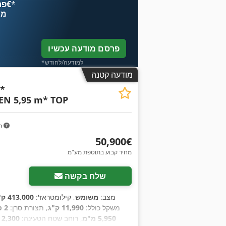
*
פרסם עכשיו החל מ־‏4.49 ‏€
מח
פרסם מודעה עכשיו
*למודעה/לחודש
מודעה קטנה
 *
N 5,95 m* TOP
m
‏50,900 ‏€
מחיר קבוע בתוספת מע"מ
שלח בקשה
מצב:
משומש
, קילומטראז':
413,000 ק"מ
משקל כולל:
11,990 ק"ג
, תצורת סרן:
2 סרנים
5,950 מ"מ
, רוחב שטח הטעינה:
2,300 מ"מ