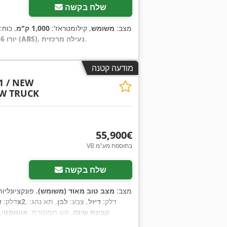
שלח בקשה
מצב:
משומש
, קילומטראז':
1,000 ק"מ
, כוח:
,
הגה כוח, מיזוג אוויר, מערכת בלימה למניעת נעילה (ABS), נעילה מרכזית
יורו 6
,
מודעה קטנה
21 / NEW
W TRUCK
‏55,900 ‏€
VB בתוספת מע"מ
שלח בקשה
מצב:
מצב טוב מאוד (משומש)
, פונקציונליו
, דלק:
דיזל
, צבע:
לבן
, תא נהג:
6x2
דלק:
ד
קבינת שינה
, סוג תמסורת:
אוטומטי
,
AdBlue, בקרת אחיזה, בקרת שיוט,