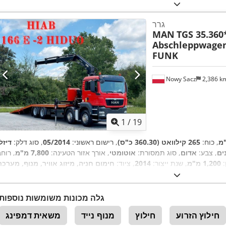
,
מערכת בלימה למניעת נעילה (ABS)
גרר
MAN
TGS 35.360
Abschleppwagen
FUNK
Nowy Sacz
2,386 k
1
/
19
, כוח:
265 קילוואט (360.30 כ"ס)
, רישום ראשוני:
05/2014
, סוג דלק:
דיזל
, צבע:
אדום
, סוג תמסורת:
אוטומטי
, אורך אזור הטעינה:
7,800 מ"מ
, רוח
:
1,200 מ"מ
, שנת ייצור:
2014
, ציוד:
חימום חניה, מיזוג אוויר, מנוף, מערכת
,
בלימה למניעת נעילה (ABS)
גלה מכונות משומשות נוספות
חילוץ הזרוע
חילוץ
מנוף נייד
משאית דמפינג