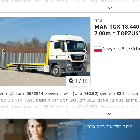
, גובה תא המטען:
1,250 מ"מ
, שנת ייצור:
2011
, ציוד:
מיזוג אוויר, מנוף
,
מערכת בלימה למניעת נעילה (ABS)
גרר
MAN
TGX 18.44
7,00m * TOPZU
Nowy Sacz
2,386 k
1
/
15
, כוח:
324 קילוואט (440.52 כ"ס)
, רישום ראשוני:
05/2014
, סוג דלק:
דיזל
ים
, בלמים:
מעכב
, צבע:
לבן
, סוג תמסורת:
אוטומטי
, אורך אזור הטעינה:
, גובה תא המטען:
2,530 מ"מ
, שנת ייצור:
2014
, ציוד:
מיזוג אוויר, מנוף
,
מערכת בלימה למניעת נעילה (ABS)
מכור מיד את רכב גרר