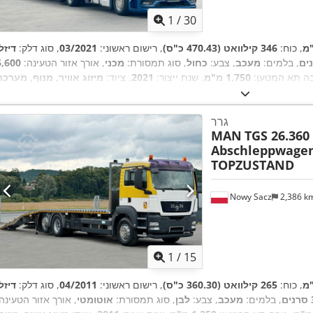
1
/
30
, כוח:
346 קילוואט (470.43 כ"ס)
, רישום ראשוני:
03/2021
, סוג דלק:
דיזל
, בלמים:
מעכב
, צבע:
כחול
, סוג תמסורת:
מכני
, אורך אזור הטעינה:
6,600
בה תא המטען:
1,750 מ"מ
, שנת ייצור:
2021
, ציוד:
מיזוג אוויר, מנוף, מערכת
,
בלימה למניעת נעילה (ABS)
גרר
MAN
TGS 26.360
Abschleppwagen
TOPZUSTAND
Nowy Sacz
2,386 k
1
/
15
, כוח:
265 קילוואט (360.30 כ"ס)
, רישום ראשוני:
04/2011
, סוג דלק:
דיזל
ים
, בלמים:
מעכב
, צבע:
לבן
, סוג תמסורת:
אוטומטי
, אורך אזור הטעינה: