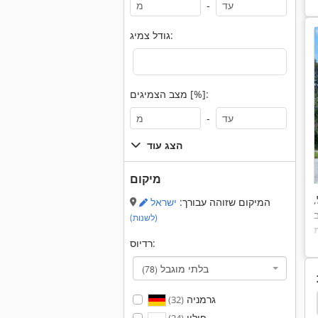
-
גודל צמיג:
מצב הצמיגים [%]:
-
הצג עוד
מיקום
,
המיקום שזוהה עבורך:
ישראל
ב
(לשנות)
רדיוס:
בלתי מוגבל
(78)
גרמניה
(32)
M A N Tgs 18440
Iveco Stralis 360
Daf
חי
פולין