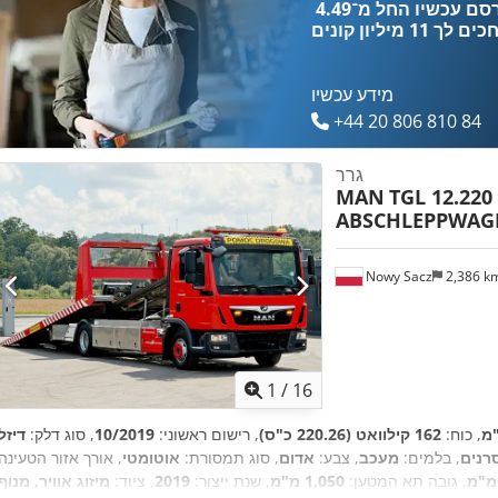
כים לך
11 מיליון קונים
מידע עכשיו
+44 20 806 810 84
גרר
MAN
TGL 12.220
ABSCHLEPPWAGE
Nowy Sacz
2,386 k
1
/
16
, כוח:
162 קילוואט (220.26 כ"ס)
, רישום ראשוני:
10/2019
, סוג דלק:
דיזל
, בלמים:
מעכב
, צבע:
אדום
, סוג תמסורת:
אוטומטי
, אורך אזור הטעינה:
, גובה תא המטען:
1,050 מ"מ
, שנת ייצור:
2019
, ציוד:
מיזוג אוויר, מנוף