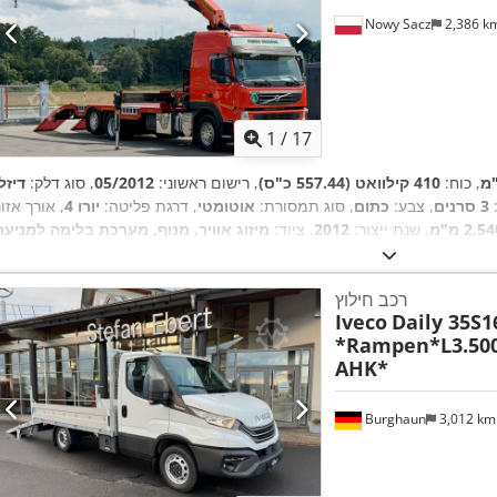
Nowy Sacz
2,386 k
1
/
17
, כוח:
410 קילוואט (557.44 כ"ס)
, רישום ראשוני:
05/2012
, סוג דלק:
דיזל
:
3 סרנים
, צבע:
כתום
, סוג תמסורת:
אוטומטי
, דרגת פליטה:
יורו 4
, אורך אזו
2,5 מ"מ
, שנת ייצור:
2012
, ציוד:
מיזוג אוויר, מנוף, מערכת בלימה למניעת
,
נעילה (ABS)
רכב חילוץ
Iveco
Daily 35S1
*Rampen*L3.50
AHK*
Burghaun
3,012 k