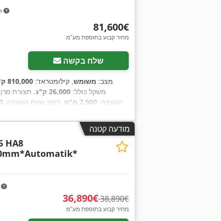
m
‏81,600 ‏€
מחיר קבוע בתוספת מע"מ
שלח בקשה
מצב:
משומש
, קילומטראז':
810,000 ק"מ
משקל כולל:
26,000 ק"ג
, תצורת סרן
הטעינה:
7,900 מ"מ
, רוחב שטח הטעינה:
40
מודעה קטנה
6 HA8
0mm*Automatik*
m
‏36,890 ‏€
‏38,890 ‏€
מחיר קבוע בתוספת מע"מ