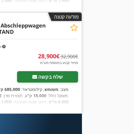
7,950 מ"מ
, רוחב שטח הטעינה:
2,540 מ"מ
מודעה קטנה
0 Abschleppwagen
STAND
m
‏28,900 ‏€
‏32,900 ‏€
מחיר קבוע בתוספת מע"מ
שלח בקשה
מצב:
משומש
, קילומטראז':
685,000 ק"מ
משקל כולל:
18,000 ק"ג
, תצורת סרן:
2 סרנ
8,000 מ"מ
, רוחב שטח הטעינה:
1,050 מ"מ