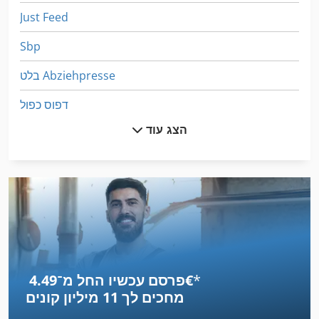
Just Feed
Sbp
בלט Abziehpresse
דפוס כפול
הצג עוד
דפוס פלקסו
דפוס צילינדר
העברת מים הדפסה בריכות
כריכת הספר
מכונת אספרסו
*
פרסם עכשיו החל מ־‏4.49 ‏€
מכונת דפוס
מחכים לך
11 מיליון קונים
מכונת דפוס אופסט