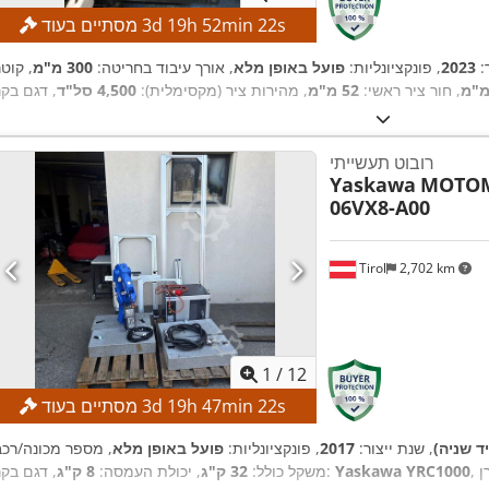
s
21
min
52
h
19
d
3
מסתיים בעוד
ר:
2023
, פונקציונליות:
פועל באופן מלא
, אורך עיבוד בחריטה:
300 מ"מ
, קוט
, חור ציר ראשי:
52 מ"מ
, מהירות ציר (מקסימלית):
4,500 סל"ד
רובוט תעשייתי
Yaskawa
MOTOM
06VX8-A00
Tirol
2,702 km
1
/
12
s
21
min
47
h
19
d
3
מסתיים בעוד
ד שניה)
, שנת ייצור:
2017
, פונקציונליות:
פועל באופן מלא
Yaskawa YRC1000
, דגם בקר:
משקל כולל:
32 ק"ג
, יכולת העמסה:
8 ק"ג