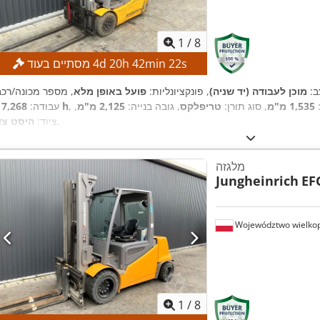
1
/
8
s
21
min
42
h
20
d
4
מסתיים בעוד
ב:
מוכן לעבודה (יד שניה)
, פונקציונליות:
פועל באופן מלא
1,535 מ"מ
, סוג תורן:
טריפלקס
, גובה בנייה:
2,125 מ"מ
,
17,268 h
עבודה:
,
ציוד:
היסט צד
מלגזה
Jungheinrich
EF
Województwo wielkop
1
/
8