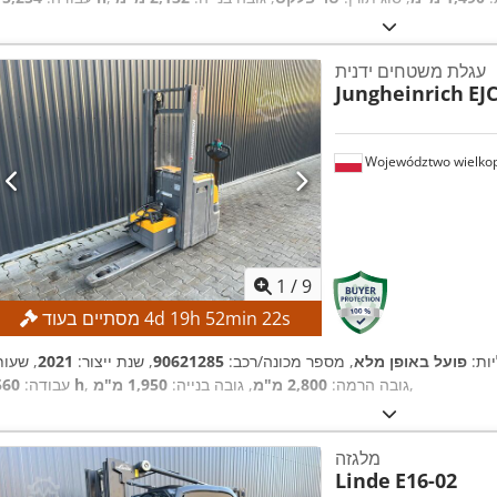
עגלת משטחים ידנית
Jungheinrich
EJ
Województwo wielkop
1
/
9
s
21
min
52
h
19
d
4
מסתיים בעוד
יות:
פועל באופן מלא
, מספר מכונה/רכב:
90621285
, שנת ייצור:
2021
, שעות
,
, גובה הרמה:
2,800 מ"מ
, גובה בנייה:
1,950 מ"מ
560 h
עבודה:
מלגזה
Linde
E16-02