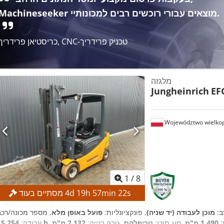
Machineseeker מוצאים עבורי רוכשים רבים למכונותיי.
כריסטיאן פרידריך, CNC-טכניק פרידריך
מלגזה
Jungheinrich
EF
Województwo wielkop
1
/
8
s
21
min
57
h
19
d
4
מסתיים בעוד
ב:
מוכן לעבודה (יד שניה)
, פונקציונליות:
פועל באופן מלא
:
1,490 מ"מ
, סוג תורן:
טריפלקס
, גובה בנייה:
2,132 מ"מ
15,254 h
עבודה: