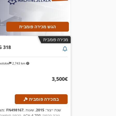
הגש מכירה פומבית
מכירה פומבית
G 318
olskie
2,743 km
‏3,500 ‏€
במכירה פומבית
, שנת ייצור:
2015
, שעות
FN498167
, מספר מכונה/רכב:
מצ
,
, גובה הרמה:
4,700 מ"מ
, הרמה חופשית