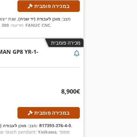
במכירה פומבית
מצב:
מוכן לעבודה (יד שניה)
, שנת ייצו
,
FANUC CNC
, דגם בקר:
חריטה:
300 מ"מ
מכירה פומבית
AN GP8 YR-1-
‏8,900 ‏€
במכירה פומבית
,
R17393-376-4-0
, מספר מכונה/רכב:
מצב:
מוכן לעבודה (י
, מספר
Yaskawa
, יצרן teach pendant: