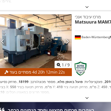
,
צירים:
6
מרכז עיבוד אנכי
Matsuura
MAM7
Baden-Württemberg
1
/
9
s
21
min
12
h
20
d
4
מסתיים בעוד
201
, פונקציונליות:
פועל באופן מלא
, מספר מכונה/רכב:
18199
, מרחק נסיעה
,
, מרחק תנועה ציר Z:
410 מ"מ
, מרחק תנועה בציר Y:
550 מ"מ
בציר X:
,
מספר חריצים במאגזין הכלים:
210
בעקבות פרסום מקצועי ומסד הנתונים הרחב,