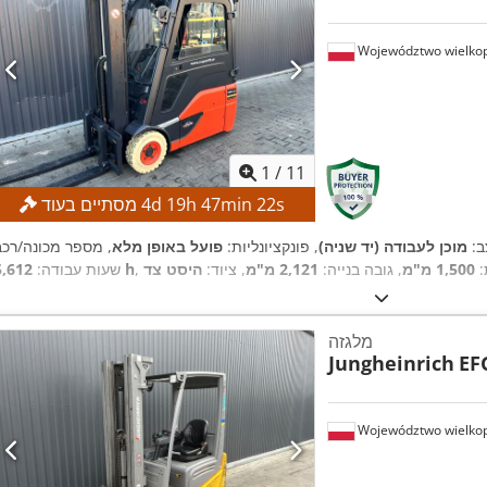
Województwo wielkop
1
/
11
s
21
min
47
h
19
d
4
מסתיים בעוד
ב:
מוכן לעבודה (יד שניה)
, פונקציונליות:
פועל באופן מלא
:
1,500 מ"מ
, גובה בנייה:
2,121 מ"מ
, ציוד:
היסט צד
5,612 h
שעות עבודה:
מלגזה
Jungheinrich
EF
Województwo wielkop