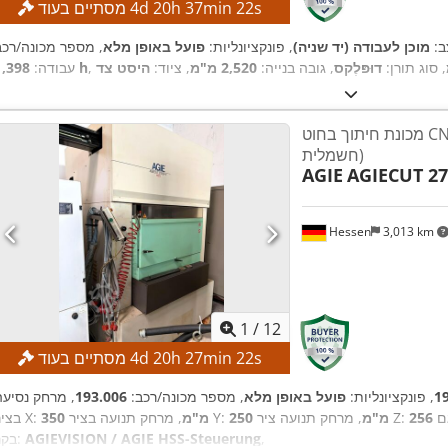
s
21
min
37
h
20
d
4
מסתיים בעוד
ב:
מוכן לעבודה (יד שניה)
, פונקציונליות:
פועל באופן מלא
, סוג תורן:
דוּפּלֶקס
, גובה בנייה:
2,520 מ"מ
, ציוד:
היסט צד
1,398 h
עבודה:
מכונת חיתוך בחוט CNC (חיתוך בהתזה
חשמלית)
AGIE
AGIECUT 27
Hessen
3,013 km
1
/
12
s
21
min
27
h
20
d
4
מסתיים בעוד
1
, פונקציונליות:
פועל באופן מלא
, מספר מכונה/רכב:
193.006
, מרחק נסיעה
ם
, מרחק תנועה ציר Z:
250 מ"מ
, מרחק תנועה בציר Y:
350 מ"מ
בציר X:
,
AGIEVISION / AGIE HSS-Steuerung
בקר: