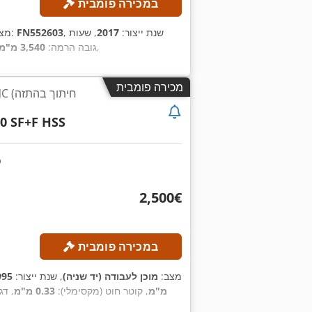
במכירה פומבית
, שנת ייצור:
2017
, שעות
FN552603
, מספר מכונה/רכב:
מצ
,
, גובה הרמה:
3,540 מ"מ
מכירה פומבית
0 SF+F HSS
‏2,500 ‏€
במכירה פומבית
מצב:
מוכן לעבודה (יד שניה)
, שנת ייצור:
995
256 מ"מ
, קוטר חוט (מקסימלי):
0.33 מ"מ
, דג