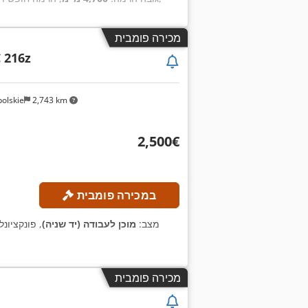
מכירה פומבית
C 216z
olskie
2,743 km
‏2,500 ‏€
במכירה פומבית
מצב:
מוכן לעבודה (יד שניה)
, פונקציונל
מכירה פומבית