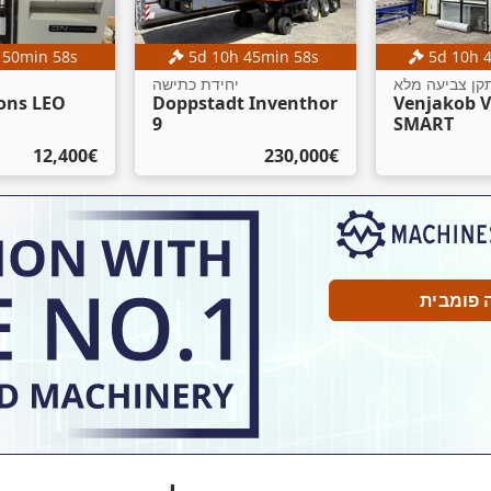
h
50
min
57
s
5
d
10
h
45
min
57
s
5
d
10
h
קן צביעה מלא
יחידת כתישה
ons LEO
Doppstadt Inventhor
Venjakob 
9
SMART
‏230,000 ‏€
‏12,400 ‏€
 פומבית