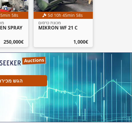
45
min
57
s
5
d
10
h
45
min
57
s
מכונת כרסום
מת
VEN SPRAY
MIKRON WF 21 C
‏1,000 ‏€
‏250,000 ‏€
הגש מכירה