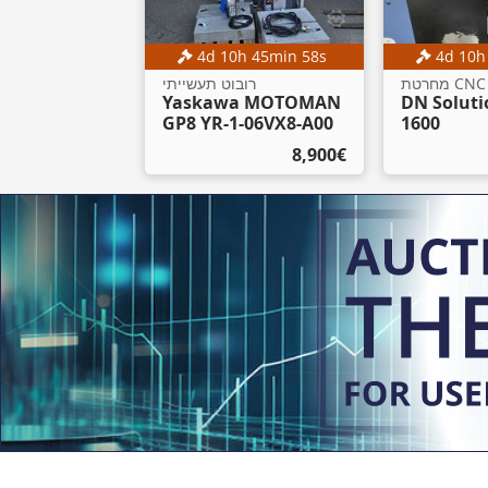
4
d
10
h
45
min
57
s
4
d
10
מחרטת CNC
רובוט תעשייתי
Yaskawa MOTOMAN
DN Soluti
GP8 YR-1-06VX8-A00
1600
‏8,900 ‏€
מכירה פומבית
5
d
10
h
45
min
57
s
מלגזה
Linde E16-02
‏7,500 ‏€