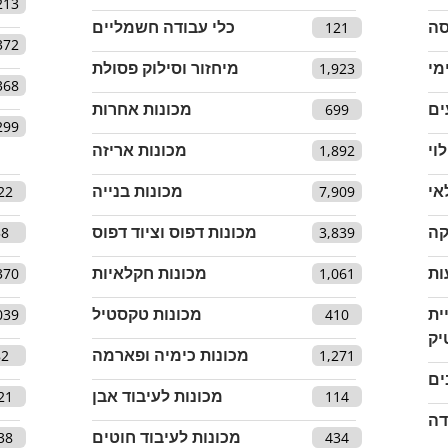
213
סה
כלי עבודה חשמליים
121
372
מי
מיחזור וסילוק פסולת
1,923
368
ים
מכונות אחרות
699
299
וי
מכונות אריזה
1,892
אי
מכונות בנייה
22
7,909
קה
מכונות דפוס וציוד דפוס
58
3,839
ות
מכונות חקלאיות
370
1,061
ית
מכונות טקסטיל
039
410
יק
מכונות כימיה ופארמה
82
1,271
ים
מכונות לעיבוד אבן
21
114
דה
מכונות לעיבוד חוטים
38
434