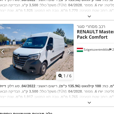
פליטה:
יורו 6
, מספר
04/2028
, הבדיקה הבאה (TÜV):
משקל כולל:
3,500 ק"ג
, רוחב שטח הטעינה:
1,770 מ"מ
, גובה תא המטען:
1,925 מ"מ
, שנת ייצור
2022
, ציוד:
רכב מסחרי סגור
RENAULT
Master
Pack Comfort
Szigetszentmiklós
2
1
/
6
, כוח:
100 קילוואט (135.96 כ"ס)
, רישום ראשוני:
04/2022
, סוג דלק:
דיזל
פליטה:
יורו 6
, מספר
04/2028
, הבדיקה הבאה (TÜV):
משקל כולל:
3,500 ק"ג
, רוחב שטח הטעינה:
1,765 מ"מ
, גובה תא המטען:
1,917 מ"מ
, שנת ייצור
2022
, ציוד:
גלה מכונות משומשות נוספות