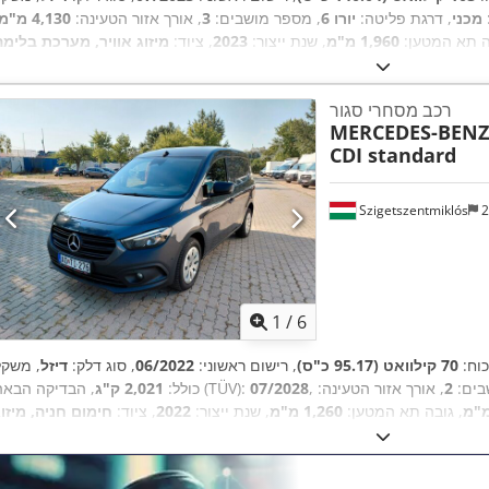
מכני
, דרגת פליטה:
יורו 6
, מספר מושבים:
3
, אורך אזור הטעינה:
4,130 מ"מ
ה תא המטען:
1,960 מ"מ
, שנת ייצור:
2023
, ציוד:
מיזוג אוויר, מערכת בלימה
,
למניעת נעילה (ABS), נעילה מרכזית, תכנית ייצוב אלקטרונית (ESP)
רכב מסחרי סגור
MERCEDES-BENZ
CDI standard
Szigetszentmiklós
2
1
/
6
כוח:
70 קילוואט (95.17 כ"ס)
, רישום ראשוני:
06/2022
, סוג דלק:
דיזל
, משקל
בים:
2
, אורך אזור הטעינה:
07/2028
, הבדיקה הבאה (TÜV):
כולל:
2,021 ק"ג
, גובה תא המטען:
1,260 מ"מ
, שנת ייצור:
2022
, ציוד:
חימום חניה, מיזוג