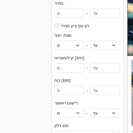
מחיר:
-
רק עם ציון מחיר
שנת ייצור:
-
קילומטראז' [km]:
-
כוח [kW]:
-
רישום ראשוני:
-
סוג דלק:
,