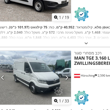
1
/
19
אופן מלא
, קילומטראז':
40,952 ק"מ
, כוח:
75 קילוואט (101.97 כ"ס)
, רישום
עצמי:
1,468 ק"ג
, משקל טעינה מרבי:
572 ק"ג
, משקל כולל:
2,040 ק"ג
, דלק
 מושבים:
3
, אורך כולל:
4,403 מ"מ
, רוחב כולל:
1,848 מ"מ
, גובה כולל:
1,880
EBS (מערכת בלימה אלקטרונית), בלוטות', בקרת שיוט, דלת הזזה, הגה כוח, ויסות חשמלי של חלונות,
, ציוד:
מ"מ
יציאת USB, כרית אוויר, מחבר עגלה, מחשב רכב, מיזוג אוויר, מערכת בלימה למניעת נעילה (BS
רכב מסחרי סגור
MAN
TGE 3.160 
ZWILLINGSBEREI
Hörsching
2,590 k
1
/
33