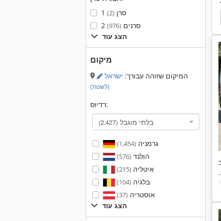
1 סרן
(2)
Volkswagen
Renault Dci 100
Peugeot
ברז
2 סרנים
(976)
הצג עוד
מיקום
המיקום שזוהה עבורך:
ישראל
(לשנות)
רדיוס:
בלתי מוגבל
(2,427)
גרמניה
(1,454)
הולנד
(576)
איטליה
(215)
,
בלגיה
(104)
אוסטריה
(37)
הצג עוד
ר