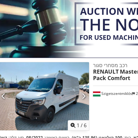
רכב מסחרי סגור
RENAULT
Master
Pack Comfort
Szigetszentmiklós
2
1
/
6
, כוח:
100 קילוואט (135.96 כ"ס)
, רישום ראשוני:
08/2022
, סוג דלק:
דיזל