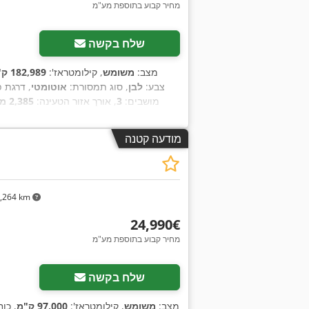
מחיר קבוע בתוספת מע"מ
שלח בקשה
מצב:
משומש
, קילומטראז':
182,989 ק"מ
, צבע:
לבן
, סוג תמסורת:
אוטומטי
, דרגת 
מושבים:
3
, אורך אזור הטעינה:
2,385 מ"מ
,
מיזוג אוויר, מערכת בלימה למניעת נעילה (ABS), מערכת ניווט, תכנית ייצוב אלקטרונית (ESP)
מודעה קטנה
,264 km
‏24,990 ‏€
מחיר קבוע בתוספת מע"מ
שלח בקשה
מצב:
משומש
, קילומטראז':
97,000 ק"מ
, כו