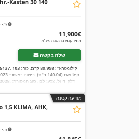
hr.-Kasten 30 140
,
לחץ אוויר בצמיגים, נעילה מרכזית, רישום משאית, תכנית ייצוב אלקטרונית (ESP)
8 km
‏11,900 ‏€
מחיר קבוע בתוספת מע"מ
שלח בקשה
, קילומטראז':
89,998 ק"מ
, כוח:
103
5137
קילוואט (140.04 כ"ס)
, רישום ראשוני:
2023
, דלק:
דיזל
, צבע:
לבן
, סוג תמסורת:
/2028
מכני
, מספר הילוכים:
6
, דרגת פליטה:
יורו 6
,
מודעה קטנה
 1,5 KLIMA, AHK,
8 km