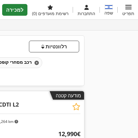
למכירה
שפה
תפריט
התחברות
רשימת מועדפים
(0)
רלוונטיות
רכב מסחרי קופסתי
מודעה קטנה
CDTI L2
,264 km
‏12,990 ‏€