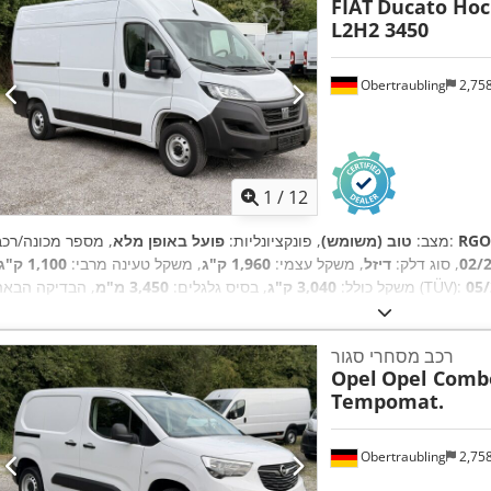
FIAT
Ducato Hoc
L2H2 3450
Obertraubling
2,75
1
/
12
RGO
, מספר מכונה/רכב:
מצב:
טוב (משומש)
, פונקציונליות:
פועל באופן מלא
02/
, סוג דלק:
דיזל
, משקל עצמי:
1,960 ק"ג
, משקל טעינה מרבי:
1,100 ק"ג
05
, הבדיקה הבאה (TÜV):
משקל כולל:
3,040 ק"ג
, בסיס גלגלים:
3,450 מ"מ
 מספר מושבים:
3
, אורך אזור הטעינה:
3,100 מ"מ
, רוחב שטח הטעינה:
1,860
AdBlue, EBS (מערכת בלימה אלקטרונית), בלוטות', דלת הזזה, הגה כוח,
, ציוד:
מ"מ
, גובה תא המטען:
1,920 מ"מ
רכב מסחרי סגור
ויסות חשמלי של חלונות, חיישני חניה, יציאת USB, כרית אוויר, מחשב רכב, מיזוג אוויר, מסנן פיח, מערכת בלי
Opel
Opel Combo
למניעת נעילה (ABS), מערכת סטארט-סטופ, ניטור לחץ אוויר בצמיגים, נעילה מרכזית, סיוע לזינוק בעליה,
Tempomat.
,
משאית, תכנית ייצוב אלקטרונית (ESP)
Obertraubling
2,75