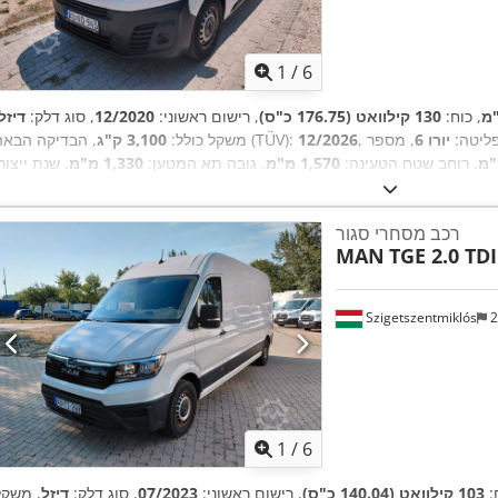
1
/
6
, כוח:
130 קילוואט (176.75 כ"ס)
, רישום ראשוני:
12/2020
, סוג דלק:
דיזל
פליטה:
יורו 6
, מספר
12/2026
, הבדיקה הבאה (TÜV):
משקל כולל:
3,100 ק"ג
, רוחב שטח הטעינה:
1,570 מ"מ
, גובה תא המטען:
1,330 מ"מ
, שנת ייצור
2020
, ציוד:
רכב מסחרי סגור
MAN
TGE 2.0 TDI
Szigetszentmiklós
2
1
/
6
ח:
103 קילוואט (140.04 כ"ס)
, רישום ראשוני:
07/2023
, סוג דלק:
דיזל
, משקל