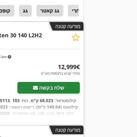
קדימונים מסחרי
גג קאטר
גג
קופסת
מודעה קטנה
ten 30 140 L2H2
8 km
‏12,999 ‏€
מחיר קבוע בתוספת מע"מ
שלח בקשה
, קילומטראז':
68,023 ק"מ
, כוח:
103
5113
קילוואט (140.04 כ"ס)
, רישום ראשוני:
2023
, דלק:
דיזל
, צבע:
לבן
, סוג תמסורת:
/2028
מכני
, מספר הילוכים:
6
, דרגת פליטה:
יורו 6
,
מודעה קטנה
כרי