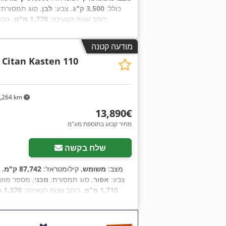
כולל:
3,500 ק"ג
, צבע:
לבן
, סוג תמסורת:
רוחב שטח הטעינה:
1,770 מ"מ
, גוב
מודעה קטנה
Citan Kasten 110
,264 km
‏13,890 ‏€
מחיר קבוע בתוספת מע"מ
שלח בקשה
מצב:
משומש
, קילומטראז':
87,742 ק"מ
, 
, צבע:
אפור
, סוג תמסורת:
מכני
, מספר מוש
1,710 מ"מ
, רוחב שטח הטעינה:
1,370 מ"מ
,
אוויר, מסנן פיח, מערכת בלימה למניעת נעילה (ABS), מערכת ניווט, נעילה מרכזית, תכנית ייצוב אלקטרונית (ESP)