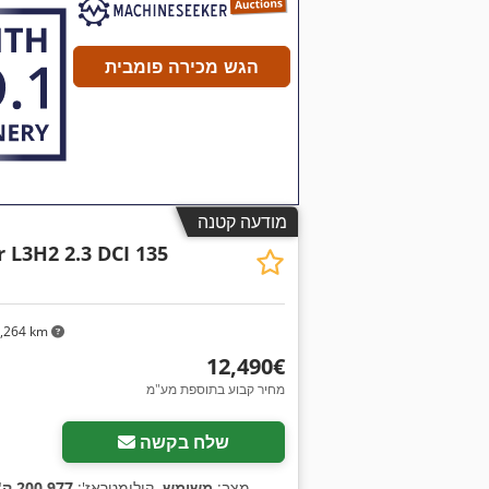
הגש מכירה פומבית
מודעה קטנה
 L3H2 2.3 DCI 135
,264 km
‏12,490 ‏€
מחיר קבוע בתוספת מע"מ
שלח בקשה
מצב:
משומש
, קילומטראז':
200,977 ק"מ