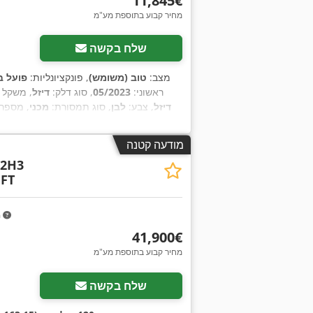
‏11,845 ‏€
מחיר קבוע בתוספת מע"מ
שלח בקשה
מצב:
טוב (משומש)
, פונקציונליות:
פועל ב
ראשוני:
05/2023
, סוג דלק:
דיזל
, משקל 
דיזל
, צבע:
לבן
, סוג תמסורת:
מכני
, מספר
מודעה קטנה
,
נעילה מרכזית, סיוע לזינוק בעליה, רישום משאית, רישום רכב, תכנית ייצוב אלקטרונית (ESP)
L2H3
FT
m
‏41,900 ‏€
מחיר קבוע בתוספת מע"מ
שלח בקשה