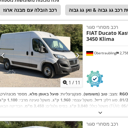
 רכב גג גבוה & ואן גג גבוה
רכב הובלה עם מבנה ארגז
רכב מסחרי סגור
FIAT
Ducato Kas
3450 Klima
Obertraubling
2,75
1
/
11
RGO
, מספר מכונה/רכב:
מצב:
טוב (משומש)
, פונקציונליות:
פועל באופן מלא
01/
, סוג דלק:
דיזל
, משקל עצמי:
1,960 ק"ג
, משקל טעינה מרבי:
1,100 ק"ג
05
, הבדיקה הבאה (TÜV):
משקל כולל:
3,040 ק"ג
, בסיס גלגלים:
3,450 מ"מ
 מספר מושבים:
3
, אורך אזור הטעינה:
3,100 מ"מ
, רוחב שטח הטעינה:
1,860
AdBlue, EBS (מערכת בלימה אלקטרונית), דלת הזזה, הגה כוח, חיישני חניה,
, ציוד:
מ"מ
, גובה תא המטען:
1,920 מ"מ
רכב מסחרי סגור
ת אוויר, מחשב רכב, מיזוג אוויר, מסנן פיח, מערכת בלימה למניעת נעילה (ABS), מערכת סטארט-סטופ, ניטו