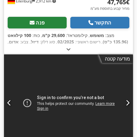
‏47,765 ‏€
Eilenburg
2,912 km
מחיר קבוע בתוספת מע"מ
התקשר
פנה
מצב:
משומש
, קילומטראז':
29,600 ק"מ
, כוח:
100 קילוואט
(135.96 כ"ס)
, רישום ראשוני:
02/2025
, סוג דלק:
דיזל
, צבע:
אדום
,
סוג תמסורת:
אוטומטי
, דרגת פליטה:
יורו 6
, מספר מושבים:
9
, ציוד:
מיזוג אוויר, מערכת בלימה למניעת נעילה (ABS), מערכת ניווט,
מודעה קטנה
,
נעילה מרכזית, תכנית ייצוב אלקטרונית (ESP)