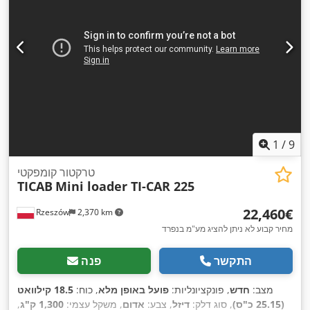
1
/
9
טרקטור קומפקטי
TICAB
Mini loader TI-CAR 225
‏22,460 ‏€
Rzeszów
2,370 km
מחיר קבוע לא ניתן להציג מע"מ בנפרד
התקשר
פנה
מצב:
חדש
, פונקציונליות:
פועל באופן מלא
, כוח:
18.5 קילוואט
(25.15 כ"ס)
, סוג דלק:
דיזל
, צבע:
אדום
, משקל עצמי:
1,300 ק"ג
,