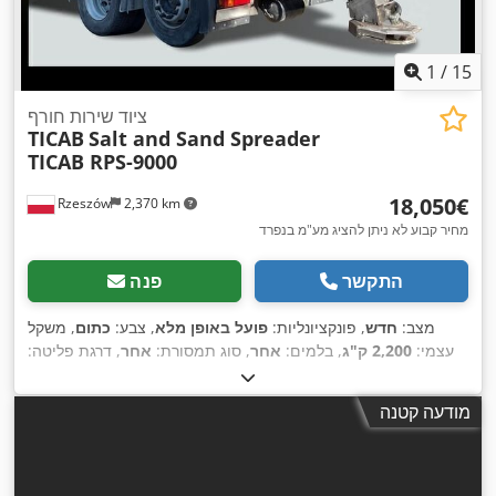
1
/
15
ציוד שירות חורף
TICAB
Salt and Sand Spreader
TICAB RPS-9000
‏18,050 ‏€
Rzeszów
2,370 km
מחיר קבוע לא ניתן להציג מע"מ בנפרד
התקשר
פנה
מצב:
חדש
, פונקציונליות:
פועל באופן מלא
, צבע:
כתום
, משקל
עצמי:
2,200 ק"ג
, בלמים:
אחר
, סוג תמסורת:
אחר
, דרגת פליטה:
אף אחד
, אורך אזור הטעינה:
5,745 מ"מ
, גובה תא המטען:
2,821
,
מ"מ
, שנת ייצור:
2026
, ציוד:
הידראוליקה, פנסים נוספים
מודעה קטנה