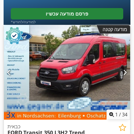
פרסם מודעה עכשיו
*למודעה/לחודש
מודעה קטנה
1
/
34
כבאית
FORD
Transit 350 L3H2 Trend