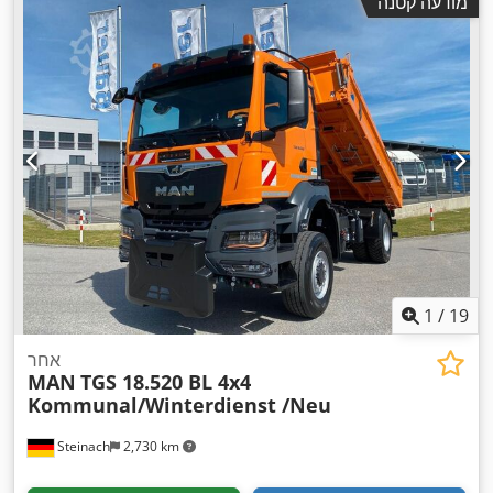
מודעה קטנה
המטען:
600 מ"מ
, ציוד:
הנעה בכל הגלגלים, חימום חניה, מיזוג
אוויר, מערכת בלימה למניעת נעילה (ABS), תכנית ייצוב
,
אלקטרונית (ESP)
1
/
19
אחר
MAN
TGS 18.520 BL 4x4
Kommunal/Winterdienst /Neu
Steinach
2,730 km