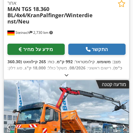
אחר
MAN
TGS 18.360
BL/4x4/KranPalfinger/Winterdie
nst/Neu
Steinach
2,730 km
התקשר
מידע על מחיר
מצב:
משומש
, קילומטראז':
992 ק"מ
, כוח:
265 קילוואט (360.30
כ"ס)
, רישום ראשוני:
08/2026
, משקל כולל:
18,000 ק"ג
, סוג דלק:
, הבדיקה הבאה (TÜV):
דיזל
, צבע:
כתום
, תצורת סרן:
2 סרנים
, סוג תמסורת:
אוטומטי
, רוחב שטח הטעינה:
2,450 מ"מ
,
08/2027
מודעה קטנה
אורך אזור הטעינה:
4,200 מ"מ
, גובה תא המטען:
600 מ"מ
, שנת
ייצור:
2026
, ציוד:
הנעה בכל הגלגלים, חימום חניה, מיזוג אוויר,
מנוף, מערכת בלימה למניעת נעילה (ABS), תכנית ייצוב
,
אלקטרונית (ESP)