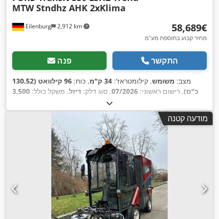
MTW Stndhz AHK 2xKlima
‏58,689 ‏€
Eilenburg
2,912 km
מחיר קבוע בתוספת מע"מ
התקשר
פנה
מצב:
משומש
, קילומטראז':
34 ק"מ
, כוח:
96 קילוואט (130.52
כ"ס)
, רישום ראשוני:
07/2026
, סוג דלק:
דיזל
, משקל כולל:
3,500
ק"ג
, צבע:
אדום
, סוג תמסורת:
אוטומטי
, מספר מושבים:
9
, אורך
כולל:
5,981 מ"מ
, רוחב כולל:
2,533 מ"מ
, גובה כולל:
2,448 מ"מ
,
מודעה קטנה
ציוד:
חימום חניה, מיזוג אוויר, מסנן פיח, מערכת בלימה למניעת
נעילה (ABS), מערכת ניווט, נעילה מרכזית, תכנית ייצוב
,
אלקטרונית (ESP)