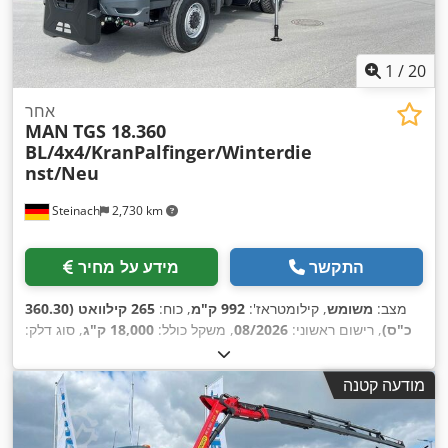
1
/
20
אחר
MAN
TGS 18.360
BL/4x4/KranPalfinger/Winterdie
nst/Neu
Steinach
2,730 km
התקשר
מידע על מחיר
מצב:
משומש
, קילומטראז':
992 ק"מ
, כוח:
265 קילוואט (360.30
כ"ס)
, רישום ראשוני:
08/2026
, משקל כולל:
18,000 ק"ג
, סוג דלק:
, הבדיקה הבאה (TÜV):
דיזל
, צבע:
כתום
, תצורת סרן:
2 סרנים
, סוג תמסורת:
אוטומטי
, רוחב שטח הטעינה:
2,450 מ"מ
,
08/2027
מודעה קטנה
אורך אזור הטעינה:
4,200 מ"מ
, גובה תא המטען:
600 מ"מ
, שנת
ייצור:
2026
, ציוד:
הנעה בכל הגלגלים, חימום חניה, מיזוג אוויר,
מנוף, מערכת בלימה למניעת נעילה (ABS), תכנית ייצוב