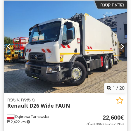
משקל טעינה מרבי:
1,200 ק"ג
, משקל עצמי:
2,800 ק"ג
, דלק:
דיזל
,
מודעה קטנה
בלמים:
בלימת מנוע
, תא נהג:
קבינת יום
, סוג תמסורת:
הידרוסטטי
, דרגת פליטה:
יורו 6
, מתלה:
פלדה
, ציוד:
בקרת שיוט,
הידראוליקה, הנעה בכל הגלגלים, מיזוג אוויר, מערכת בלימה
למניעת נעילה (ABS), פנסי ערפל, פנסים נוספים, תכנית ייצוב
,
אלקטרונית (ESP)
1
/
20
משאית אשפה
Renault
D26 Wide FAUN
‏22,600 ‏€
Dąbrowa Tarnowska
2,422 km
מחיר קבוע בתוספת מע"מ