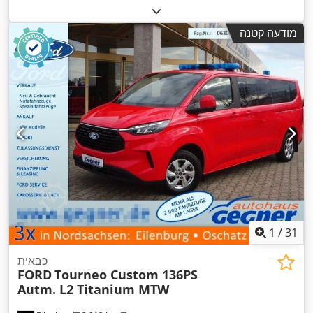
בלמים:
אחר
, תא נהג:
אחר
, סוג תמסורת:
אחר
, מתלה:
אחר
, שנת
,
ייצור:
2026
, ציוד:
רמת רעש נמוכה
מודעה קטנה
1
/
31
כבאית
FORD
Tourneo Custom 136PS
Autm. L2 Titanium MTW