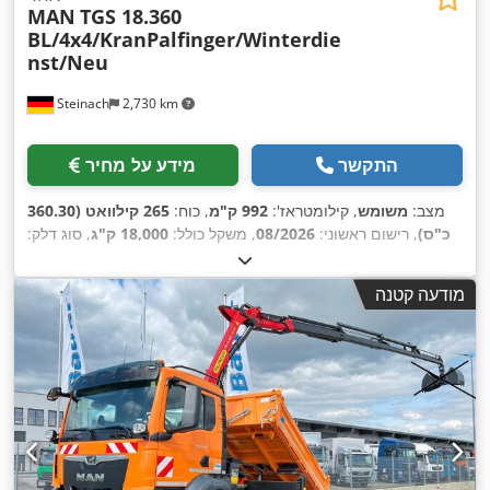
MAN
TGS 18.360
BL/4x4/KranPalfinger/Winterdie
nst/Neu
Steinach
2,730 km
התקשר
מידע על מחיר
מצב:
משומש
, קילומטראז':
992 ק"מ
, כוח:
265 קילוואט (360.30
כ"ס)
, רישום ראשוני:
08/2026
, משקל כולל:
18,000 ק"ג
, סוג דלק:
, הבדיקה הבאה (TÜV):
דיזל
, צבע:
כתום
, תצורת סרן:
2 סרנים
, סוג תמסורת:
אוטומטי
, רוחב שטח הטעינה:
2,450 מ"מ
,
08/2027
מודעה קטנה
אורך אזור הטעינה:
4,200 מ"מ
, גובה תא המטען:
600 מ"מ
, שנת
ייצור:
2026
, ציוד:
הנעה בכל הגלגלים, חימום חניה, מיזוג אוויר,
מנוף, מערכת בלימה למניעת נעילה (ABS), תכנית ייצוב
,
אלקטרונית (ESP)