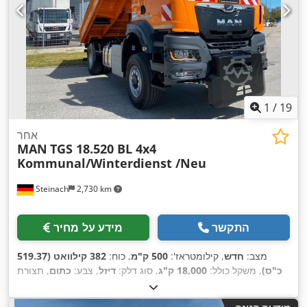
1
/
19
אחר
MAN
TGS 18.520 BL 4x4
Kommunal/Winterdienst /Neu
Steinach
2,730 km
התקשר
מידע על מחיר
מצב:
חדש
, קילומטראז':
500 ק"מ
, כוח:
382 קילוואט (519.37
כ"ס)
, משקל כולל:
18,000 ק"ג
, סוג דלק:
דיזל
, צבע:
כתום
, תצורת
סרן:
2 סרנים
, בלמים:
מעכב
, סוג תמסורת:
אוטומטי
, רוחב שטח
הטעינה:
2,420 מ"מ
, אורך אזור הטעינה:
4,800 מ"מ
, גובה תא