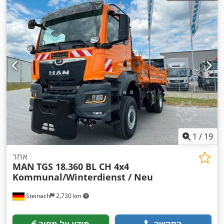
אוויר, מנוף, מערכת בלימה למניעת נעילה (ABS), תכנית ייצוב
,
אלקטרונית (ESP)
1
/
19
אחר
MAN
TGS 18.360 BL CH 4x4
Kommunal/Winterdienst / Neu
Steinach
2,730 km
התקשר
מידע על מחיר