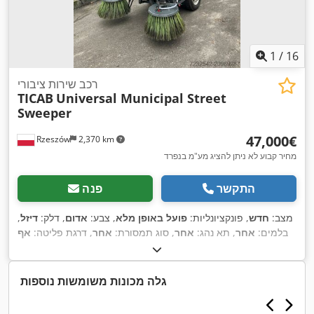
1
/
16
רכב שירות ציבורי
TICAB
Universal Municipal Street
Sweeper
‏47,000 ‏€
Rzeszów
2,370 km
מחיר קבוע לא ניתן להציג מע"מ בנפרד
התקשר
פנה
מצב:
חדש
, פונקציונליות:
פועל באופן מלא
, צבע:
אדום
, דלק:
דיזל
,
בלמים:
אחר
, תא נהג:
אחר
, סוג תמסורת:
אחר
, דרגת פליטה:
אף
אחד
, שנת ייצור:
2026
, ציוד:
מיזוג אוויר, פנסי ערפל, רמת רעש
,
נמוכה
גלה מכונות משומשות נוספות