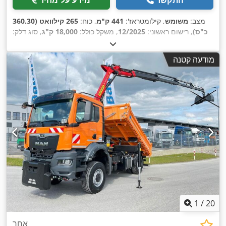
מצב:
משומש
, קילומטראז':
441 ק"מ
, כוח:
265 קילוואט (360.30
כ"ס)
, רישום ראשוני:
12/2025
, משקל כולל:
18,000 ק"ג
, סוג דלק:
, הבדיקה הבאה (TÜV):
דיזל
, צבע:
כתום
, תצורת סרן:
2 סרנים
, סוג תמסורת:
אוטומטי
, רוחב שטח הטעינה:
2,420 מ"מ
,
12/2026
מודעה קטנה
אורך אזור הטעינה:
4,800 מ"מ
, גובה תא המטען:
600 מ"מ
, ציוד:
הנעה בכל הגלגלים, חימום חניה, מיזוג אוויר, מערכת בלימה
,
למניעת נעילה (ABS), תכנית ייצוב אלקטרונית (ESP)
1
/
20
אחר