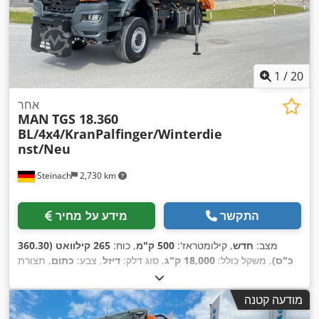
1
/
20
אחר
MAN
TGS 18.360
BL/4x4/KranPalfinger/Winterdie
nst/Neu
Steinach
2,730 km
התקשר
מידע על מחיר
מצב:
חדש
, קילומטראז':
500 ק"מ
, כוח:
265 קילוואט (360.30
כ"ס)
, משקל כולל:
18,000 ק"ג
, סוג דלק:
דיזל
, צבע:
כתום
, תצורת
סרן:
2 סרנים
, סוג תמסורת:
אוטומטי
, רוחב שטח הטעינה:
2,450
מ"מ
, אורך אזור הטעינה:
4,200 מ"מ
, גובה תא המטען:
600 מ"מ
,
מודעה קטנה
שנת ייצור:
2026
, ציוד:
הנעה בכל הגלגלים, חימום חניה, מיזוג