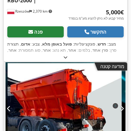
RBU-2000 |
‏5,000 ‏€
Rzeszów
2,370 km
מחיר קבוע לא ניתן להציג מע"מ בנפרד
התקשר
פנה
מצב:
חדש
, פונקציונליות:
פועל באופן מלא
, צבע:
אדום
, תצורת
סרן:
סרן אחד
, בלמים:
אחר
, תא נהג:
אחר
, סוג תמסורת:
אחר
,
דרגת פליטה:
אף אחד
, מתלה:
אחר
, שנת ייצור:
2026
, ציוד:
,
הידראוליקה, רמת רעש נמוכה
מודעה קטנה