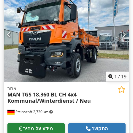
אוויר, מנוף, מערכת בלימה למניעת נעילה (ABS), תכנית ייצוב
,
אלקטרונית (ESP)
1
/
19
אחר
MAN
TGS 18.360 BL CH 4x4
Kommunal/Winterdienst / Neu
Steinach
2,730 km
התקשר
מידע על מחיר