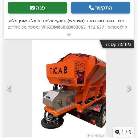
התקשר
פנה
מצב:
מצב טוב מאוד (משומש)
, פונקציונליות:
פועל באופן מלא
,
, קילומטראז':
112,637
VF620M860KB003053
מספר מכונה/רכב:
ק"מ
, רישום ראשוני:
11/2018
, סוג דלק:
דיזל
, משקל עצמי:
14,230
ק"ג
, משקל כולל:
27,000 ק"ג
, גודל צמיג:
315/80
, תצורת סרן:
מודעה קטנה
, בסיס גלגלים:
3,550 מ"מ
, מרווח סרנים:
1,350 מ"מ
, דלק:
6x2
דיזל
, בלמים:
בלימת מנוע
, צבע:
לבן
, סוג תמסורת:
אוטומטי
, דרגת
פליטה:
יורו 6
, מתלה:
פלדה-אוויר
, מספר מושבים:
3
, אורך כולל:
9,100 מ"מ
, רוחב כולל:
2,500 מ"מ
, גובה כולל:
3,450 מ"מ
, נפח
,
12,595 h
שטח טעינה:
19.5 מ"ק
, שנת ייצור:
2018
, שעות עבודה:
ציוד:
בקרת שיוט, טכוגרף, מחשב רכב, מיזוג אוויר, מעכב,
,
מערכת בלימה למניעת נעילה (ABS), נעילה מרכזית
1
/
9