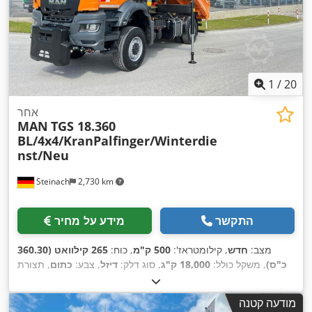
1
/
20
אחר
MAN
TGS 18.360
BL/4x4/KranPalfinger/Winterdie
nst/Neu
Steinach
2,730 km
התקשר
מידע על מחיר
מצב:
חדש
, קילומטראז':
500 ק"מ
, כוח:
265 קילוואט (360.30
כ"ס)
, משקל כולל:
18,000 ק"ג
, סוג דלק:
דיזל
, צבע:
כתום
, תצורת
סרן:
2 סרנים
, סוג תמסורת:
אוטומטי
, רוחב שטח הטעינה:
2,450
מ"מ
, אורך אזור הטעינה:
4,200 מ"מ
, גובה תא המטען:
600 מ"מ
,
מודעה קטנה
שנת ייצור:
2026
, ציוד:
הנעה בכל הגלגלים, חימום חניה, מיזוג