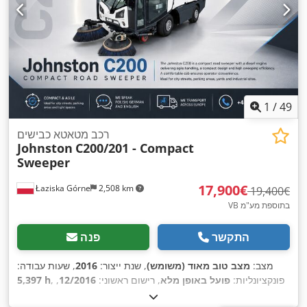
1
/
49
רכב מטאטא כבישים
Johnston
C200/201 - Compact
Sweeper
‏17,900 ‏€
Łaziska Górne
2,508 km
‏19,400 ‏€
VB בתוספת מע"מ
התקשר
פנה
מצב:
מצב טוב מאוד (משומש)
, שנת ייצור:
2016
, שעות עבודה:
, פונקציונליות:
פועל באופן מלא
, רישום ראשוני:
12/2016
,
5,397 h
,
4x4
משקל כולל:
4,000 ק"ג
, סוג דלק:
דיזל
, צבע:
לבן
, תצורת סרן: