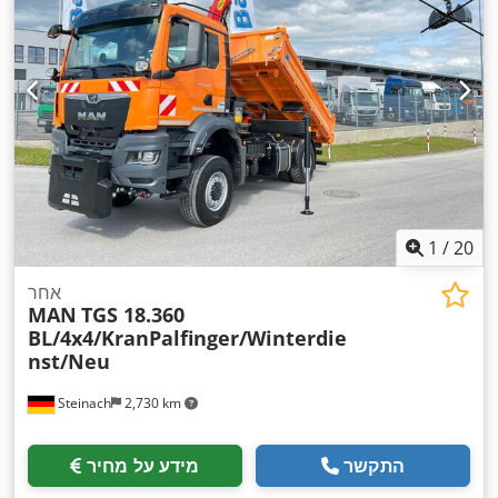
,
אלקטרונית (ESP)
1
/
20
אחר
MAN
TGS 18.360
BL/4x4/KranPalfinger/Winterdie
nst/Neu
Steinach
2,730 km
התקשר
מידע על מחיר