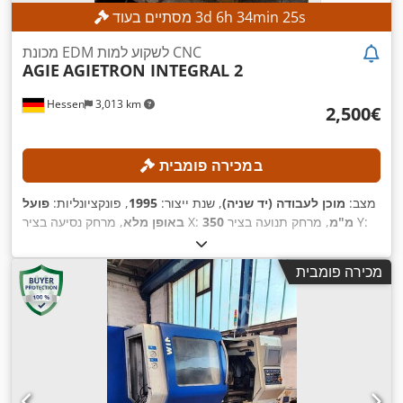
s
23
min
34
h
6
d
3
מסתיים בעוד
מכונת EDM לשקוע למות CNC
AGIE
AGIETRON INTEGRAL 2
Hessen
3,013 km
‏2,500 ‏€
במכירה פומבית
מצב:
מוכן לעבודה (יד שניה)
, שנת ייצור:
1995
, פונקציונליות:
פועל
, מרחק תנועה בציר Y:
350 מ"מ
, מרחק נסיעה בציר X:
באופן מלא
350 מ"מ
, משקל חומר העבודה
, מרחק תנועה ציר Z:
250 מ"מ
,
AGIEMATIC T
, דגם בקר:
(מקס'):
400 ק"ג
מכירה פומבית