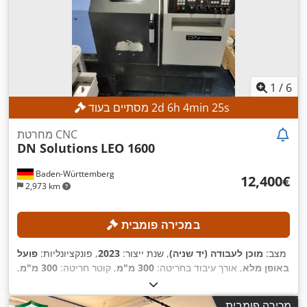
1
/
6
s
23
min
4
h
6
d
2
מסתיים בעוד
מחרטת CNC
DN Solutions
LEO 1600
Baden-Württemberg
‏12,400 ‏€
2,973 km
במכירה פומבית
מצב:
מוכן לעבודה (יד שניה)
, שנת ייצור:
2023
, פונקציונליות:
פועל
באופן מלא
, אורך עיבוד בחריטה:
300 מ"מ
, קוטר חריטה:
300 מ"מ
,
חור ציר ראשי:
52 מ"מ
, מהירות ציר (מקסימלית):
4,500 סל"ד
, דגם
,
FANUC CNC
בקר:
מכירה פומבית