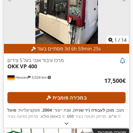
1
/
14
s
23
min
59
h
6
d
3
מסתיים בעוד
מרכז עיבוד אנכי בעל 5 צירים
OKK
VP 400
Hessen
3,024 km
‏17,500 ‏€
במכירה פומבית
מצב:
מוכן לעבודה (יד שניה)
, שנת ייצור:
2004
, פונקציונליות:
פועל
, מרחק תנועה בציר Y:
600 מ"מ
, מרחק נסיעה בציר X:
באופן מלא
FANUC Series
, דגם בקר:
460 מ"מ
, מרחק תנועה ציר Z:
410 מ"מ
,
, מהירות ציר (מקסימלית):
12,000 סל"ד
160is-MB
מכירה פומבית