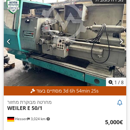
1
/
8
s
23
min
54
h
6
d
3
מסתיים בעוד
מחרטה מבוקרת מחזור
WEILER
E 50/1
Hessen
3,024 km
‏5,000 ‏€