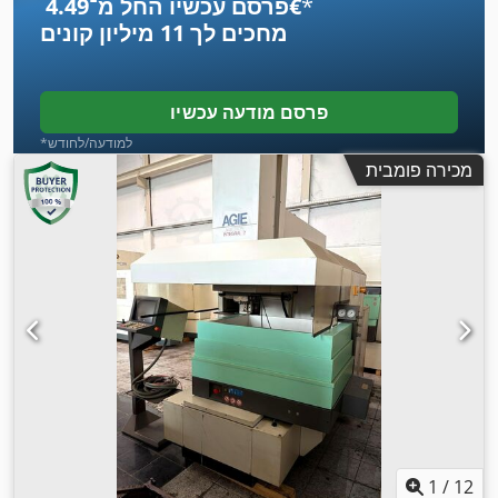
*
פרסם עכשיו החל מ־‏4.49 ‏€
מחכים לך
11 מיליון קונים
פרסם מודעה עכשיו
*למודעה/לחודש
מכירה פומבית
1
/
12