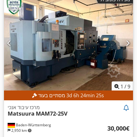
1
/
9
s
23
min
24
h
6
d
3
מסתיים בעוד
מרכז עיבוד אנכי
Matsuura
MAM72-25V
Baden-Württemberg
‏30,000 ‏€
2,950 km