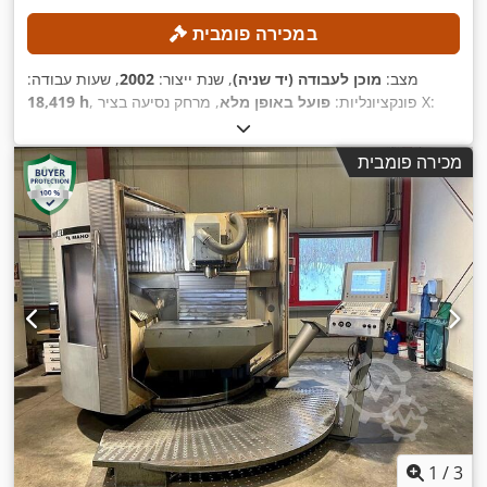
במכירה פומבית
מצב:
מוכן לעבודה (יד שניה)
, שנת ייצור:
2002
, שעות עבודה:
, מרחק נסיעה בציר X:
, פונקציונליות:
פועל באופן מלא
18,419 h
560
, מרחק תנועה ציר Z:
560 מ"מ
, מרחק תנועה בציר Y:
630 מ"מ
מ"מ
, משקל חומר העבודה (מקס'):
350 ק"ג
, מספר חריצים במאגזין
מכירה פומבית
,
הכלים:
24
1
/
3