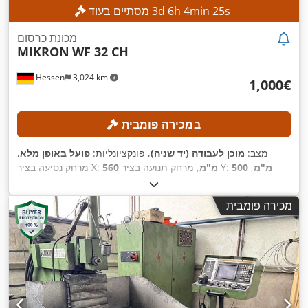
s
23
min
4
h
6
d
3
מסתיים בעוד
מכונת כרסום
MIKRON
WF 32 CH
Hessen
3,024 km
‏1,000 ‏€
במכירה פומבית
מצב:
מוכן לעבודה (יד שניה)
, פונקציונליות:
פועל באופן מלא
,
500 מ"מ
,
, מרחק תנועה בציר Y:
560 מ"מ
מרחק נסיעה בציר X:
400 מ"מ
, מהירות ציר (מקסימלית):
6,300
מרחק תנועה ציר Z:
,
45 °
סל"ד
, תחום הסיבוב:
מכירה פומבית