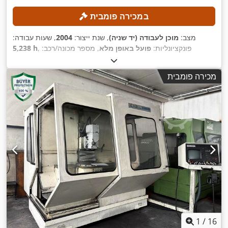
במכירה פומבית
מצב:
מוכן לעבודה (יד שניה)
, שנת ייצור:
2004
, שעות עבודה:
, פונקציונליות:
פועל באופן מלא
, מספר מכונה/רכב:
5,238 h
, מרחק תנועה בציר Y:
1,200 מ"מ
, מרחק נסיעה בציר X:
120007
Heidenhain
, דגם בקר:
750 מ"מ
, מרחק תנועה ציר Z:
700 מ"מ
מכירה פומבית
,
, מהירות ציר (מקסימלית):
8,000 סל"ד
TNC530
1
/
16