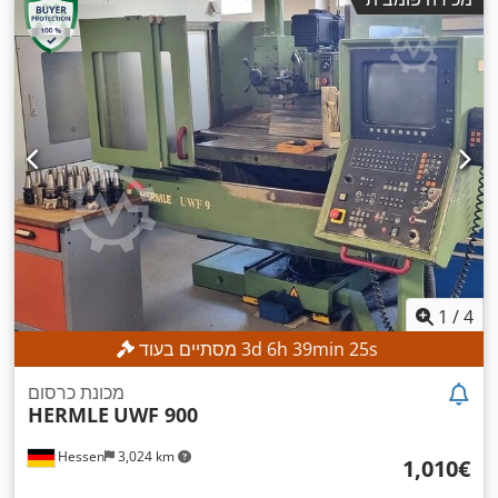
1
/
4
s
23
min
39
h
6
d
3
מסתיים בעוד
מכונת כרסום
HERMLE
UWF 900
Hessen
3,024 km
‏1,010 ‏€