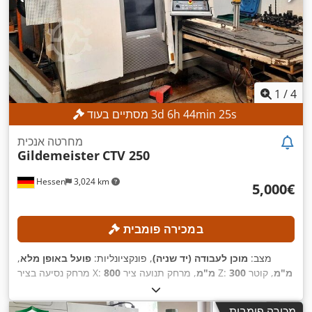
1
/
4
s
23
min
44
h
6
d
3
מסתיים בעוד
מחרטה אנכית
Gildemeister
CTV 250
Hessen
3,024 km
‏5,000 ‏€
במכירה פומבית
מצב:
מוכן לעבודה (יד שניה)
, פונקציונליות:
פועל באופן מלא
,
300 מ"מ
, קוטר
, מרחק תנועה ציר Z:
800 מ"מ
מרחק נסיעה בציר X:
חיצוני של צ'אק:
250 מ"מ
, חור ציר ראשי:
79 מ"מ
, מספר חריצים
,
במאגזין הכלים:
12
מכירה פומבית