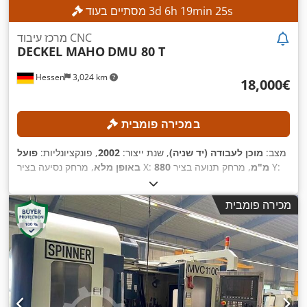
s
23
min
19
h
6
d
3
מסתיים בעוד
מרכז עיבוד CNC
DECKEL MAHO
DMU 80 T
Hessen
3,024 km
‏18,000 ‏€
במכירה פומבית
מצב:
מוכן לעבודה (יד שניה)
, שנת ייצור:
2002
, פונקציונליות:
פועל
, מרחק תנועה בציר Y:
880 מ"מ
, מרחק נסיעה בציר X:
באופן מלא
Heidenhain
, דגם בקר:
630 מ"מ
, מרחק תנועה ציר Z:
630 מ"מ
,
, מהירות ציר (מקסימלית):
12,000 סל"ד
iTNC 530
מכירה פומבית