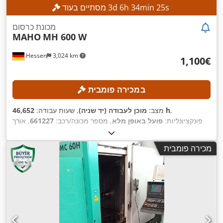
s
23
min
34
h
6
d
3
מסתיים בעוד
מכונת כרסום
MAHO
MH 600 W
Hessen
3,024 km
‏1,100 ‏€
במכירה פומבית
,
46,652 h
מצב:
מוכן לעבודה (יד שניה)
, שעות עבודה:
פונקציונליות:
פועל באופן מלא
, מספר מכונה/רכב:
661227
, אורך
400 מ"מ
, אורך ההזנה
, אורך ההזנה ציר Y:
600 מ"מ
הזנה ציר X:
400 מ"מ
, מהירות ציר (מקסימלית):
4,000 סל"ד
, כוח:
5.5
ציר Z:
מכירה פומבית
,
קילוואט (7.48 כ"ס)