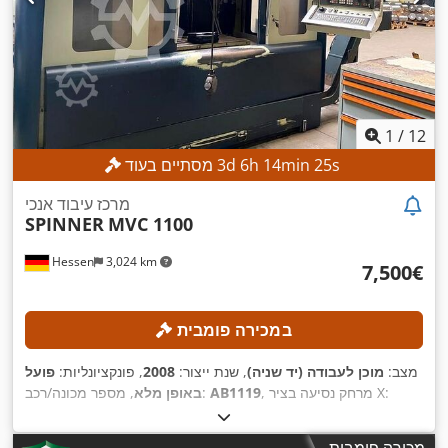
1
/
12
s
23
min
14
h
6
d
3
מסתיים בעוד
מרכז עיבוד אנכי
SPINNER
MVC 1100
Hessen
3,024 km
‏7,500 ‏€
במכירה פומבית
מצב:
מוכן לעבודה (יד שניה)
, שנת ייצור:
2008
, פונקציונליות:
פועל
, מרחק נסיעה בציר X:
AB1119
, מספר מכונה/רכב:
באופן מלא
, מרחק תנועה ציר Z:
510 מ"מ
, מרחק תנועה בציר Y:
1,100 מ"מ
510 מ"מ
, משקל חומר העבודה (מקס'):
1,000 ק"ג
, מהירות ציר