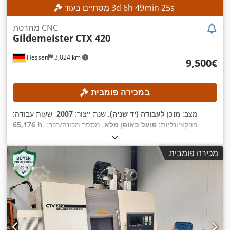
s
23
min
49
h
6
d
3
מסתיים בעוד
מחרטת CNC
Gildemeister
CTX 420
Hessen
3,024 km
‏9,500 ‏€
במכירה פומבית
מצב:
מוכן לעבודה (יד שניה)
, שנת ייצור:
2007
, שעות עבודה:
, פונקציונליות:
פועל באופן מלא
, מספר מכונה/רכב:
65,176 h
02260007541
, אורך עיבוד בחריטה:
600 מ"מ
, קוטר חריטה:
680
Siemens
, דגם בקר:
מ"מ
, מהירות ציר (מקסימלית):
5,000 סל"ד
מכירה פומבית
,
, כוח:
25 קילוואט (33.99 כ"ס)
840 D