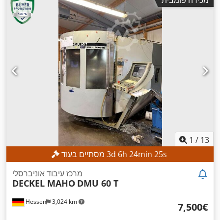
,
360 °
C (מקסימלית):
1
/
13
s
23
min
24
h
6
d
3
מסתיים בעוד
מרכז עיבוד אוניברסלי
DECKEL MAHO
DMU 60 T
Hessen
3,024 km
‏7,500 ‏€