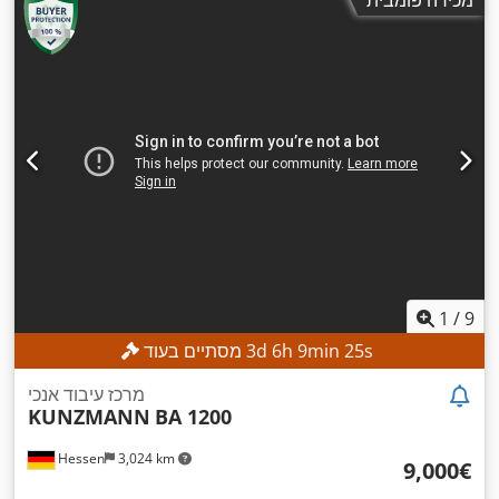
מכירה פומבית
,
(מקסימלית):
8,000 סל"ד
, מספר חריצים במאגזין הכלים:
24
1
/
9
s
23
min
9
h
6
d
3
מסתיים בעוד
מרכז עיבוד אנכי
KUNZMANN
BA 1200
Hessen
3,024 km
‏9,000 ‏€