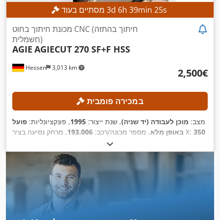
s
23
min
39
h
6
d
3
מסתיים בעוד
מכונת חיתוך בחוט CNC (חיתוך בהתזה
חשמלית)
AGIE
AGIECUT 270 SF+F HSS
Hessen
3,013 km
‏2,500 ‏€
במכירה פומבית
מצב:
מוכן לעבודה (יד שניה)
, שנת ייצור:
1995
, פונקציונליות:
פועל
350
, מרחק נסיעה בציר X:
באופן מלא
, מספר מכונה/רכב:
193.006
256
, מרחק תנועה ציר Z:
250 מ"מ
, מרחק תנועה בציר Y:
מ"מ
AGIEVISION /
, דגם בקר:
מ"מ
, קוטר חוט (מקסימלי):
0.33 מ"מ
AGIE HSS-Steuerung
,