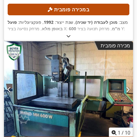
במכירה פומבית
מצב:
מוכן לעבודה (יד שניה)
, שנת ייצור:
1992
, פונקציונליות:
פועל
, מרחק תנועה בציר Y:
600 מ"מ
, מרחק נסיעה בציר X:
באופן מלא
420 מ"מ
, מהירות ציר (מקסימלית):
, מרחק תנועה ציר Z:
400 מ"מ
,
Heidenhain 407
, דגם בקר:
4,000 סל"ד
מכירה פומבית
1
/
10