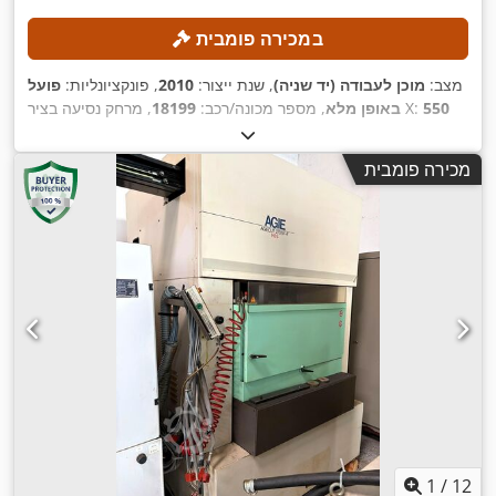
במכירה פומבית
מצב:
מוכן לעבודה (יד שניה)
, שנת ייצור:
2010
, פונקציונליות:
פועל
550
, מרחק נסיעה בציר X:
באופן מלא
, מספר מכונה/רכב:
18199
450
, מרחק תנועה ציר Z:
410 מ"מ
, מרחק תנועה בציר Y:
מ"מ
מ"מ
, מהירות ציר (מקסימלית):
20,000 סל"ד
, מספר חריצים
מכירה פומבית
,
במאגזין הכלים:
210
1
/
12