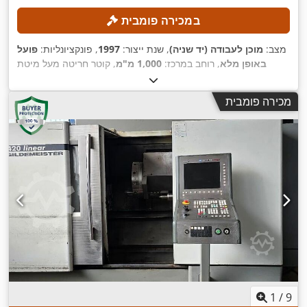
במכירה פומבית
מצב:
מוכן לעבודה (יד שניה)
, שנת ייצור:
1997
, פונקציונליות:
פועל
באופן מלא
, רוחב במרכז:
1,000 מ"מ
, קוטר חריטה מעל מיטת
האחזקה:
570 מ"מ
, קוטר סיבוב מעל העגלה הרוחבית:
340 מ"מ
,
,
גובה מרכז:
280 מ"מ
, מהירות ציר (מקסימלית):
2,500 סל"ד
מכירה פומבית
1
/
9