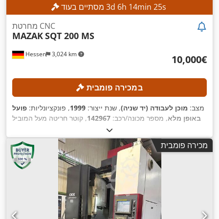
s
23
min
14
h
6
d
3
מסתיים בעוד
מחרטת CNC
MAZAK
SQT 200 MS
Hessen
3,024 km
‏10,000 ‏€
במכירה פומבית
מצב:
מוכן לעבודה (יד שניה)
, שנת ייצור:
1999
, פונקציונליות:
פועל
באופן מלא
, מספר מכונה/רכב:
142967
, קוטר חריטה מעל המוביל
הרוחבי:
300 מ"מ
, מהירות ציר (מקסימלית):
5,000 סל"ד
,
5 מ'/דקה
,
, קצב ההזנה ציר X:
30 מ'/דקה
התקדמות מהירה בציר X:
מכירה פומבית
,
Mazatrol PC Fusion CNC 640T
דגם בקר: