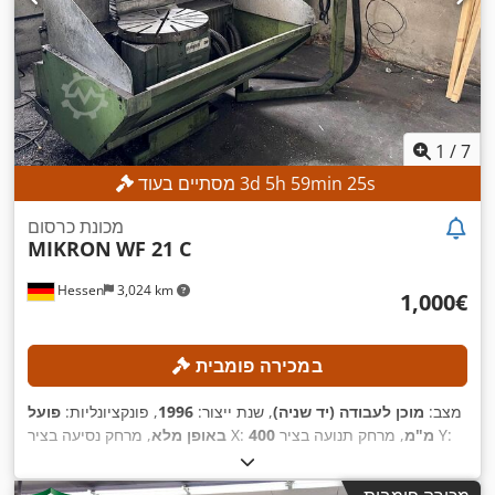
1
/
7
s
23
min
59
h
5
d
3
מסתיים בעוד
מכונת כרסום
MIKRON
WF 21 C
Hessen
3,024 km
‏1,000 ‏€
במכירה פומבית
מצב:
מוכן לעבודה (יד שניה)
, שנת ייצור:
1996
, פונקציונליות:
פועל
, מרחק תנועה בציר Y:
400 מ"מ
, מרחק נסיעה בציר X:
באופן מלא
400 מ"מ
, רוחב שולחן:
300 מ"מ
,
, מרחק תנועה ציר Z:
400 מ"מ
,
אורך שולחן:
450 מ"מ