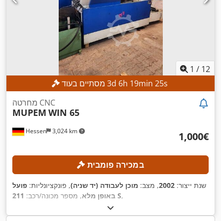
1
/
12
s
23
min
19
h
6
d
3
מסתיים בעוד
מחרטה CNC
MUPEM
WIN 65
Hessen
3,024 km
‏1,000 ‏€
במכירה פומבית
שנת ייצור:
2002
, מצב:
מוכן לעבודה (יד שניה)
, פונקציונליות:
פועל
,
211 S
באופן מלא
, מספר מכונה/רכב: