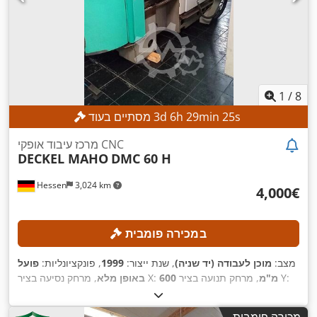
1
/
8
s
23
min
29
h
6
d
3
מסתיים בעוד
מרכז עיבוד אופקי CNC
DECKEL MAHO
DMC 60 H
Hessen
3,024 km
‏4,000 ‏€
במכירה פומבית
מצב:
מוכן לעבודה (יד שניה)
, שנת ייצור:
1999
, פונקציונליות:
פועל
, מרחק תנועה בציר Y:
600 מ"מ
, מרחק נסיעה בציר X:
באופן מלא
560 מ"מ
, משקל חומר העבודה
, מרחק תנועה ציר Z:
560 מ"מ
(מקס'):
600 ק"ג
, מספר חריצים במאגזין הכלים:
60
, זווית סיבוב ציר
מכירה פומבית