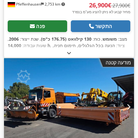
‏26,900 ‏€
Pfeffenhausen
2,753 km
‏27,900 ‏€
מחיר קבוע לא ניתן להציג מע"מ בנפרד
התקשר
פנה
מצב:
משומש
, כוח:
130 קילוואט (176.75 כ"ס)
, שנת ייצור:
2006
,
, ציוד:
הנעה בכל הגלגלים, חימום חניה,
14,000 h
שעות עבודה:
,
מערכת בלימה למניעת נעילה (ABS), תא נהג
מודעה קטנה