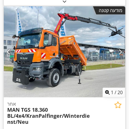
, הבדיקה הבאה (TÜV):
דיזל
, צבע:
כתום
, תצורת סרן:
2 סרנים
, סוג תמסורת:
אוטומטי
, רוחב שטח הטעינה:
2,450 מ"מ
,
08/2027
מודעה קטנה
אורך אזור הטעינה:
4,200 מ"מ
, גובה תא המטען:
600 מ"מ
, שנת
ייצור:
2026
, ציוד:
הנעה בכל הגלגלים, חימום חניה, מיזוג אוויר,
מנוף, מערכת בלימה למניעת נעילה (ABS), תכנית ייצוב
,
אלקטרונית (ESP)
1
/
20
אחר
MAN
TGS 18.360
BL/4x4/KranPalfinger/Winterdie
nst/Neu