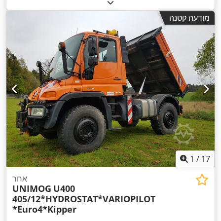
סוג דלק:
דיזל
, צבע:
כתום
, סוג תמסורת:
אוטומטי
, דרגת פליטה:
יורו 4
, ציוד:
הנעה בכל הגלגלים, מדחס, מיזוג אוויר, מסנן פיח,
מודעה קטנה
מעלית אחורית, מערכת בלימה למניעת נעילה (ABS), תכנית
,
ייצוב אלקטרונית (ESP)
1
/
17
אחר
UNIMOG
U400
405/12*HYDROSTAT*VARIOPILOT
*Euro4*Kipper