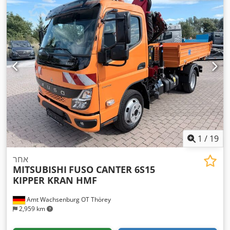
1
/
19
אחר
MITSUBISHI
FUSO CANTER 6S15
KIPPER KRAN HMF
Amt Wachsenburg OT Thörey
2,959 km