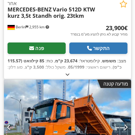
אחר
MERCEDES-BENZ
Vario 512D KTW
kurz 3,5t Standh orig. 23tkm
‏23,900 ‏€
Berlin
2,955 km
מחיר קבוע לא ניתן להציג מע"מ בנפרד
התקשר
פנה
מצב:
משומש
, קילומטראז':
23,674 ק"מ
, כוח:
85 קילוואט (115.57
כ"ס)
, רישום ראשוני:
05/1999
, משקל כולל:
3,500 ק"ג
, סוג דלק:
, רוחב שטח
euro2
, דרגת פליטה:
דיזל
, צבע:
בז'
, סוג תמסורת:
מכני
הטעינה:
1,860 מ"מ
, אורך אזור הטעינה:
3,160 מ"מ
, גובה תא
מודעה קטנה
המטען:
1,920 מ"מ
, שנת ייצור:
1999
, אורך כולל:
5,550 מ"מ
, רוחב
כולל:
250 מ"מ
, גובה כולל:
2,950 מ"מ
, מספר מושבים:
3
, ציוד:
,
חימום חניה, מערכת בלימה למניעת נעילה (ABS)