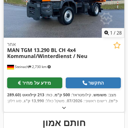
1
/
28
אחר
MAN
TGM 13.290 BL CH 4x4
Kommunal/Winterdienst / Neu
Steinach
2,730 km
התקשר
מידע על מחיר
מצב:
משומש
, קילומטראז':
500 ק"מ
, כוח:
213 קילוואט (289.60
כ"ס)
, רישום ראשוני:
07/2026
, משקל כולל:
13,990 ק"ג
, סוג דלק:
דיזל
, צבע:
כתום
, תצורת סרן:
2 סרנים
, סוג תמסורת:
אוטומטי
,
רוחב שטח הטעינה:
2,350 מ"מ
, אורך אזור הטעינה:
4,000 מ"מ
,
גובה תא המטען:
500 מ"מ
, שנת ייצור:
2026
, ציוד:
הנעה בכל
חותם אמון
הגלגלים, חימום חניה, מיזוג אוויר, מערכת בלימה למניעת נעילה