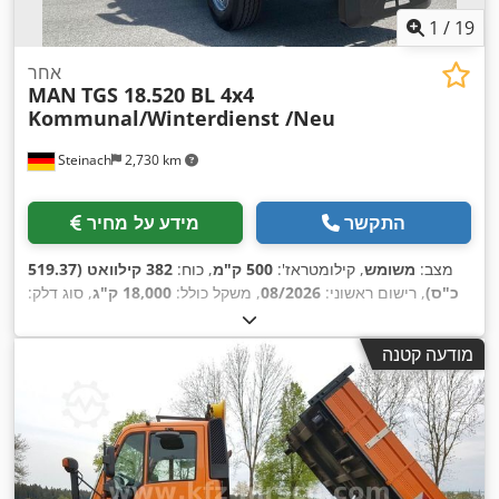
1
/
19
אחר
MAN
TGS 18.520 BL 4x4
Kommunal/Winterdienst /Neu
Steinach
2,730 km
התקשר
מידע על מחיר
מצב:
משומש
, קילומטראז':
500 ק"מ
, כוח:
382 קילוואט (519.37
כ"ס)
, רישום ראשוני:
08/2026
, משקל כולל:
18,000 ק"ג
, סוג דלק:
, הבדיקה הבאה (TÜV):
דיזל
, צבע:
כתום
, תצורת סרן:
2 סרנים
, בלמים:
מעכב
, סוג תמסורת:
אוטומטי
, רוחב שטח
08/2027
מודעה קטנה
הטעינה:
2,420 מ"מ
, אורך אזור הטעינה:
4,800 מ"מ
, גובה תא
המטען:
600 מ"מ
, ציוד:
הנעה בכל הגלגלים, חימום חניה, מיזוג
אוויר, מערכת בלימה למניעת נעילה (ABS), תכנית ייצוב
,
אלקטרונית (ESP)