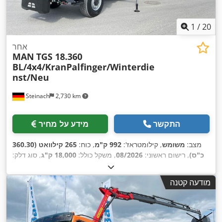
1
/
20
אחר
MAN
TGS 18.360
BL/4x4/KranPalfinger/Winterdie
nst/Neu
Steinach
2,730 km
התקשר
מידע על מחיר
מצב:
משומש
, קילומטראז':
992 ק"מ
, כוח:
265 קילוואט (360.30
כ"ס)
, רישום ראשוני:
08/2026
, משקל כולל:
18,000 ק"ג
, סוג דלק:
, הבדיקה הבאה (TÜV):
דיזל
, צבע:
כתום
, תצורת סרן:
2 סרנים
, סוג תמסורת:
אוטומטי
, רוחב שטח הטעינה:
2,450 מ"מ
,
08/2027
מודעה קטנה
אורך אזור הטעינה:
4,200 מ"מ
, גובה תא המטען:
600 מ"מ
, שנת
ייצור:
2026
, ציוד:
הנעה בכל הגלגלים, חימום חניה, מיזוג אוויר,
מנוף, מערכת בלימה למניעת נעילה (ABS), תכנית ייצוב
,
אלקטרונית (ESP)