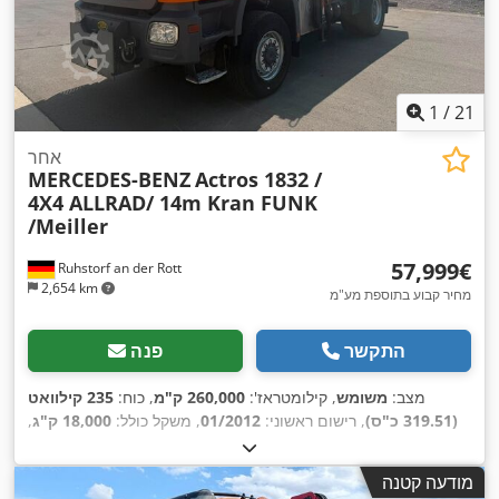
1
/
21
אחר
MERCEDES-BENZ
Actros 1832 /
4X4 ALLRAD/ 14m Kran FUNK
/Meiller
‏57,999 ‏€
Ruhstorf an der Rott
2,654 km
מחיר קבוע בתוספת מע"מ
התקשר
פנה
מצב:
משומש
, קילומטראז':
260,000 ק"מ
, כוח:
235 קילוואט
(319.51 כ"ס)
, רישום ראשוני:
01/2012
, משקל כולל:
18,000 ק"ג
,
סוג דלק:
דיזל
, דרגת פליטה:
יורו 5
, רוחב שטח הטעינה:
2,420 מ"מ
,
אורך אזור הטעינה:
4,200 מ"מ
, גובה תא המטען:
600 מ"מ
, ציוד:
מודעה קטנה
,
הנעה בכל הגלגלים, מנוף, מערכת בלימה למניעת נעילה (ABS)