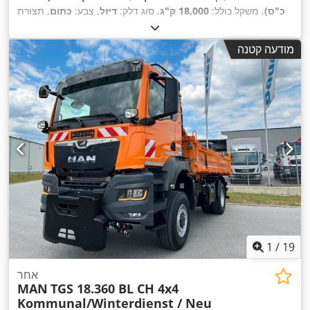
כ"ס)
, משקל כולל:
18,000 ק"ג
, סוג דלק:
דיזל
, צבע:
כתום
, תצורת
סרן:
2 סרנים
, סוג תמסורת:
אוטומטי
, רוחב שטח הטעינה:
2,450
מ"מ
, אורך אזור הטעינה:
4,200 מ"מ
, גובה תא המטען:
600 מ"מ
,
מודעה קטנה
שנת ייצור:
2026
, ציוד:
הנעה בכל הגלגלים, חימום חניה, מיזוג
אוויר, מנוף, מערכת בלימה למניעת נעילה (ABS), תכנית ייצוב
,
אלקטרונית (ESP)
1
/
19
אחר
MAN
TGS 18.360 BL CH 4x4
Kommunal/Winterdienst / Neu