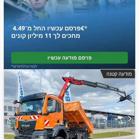
מנוף, מערכת בלימה למניעת נעילה (ABS), תכנית ייצוב
,
אלקטרונית (ESP)
*
פרסם עכשיו החל מ־‏4.49 ‏€
מחכים לך
11 מיליון קונים
פרסם מודעה עכשיו
*למודעה/לחודש
מודעה קטנה