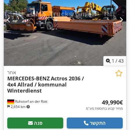
1
/
43
אחר
MERCEDES-BENZ
Actros 2036 /
4x4 Allrad / kommunal
Winterdienst
‏49,990 ‏€
Ruhstorf an der Rott
2,654 km
מחיר קבוע בתוספת מע"מ
התקשר
פנה