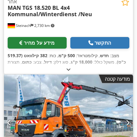
אחר
MAN
TGS 18.520 BL 4x4
Kommunal/Winterdienst /Neu
Steinach
2,730 km
התקשר
מידע על מחיר
מצב:
חדש
, קילומטראז':
500 ק"מ
, כוח:
382 קילוואט (519.37
כ"ס)
, משקל כולל:
18,000 ק"ג
, סוג דלק:
דיזל
, צבע:
כתום
, תצורת
סרן:
2 סרנים
, בלמים:
מעכב
, סוג תמסורת:
אוטומטי
, רוחב שטח
הטעינה:
2,420 מ"מ
, אורך אזור הטעינה:
4,800 מ"מ
, גובה תא
מודעה קטנה
המטען:
600 מ"מ
, ציוד:
הנעה בכל הגלגלים, חימום חניה, מיזוג
אוויר, מערכת בלימה למניעת נעילה (ABS), תכנית ייצוב
,
אלקטרונית (ESP)