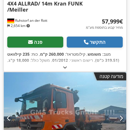
4X4 ALLRAD/ 14m Kran FUNK
/Meiller
‏57,999 ‏€
Ruhstorf an der Rott
2,654 km
מחיר קבוע בתוספת מע"מ
התקשר
פנה
מצב:
משומש
, קילומטראז':
260,000 ק"מ
, כוח:
235 קילוואט
(319.51 כ"ס)
, רישום ראשוני:
01/2012
, משקל כולל:
18,000 ק"ג
,
סוג דלק:
דיזל
, דרגת פליטה:
יורו 5
, רוחב שטח הטעינה:
2,420 מ"מ
,
אורך אזור הטעינה:
4,200 מ"מ
, גובה תא המטען:
600 מ"מ
, ציוד:
מודעה קטנה
,
הנעה בכל הגלגלים, מנוף, מערכת בלימה למניעת נעילה (ABS)