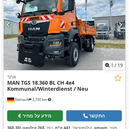
1
/
19
אחר
MAN
TGS 18.360 BL CH 4x4
Kommunal/Winterdienst / Neu
Steinach
2,730 km
התקשר
מידע על מחיר
מצב:
משומש
, קילומטראז':
441 ק"מ
, כוח:
265 קילוואט (360.30