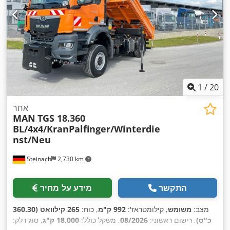
1
/
20
אחר
MAN
TGS 18.360
BL/4x4/KranPalfinger/Winterdie
nst/Neu
Steinach
2,730 km
התקשר
מידע על מחיר
מצב:
משומש
, קילומטראז':
992 ק"מ
, כוח:
265 קילוואט (360.30
כ"ס)
, רישום ראשוני:
08/2026
, משקל כולל:
18,000 ק"ג
, סוג דלק: