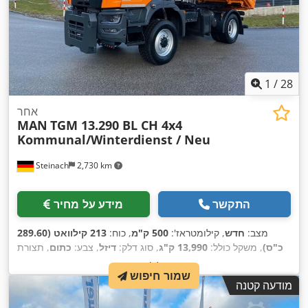
1
/
28
אחר
MAN
TGM 13.290 BL CH 4x4
Kommunal/Winterdienst / Neu
Steinach
2,730 km
התקשר
מידע על מחיר
מצב:
חדש
, קילומטראז':
500 ק"מ
, כוח:
213 קילוואט (289.60
כ"ס)
, משקל כולל:
13,990 ק"ג
, סוג דלק:
דיזל
, צבע:
כתום
, תצורת
סרן:
2 סרנים
, סוג תמסורת:
אוטומטי
, רוחב שטח הטעינה:
2,350
שמור חיפוש
מ"מ
, אורך אזור הטעינה:
4,000 מ"מ
, גובה תא המטען:
500 מ"מ
,
מודעה קטנה
שנת ייצור:
2026
, ציוד:
הנעה בכל הגלגלים, חימום חניה, מיזוג
אוויר, מערכת בלימה למניעת נעילה (ABS), תכנית ייצוב