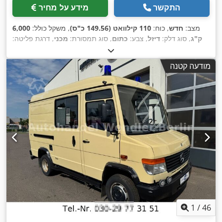
התקשר
מידע על מחיר
מצב:
חדש
, כוח:
110 קילוואט (149.56 כ"ס)
, משקל כולל:
6,000
ק"ג
, סוג דלק:
דיזל
, צבע:
כתום
, סוג תמסורת:
מכני
, דרגת פליטה:
יורו 6
, שנת ייצור:
2026
, מספר מושבים:
3
, ציוד:
מיזוג אוויר, מנוף,
מסנן פיח, מערכת בלימה למניעת נעילה (ABS), נעילה מרכזית,
מודעה קטנה
,
תכנית ייצוב אלקטרונית (ESP)
1
/
46