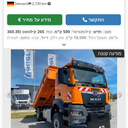
Steinach
2,730 km
התקשר
מידע על מחיר
מצב:
חדש
, קילומטראז':
500 ק"מ
, כוח:
265 קילוואט (360.30
כ"ס)
, משקל כולל:
18,000 ק"ג
, סוג דלק:
דיזל
, צבע:
כתום
, תצורת
סרן:
2 סרנים
, סוג תמסורת:
אוטומטי
, רוחב שטח הטעינה:
2,450
מ"מ
, אורך אזור הטעינה:
4,200 מ"מ
, גובה תא המטען:
600 מ"מ
,
מודעה קטנה
שנת ייצור:
2026
, ציוד:
הנעה בכל הגלגלים, חימום חניה, מיזוג
אוויר, מנוף, מערכת בלימה למניעת נעילה (ABS), תכנית ייצוב
,
אלקטרונית (ESP)