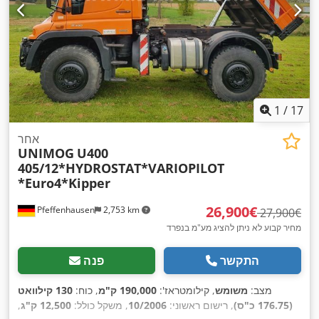
1
/
17
אחר
UNIMOG
U400
405/12*HYDROSTAT*VARIOPILOT
*Euro4*Kipper
‏26,900 ‏€
Pfeffenhausen
2,753 km
‏27,900 ‏€
מחיר קבוע לא ניתן להציג מע"מ בנפרד
התקשר
פנה
מצב:
משומש
, קילומטראז':
190,000 ק"מ
, כוח:
130 קילוואט
(176.75 כ"ס)
, רישום ראשוני:
10/2006
, משקל כולל:
12,500 ק"ג
,