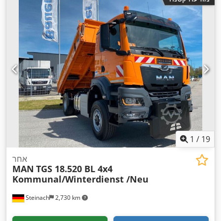
1
/
19
אחר
MAN
TGS 18.520 BL 4x4
Kommunal/Winterdienst /Neu
Steinach
2,730 km