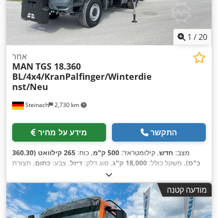
1
/
20
אחר
MAN
TGS 18.360
BL/4x4/KranPalfinger/Winterdie
nst/Neu
Steinach
2,730 km
התקשר
מידע על מחיר
מצב:
חדש
, קילומטראז':
500 ק"מ
, כוח:
265 קילוואט (360.30
כ"ס)
, משקל כולל:
18,000 ק"ג
, סוג דלק:
דיזל
, צבע:
כתום
, תצורת
סרן:
2 סרנים
, סוג תמסורת:
אוטומטי
, רוחב שטח הטעינה:
2,450
מ"מ
, אורך אזור הטעינה:
4,200 מ"מ
, גובה תא המטען:
600 מ"מ
,
מודעה קטנה
שנת ייצור:
2026
, ציוד:
הנעה בכל הגלגלים, חימום חניה, מיזוג
אוויר, מנוף, מערכת בלימה למניעת נעילה (ABS), תכנית ייצוב
,
אלקטרונית (ESP)