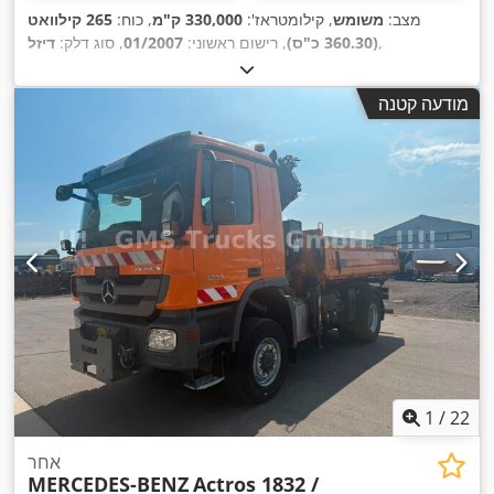
מצב:
משומש
, קילומטראז':
330,000 ק"מ
, כוח:
265 קילוואט
,
(360.30 כ"ס)
, רישום ראשוני:
01/2007
, סוג דלק:
דיזל
מודעה קטנה
1
/
22
אחר
MERCEDES-BENZ
Actros 1832 /