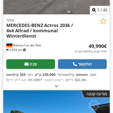
1
/
45
אחר
MERCEDES-BENZ
Actros 2036 /
4x4 Allrad / kommunal
Winterdienst
‏49,990 ‏€
Ruhstorf an der Rott
2,654 km
מחיר קבוע בתוספת מע"מ
התקשר
פנה
מצב:
משומש
, קילומטראז':
330,000 ק"מ
, כוח:
265 קילוואט
,
(360.30 כ"ס)
, רישום ראשוני:
01/2007
, סוג דלק:
דיזל
מודעה קטנה