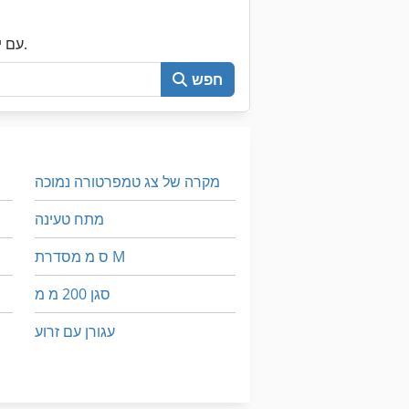
עכשיו חפש את כל Machineseeker עם יותר מ-200,000 מכונות יד שנייה.
חפש
מקרה של צג טמפרטורה נמוכה
מתח טעינה
ס מ מסדרת M
סגן 200 מ מ
עגורן עם זרוע
עגלת יד
שעועית עם פרוסות המכונה