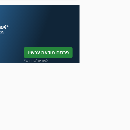
*
פרסם עכשיו החל מ־‏4.49 ‏€
מח
פרסם מודעה עכשיו
*למודעה/לחודש