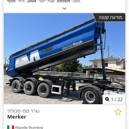
,
מצב:
משומש
, שנת ייצור:
2004
, ציוד:
מנוף
מודעה קטנה
1
/
22
נגרר סמי-מכולתי
Merker
Altavilla Vicentina