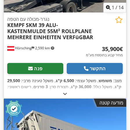
1
/
14
נגרר-מכולה עם הטפה
KEMPF
SKM 39 ALU-
KASTENMULDE 55M³ ROLLPLANE
MEHRERE EINHEITEN VERFüGBAR
‏35,900 ‏€
Hörsching
2,590 km
מחיר קבוע בתוספת מע"מ
התקשר
פנה
מצב:
משומש
, משקל עצמי:
6,500 ק"ג
, משקל טעינה מרבי:
29,500
ק"ג
, משקל כולל:
36,000 ק"ג
, תצורת סרן:
3 סרנים
, רישום ראשוני:
11/2023
, נפח שטח טעינה:
55 מ"ק
, מתלה:
אוויר
, ציוד:
מערכת
,
בלימה למניעת נעילה (ABS)
מודעה קטנה