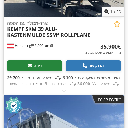
1
/
12
נגרר-מכולה עם הטפה
KEMPF
SKM 39 ALU-
KASTENMULDE 55M³ ROLLPLANE
‏35,900 ‏€
Hörsching
2,590 km
מחיר קבוע בתוספת מע"מ
התקשר
פנה
מצב:
משומש
, משקל עצמי:
6,300 ק"ג
, משקל טעינה מרבי:
29,700
ק"ג
, משקל כולל:
36,000 ק"ג
, תצורת סרן:
3 סרנים
, רישום ראשוני:
12/2023
, נפח שטח טעינה:
55 מ"ק
, מתלה:
אוויר
, ציוד:
מערכת
,
בלימה למניעת נעילה (ABS)
מודעה קטנה