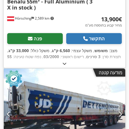
Benalu
55m³ - Full Aluminium ( 3
X in stock )
‏13,900 ‏€
Hörsching
2,589 km
מחיר קבוע בתוספת מע"מ
התקשר
פנה
מצב:
משומש
, משקל עצמי:
6,560 ק"ג
, משקל כולל:
33,000 ק"ג
,
תצורת סרן:
3 סרנים
, רישום ראשוני:
03/2000
, נפח שטח טעינה:
55
, שנת ייצור:
2000
,
385/65 R22.5
מ"ק
, מתלה:
אוויר
, גודל צמיג:
,
מערכת בלימה למניעת נעילה (ABS)
ציוד:
מודעה קטנה