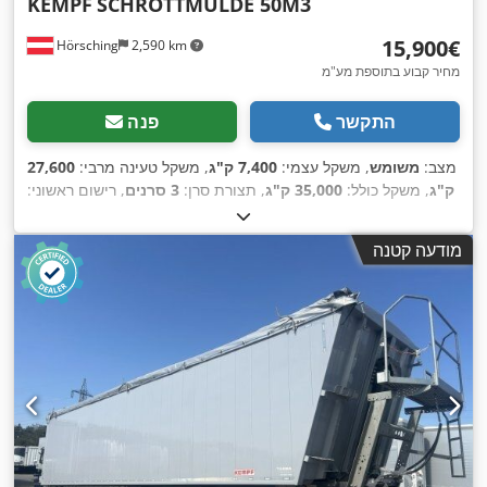
KEMPF
SCHROTTMULDE 50M3
‏15,900 ‏€
Hörsching
2,590 km
מחיר קבוע בתוספת מע"מ
התקשר
פנה
מצב:
משומש
, משקל עצמי:
7,400 ק"ג
, משקל טעינה מרבי:
27,600
ק"ג
, משקל כולל:
35,000 ק"ג
, תצורת סרן:
3 סרנים
, רישום ראשוני:
05/2012
, נפח שטח טעינה:
50 מ"ק
, מתלה:
אוויר
, ציוד:
מערכת
,
בלימה למניעת נעילה (ABS)
מודעה קטנה