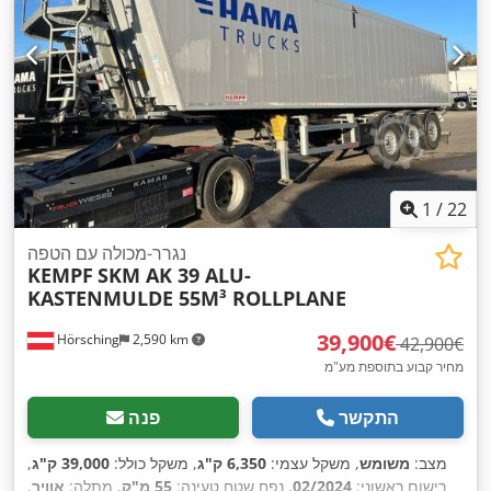
1
/
22
נגרר-מכולה עם הטפה
KEMPF
SKM AK 39 ALU-
KASTENMULDE 55M³ ROLLPLANE
‏39,900 ‏€
Hörsching
2,590 km
‏42,900 ‏€
מחיר קבוע בתוספת מע"מ
התקשר
פנה
מצב:
משומש
, משקל עצמי:
6,350 ק"ג
, משקל כולל:
39,000 ק"ג
,
רישום ראשוני:
02/2024
, נפח שטח טעינה:
55 מ"ק
, מתלה:
אוויר
,