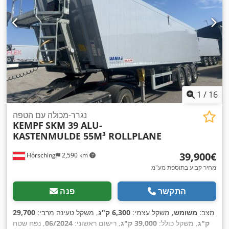
1
/
16
נגרר-מכולה עם הטפה
KEMPF
SKM 39 ALU-
KASTENMULDE 55M³ ROLLPLANE
‏39,900 ‏€
Hörsching
2,590 km
מחיר קבוע בתוספת מע"מ
התקשר
פנה
מצב:
משומש
, משקל עצמי:
6,300 ק"ג
, משקל טעינה מרבי:
29,700
ק"ג
, משקל כולל:
39,000 ק"ג
, רישום ראשוני:
06/2024
, נפח שטח