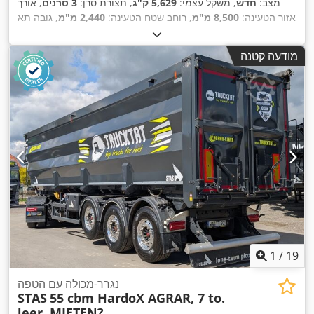
מצב:
חדש
, משקל עצמי:
5,629 ק"ג
, תצורת סרן:
3 סרנים
, אורך
אזור הטעינה:
8,500 מ"מ
, רוחב שטח הטעינה:
2,440 מ"מ
, גובה תא
המטען:
1,900 מ"מ
, נפח שטח טעינה:
39 מ"ק
, מתלה:
אוויר
, גודל
, שנת ייצור:
2026
, ציוד:
מערכת בלימה
385/65 R22,5
צמיג:
מודעה קטנה
,
למניעת נעילה (ABS)
1
/
19
נגרר-מכולה עם הטפה
STAS
55 cbm HardoX AGRAR, 7 to.
leer, MIETEN?