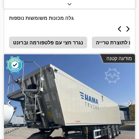
,
מערכת בלימה למניעת נעילה (ABS)
טעינה:
55 מ"ק
, ציוד:
גלה מכונות משומשות נוספות
ירות לתוצרת טרייה
נגרר חצי עם פלטפורמה וברזנט
8
מודעה קטנה