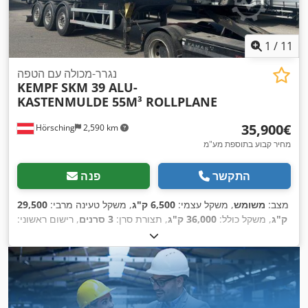
1
/
11
נגרר-מכולה עם הטפה
KEMPF
SKM 39 ALU-
KASTENMULDE 55M³ ROLLPLANE
‏35,900 ‏€
Hörsching
2,590 km
מחיר קבוע בתוספת מע"מ
התקשר
פנה
מצב:
משומש
, משקל עצמי:
6,500 ק"ג
, משקל טעינה מרבי:
29,500
ק"ג
, משקל כולל:
36,000 ק"ג
, תצורת סרן:
3 סרנים
, רישום ראשוני:
08/2023
, אורך אזור הטעינה:
10,500 מ"מ
, נפח שטח טעינה:
55
, ציוד:
מערכת בלימה
385/65 R22,5
מ"ק
, מתלה:
אוויר
, גודל צמיג:
,
למניעת נעילה (ABS)