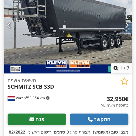
1
/
7
משאית אשפה
SCHMITZ
SCB S3D
‏32,950 ‏€
Vuren
3,354 km
VB בתוספת מע"מ
התקשר
פנה
מצב:
טוב (משומש)
, תצורת סרן:
3 סרנים
, רישום ראשוני:
02/2022
,