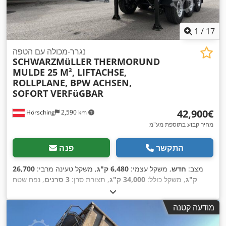
1
/
17
נגרר-מכולה עם הטפה
SCHWARZMüLLER
THERMORUND
MULDE 25 M³, LIFTACHSE,
ROLLPLANE, BPW ACHSEN,
SOFORT VERFüGBAR
‏42,900 ‏€
Hörsching
2,590 km
מחיר קבוע בתוספת מע"מ
התקשר
פנה
מצב:
חדש
, משקל עצמי:
6,480 ק"ג
, משקל טעינה מרבי:
26,700
ק"ג
, משקל כולל:
34,000 ק"ג
, תצורת סרן:
3 סרנים
, נפח שטח
, מצב
385/65 R 22,5
טעינה:
25 מ"ק
, מתלה:
אוויר
, גודל צמיג:
,
מערכת בלימה למניעת נעילה (ABS)
הצמיגים:
100 אחוז
, ציוד:
מודעה קטנה