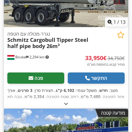
1
/
13
נגרר-מכולה עם הטפה
Schmitz Cargobull
Tipper Steel
half pipe body 26m³
‏33,950 ‏€
Bicske
2,294 km
‏34,750 ‏€
מחיר קבוע בתוספת מע"מ
התקשר
פנה
מצב:
חדש
, משקל עצמי:
6,102 ק"ג
, תצורת סרן:
3 סרנים
, אורך
אזור הטעינה:
7,480 מ"מ
, רוחב שטח הטעינה:
2,354 מ"מ
, גובה תא
המטען:
1,560 מ"מ
, נפח שטח טעינה:
26 מ"ק
, מתלה:
אוויר
, גודל
, שנת ייצור:
2026
, ציוד:
מערכת בלימה
385/65 R22,5
צמיג:
מודעה קטנה
,
למניעת נעילה (ABS)