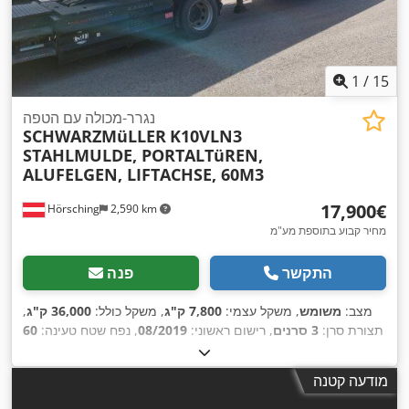
1
/
15
נגרר-מכולה עם הטפה
SCHWARZMüLLER
K10VLN3
STAHLMULDE, PORTALTüREN,
ALUFELGEN, LIFTACHSE, 60M3
‏17,900 ‏€
Hörsching
2,590 km
מחיר קבוע בתוספת מע"מ
התקשר
פנה
מצב:
משומש
, משקל עצמי:
7,800 ק"ג
, משקל כולל:
36,000 ק"ג
,
תצורת סרן:
3 סרנים
, רישום ראשוני:
08/2019
, נפח שטח טעינה:
60
, מצב הצמיגים:
100
385/65 R 22,5
מ"ק
, מתלה:
אוויר
, גודל צמיג:
,
מערכת בלימה למניעת נעילה (ABS)
אחוז
, ציוד:
מודעה קטנה