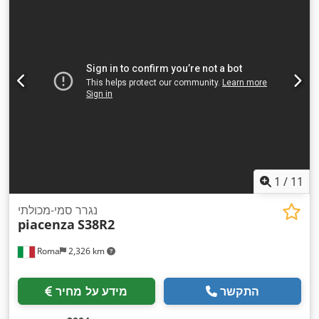
1
/
11
נגרר סמי-מכולתי
piacenza
S38R2
Roma
2,326 km
התקשר
מידע על מחיר