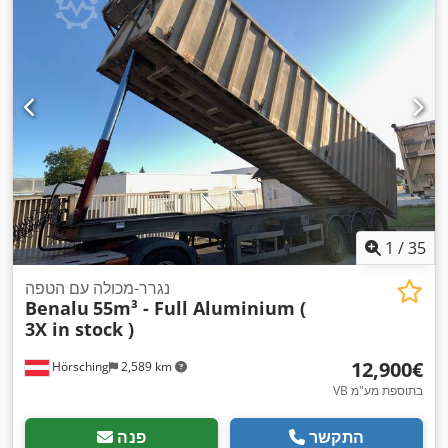
1
/
35
נגרר-מכולה עם הטפה
Benalu
55m³ - Full Aluminium (
3X in stock )
‏12,900 ‏€
Hörsching
2,589 km
VB בתוספת מע"מ
התקשר
פנה