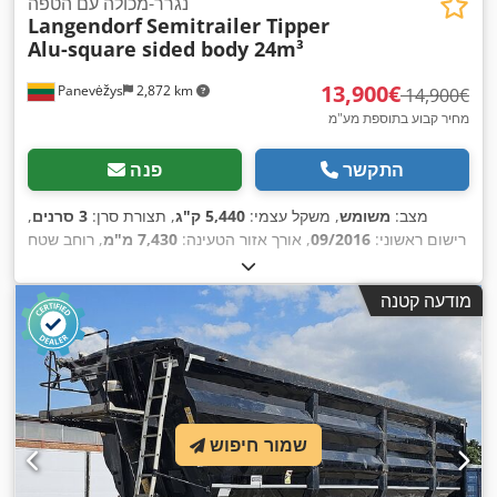
נגרר-מכולה עם הטפה
Langendorf
Semitrailer Tipper
Alu-square sided body 24m³
‏13,900 ‏€
Panevėžys
2,872 km
‏14,900 ‏€
מחיר קבוע בתוספת מע"מ
התקשר
פנה
מצב:
משומש
, משקל עצמי:
5,440 ק"ג
, תצורת סרן:
3 סרנים
,
רישום ראשוני:
09/2016
, אורך אזור הטעינה:
7,430 מ"מ
, רוחב שטח
הטעינה:
2,290 מ"מ
, גובה תא המטען:
1,430 מ"מ
, נפח שטח
, שנת ייצור:
2016
, ציוד:
385/65 R22,5
טעינה:
24 מ"ק
, גודל צמיג:
מודעה קטנה
,
מערכת בלימה למניעת נעילה (ABS)
שמור חיפוש