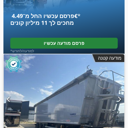
*
פרסם עכשיו החל מ־‏4.49 ‏€
מחכים לך
11 מיליון קונים
פרסם מודעה עכשיו
*למודעה/לחודש
מודעה קטנה