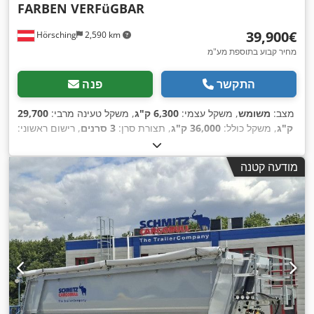
FARBEN VERFüGBAR
‏39,900 ‏€
Hörsching
2,590 km
מחיר קבוע בתוספת מע"מ
התקשר
פנה
מצב:
משומש
, משקל עצמי:
6,300 ק"ג
, משקל טעינה מרבי:
29,700
ק"ג
, משקל כולל:
36,000 ק"ג
, תצורת סרן:
3 סרנים
, רישום ראשוני:
06/2024
, אורך אזור הטעינה:
10,500 מ"מ
, נפח שטח טעינה:
55
, ציוד:
מערכת בלימה
385/65 R22,5
מ"ק
, מתלה:
אוויר
, גודל צמיג:
מודעה קטנה
,
למניעת נעילה (ABS)