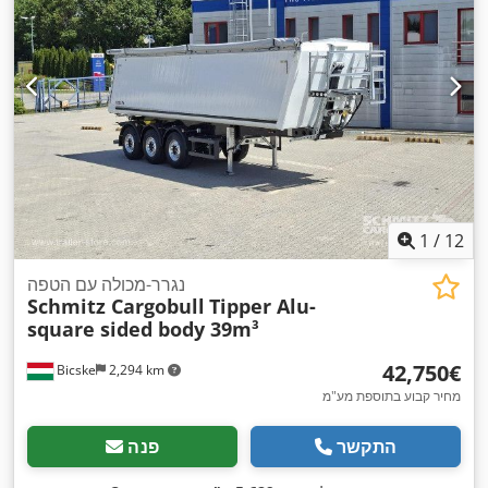
1
/
12
נגרר-מכולה עם הטפה
Schmitz Cargobull
Tipper Alu-
square sided body 39m³
‏42,750 ‏€
Bicske
2,294 km
מחיר קבוע בתוספת מע"מ
התקשר
פנה