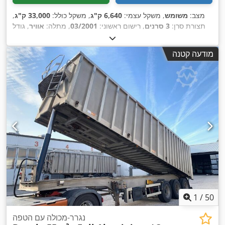
מצב:
משומש
, משקל עצמי:
6,640 ק"ג
, משקל כולל:
33,000 ק"ג
,
תצורת סרן:
3 סרנים
, רישום ראשוני:
03/2001
, מתלה:
אוויר
, גודל
, בלם נגרר:
נגרר עם בלמים
, שנת ייצור:
2001
,
385/65 R22.5
צמיג:
,
מערכת בלימה למניעת נעילה (ABS)
ציוד:
מודעה קטנה
1
/
50
נגרר-מכולה עם הטפה