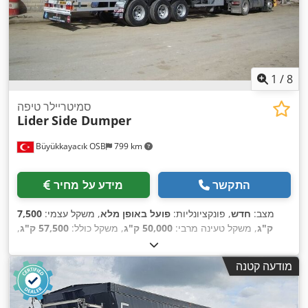
1
/
8
סמיטריילר טיפה
Lider
Side Dumper
Büyükkayacık OSB
799 km
התקשר
מידע על מחיר
מצב:
חדש
, פונקציונליות:
פועל באופן מלא
, משקל עצמי:
7,500
ק"ג
, משקל טעינה מרבי:
50,000 ק"ג
, משקל כולל:
57,500 ק"ג
,
, שנת ייצור:
2026
, ציוד:
מערכת בלימה
295 60 R 22,5
גודל צמיג:
,
למניעת נעילה (ABS), שלדה
מודעה קטנה