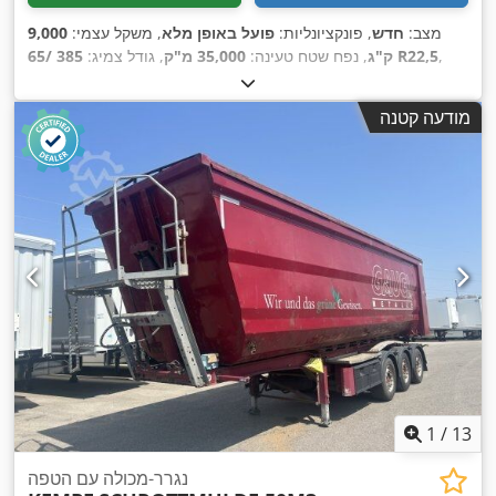
מצב:
חדש
, פונקציונליות:
פועל באופן מלא
, משקל עצמי:
9,000
,
385 /65 R22,5
ק"ג
, נפח שטח טעינה:
35,000 מ"ק
, גודל צמיג:
,
Lider
, יצרן שלדה:
שנת ייצור:
2026
, משקל תפעולי:
60,000 ק"ג
,
מערכת בלימה למניעת נעילה (ABS)
ציוד:
מודעה קטנה
1
/
13
נגרר-מכולה עם הטפה