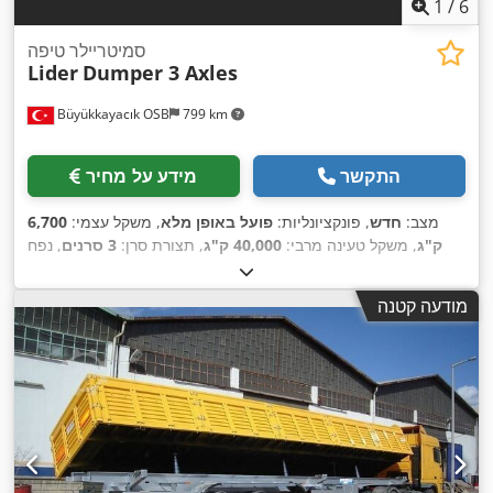
1
/
6
סמיטריילר טיפה
Lider
Dumper 3 Axles
Büyükkayacık OSB
799 km
התקשר
מידע על מחיר
מצב:
חדש
, פונקציונליות:
פועל באופן מלא
, משקל עצמי:
6,700
ק"ג
, משקל טעינה מרבי:
40,000 ק"ג
, תצורת סרן:
3 סרנים
, נפח
שטח טעינה:
28,000 מ"ק
, מתלה:
אוויר
, גודל צמיג:
385 /65
, צבע:
אפור
, שנת ייצור:
2026
, ציוד:
מערכת בלימה למניעת
R22,5
מודעה קטנה
,
נעילה (ABS)