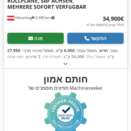
ROLLPLANE, SAF ACHSEN,
MEHRERE SOFORT VERFüGBAR
‏34,900 ‏€
Hörsching
2,590 km
מחיר קבוע בתוספת מע"מ
התקשר
פנה
מצב:
חדש
, משקל עצמי:
6,050 ק"ג
, משקל טעינה מרבי:
27,950
ק"ג
, משקל כולל:
34,000 ק"ג
, תצורת סרן:
3 סרנים
, נפח שטח
, מצב
385/65 R 22,5
טעינה:
25 מ"ק
, מתלה:
אוויר
, גודל צמיג:
,
מערכת בלימה למניעת נעילה (ABS)
הצמיגים:
100 אחוז
, ציוד:
חותם אמון
מפיצים מוסמכים של Machineseeker