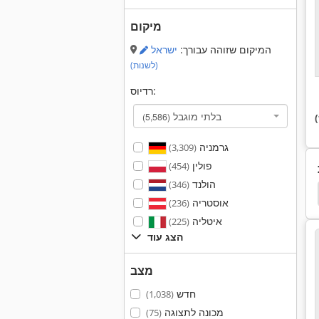
מיקום
המיקום שזוהה עבורך:
ישראל
(לשנות)
רדיוס:
בלתי מוגבל
(5,586)
גרמניה
(3,309)
פולין
(454)
הולנד
(346)
משאבת חום
יורק Chiller
רוס Chiller
Chiller
אוסטריה
(236)
איטליה
(225)
הצג עוד
מצב
חדש
(1,038)
מכונה לתצוגה
(75)