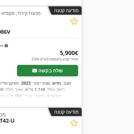
מודעה קטנה
מכונת קירור, מקפיא
086V
 km
‏5,900 ‏€
בקש תמונות נוספות
EXW מחיר קבוע בתוספת מע"מ
שלח בקשה
מצב:
חדש
, שנת ייצור:
2022
, פונקציונליו
, רוחב כולל:
1,148 מ"מ
, אורך כולל:
960 
,
חודשים
, משקל עצמי:
304 ק"ג
, קי
מודעה קטנה
מסך
T42-U