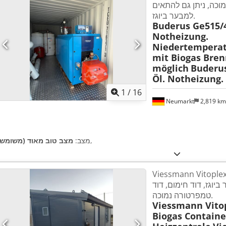
וכה, ניתן גם להתאים
למבער ביוגז.
Buderus Ge515/4
Notheizung.
Niedertemperat
mit Biogas Bren
möglich
Buderus
Öl. Notheizung.
1
/
16
Neumarkt
2,819 k
,
מצב:
מצב טוב מאוד (משומש)
Viessmann Vitop קוט"ש. מרכז
 ביוגז, דוד חימום, דוד
טמפרטורה נמוכה.
Viessmann Vito
Biogas Containe