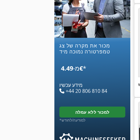
מכור את מקרה של צג
טמפרטורה נמוכה מיד
*
‏4.49 ‏€
מ-
מידע עכשיו
+44 20 806 810 84
למכור ללא עמלה
*למודעה/לחודש