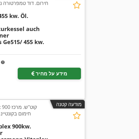
חירום. דוד טמפרטורה נמ
55 kw. Öl.
urkessel auch
ner
 Ge515/ 455 kw.
m
מידע על מחיר
מודעה קטנה
lex 900
חימום בקונטיינר
plex 900kw.
r