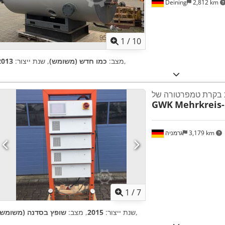
Deining
2,812 km
1
/
10
,
מצב:
כמו חדש (משומש)
, שנת ייצור:
2013
GWK
Mehrkreis
3,179 km
גרמניה
1
/
7
,
שנת ייצור:
2015
, מצב:
שופץ בסדנה (משומש)