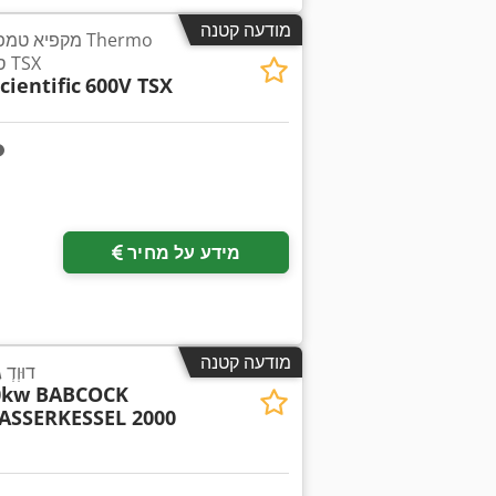
מודעה קטנה
מקפיא טמפרטו
Scientific 600V סדרת TSX
ientific
600V TSX
מידע על מחיר
מודעה קטנה
דוּוְד
00kw BABCOCK
ASSERKESSEL 2000