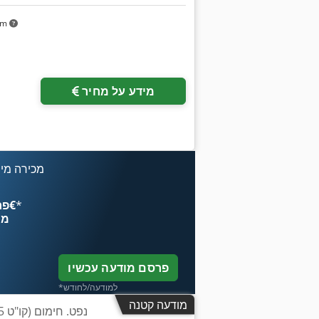
km
מידע על מחיר
מכירה מיי
*
פרסם עכשיו החל מ־‏4.49 ‏€
מח
פרסם מודעה עכשיו
*למודעה/לחודש
מודעה קטנה
455