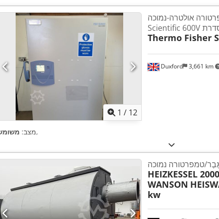
רה אולטרה-נמוכה Thermo
Thermo Fisher Sc
Duxford
3,661 km
1
/
12
,
מצב:
משומש
ְ גֶּבֶר/טמפרטורה נמוכה
HEIZKESSEL 20
WANSON
HEISW
kw