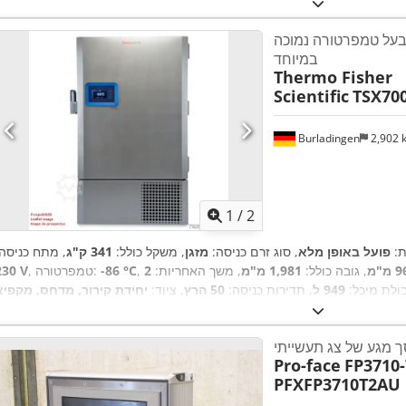
 בעל טמפרטורה נמוכה
במיוחד
Thermo Fisher
Scientific
TSX70
Burladingen
2,902
1
/
2
ת:
פועל באופן מלא
, סוג זרם כניסה:
מזגן
, משקל כולל:
341 ק"ג
, מתח כניסה:
מ"מ
, גובה כולל:
1,981 מ"מ
, משך האחריות:
2
‎-86 °C
, טמפרטורה:
230 V
בולת מיכל:
949 ל
, תדירות כניסה:
50 הרץ
, ציוד:
יחידת קירור, מדחס, מקפיא
 מגע של צג תעשייתי
Pro-face
FP3710-
PFXFP3710T2AU