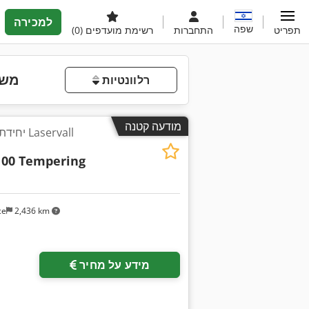
למכירה
שפה
תפריט
התחברות
רשימת מועדפים
(0)
משמ
רלוונטיות
מודעה קטנה
יחידת ב
00 Tempering
ce
2,436 km
בקש תמונות נוספות
מידע על מחיר