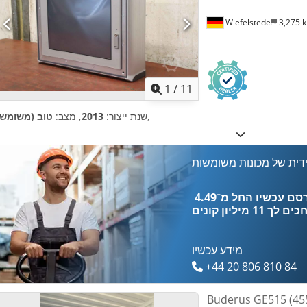
Wiefelstede
3,275 
1
/
11
,
שנת ייצור:
2013
, מצב:
טוב (משומש)
דית של מכונות משומשות
כים לך
11 מיליון קונים
מידע עכשיו
+44 20 806 810 84
Buderus GE515 ( קו"ט) נפט. חימום