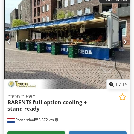
1
/
15
משאית מכירה
BARENTS
full option cooling +
stand ready
Roosendaal
3,372 km