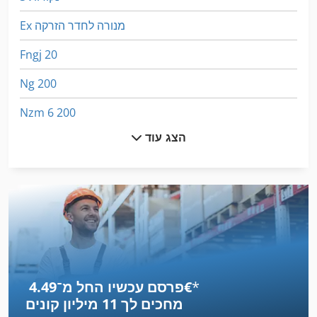
Ex מנורה לחדר הזרקה
Fngj 20
Ng 200
Nzm 6 200
הצג עוד
דוד 11 Kw
יד אגרוף
יד בוכנה הידראולית
יד ידית
יד ידית אגרוף
*
פרסם עכשיו החל מ־‏4.49 ‏€
יד ידית מכונת
מחכים לך
11 מיליון קונים
יד נמלה