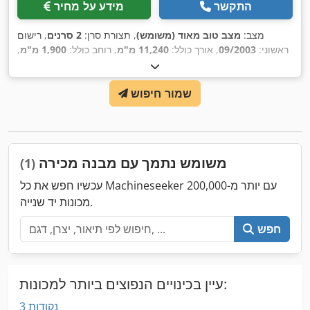
התקשר
מידע על מחיר
מצב:
מצב טוב מאוד (משומש)
, תצורת סרן:
2 סרנים
, רישום
ראשוני:
09/2003
, אורך כולל:
11,240 מ"מ
, רוחב כולל:
1,900 מ"מ
,
,
בסיס גלגלים:
880 מ"מ
, צבע:
אחר
, שנת ייצור:
2003
שמור חיפוש
משומש נתמך עם מבנה מכירה
(1)
עכשיו חפש את כל Machineseeker עם יותר מ-200,000
מכונות יד שנייה.
חפש
עיין בכינויים הנפוצים ביותר למכונות:
3 נקודות