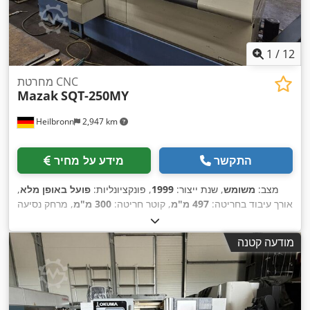
1
/
12
מחרטת CNC
Mazak
SQT-250MY
Heilbronn
2,947 km
התקשר
מידע על מחיר
מצב:
משומש
, שנת ייצור:
1999
, פונקציונליות:
פועל באופן מלא
,
אורך עיבוד בחריטה:
497 מ"מ
, קוטר חריטה:
300 מ"מ
, מרחק נסיעה
100 מ"מ
, מרחק תנועה ציר
, מרחק תנועה בציר Y:
180 מ"מ
בציר X:
,
575 מ"מ
Z:
מודעה קטנה