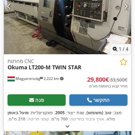
1
/
4
מחרטת CNC
Okuma
LT200-M TWIN STAR
‏29,800 ‏€
Magyarország
2,222 km
‏33,500 ‏€
מחיר קבוע בתוספת מע"מ
התקשר
פנה
מצב:
טוב (משומש)
, שנת ייצור:
2005
, פונקציונליות:
פועל באופן
מלא
, אורך עיבוד בחריטה:
700 מ"מ
, קוטר חריטה:
210 מ"מ
,
מהירות ציר (מקסימלית):
5,000 סל"ד
, משקל כולל:
7,000 ק"ג
,
,
ציוד:
מהירות סיבוב משתנה ללא הגבלה, תיעוד / מדריך