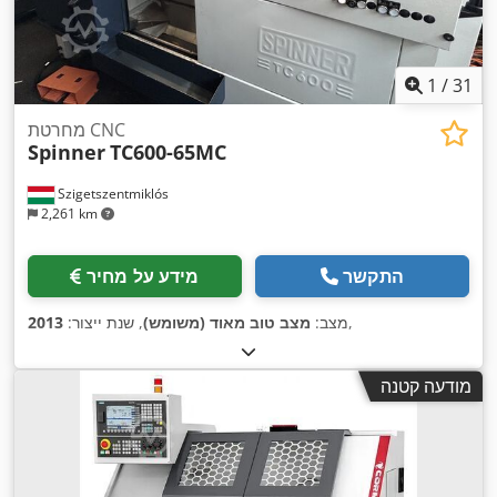
1
/
31
מחרטת CNC
Spinner
TC600-65MC
Szigetszentmiklós
2,261 km
התקשר
מידע על מחיר
,
מצב:
מצב טוב מאוד (משומש)
, שנת ייצור:
2013
מודעה קטנה