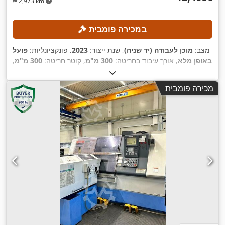
2,973 km
במכירה פומבית
מצב:
מוכן לעבודה (יד שניה)
, שנת ייצור:
2023
, פונקציונליות:
פועל
באופן מלא
, אורך עיבוד בחריטה:
300 מ"מ
, קוטר חריטה:
300 מ"מ
,
חור ציר ראשי:
52 מ"מ
, מהירות ציר (מקסימלית):
4,500 סל"ד
, דגם
,
FANUC CNC
בקר:
מכירה פומבית