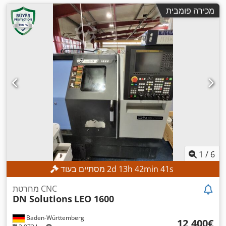
מכירה פומבית
1
/
6
s
39
min
42
h
13
d
2
מסתיים בעוד
מחרטת CNC
DN Solutions
LEO 1600
Baden-Württemberg
‏12,400 ‏€