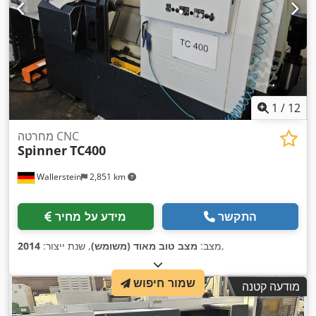
1
/
12
מחרטה CNC
Spinner
TC400
Wallerstein
2,851 km
התקשר
מידע על מחיר
,
מצב:
מצב טוב מאוד (משומש)
, שנת ייצור:
2014
שמור חיפוש
מודעה קטנה