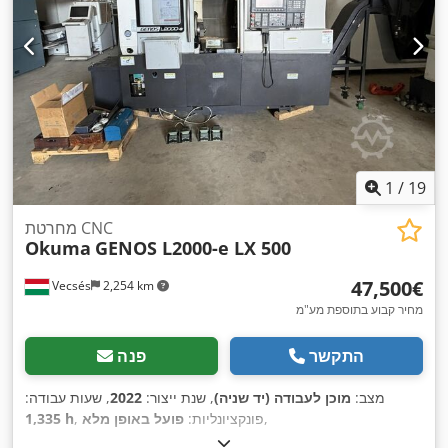
1
/
19
מחרטת CNC
Okuma
GENOS L2000-e LX 500
‏47,500 ‏€
Vecsés
2,254 km
מחיר קבוע בתוספת מע"מ
התקשר
פנה
מצב:
מוכן לעבודה (יד שניה)
, שנת ייצור:
2022
, שעות עבודה:
,
, פונקציונליות:
פועל באופן מלא
1,335 h