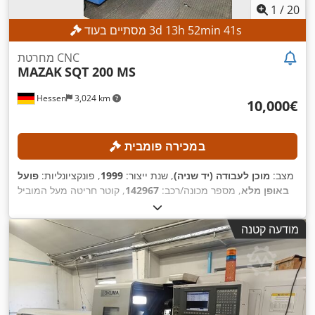
1
/
20
s
39
min
52
h
13
d
3
מסתיים בעוד
מחרטת CNC
MAZAK
SQT 200 MS
Hessen
3,024 km
‏10,000 ‏€
במכירה פומבית
מצב:
מוכן לעבודה (יד שניה)
, שנת ייצור:
1999
, פונקציונליות:
פועל
באופן מלא
, מספר מכונה/רכב:
142967
, קוטר חריטה מעל המוביל
הרוחבי:
300 מ"מ
, מהירות ציר (מקסימלית):
5,000 סל"ד
,
5 מ'/דקה
,
, קצב ההזנה ציר X:
30 מ'/דקה
התקדמות מהירה בציר X:
מודעה קטנה
,
Mazatrol PC Fusion CNC 640T
דגם בקר: