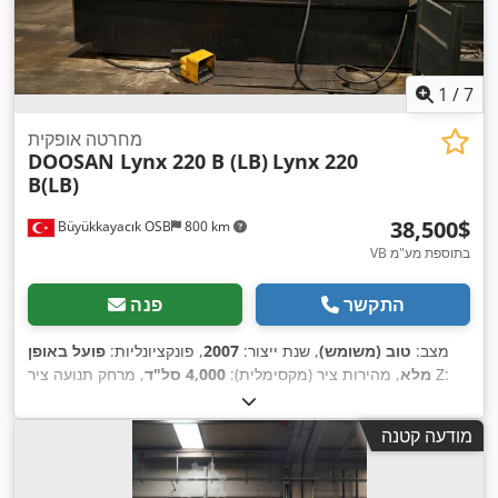
1
/
7
מחרטה אופקית
DOOSAN Lynx 220 B (LB)
Lynx 220
B(LB)
‏38,500 ‏$
Büyükkayacık OSB
800 km
VB בתוספת מע"מ
התקשר
פנה
מצב:
טוב (משומש)
, שנת ייצור:
2007
, פונקציונליות:
פועל באופן
, מרחק תנועה ציר Z:
מלא
, מהירות ציר (מקסימלית):
4,000 סל"ד
,
500 מ"מ
, עומק גרון:
300 מ"מ
מודעה קטנה