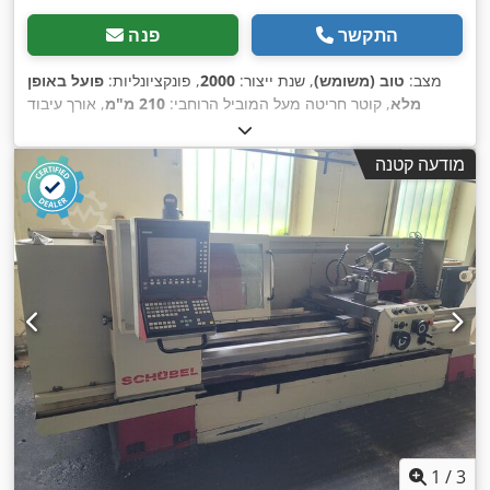
התקשר
פנה
מצב:
טוב (משומש)
, שנת ייצור:
2000
, פונקציונליות:
פועל באופן
מלא
, קוטר חריטה מעל המוביל הרוחבי:
210 מ"מ
, אורך עיבוד
בחריטה:
1,000 מ"מ
, קוטר חריטה:
330 מ"מ
, חור ציר ראשי:
40
מ"מ
, מהירות ציר (מקסימלית):
3,500 סל"ד
, הספק מנוע הציר:
7
מודעה קטנה
,
וואט
, ציוד:
תיעוד / מדריך
1
/
3