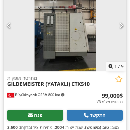
1
/
9
מחרטה אופקית
GILDEMEISTER (YATAKLI)
CTX510
‏99,000 ‏$
Büyükkayacık OSB
800 km
VB בתוספת מע"מ
התקשר
פנה
מצב:
טוב (משומש)
, שנת ייצור:
2004
, מהירות ציר (בדקה):
3,500