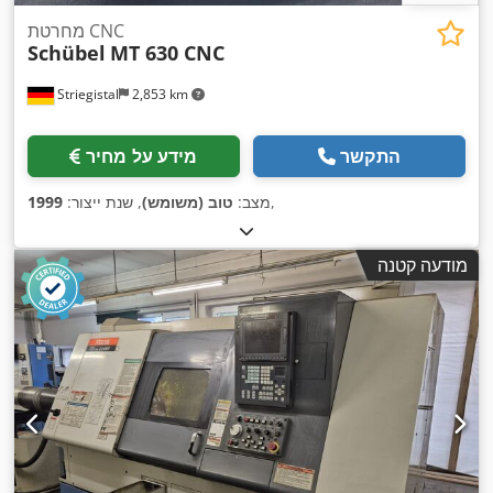
מחרטת CNC
Schübel
MT 630 CNC
Striegistal
2,853 km
התקשר
מידע על מחיר
,
מצב:
טוב (משומש)
, שנת ייצור:
1999
מודעה קטנה