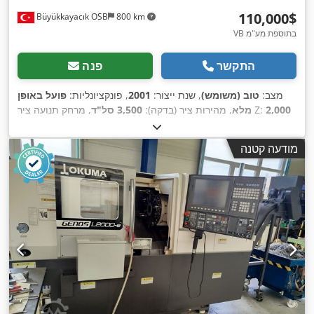
‏110,000 ‏$
Büyükkayacık OSB
800 km
VB בתוספת מע"מ
התקשר
פנה
מצב:
טוב (משומש)
, שנת ייצור:
2001
, פונקציונליות:
פועל באופן
2,000
, מרחק תנועה ציר Z:
מלא
, מהירות ציר (בדקה):
3,500 סל"ד
500
, אורך ההזנה ציר Z:
מ"מ
, מהירות סיבובית (דק'):
4,500 סל"ד
,
מ"מ
, סוג דלק:
חשמלי
, דלק:
חשמל
, עומק גרון:
350 מ"מ
מודעה קטנה