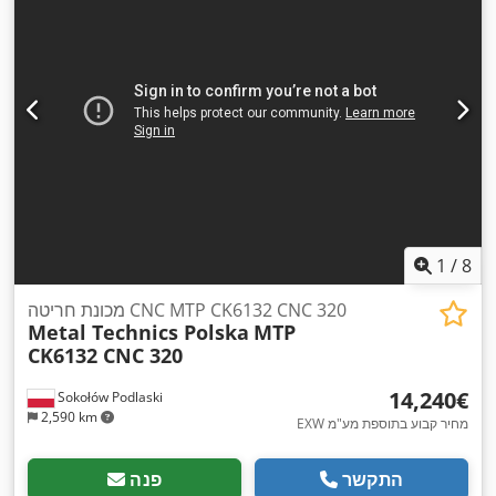
,
משתנה ללא הגבלה, תיעוד / מדריך
1
/
8
מכונת חריטה CNC MTP CK6132 CNC 320
Metal Technics Polska
MTP
CK6132 CNC 320
‏14,240 ‏€
Sokołów Podlaski
2,590 km
EXW מחיר קבוע בתוספת מע"מ
התקשר
פנה