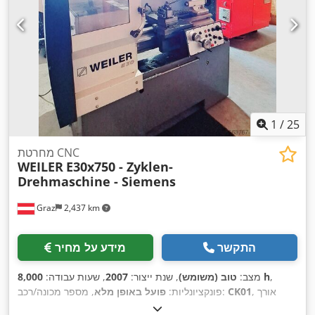
1
/
25
מחרטת CNC
WEILER
E30x750 - Zyklen-
Drehmaschine - Siemens
Graz
2,437 km
התקשר
מידע על מחיר
,
8,000 h
מצב:
טוב (משומש)
, שנת ייצור:
2007
, שעות עבודה:
, אורך
CK01
, מספר מכונה/רכב:
פונקציונליות:
פועל באופן מלא
עיבוד בחריטה:
750 מ"מ
, קוטר חריטה:
330 מ"מ
, חור ציר ראשי:
43