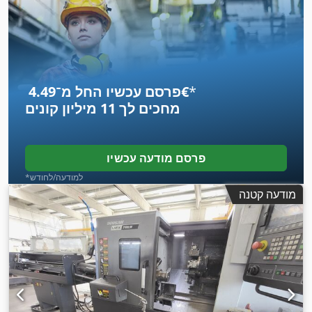
*
פרסם עכשיו החל מ־‏4.49 ‏€
מחכים לך
11 מיליון קונים
פרסם מודעה עכשיו
*למודעה/לחודש
מודעה קטנה