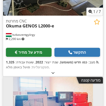
1
/
7
מחרטת CNC
Okuma
GENOS L2000-e
Iszkaszentgyörgy
2,290 km
התקשר
מידע על מחיר
,
1,325 h
מצב:
כמו חדש (משומש)
, שנת ייצור:
2022
, שעות עבודה:
,
פונקציונליות:
פועל באופן מלא
מודעה קטנה