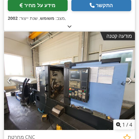
התקשר
מידע על מחיר
,
מצב:
משומש
, שנת ייצור:
2002
מודעה קטנה
1
/
4
מחרטת CNC