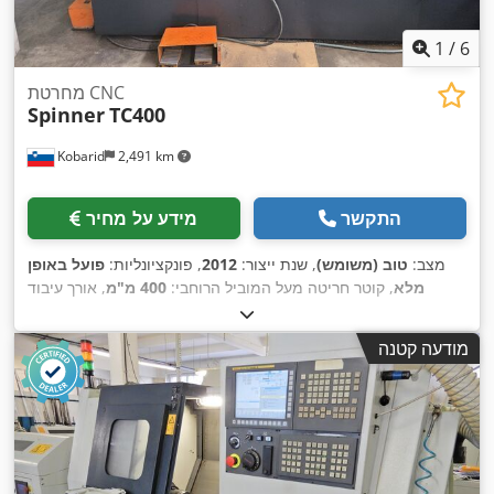
1
/
6
מחרטת CNC
Spinner
TC400
Kobarid
2,491 km
התקשר
מידע על מחיר
מצב:
טוב (משומש)
, שנת ייצור:
2012
, פונקציונליות:
פועל באופן
מלא
, קוטר חריטה מעל המוביל הרוחבי:
400 מ"מ
, אורך עיבוד
בחריטה:
500 מ"מ
, קוטר חריטה:
280 מ"מ
, חור ציר ראשי:
52 מ"מ
,
200
, מרחק נסיעה בציר X:
מהירות ציר (מקסימלית):
5,000 סל"ד
מודעה קטנה
,
515 מ"מ
, מרחק תנועה ציר Z:
מ"מ