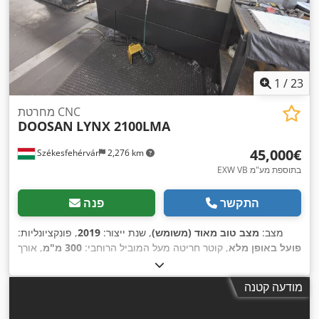
1
/
23
מחרטת CNC
DOOSAN
LYNX 2100LMA
‏45,000 ‏€
Székesfehérvár
2,276 km
EXW VB בתוספת מע"מ
התקשר
פנה
מצב:
מצב טוב מאוד (משומש)
, שנת ייצור:
2019
, פונקציונליות:
פועל באופן מלא
, קוטר חריטה מעל המוביל הרוחבי:
300 מ"מ
, אורך
עיבוד בחריטה:
510 מ"מ
, חור ציר ראשי:
51 מ"מ
, מהירות ציר
30 מ'/דקה
,
, התקדמות מהירה בציר X:
(מקסימלית):
6,000 סל"ד
מודעה קטנה
36 מ'/דקה
, מומנט:
127 ניוטון-מטר
, מעבר
מהלך מהיר בציר Z:
מוט:
50 מ"מ
, קוטר חיצוני של צ'אק:
152 מ"מ
, ציוד:
מהירות סיבוב