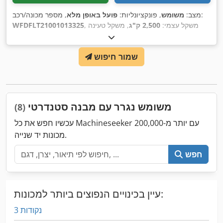
, מספר מכונה/רכב:
מצב:
משומש
, פונקציונליות:
פועל באופן מלא
, משקל עצמי:
2,500 ק"ג
, משקל טעינה
WFDFLT21001013325
מרבי:
8,000 ק"ג
, משקל כולל:
10,500 ק"ג
, תצורת סרן:
2 סרנים
,
רישום ראשוני:
11/2023
, אורך אזור הטעינה:
5,500 מ"מ
, רוחב שטח
שמור חיפוש
הטעינה:
2,050 מ"מ
, גובה תא המטען:
630 מ"מ
, אורך כולל:
7,280
מ"מ
, רוחב כולל:
2,550 מ"מ
, גובה כולל:
2,900 מ"מ
, מתלה:
פלדה
,
,
, צבע:
כחול
235/75 R17,5"
גודל צמיג:
משומש נגרר עם מבנה סטנדרטי
(8)
עכשיו חפש את כל Machineseeker עם יותר מ-200,000
מכונות יד שנייה.
חפש
עיין בכינויים הנפוצים ביותר למכונות:
3 נקודות