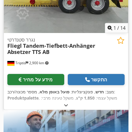
1
/
14
נגרר סטנדרטי
Fliegl
Tandem-Tiefbett-Anhänger
Absetzer TTS AB
Triptis
2,900 km
התקשר
מידע על מחיר
, מספר מכונה/רכב:
מצב:
חדש
, פונקציונליות:
פועל באופן מלא
, משקל עצמי:
1,850 ק"ג
, משקל טעינה מרבי:
Produktpalette
8,650 ק"ג
, משקל כולל:
10,500 ק"ג
, תצורת סרן:
2 סרנים
, אורך
אזור הטעינה:
3,100 מ"מ
, רוחב שטח הטעינה:
1,740 מ"מ
, אורך
כולל:
4,900 מ"מ
, רוחב כולל:
2,550 מ"מ
, מתלה:
פלדה
, גודל צמיג:
,
, מצב הצמיגים:
100 אחוז
235/75 R17,5"