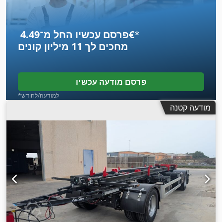
*
פרסם עכשיו החל מ־‏4.49 ‏€
מחכים לך
11 מיליון קונים
פרסם מודעה עכשיו
*למודעה/לחודש
מודעה קטנה