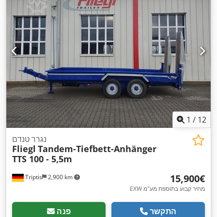
,
, צבע:
כחול
235/75 R17,5"
גודל צמיג:
1
/
12
נגרר טנדם
Fliegl
Tandem-Tiefbett-Anhänger
TTS 100 - 5,5m
‏15,900 ‏€
Triptis
2,900 km
EXW מחיר קבוע בתוספת מע"מ
התקשר
פנה