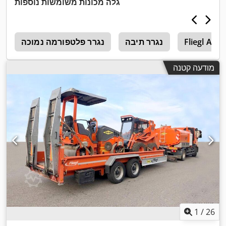
גלה מכונות משומשות נוספות
,
235/75 R17,5"
גובה כולל:
2,900 מ"מ
, מתלה:
פלדה
, גודל צמיג:
,
מצב הצמיגים:
100 אחוז
Fliegl Asw
נגרר תיבה
נגרר פלטפורמה נמוכה
מודעה קטנה
1
/
26