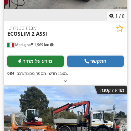
1
/
8
מבנה סטנדרטי
ECOSLIM 2 ASSI
Modugno
1,969 km
התקשר
מידע על מחיר
,
מצב:
חדש
, מספר מכונה/רכב:
084
מודעה קטנה