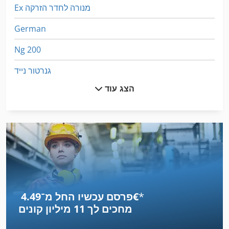
Ex מנורה לחדר הזרקה
German
Ng 200
גנרטור נייד
הצג עוד
הקש על הרצפה
חד קרן קטן 3
יד פלנר
כלי ארון עם מגירות
לחץ על מסגרת
*
פרסם עכשיו החל מ־‏4.49 ‏€
מחרטה עם תצוגה דיגיטלית
מחכים לך
11 מיליון קונים
מחרטה עץ עם כלים ואביזרים