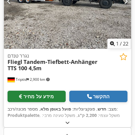
1
/
22
נגרר טנדם
Fliegl
Tandem-Tiefbett-Anhänger
TTS 100 4,5m
Triptis
2,900 km
התקשר
מידע על מחיר
, מספר מכונה/רכב:
מצב:
חדש
, פונקציונליות:
פועל באופן מלא
, משקל עצמי:
2,200 ק"ג
, משקל טעינה מרבי:
Produktpalette
8,300 ק"ג
, משקל כולל:
10,500 ק"ג
, תצורת סרן:
2 סרנים
, אורך
אזור הטעינה:
4,500 מ"מ
, רוחב שטח הטעינה:
2,050 מ"מ
, גובה תא
המטען:
400 מ"מ
, אורך כולל:
6,280 מ"מ
, רוחב כולל:
2,550 מ"מ
,