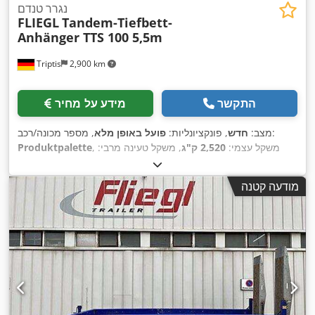
נגרר טנדם
FLIEGL
Tandem-Tiefbett-
Anhänger TTS 100 5,5m
Triptis
2,900 km
התקשר
מידע על מחיר
, מספר מכונה/רכב:
מצב:
חדש
, פונקציונליות:
פועל באופן מלא
, משקל עצמי:
2,520 ק"ג
, משקל טעינה מרבי:
Produktpalette
8,000 ק"ג
, משקל כולל:
10,500 ק"ג
, תצורת סרן:
2 סרנים
, אורך
אזור הטעינה:
5,500 מ"מ
, רוחב שטח הטעינה:
2,050 מ"מ
, גובה תא
מודעה קטנה
המטען:
400 מ"מ
, אורך כולל:
7,280 מ"מ
, רוחב כולל:
2,550 מ"מ
,
,
235/75 R17,5"
גובה כולל:
2,900 מ"מ
, מתלה:
פלדה
, גודל צמיג:
,
מצב הצמיגים:
100 אחוז