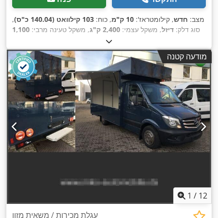
מצב:
חדש
, קילומטראז':
10 ק"מ
, כוח:
103 קילוואט (140.04 כ"ס)
,
סוג דלק:
דיזל
, משקל עצמי:
2,400 ק"ג
, משקל טעינה מרבי:
1,100
ק"ג
, משקל כולל:
3,500 ק"ג
, בסיס גלגלים:
4,035 מ"מ
, דלק:
דיזל
,
צבע:
לבן
, סוג תמסורת:
מכני
, דרגת פליטה:
יורו 6
, מתלה:
פלדה
,
מודעה קטנה
אורך אזור הטעינה:
4,000 מ"מ
, רוחב שטח הטעינה:
2,250 מ"מ
,
גובה תא המטען:
2,300 מ"מ
, ציוד:
בקרת שיוט, כרית אוויר, מחשב
רכב, מיזוג אוויר, מערכת בלימה למניעת נעילה (ABS), נעילה
,
מרכזית, תכנית ייצוב אלקטרונית (ESP)
1
/
12
עגלת מכירות / משאית מזון