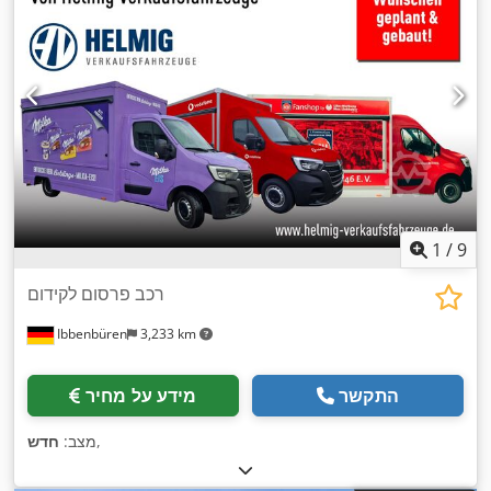
1
/
9
רכב פרסום לקידום
Ibbenbüren
3,233 km
התקשר
מידע על מחיר
,
מצב:
חדש