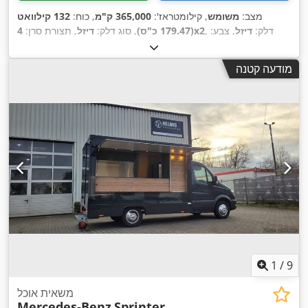
מצב:
משומש
, קילומטראז':
365,000 ק"מ
, כוח:
132 קילוואט
, דלק:
דיזל
, צבע:
4x2
(179.47 כ"ס)
, סוג דלק:
דיזל
, תצורת סרן:
לבן
, סוג תמסורת:
אוטומטי
, דרגת פליטה:
יורו 6
, שנת ייצור:
2016
,
ציוד:
בקרת אחיזה, ויסות חשמלי של חלונות, כרית אוויר, מיזוג
מודעה קטנה
אוויר, מערכת בלימה למניעת נעילה (ABS), מראה חשמלית,
,
נעילה מרכזית
1
/
9
משאית אוכל
Mercedes-Benz
Sprinter