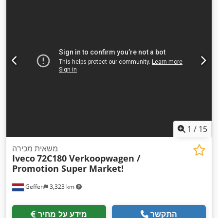
מתלה:
פלדה
, אורך אזור הטעינה:
3,500 מ"מ
, רוחב שטח הטעינה:
2,250 מ"מ
, גובה תא המטען:
2,300 מ"מ
, ציוד:
אחריות לרכב יד
שניה, כרית אוויר, מחשב רכב, מערכת בלימה למניעת נעילה
,
(ABS), נעילה מרכזית, תכנית ייצוב אלקטרונית (ESP)
1
/
15
משאית מכירה
Iveco
72C180 Verkoopwagen /
Promotion Super Market!
Geffen
3,323 km
התקשר
מידע על מחיר