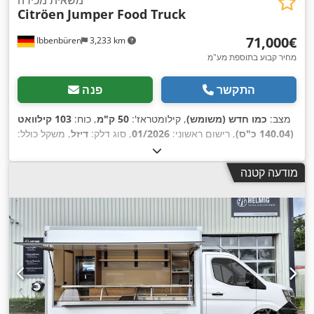
משאית מכירה
Citröen
Jumper Food Truck
‏71,000 ‏€
Ibbenbüren
3,233 km
מחיר קבוע בתוספת מע"מ
התקשר
פנה
מצב:
כמו חדש (משומש)
, קילומטראז':
50 ק"מ
, כוח:
103 קילוואט
(140.04 כ"ס)
, רישום ראשוני:
01/2026
, סוג דלק:
דיזל
, משקל כולל:
3,500 ק"ג
, אורך אזור הטעינה:
3,700 מ"מ
, רוחב שטח הטעינה:
2,200 מ"מ
, גובה תא המטען:
2,300 מ"מ
, שנת ייצור:
2026
, ציוד:
מודעה קטנה
בקרת שיוט, כרית אוויר, מיזוג אוויר, מערכת בלימה למניעת
,
נעילה (ABS), ניטור לחץ אוויר בצמיגים, צמיגי כל העונות