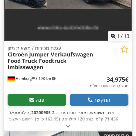
1
/
13
עגלת מכירות / משאית מזון
Citroën
Jumper Verkaufswagen
Food Truck Foodtruck
Imbisswagen
‏34,975 ‏€
Hamburg
3,198 km
מחיר קבוע בתוספת מע"מ
התקשר
פנה
מצב:
משומש
, מספר מכונה/רכב:
20200905-2
, קילומטראז':
71,436 ק"מ
, כוח:
120 קילוואט (163.15 כ"ס)
, רישום ראשוני:
11/2016
, סוג דלק:
דיזל
, משקל עצמי:
2,350 ק"ג
, משקל טעינה
מרבי:
950 ק"ג
, משקל כולל:
3,300 ק"ג
, דלק:
דיזל
, צבע:
אפור
, תא
מודעה קטנה