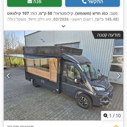
התקשר
פנה
מצב:
כמו חדש (משומש)
, קילומטראז':
50 ק"מ
, כוח:
107 קילוואט
(145.48 כ"ס)
, רישום ראשוני:
02/2026
, סוג דלק:
דיזל
, משקל כולל:
3,500 ק"ג
, אורך אזור הטעינה:
3,700 מ"מ
, רוחב שטח הטעינה:
2,200 מ"מ
, גובה תא המטען:
2,300 מ"מ
, ציוד:
מערכת בלימה
מודעה קטנה
,
למניעת נעילה (ABS), צמיגי כל העונות
1
/
10