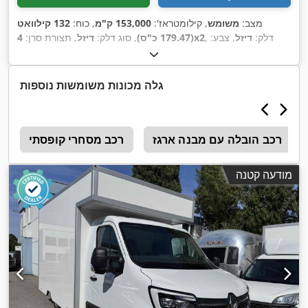
מצב:
משומש
, קילומטראז':
153,000 ק"מ
, כוח:
132 קילוואט
, דלק:
דיזל
, צבע:
4x2
(179.47 כ"ס)
, סוג דלק:
דיזל
, תצורת סרן:
לבן
, סוג תמסורת:
אוטומטי
, דרגת פליטה:
יורו 6
, שנת ייצור:
2021
,
ציוד:
בקרת אחיזה, בקרת שיוט, ויסות חשמלי של חלונות, מיזוג
אוויר, מערכת בלימה למניעת נעילה (ABS), מראה חשמלית,
גלה מכונות משומשות נוספות
,
נעילה מרכזית
רכב הובלה עם מבנה ארגז
רכב מסחרי קופסתי
מ
מודעה קטנה