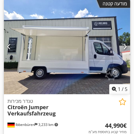
מודעה קטנה
1
/
5
טנדר מכירות
Citroën
Jumper
Verkaufsfahrzeug
‏44,990 ‏€
Ibbenbüren
3,233 km
מחיר קבוע בתוספת מע"מ