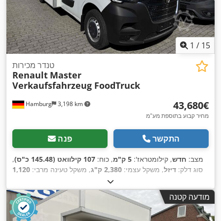
1
/
15
טנדר מכירות
Renault
Master
Verkaufsfahrzeug FoodTruck
‏43,680 ‏€
Hamburg
3,198 km
מחיר קבוע בתוספת מע"מ
התקשר
פנה
מצב:
חדש
, קילומטראז':
5 ק"מ
, כוח:
107 קילוואט (145.48 כ"ס)
,
סוג דלק:
דיזל
, משקל עצמי:
2,380 ק"ג
, משקל טעינה מרבי:
1,120
ק"ג
, משקל כולל:
3,500 ק"ג
, בסיס גלגלים:
3,682 מ"מ
, צבע:
לבן
,
מספר מושבים:
3
, אורך אזור הטעינה:
3,800 מ"מ
, רוחב שטח
מודעה קטנה
הטעינה:
2,250 מ"מ
, גובה תא המטען:
2,300 מ"מ
, ציוד:
מחשב
רכב, מיזוג אוויר, מערכת בלימה למניעת נעילה (ABS), צמיגי כל