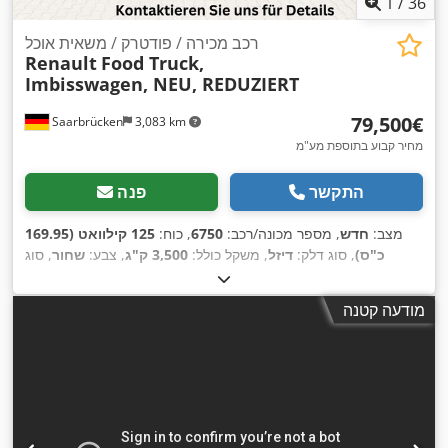
1
/
36
רכב מכירה / פודטרק / משאית אוכל
Renault
Food Truck,
Imbisswagen, NEU, REDUZIERT
‏79,500 ‏€
Saarbrücken
3,083 km
מחיר קבוע בתוספת מע"מ
התקשר
פנה
מצב:
חדש
, מספר מכונה/רכב:
6750
, כוח:
125 קילוואט (169.95
כ"ס)
, סוג דלק:
דיזל
, משקל כולל:
3,500 ק"ג
, צבע:
שחור
, סוג
,
תמסורת:
מכני
, מספר מושבים:
3
מודעה קטנה