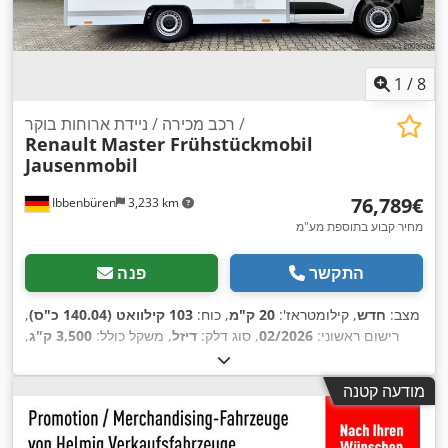
1
/
8
רכב מכירה / ניידת ארוחות בוקר /
Renault
Master Frühstückmobil
Jausenmobil
‏76,789 ‏€
Ibbenbüren
3,233 km
מחיר קבוע בתוספת מע"מ
התקשר
פנה
מצב:
חדש
, קילומטראז':
20 ק"מ
, כוח:
103 קילוואט (140.04 כ"ס)
,
רישום ראשוני:
02/2026
, סוג דלק:
דיזל
, משקל כולל:
3,500 ק"ג
,
דרגת פליטה:
יורו 6
, מספר מושבים:
2
, אורך אזור הטעינה:
3,500
מ"מ
, רוחב שטח הטעינה:
2,100 מ"מ
, גובה תא המטען:
2,100
מודעה קטנה
,
מיזוג אוויר, מערכת בלימה למניעת נעילה (ABS)
מ"מ
, ציוד: