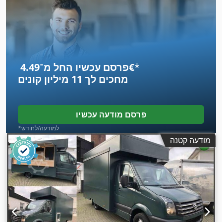
*
פרסם עכשיו החל מ־‏4.49 ‏€
מחכים לך
11 מיליון קונים
פרסם מודעה עכשיו
*למודעה/לחודש
מודעה קטנה