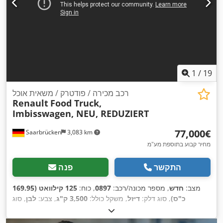
1
/
19
רכב מכירה / פודטרק / משאית אוכל
Renault
Food Truck,
Imbisswagen, NEU, REDUZIERT
‏77,000 ‏€
Saarbrücken
3,083 km
מחיר קבוע בתוספת מע"מ
התקשר
פנה
מצב:
חדש
, מספר מכונה/רכב:
0897
, כוח:
125 קילוואט (169.95
כ"ס)
, סוג דלק:
דיזל
, משקל כולל:
3,500 ק"ג
, צבע:
לבן
, סוג
,
תמסורת:
מכני
, מספר מושבים:
3