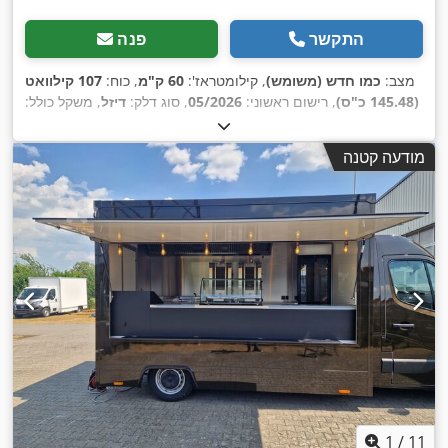
התקשר
פנה
מצב:
כמו חדש (משומש)
, קילומטראז':
60 ק"מ
, כוח:
107 קילוואט
(145.48 כ"ס)
, רישום ראשוני:
05/2026
, סוג דלק:
דיזל
, משקל כולל:
3,500 ק"ג
, דרגת פליטה:
יורו 6
, אורך אזור הטעינה:
3,700 מ"מ
,
רוחב שטח הטעינה:
2,200 מ"מ
, גובה תא המטען:
2,300 מ"מ
, ציוד:
מודעה קטנה
,
בקרת שיוט, מיזוג אוויר, מסנן פיח, צמיגי כל העונות
1
/
11