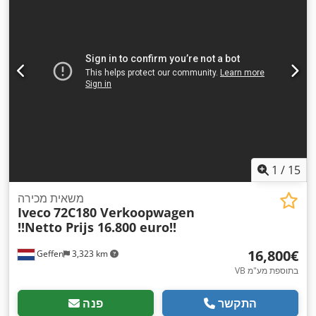
1
/
15
משאית מכירה
Iveco
72C180 Verkoopwagen
!!Netto Prijs 16.800 euro!!
‏16,800 ‏€
Geffen
3,323 km
VB בתוספת מע"מ
התקשר
פנה