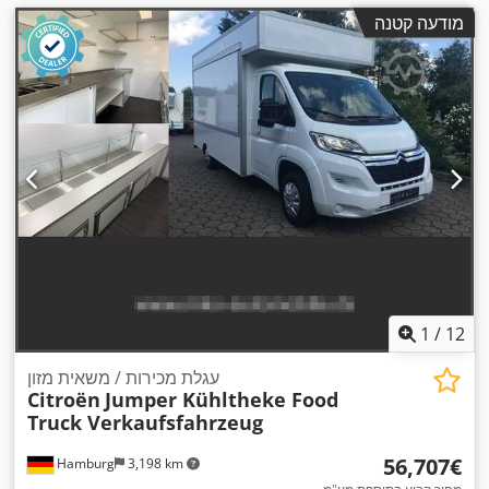
מודעה קטנה
1
/
12
עגלת מכירות / משאית מזון
Citroën
Jumper Kühltheke Food
Truck Verkaufsfahrzeug
‏56,707 ‏€
Hamburg
3,198 km