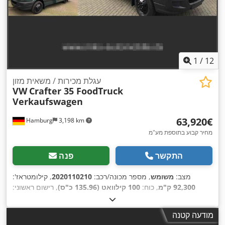
1
/
12
עגלת מכירות / משאית מזון
VW
Crafter 35 FoodTruck
Verkaufswagen
‏63,920 ‏€
Hamburg
3,198 km
מחיר קבוע בתוספת מע"מ
התקשר
פנה
מצב:
משומש
, מספר מכונה/רכב:
2020110210
, קילומטראז':
92,300 ק"מ
, כוח:
100 קילוואט (135.96 כ"ס)
, רישום ראשוני:
12/2011
, סוג דלק:
דיזל
, משקל עצמי:
3,065 ק"ג
, משקל טעינה
מרבי:
435 ק"ג
, משקל כולל:
3,500 ק"ג
, בסיס גלגלים:
3,665 מ"מ
,
מודעה קטנה
דלק:
דיזל
, תא נהג:
אחר
, סוג תמסורת:
מכני
, דרגת פליטה:
יורו 5
,