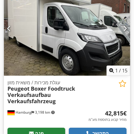
,
העונות, תכנית ייצוב אלקטרונית (ESP)
1
/
15
עגלת מכירות / משאית מזון
Peugeot
Boxer Foodtruck
Verkaufsaufbau
Verkaufsfahrzeug
‏42,815 ‏€
Hamburg
3,198 km
מחיר קבוע בתוספת מע"מ
התקשר
פנה