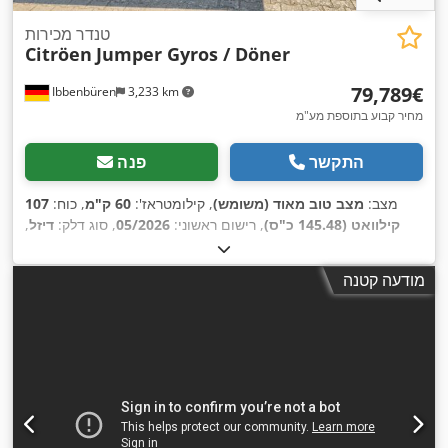
טנדר מכירות
Citröen
Jumper Gyros / Döner
‏79,789 ‏€
Ibbenbüren
3,233 km
מחיר קבוע בתוספת מע"מ
התקשר
פנה
מצב:
מצב טוב מאוד (משומש)
, קילומטראז':
60 ק"מ
, כוח:
107
קילוואט (145.48 כ"ס)
, רישום ראשוני:
05/2026
, סוג דלק:
דיזל
,
, דרגת
02/2024
, הבדיקה הבאה (TÜV):
משקל כולל:
3,500 ק"ג
פליטה:
יורו 6
, ציוד:
מיזוג אוויר, מערכת בלימה למניעת נעילה
מודעה קטנה
,
(ABS), צמיגי כל העונות