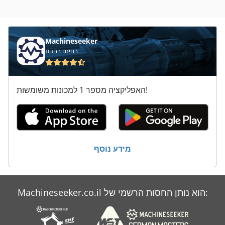
משאית רוד קלאמפ
משאית שידור נסיכים
Machineseeker
בחינם בחנות
מתח טעינה
ס מ מסדרת M
האפליקציה מספר 1 למכונות משומשות!
סאפי משאיות
עומס כבד משאיות
על מיני ואנים
מידע נוסף
שידור שקעי משאית
Machineseeker.co.il הוא נותן החסות הרשמי של: