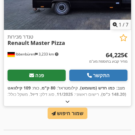
1
/
7
טנדר מכירות
Renault
Master Pizza
‏64,225 ‏€
Ibbenbüren
3,233 km
מחיר קבוע בתוספת מע"מ
התקשר
פנה
מצב:
כמו חדש (משומש)
, קילומטראז':
80 ק"מ
, כוח:
109 קילוואט
(148.20 כ"ס)
, רישום ראשוני:
11/2025
, סוג דלק:
דיזל
, משקל כולל:
3,500 ק"ג
, אורך אזור הטעינה:
3,500 מ"מ
, רוחב שטח הטעינה:
2,200 מ"מ
, גובה תא המטען:
2,300 מ"מ
, ציוד:
כרית אוויר, מיזוג
שמור חיפוש
,
אוויר, מערכת בלימה למניעת נעילה (ABS)