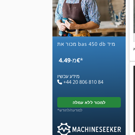
מכור את bas 450 db מיד
*
‏4.49 ‏€
מ-
מידע עכשיו
+44 20 806 810 84
למכור ללא עמלה
*למודעה/לחודש