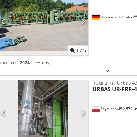
Hessisch Oldendorf
1
/
5
,
שנת ייצור:
2024
, מצב:
חדש
URBAS
UR-FRR-4
Szymiszów
2,570 