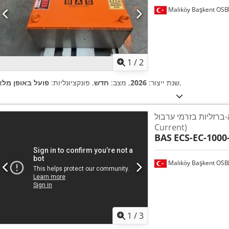
Malıköy Başkent OSB
1
/
2
,
שנת ייצור:
2026
, מצב:
חדש
, פונקציונליות:
פועל באופן מלא
ליות בזרמי ערבול (Eddy
Current)
BAS
ECS-EC-1000
Malıköy Başkent OSB
1
/
3