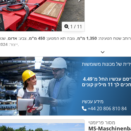
1
/
11
רוחב שטח הטעינה:
1,350 מ"מ
, גובה תא המטען:
450 מ"מ
, צבע:
אדום
, שנת
,
ייצור:
2024
דית של מכונות משומשות
כים לך
11 מיליון קונים
מידע עכשיו
+44 20 806 810 84
מסור פריזמטי
MS-Maschinenb