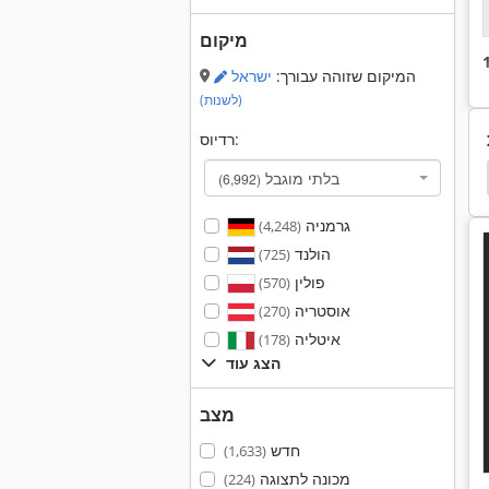
מיקום
המיקום שזוהה עבורך:
ישראל
(לשנות)
רדיוס:
מפריד שבבים
מפריד שומן
מפריד שומן Basika
בלתי מוגבל
(6,992)
גרמניה
(4,248)
הולנד
(725)
פולין
(570)
אוסטריה
(270)
איטליה
(178)
הצג עוד
מצב
חדש
(1,633)
מכונה לתצוגה
(224)