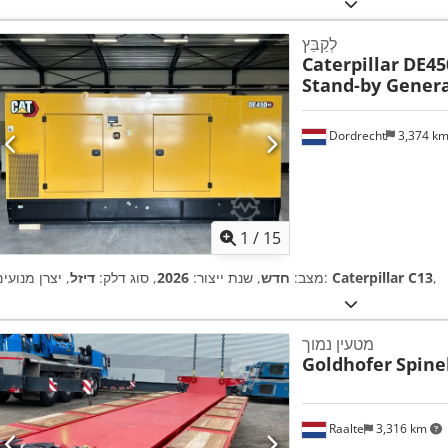
לְקַבֵּץ
Caterpillar
DE45
Stand-by Genera
Dordrecht
3,374 k
1
/
15
,
Caterpillar C13
, יצרן מנועים:
מצב:
חדש
, שנת ייצור:
2026
, סוג דלק:
דיזל
מטעין נמוך
Goldhofer
Spine
Raalte
3,316 km