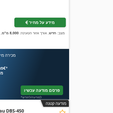
מידע על מחיר
מצב:
חדש
, אורך אזור הטעינה:
8,000 מ"מ
, 
מכירה מיי
*
פרסם עכשיו החל מ־‏4.49 ‏€
מח
פרסם מודעה עכשיו
*למודעה/לחודש
מודעה קטנה
au
DBS-450