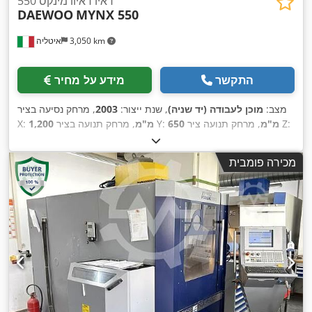
דאיו דאיוו מינקס 550
DAEWOO
MYNX 550
3,050 km
איטליה
התקשר
מידע על מחיר
מצב:
מוכן לעבודה (יד שניה)
, שנת ייצור:
2003
, מרחק נסיעה בציר
, מרחק תנועה ציר Z:
650 מ"מ
, מרחק תנועה בציר Y:
1,200 מ"מ
X:
,
620 מ"מ
, מהירות ציר (מקסימלית):
10,000 סל"ד
, מספר צירים:
3
מכירה פומבית