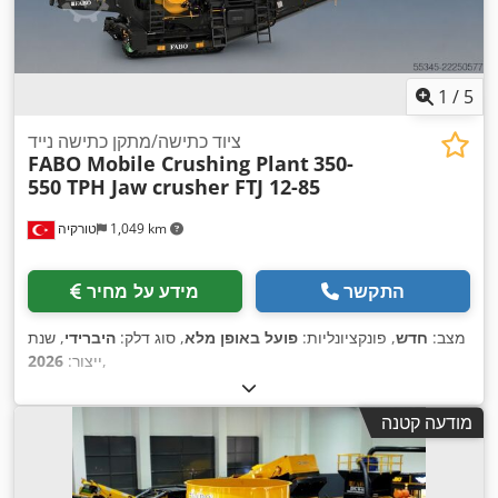
1
/
5
ציוד כתישה/מתקן כתישה נייד
FABO Mobile Crushing Plant
350-
550 TPH Jaw crusher FTJ 12-85
1,049 km
טורקיה
התקשר
מידע על מחיר
מצב:
חדש
, פונקציונליות:
פועל באופן מלא
, סוג דלק:
היברידי
, שנת
,
ייצור:
2026
מודעה קטנה