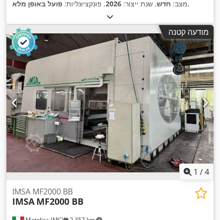
,
מצב:
חדש
, שנת ייצור:
2026
, פונקציונליות:
פועל באופן מלא
מודעה קטנה
1
/
4
IMSA MF2000 BB
IMSA
MF2000 BB
Matelica (MC)
2,357 km