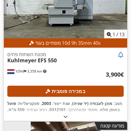
1
/
13
s
38
min
35
h
9
d
10
מסתיים בעוד
מכונת השחזת פחים
Kuhlmeyer
EFS 550
3,358 km
הולנד
‏3,900 ‏€
במכירה פומבית
מצב:
מוכן לעבודה (יד שניה)
, שנת ייצור:
2003
, פונקציונליות:
פועל
באופן מלא
, מספר מכונה/רכב:
0312101
, רוחב עבודה:
550 מ"מ
,
,
משקל כולל:
3,000 ק"ג
, כוח:
32 קילוואט (43.51 כ"ס)
מודעה קטנה