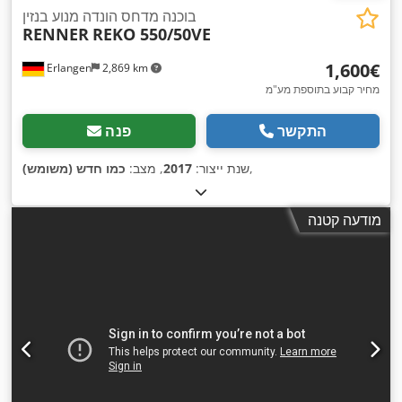
בוכנה מדחס הונדה מנוע בנזין
RENNER
REKO 550/50VE
‏1,600 ‏€
Erlangen
2,869 km
מחיר קבוע בתוספת מע"מ
התקשר
פנה
,
שנת ייצור:
2017
, מצב:
כמו חדש (משומש)
מודעה קטנה