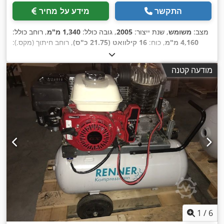
התקשר
מידע על מחיר
מצב:
משומש
, שנת ייצור:
2005
, גובה כולל:
1,340 מ"מ
, רוחב כולל:
4,160 מ"מ
, כוח:
16 קילוואט (21.75 כ"ס)
, רוחב חיתוך (מקס.):
,
1,060 מ"מ
, גובה שולחן:
1,060 מ"מ
מודעה קטנה
1
/
6