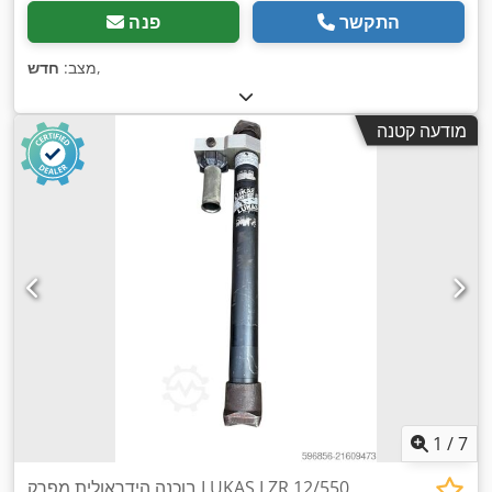
התקשר
פנה
,
מצב:
חדש
מודעה קטנה
1
/
7
בוכנה הידראולית מפרק LUKAS LZR 12/550,