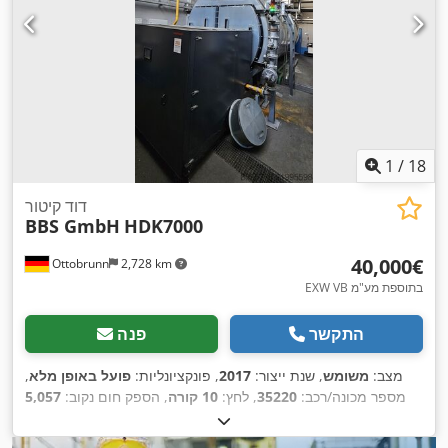
1
/
18
דוד קיטור
BBS GmbH
HDK7000
‏40,000 ‏€
Ottobrunn
2,728 km
EXW VB בתוספת מע"מ
התקשר
פנה
מצב:
משומש
, שנת ייצור:
2017
, פונקציונליות:
פועל באופן מלא
,
מספר מכונה/רכב:
35220
, לחץ:
10 קורה
, הספק חום נקוב:
5,057
,
קילוואט (6,875.60 כ"ס)