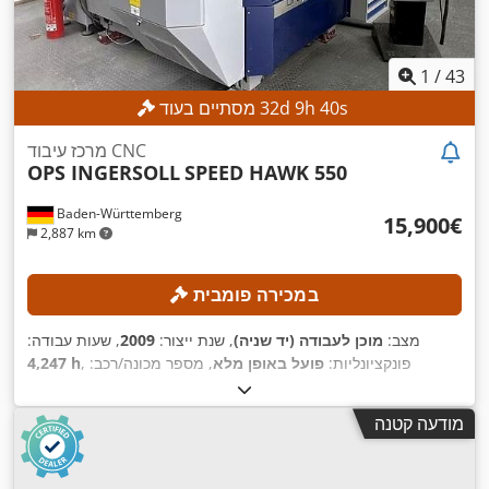
1
/
43
s
38
h
9
d
32
מסתיים בעוד
מרכז עיבוד CNC
OPS INGERSOLL
SPEED HAWK 550
Baden-Württemberg
‏15,900 ‏€
2,887 km
במכירה פומבית
מצב:
מוכן לעבודה (יד שניה)
, שנת ייצור:
2009
, שעות עבודה:
, פונקציונליות:
פועל באופן מלא
, מספר מכונה/רכב:
4,247 h
400
, מרחק תנועה בציר Y:
550 מ"מ
, מרחק נסיעה בציר X:
655118
400 מ"מ
, מהירות ציר (מקסימלית):
, מרחק תנועה ציר Z:
מ"מ
מודעה קטנה
, זווית סיבוב ציר A
‎-120 °
, זווית סיבוב ציר A (מינ.):
42,000 סל"ד
,
60 °
(מקס'):