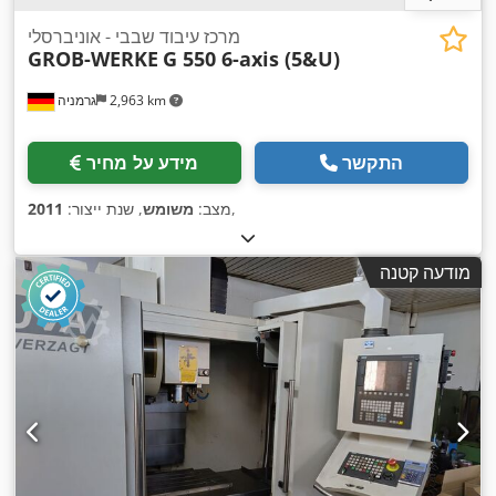
מרכז עיבוד שבבי - אוניברסלי
GROB-WERKE
G 550 6-axis (5&U)
2,963 km
גרמניה
התקשר
מידע על מחיר
,
מצב:
משומש
, שנת ייצור:
2011
מודעה קטנה