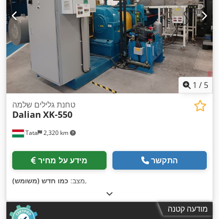
1
/
5
טחנת גלילים שלמה
Dalian
XK-550
Tata
2,320 km
התקשר
מידע על מחיר
,
מצב:
כמו חדש (משומש)
מודעה קטנה