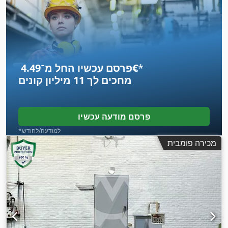
*
פרסם עכשיו החל מ־‏4.49 ‏€
מחכים לך
11 מיליון קונים
פרסם מודעה עכשיו
*למודעה/לחודש
מכירה פומבית