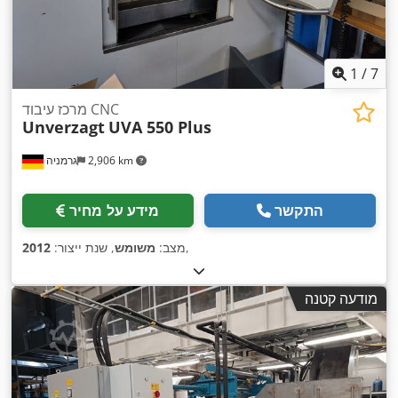
1
/
7
מרכז עיבוד CNC
Unverzagt
UVA 550 Plus
2,906 km
גרמניה
התקשר
מידע על מחיר
,
מצב:
משומש
, שנת ייצור:
2012
מודעה קטנה