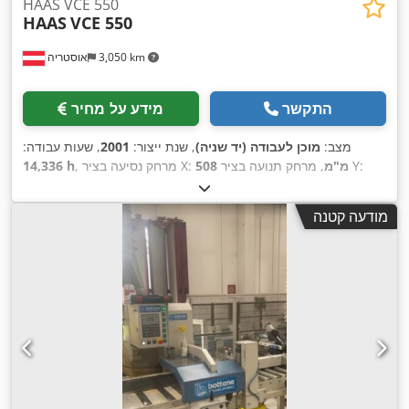
HAAS VCE 550
HAAS
VCE 550
3,050 km
אוסטריה
התקשר
מידע על מחיר
מצב:
מוכן לעבודה (יד שניה)
, שנת ייצור:
2001
, שעות עבודה:
, מרחק תנועה בציר Y:
508 מ"מ
, מרחק נסיעה בציר X:
14,336 h
, גובה
HAAS
, יצרן בקרים:
508 מ"מ
, מרחק תנועה ציר Z:
406 מ"מ
כולל:
1,473 מ"מ
, עומס שולחן:
1,350 ק"ג
, מהירות ציר
מודעה קטנה
(מקסימלית):
10,000 סל"ד
, הספק מנוע הציר:
11,000 וואט
, מספר
,
צירים:
3