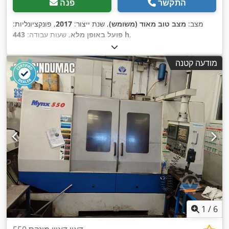
התקשר
פנה
מצב:
מצב טוב מאוד (משומש)
, שנת ייצור:
2017
, פונקציונליות:
,
443 h
פועל באופן מלא
, שעות עבודה:
מודעה קטנה
1
/
6