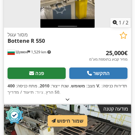
1
/
2
מסור עגול
Bottene
R 550
‏25,000 ‏€
Шумен
1,529 km
מחיר קבוע בתוספת מע"מ
התקשר
פנה
, תדירות כניסה:
400 V
מצב:
משומש
, שנת ייצור:
2010
, מתח כניסה:
,
50 הרץ
, ציוד:
תיעוד / מדריך
מודעה קטנה
שמור חיפוש