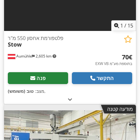
1
/
15
פלטפורמת אחסון 550 מ"ר
Stow
‏70 ‏€
Aumühle
2,605 km
EXW VB בתוספת מע"מ
התקשר
פנה
,
מצב:
טוב (משומש)
מודעה קטנה