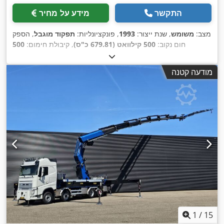
התקשר
מידע על מחיר
מצב:
משומש
, שנת ייצור:
1993
, פונקציונליות:
תפקוד מוגבל
, הספק
חום נקוב:
500 קילוואט (679.81 כ"ס)
, קיבולת חימום:
500
קילוואט (679.81 כ"ס)
, לחץ עבודה:
4 קורה
, ציוד:
לוחית זיהוי
,
זמינה
מודעה קטנה
1
/
15