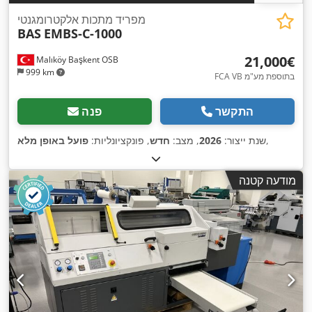
מפריד מתכות אלקטרומגנטי
BAS
EMBS-C-1000
‏21,000 ‏€
Malıköy Başkent OSB
999 km
FCA VB בתוספת מע"מ
התקשר
פנה
,
שנת ייצור:
2026
, מצב:
חדש
, פונקציונליות:
פועל באופן מלא
מודעה קטנה