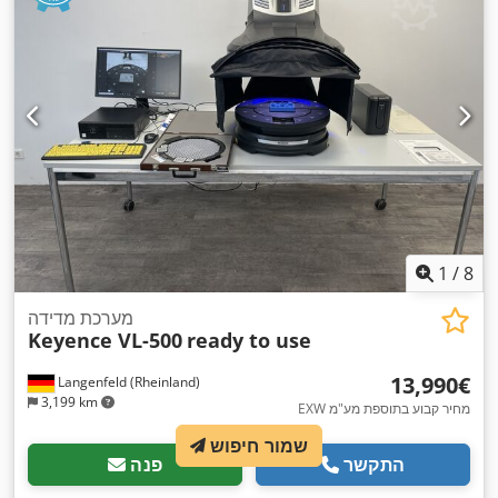
1
/
8
מערכת מדידה
Keyence VL-500
ready to use
‏13,990 ‏€
Langenfeld (Rheinland)
3,199 km
EXW מחיר קבוע בתוספת מע"מ
שמור חיפוש
התקשר
פנה