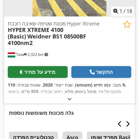
1
/
18
מכונת שטיפה-שאיבה רוכבת Hyper Xtreme
HYPER XTREME 4100
(Basic)
Weidner BS1 08500BF
4100nm2
Tata
2,322 km
התקשר
מידע על מחיר
,
110 h
מצב:
כמו חדש (משומש)
, שנת ייצור:
2020
, שעות עבודה:
פונקציונליות:
פועל באופן מלא
, רוחב עבודה:
850 מ"מ
, ביצועי
,
24 V
שטח:
4,100 מ"ר/שעה
, משקל כולל:
340 ק"ג
, מתח כניסה:
קיבולת מיכל:
130 ל
, גובה כולל:
1,380 מ"מ
, רוחב כולל:
810 מ"מ
,
אורך כולל:
1,460 מ"מ
, קיבולת מיכל מים:
110 ל
, מתח סוללה:
24
גלה מכונות משומשות נוספות
, קיבולת סוללה:
180 אה
, מהירות סיבובית (דק'):
170 סל"ד
,
V
,
משקל עצמי:
220 ק"ג
מפריד שומן Basika
Asco
טכנולוגיית הפרדה
e