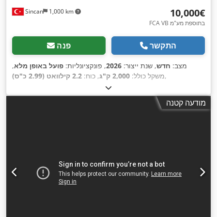
‏10,000 ‏€
Sincan
1,000 km
FCA VB בתוספת מע"מ
התקשר
פנה
מצב:
חדש
, שנת ייצור:
2026
, פונקציונליות:
פועל באופן מלא
,
,
משקל כולל:
2,000 ק"ג
, כוח:
2.2 קילוואט (2.99 כ"ס)
מודעה קטנה