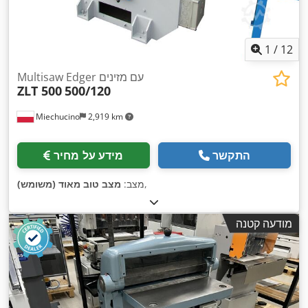
1
/
12
Multisaw Edger עם מזינים
ZLT 500
500/120
Miechucino
2,919 km
התקשר
מידע על מחיר
,
מצב:
מצב טוב מאוד (משומש)
מודעה קטנה