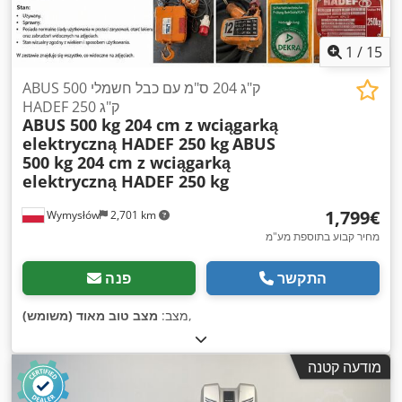
1
/
15
ABUS 500 ק"ג 204 ס"מ עם כבל חשמלי
HADEF 250 ק"ג
ABUS 500 kg 204 cm z wciągarką
elektryczną HADEF 250 kg
ABUS
500 kg 204 cm z wciągarką
elektryczną HADEF 250 kg
‏1,799 ‏€
Wymysłów
2,701 km
מחיר קבוע בתוספת מע"מ
התקשר
פנה
,
מצב:
מצב טוב מאוד (משומש)
מודעה קטנה