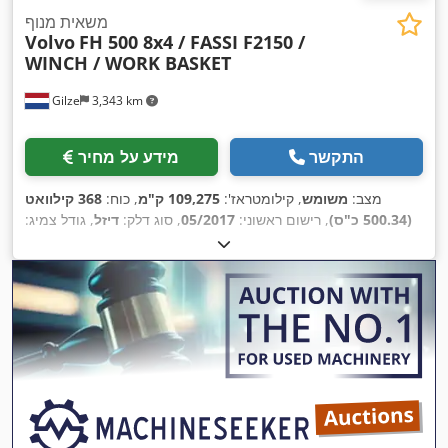
משאית מנוף
Volvo
FH 500 8x4 / FASSI F2150 /
WINCH / WORK BASKET
Gilze
3,343 km
התקשר
מידע על מחיר
מצב:
משומש
, קילומטראז':
109,275 ק"מ
, כוח:
368 קילוואט
(500.34 כ"ס)
, רישום ראשוני:
05/2017
, סוג דלק:
דיזל
, גודל צמיג:
, בסיס גלגלים:
5,600 מ"מ
, דלק:
8x4
, תצורת סרן:
385/55R22.5
דיזל
, בלמים:
בלימת מנוע
, צבע:
לבן
, תא נהג:
קבינת שינה
, סוג
תמסורת:
אוטומטי
, דרגת פליטה:
יורו 6
, מתלה:
אחר
, אורך כולל:
, ציוד:
10,380 מ"מ
, רוחב כולל:
2,550 מ"מ
, שנת ייצור:
2017
AdBlue, בקרת אחיזה, בקרת שיוט, ויסות חשמלי של חלונות,
חימום חניה, מיזוג אוויר, מנוף, מערכת בלימה למניעת נעילה
,
(ABS), נעילה מרכזית, נעילת דיפרנציאל