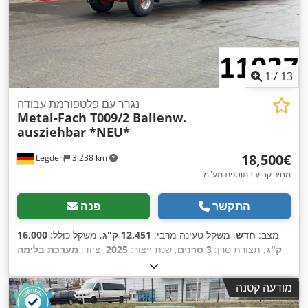
1
/
13
נגרר עם פלטפורמת עבודה
Metal-Fach T009/2 Ballenw.
ausziehbar *NEU*
‏18,500 ‏€
Legden
3,238 km
מחיר קבוע בתוספת מע"מ
התקשר
פנה
מצב:
חדש
, משקל טעינה מרבי:
12,451 ק"ג
, משקל כולל:
16,000
ק"ג
, תצורת סרן:
3 סרנים
, שנת ייצור:
2025
, ציוד:
מערכת בלימה
,
למניעת נעילה (ABS)
מודעה קטנה