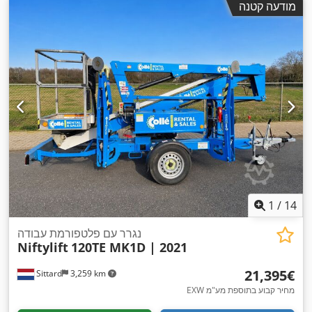
מודעה קטנה
1
/
14
נגרר עם פלטפורמת עבודה
Niftylift
120TE MK1D | 2021
‏21,395 ‏€
Sittard
3,259 km
EXW מחיר קבוע בתוספת מע"מ