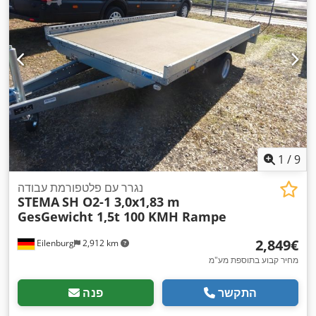
1
/
9
נגרר עם פלטפורמת עבודה
STEMA
SH O2-1 3,0x1,83 m
GesGewicht 1,5t 100 KMH Rampe
‏2,849 ‏€
Eilenburg
2,912 km
מחיר קבוע בתוספת מע"מ
התקשר
פנה