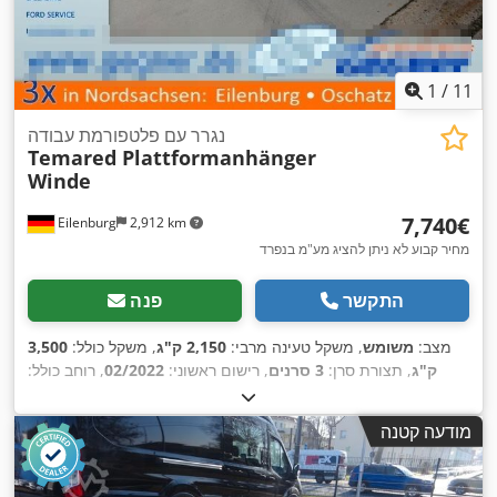
1
/
11
נגרר עם פלטפורמת עבודה
Temared Plattformanhänger
Winde
‏7,740 ‏€
Eilenburg
2,912 km
מחיר קבוע לא ניתן להציג מע"מ בנפרד
התקשר
פנה
מצב:
משומש
, משקל טעינה מרבי:
2,150 ק"ג
, משקל כולל:
3,500
ק"ג
, תצורת סרן:
3 סרנים
, רישום ראשוני:
02/2022
, רוחב כולל:
,
2,150 מ"מ
, גובה כולל:
890 מ"מ
מודעה קטנה