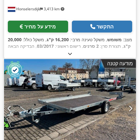
Honselersdijk
3,413 km
התקשר
מידע על מחיר
מצב:
משומש
, משקל טעינה מרבי:
16,200 ק"ג
, משקל כולל:
20,000
ק"ג
, תצורת סרן:
2 סרנים
, רישום ראשוני:
03/2017
, הבדיקה הבאה
, רוחב כולל:
2,540 מ"מ
, גובה כולל:
900 מ"מ
, שנת
03/2027
(TÜV):
,
ייצור:
2017
מודעה קטנה