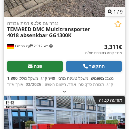
1
/
9
נגרר עם פלטפורמת עבודה
TEMARED
DMC Multitransporter
4018 absenkbar GG1300K
‏3,311 ‏€
Eilenburg
2,912 km
מחיר קבוע בתוספת מע"מ
התקשר
פנה
מצב:
משומש
, משקל טעינה מרבי:
949 ק"ג
, משקל כולל:
1,300
ק"ג
, תצורת סרן:
סרן אחד
, רישום ראשוני:
02/2026
, אורך אזור
הטעינה:
4,010 מ"מ
, רוחב שטח הטעינה:
188 מ"מ
, גובה תא
,
המטען:
110 מ"מ
, רוחב כולל:
2,450 מ"מ
, גובה כולל:
860 מ"מ
מודעה קטנה