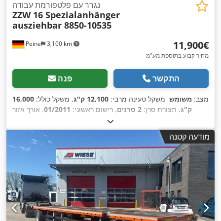
נגרר עם פלטפורמת עבודה
ZZW 16 Spezialanhänger
ausziehbar 8850-10535
‏11,900 ‏€
Peine
3,100 km
מחיר קבוע בתוספת מע"מ
התקשר
פנה
מצב:
משומש
, משקל טעינה מרבי:
12,100 ק"ג
, משקל כולל:
16,000
ק"ג
, תצורת סרן:
2 סרנים
, רישום ראשוני:
01/2011
, אורך אזור
הטעינה:
7,400 מ"מ
, רוחב שטח הטעינה:
2,500 מ"מ
, ציוד:
מערכת
,
בלימה למניעת נעילה (ABS)
מודעה קטנה