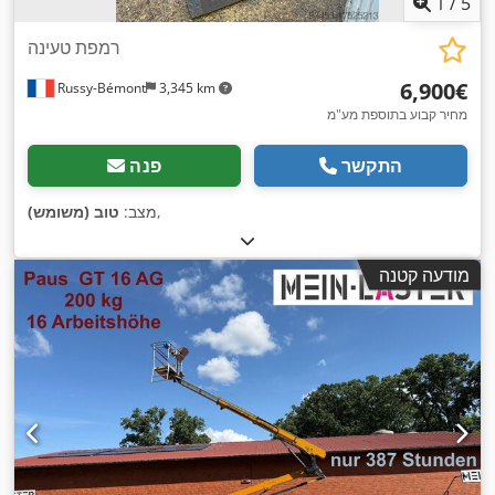
1
/
5
רמפת טעינה
‏6,900 ‏€
Russy-Bémont
3,345 km
מחיר קבוע בתוספת מע"מ
התקשר
פנה
,
מצב:
טוב (משומש)
מודעה קטנה