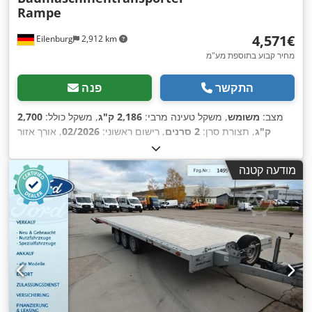
Rampe
‏4,571 ‏€
Eilenburg
2,912 km
מחיר קבוע בתוספת מע"מ
התקשר
פנה
מצב:
משומש
, משקל טעינה מרבי:
2,186 ק"ג
, משקל כולל:
2,700
ק"ג
, תצורת סרן:
2 סרנים
, רישום ראשוני:
02/2026
, אורך אזור
הטעינה:
3,005 מ"מ
, רוחב שטח הטעינה:
1,400 מ"מ
, גובה תא
,
המטען:
200 מ"מ
, רוחב כולל:
2,035 מ"מ
, גובה כולל:
2,130 מ"מ
מודעה קטנה