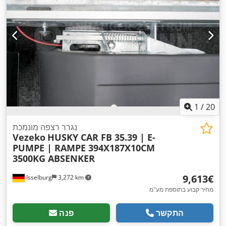
1
/
20
נגרר רצפה מונמכת
Vezeko
HUSKY CAR FB 35.39 | E-
PUMPE | RAMPE 394X187X10CM
3500KG ABSENKER
‏9,613 ‏€
Isselburg
3,272 km
מחיר קבוע בתוספת מע"מ
התקשר
פנה