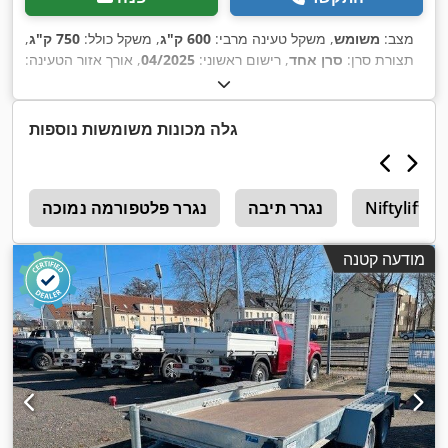
מצב:
משומש
, משקל טעינה מרבי:
600 ק"ג
, משקל כולל:
750 ק"ג
,
תצורת סרן:
סרן אחד
, רישום ראשוני:
04/2025
, אורך אזור הטעינה:
2,500 מ"מ
, רוחב שטח הטעינה:
1,260 מ"מ
, גובה תא המטען:
300
,
מ"מ
, רוחב כולל:
1,710 מ"מ
, גובה כולל:
790 מ"מ
גלה מכונות משומשות נוספות
Niftylift 1
נגרר תיבה
נגרר פלטפורמה נמוכה
מ
מודעה קטנה