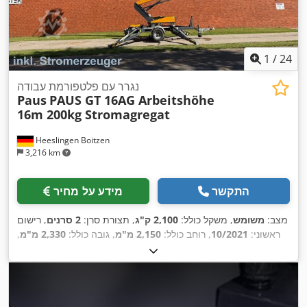
1
/
24
נגרר עם פלטפורמת עבודה
Paus
PAUS GT 16AG Arbeitshöhe
16m 200kg Stromagregat
Heeslingen Boitzen
3,216 km
התקשר
מידע על מחיר
מצב:
משומש
, משקל כולל:
2,100 ק"ג
, תצורת סרן:
2 סרנים
, רישום
ראשוני:
10/2021
, רוחב כולל:
2,150 מ"מ
, גובה כולל:
2,330 מ"מ
,
,
ציוד:
מנוף