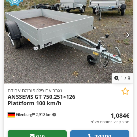
1
/
8
נגרר עם פלטפורמת עבודה
ANSSEMS
GT 750.251×126
Plattform 100 km/h
‏1,084 ‏€
Eilenburg
2,912 km
מחיר קבוע בתוספת מע"מ
התקשר
פנה