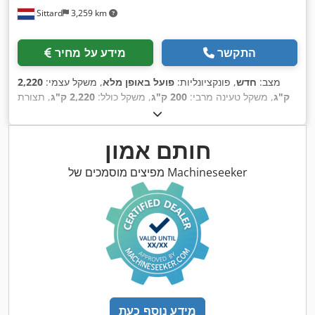
Sittard
3,259 km
התקשר
מידע על מחיר
מצב:
חדש
, פונקציונליות:
פועל באופן מלא
, משקל עצמי:
2,220
ק"ג
, משקל טעינה מרבי:
200 ק"ג
, משקל כולל:
2,220 ק"ג
, תצורת
סרן:
סרן אחד
, אורך כולל:
6,200 מ"מ
, רוחב כולל:
1,650 מ"מ
, גובה
,
1 h
כולל:
2,160 מ"מ
, צבע:
ירוק
, שנת ייצור:
2026
, שעות עבודה:
,
ציוד:
גלגל תמיכה
חותם אמון
מפיצים מוסמכים של Machineseeker
מידע נוסף כעת