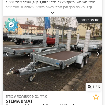
מצב:
משומש
, משקל טעינה מרבי:
1,007 ק"ג
, משקל כולל:
1,500
ק"ג
, תצורת סרן:
סרן אחד
, רישום ראשוני:
03/2026
, אורך אזור
הטעינה:
3,070 מ"מ
, רוחב שטח הטעינה:
1,870 מ"מ
, גובה תא
,
המטען:
100 מ"מ
, רוחב כולל:
1,960 מ"מ
, גובה כולל:
925 מ"מ
מודעה קטנה
1
/
6
נגרר עם פלטפורמת עבודה
STEMA
BMAT