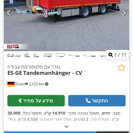
1
/
11
נגרר עם פלטפורמת עבודה
ES-GE
Tandemanhänger - CV
Essen
3,222 km
התקשר
מידע על מחיר
מצב:
חדש
, משקל טעינה מרבי:
14,910 ק"ג
, משקל כולל:
20,000
ק"ג
, תצורת סרן:
2 סרנים
, אורך אזור הטעינה:
6,550 מ"מ
, ציוד:
,
מערכת בלימה למניעת נעילה (ABS)