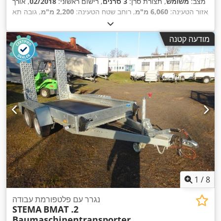
מצב:
משומש
, תצורת סרן:
3 סרנים
, רישום ראשוני:
02/2018
, אורך
אזור הטעינה:
6,060 מ"מ
, רוחב שטח הטעינה:
2,200 מ"מ
, גובה תא
,
המטען:
300 מ"מ
מודעה קטנה
1
/
8
נגרר עם פלטפורמת עבודה
STEMA
BMAT .2
Baumaschinentransporter