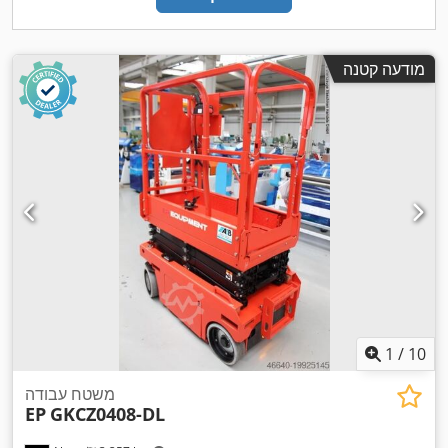
מודעה קטנה
1
/
10
משטח עבודה
EP
GKCZ0408-DL