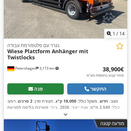
1
/
14
נגרר עם פלטפורמת עבודה
Wiese Plattform Anhänger mit
Twistlocks
‏38,900 ‏€
Petershagen
3,173 km
מחיר קבוע בתוספת מע"מ
התקשר
פנה
מצב:
חדש
, משקל כולל:
18,000 ק"ג
, תצורת סרן:
2 סרנים
, רוחב
כולל:
2,540 מ"מ
, שנת ייצור:
2026
, ציוד:
מערכת בלימה למניעת
,
נעילה (ABS)
מודעה קטנה