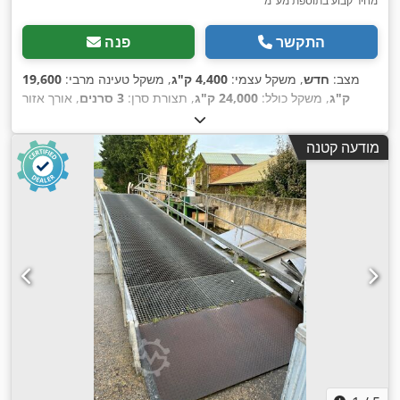
מחיר קבוע בתוספת מע"מ
התקשר
פנה
מצב:
חדש
, משקל עצמי:
4,400 ק"ג
, משקל טעינה מרבי:
19,600
ק"ג
, משקל כולל:
24,000 ק"ג
, תצורת סרן:
3 סרנים
, אורך אזור
,
235/75 R17,5
הטעינה:
8,600 מ"מ
, מתלה:
אוויר
, גודל צמיג:
בסיס גלגלים:
8,795 מ"מ
, ציוד:
מערכת בלימה למניעת נעילה
מודעה קטנה
(ABS)
,