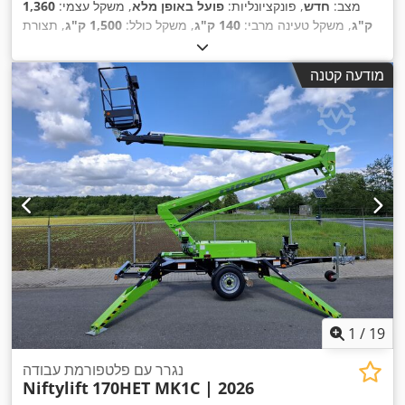
מצב:
חדש
, פונקציונליות:
פועל באופן מלא
, משקל עצמי:
1,360
ק"ג
, משקל טעינה מרבי:
140 ק"ג
, משקל כולל:
1,500 ק"ג
, תצורת
סרן:
סרן אחד
, אורך כולל:
4,500 מ"מ
, רוחב כולל:
1,500 מ"מ
, גובה
כולל:
1,900 מ"מ
, מצב הצמיגים:
100 אחוז
, צבע:
ירוק
, שנת ייצור:
מודעה קטנה
,
, ציוד:
גלגל תמיכה
1 h
2026
, שעות עבודה:
1
/
19
נגרר עם פלטפורמת עבודה
Niftylift
170HET MK1C | 2026