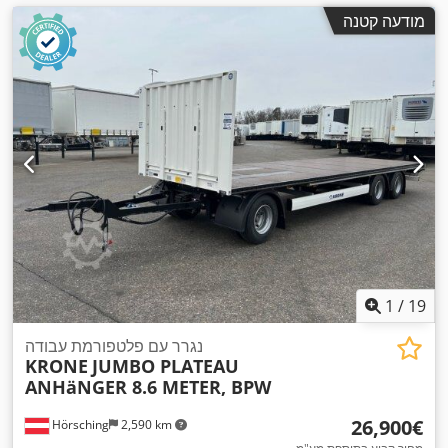
מודעה קטנה
1
/
19
נגרר עם פלטפורמת עבודה
KRONE
JUMBO PLATEAU
ANHäNGER 8.6 METER, BPW
‏26,900 ‏€
Hörsching
2,590 km