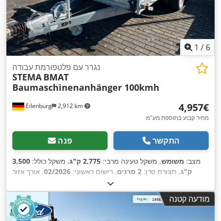
1
/
6
נגרר עם פלטפורמת עבודה
STEMA
BMAT
Baumaschinenanhänger 100kmh
‏4,957 ‏€
Eilenburg
2,912 km
מחיר קבוע בתוספת מע"מ
התקשר
פנה
מצב:
משומש
, משקל טעינה מרבי:
2,775 ק"ג
, משקל כולל:
3,500
ק"ג
, תצורת סרן:
2 סרנים
, רישום ראשוני:
02/2026
, אורך אזור
הטעינה:
3,530 מ"מ
, רוחב שטח הטעינה:
1,650 מ"מ
, רוחב כולל:
,
2,435 מ"מ
, גובה כולל:
2,130 מ"מ
מודעה קטנה