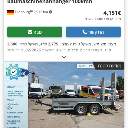
Baumaschinenanhänger 100kmh
‏4,151 ‏€
Eilenburg
2,912 km
מחיר קבוע בתוספת מע"מ
התקשר
פנה
מצב:
משומש
, משקל טעינה מרבי:
2,775 ק"ג
, משקל כולל:
3,500
ק"ג
, תצורת סרן:
2 סרנים
, רישום ראשוני:
02/2026
, אורך אזור
הטעינה:
3,530 מ"מ
, רוחב שטח הטעינה:
1,650 מ"מ
, רוחב כולל:
,
2,435 מ"מ
, גובה כולל:
2,130 מ"מ
מודעה קטנה