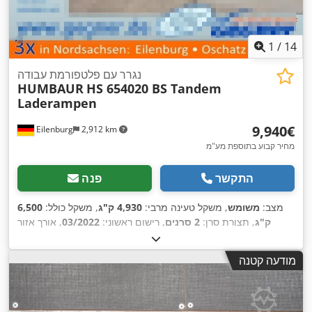
1
/
14
נגרר עם פלטפורמת עבודה
HUMBAUR
HS 654020 BS Tandem
Laderampen
‏9,940 ‏€
Eilenburg
2,912 km
מחיר קבוע בתוספת מע"מ
התקשר
פנה
מצב:
משומש
, משקל טעינה מרבי:
4,930 ק"ג
, משקל כולל:
6,500
ק"ג
, תצורת סרן:
2 סרנים
, רישום ראשוני:
03/2022
, אורך אזור
הטעינה:
4,100 מ"מ
, רוחב שטח הטעינה:
1,990 מ"מ
, רוחב כולל:
,
2,545 מ"מ
, גובה כולל:
2,850 מ"מ
מודעה קטנה