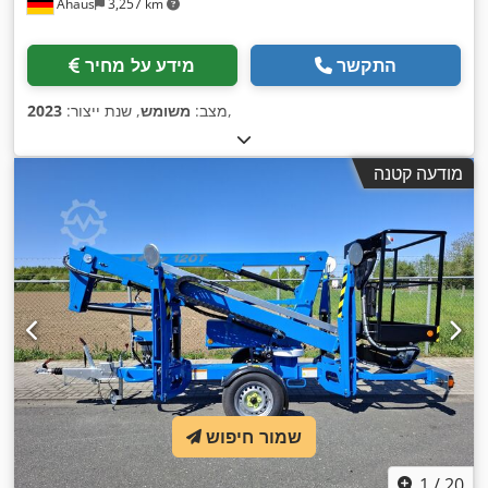
Ahaus
3,257 km
התקשר
מידע על מחיר
,
מצב:
משומש
, שנת ייצור:
2023
מודעה קטנה
שמור חיפוש
1
/
20