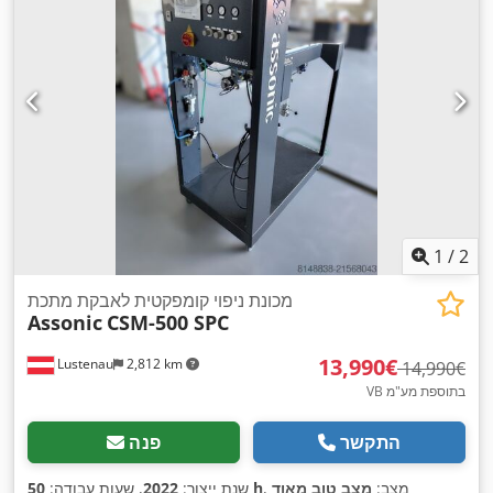
1
/
2
מכונת ניפוי קומפקטית לאבקת מתכת
Assonic
CSM-500 SPC
‏13,990 ‏€
Lustenau
2,812 km
‏14,990 ‏€
VB בתוספת מע"מ
התקשר
פנה
, מצב:
מצב טוב מאוד
50 h
שנת ייצור:
2022
, שעות עבודה: