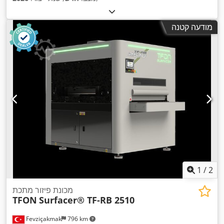
מודעה קטנה
1
/
2
מכונת פיזור מתכת
TFON
Surfacer® TF-RB 2510
Fevziçakmak
796 km