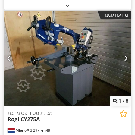
מודעה קטנה
1
/
8
מכונת מסור פס מתכת
Rogi
CY275A
Mierlo
3,297 km