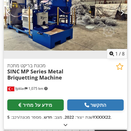
1
/
8
מכונת בריקט מתכת
SINC
MP Series Metal
Briquetting Machine
Işıklar
1,075 km
התקשר
מידע על מחיר
,
5YXXXX22
שנת ייצור:
2022
, מצב:
חדש
, מספר מכונה/רכב: