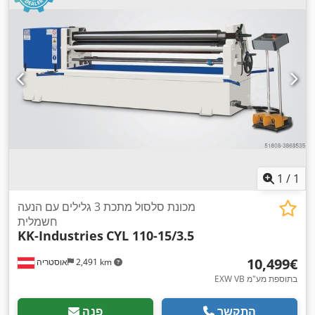
1
/
1
מכונת סלסול מתכת 3 גלילים עם הנעה
חשמלית
KK-Industries
CYL 110-15/3.5
‏10,499 ‏€
2,491 km
אוסטריה
EXW VB בתוספת מע"מ
התקשר
פנה