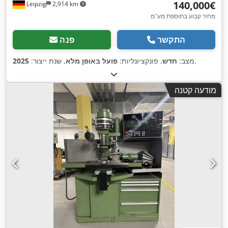
‏140,000 ‏€
Leipzig
2,914 km
מחיר קבוע בתוספת מע"מ
התקשר
פנה
,
מצב:
חדש
, פונקציונליות:
פועל באופן מלא
, שנת ייצור:
2025
מודעה קטנה