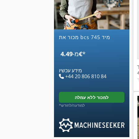
מכור את bcs 745 מיד
*
‏4.49 ‏€
מ-
ך
מידע עכשיו
+44 20 806 810 84
למכור ללא עמלה
*למודעה/לחודש