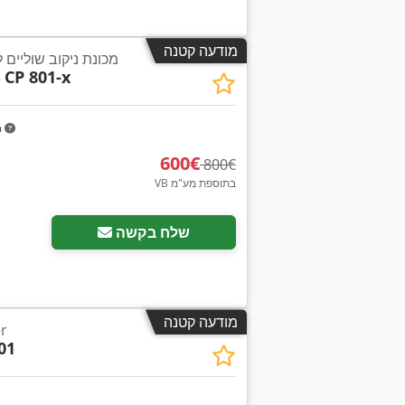
מודעה קטנה
מכונת ניקוב שוליים
S
CP 801-x
m
‏600 ‏€
‏800 ‏€
VB בתוספת מע"מ
שלח בקשה
מודעה קטנה
חו
01