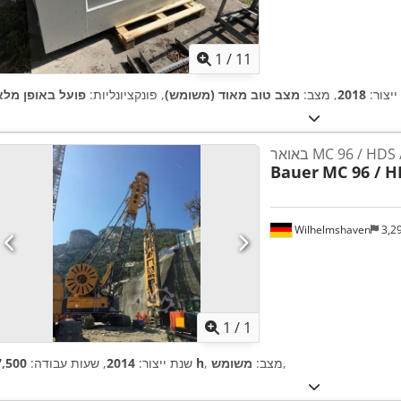
1
/
11
ייצור:
2018
, מצב:
מצב טוב מאוד (משומש)
, פונקציונליות:
פועל באופן מלא
MC 96 / HDS / BC
Bauer
MC 96 / H
Wilhelmshaven
3,2
ת נוספות
1
/
1
,
, מצב:
משומש
7,500 h
שנת ייצור:
2014
, שעות עבודה: