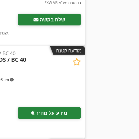
EXW VB בתוספת מע"מ
שלח בקשה
,
שנת 
מודעה קטנה
באואר  40
DS / BC 40
98 km
בקש תמונו
מידע על מחיר