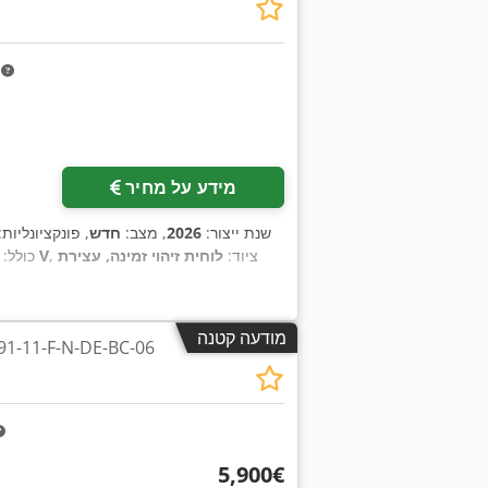
m
מידע על מחיר
שנת ייצור:
2026
, מצב:
חדש
, פונקציונליות
, ציוד:
לוחית זיהוי זמינה, עצירת
400 V
כולל:
מודעה קטנה
מצנן שולחני 1-F-N-DE-BC-06
‏5,900 ‏€