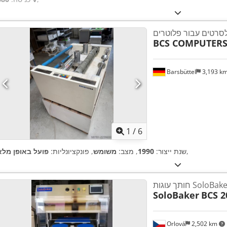
 לסרטים עבור פלוטרים
BCS COMPUTER
Barsbüttel
3,193 k
1
/
6
,
שנת ייצור:
1990
, מצב:
משומש
, פונקציונליות:
פועל באופן מלא
תך עוגות SoloBaker
SoloBaker
BCS 2
Orlová
2,502 km