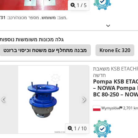
1
/
5
,
מצב:
משומש
, מספר מכונה/רכב:
731
גלה מכונות משומשות נוספות
Krone Ec 320
מבנה מתחלף עם משטח וכיסוי ברזנט
משאבת KSB ETACHROM BC 80-250 –
חדשה
Pompa KSB ETA
– NOWA
Pompa 
BC 80-250 – NO
Wymysłów
2,701 k
1
/
10