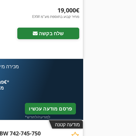
‏19,000 ‏€
EXW מחיר קבוע בתוספת מע"מ
שלח בקשה
מכירה מיי
*
פרסם עכשיו החל מ־‏4.49 ‏€
מח
פרסם מודעה עכשיו
*למודעה/לחודש
מודעה קטנה
BW 742-745-750