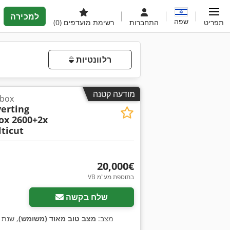
למכירה
שפה
תפריט
התחברות
רשימת מועדפים
(0)
רלוונטיות
מודעה קטנה
מדפסות
verting
ox 2600+2x
ticut
‏20,000 ‏€
VB בתוספת מע"מ
שלח בקשה
מצב:
מצב טוב מאוד (משומש)
, שנת 