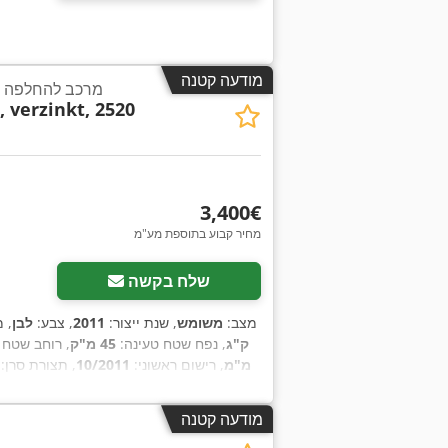
מודעה קטנה
מרכב להחלפה ע
 verzinkt, 2520
‏3,400 ‏€
מחיר קבוע בתוספת מע"מ
שלח בקשה
מצב:
משומש
, שנת ייצור:
2011
, צבע:
לבן
, 
ק"ג
, נפח שטח טעינה:
45 מ"ק
, רוחב שטח 
מ"מ
, רישום ראשוני:
10/2011
, תצורת סרן:
מודעה קטנה