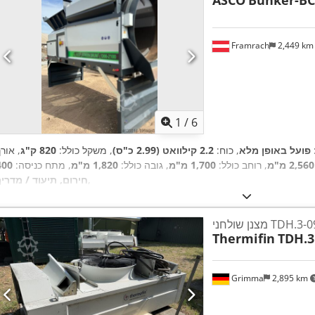
ASCO
Bunker-BC
Framrach
2,449 k
1
/
6
:
פועל באופן מלא
, כוח:
2.2 קילוואט (2.99 כ"ס)
, משקל כולל:
820 ק"ג
, אור
2,560 מ"מ
, רוחב כולל:
1,700 מ"מ
, גובה כולל:
1,820 מ"מ
, מתח כניסה:
,
חירום, תיעוד / מדריך
TDH.3-091-1
Thermifin
TDH.3
Grimma
2,895 km