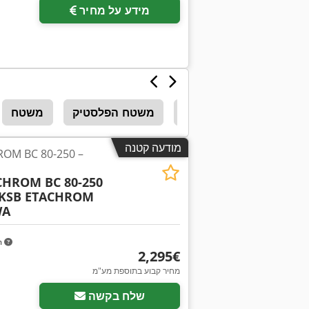
מידע על מחיר
צועה
משטח התחנה
משטח הפלסטיק
משטח
מודעה קטנה
CHROM BC 80-250
KSB ETACHROM
WA
m
‏2,295 ‏€
מחיר קבוע בתוספת מע"מ
שלח בקשה