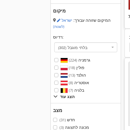
מיקום
המיקום שזוהה עבורך:
ישראל
(לשנות)
רדיוס:
חגורה במתיחה הזרוע
חגורה
רצועת קאטר
מ
בלתי מוגבל
(302)
גרמניה
(224)
פולין
(18)
הולנד
(13)
אוסטריה
(8)
בלגיה
(7)
הצג עוד
מצב
חדש
(31)
מכונה לתצוגה
(3)