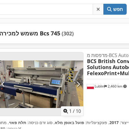
חפש
משמש למכירה Bcs 745
(302)
 מ-BCS Autobox
BCS British Con
Solutions
Autob
FelexoPrint+Mul
Lublin
2,460 km
1
/
10
ייצור:
2017
, פונקציונליות:
פועל באופן מלא
, סוג זרם כניסה:
תלת פאזי
, מתח
,
380 V
כניסה: