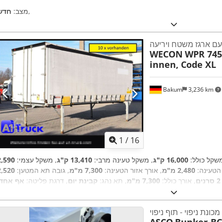
,
מצב:
חדש
ם ארגז משטח ויריעה
WECON
WPR 745,
innen, Code XL
Bakum
3,236 km
1
/
16
משקל כולל:
16,000 ק"ג
, משקל טעינה מרבי:
13,410 ק"ג
, משקל עצמי:
2,590
הטעינה:
2,480 מ"מ
, אורך אזור הטעינה:
7,300 מ"מ
, גובה תא המטען:
2,520
2 סרנים
, אורך כולל:
7,300 מ"מ
, תא נהג:
קבינת יום
, דרגת פליטה:
אף אחד
,
ציוד:
רישום משאית
מכונת ניפוי - תוף ניפוי