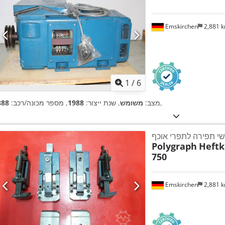
Emskirchen
2,881 
1
/
6
,
מצב:
משומש
, שנת ייצור:
1988
, מספר מכונה/רכב:
888
י תפירה לתפרי אוכף
Polygraph
Heftkö
750
Emskirchen
2,881 