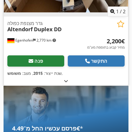
1
/
2
גדר מצנפת כפולה
Altendorf
Duplex DD
‏2,200 ‏€
Egenhofen
2,770 km
מחיר קבוע בתוספת מע"מ
התקשר
פנה
,
שנת ייצור:
2015
, מצב:
משומש
*
פרסם עכשיו החל מ־‏4.49 ‏€