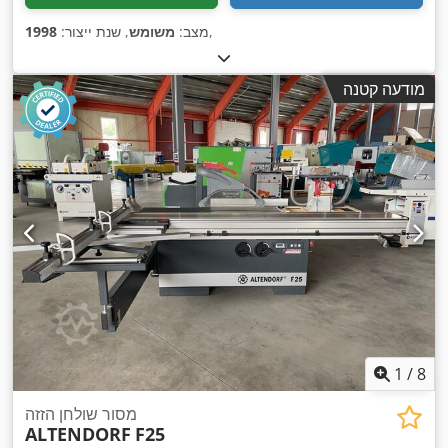
,
מצב:
משומש
, שנת ייצור:
1998
מודעה קטנה
1
/
8
מסור שולחן הזזה
ALTENDORF
F25