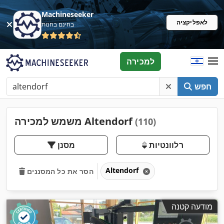
Machineseeker
לאפליקציה
בחינם בחנות
למכירה
חפש
משמש למכירה Altendorf
(110)
רלוונטיות
מסנן
Altendorf
הסר את כל המסננים
מודעה קטנה