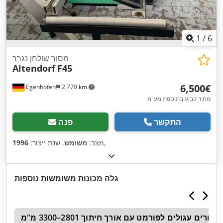
1
/
6
מסור שולחן נגרר
Altendorf
F45
‏6,500 ‏€
Egenhofen
2,770 km
מחיר קבוע בתוספת מע"מ
התקשר
פנה
,
מצב:
משומש
, שנת ייצור:
1996
גלה מכונות משומשות נוספות
מסורים עגולים לפורמט עם אורך חיתוך 2801–3300 מ"מ
ת