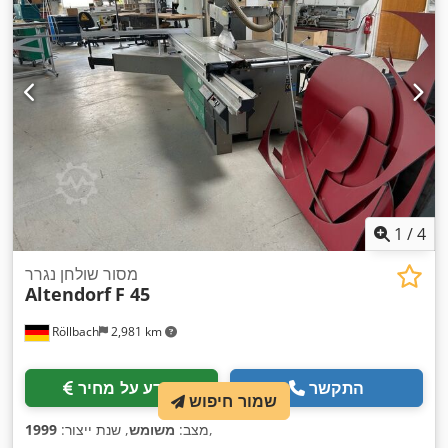
1
/
4
מסור שולחן נגרר
Altendorf
F 45
Röllbach
2,981 km
התקשר
מידע על מחיר
שמור חיפוש
,
מצב:
משומש
, שנת ייצור:
1999