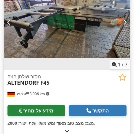
1
/
7
מסור שולחן הזזה
ALTENDORF
F45
3,006 km
גרמניה
התקשר
מידע על מחיר
,
מצב:
מצב טוב מאוד (משומש)
, שנת ייצור:
2000