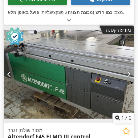
,
מצב:
כמו חדש (מכונת תצוגה)
, פונקציונליות:
פועל באופן מלא
מודעה קטנה
1
/
6
מסור שולחן נגרר
Altendorf
F45 ELMO III control