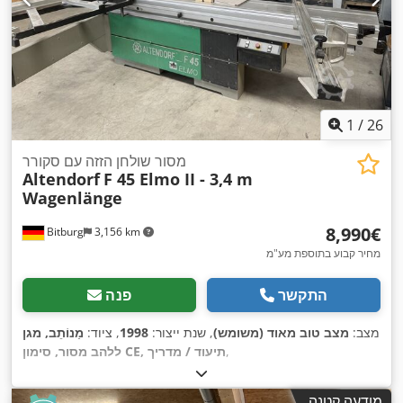
1
/
26
מסור שולחן הזזה עם סקורר
Altendorf
F 45 Elmo II - 3,4 m
Wagenlänge
‏8,990 ‏€
Bitburg
3,156 km
מחיר קבוע בתוספת מע"מ
התקשר
פנה
מצב:
מצב טוב מאוד (משומש)
, שנת ייצור:
1998
, ציוד:
מַנוֹתֵב, מגן
,
ללהב מסור, סימון CE, תיעוד / מדריך
מודעה קטנה