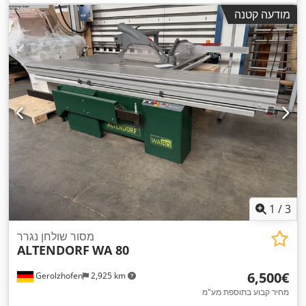
מודעה קטנה
1
/
3
מסור שולחן נגרר
ALTENDORF
WA 80
‏6,500 ‏€
Gerolzhofen
2,925 km
מחיר קבוע בתוספת מע"מ