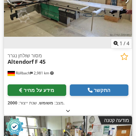
1
/
4
מסור שולחן נגרר
Altendorf
F 45
Röllbach
2,981 km
התקשר
מידע על מחיר
,
מצב:
משומש
, שנת ייצור:
2000
מודעה קטנה