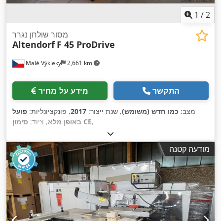
1
/
2
מסור שולחן נגרר
Altendorf
F 45 ProDrive
Malé Výkleky
2,661 km
התקשר
מידע על מחיר
מצב:
כמו חדש (משומש)
, שנת ייצור:
2017
, פונקציונליות:
פועל
,
סימון CE
באופן מלא
, ציוד:
מודעה קטנה