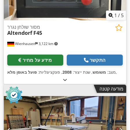
1
/
5
מסור שולחן נגרר
Altendorf
F45
Wienhausen
3,122 km
התקשר
מידע על מחיר
,
מצב:
משומש
, שנת ייצור:
2008
, פונקציונליות:
פועל באופן מלא
מודעה קטנה