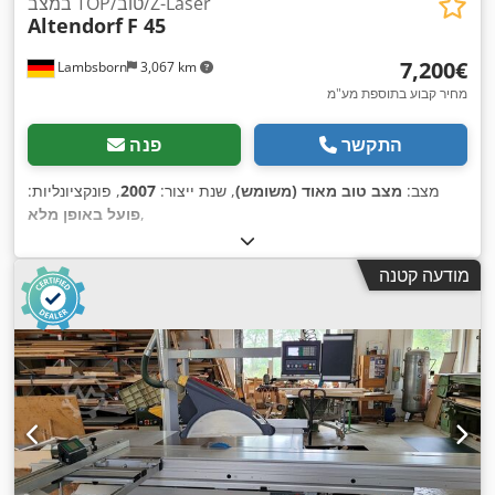
במצב TOP/טוב/Z-Laser
Altendorf
F 45
‏7,200 ‏€
Lambsborn
3,067 km
מחיר קבוע בתוספת מע"מ
התקשר
פנה
מצב:
מצב טוב מאוד (משומש)
, שנת ייצור:
2007
, פונקציונליות:
,
פועל באופן מלא
מודעה קטנה