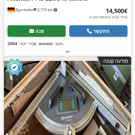
‏14,500 ‏€
Egenhofen
2,770 km
מחיר קבוע בתוספת מע"מ
התקשר
פנה
,
מצב:
משומש
, שנת ייצור:
2004
מודעה קטנה