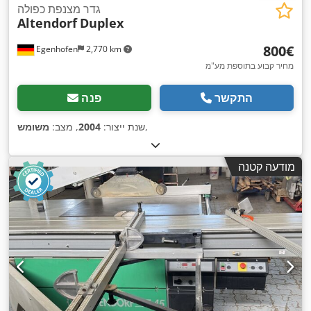
גדר מצנפת כפולה
Altendorf
Duplex
‏800 ‏€
Egenhofen
2,770 km
מחיר קבוע בתוספת מע"מ
התקשר
פנה
,
שנת ייצור:
2004
, מצב:
משומש
מודעה קטנה