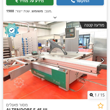
התקשר
מידע על מחיר
,
מצב:
משומש
, שנת ייצור:
1988
מודעה קטנה
1
/
15
מסור פאנלים
ALTENDORF
F 45 III