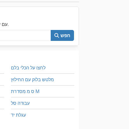
עכשיו חפש את כל Machineseeker עם יותר מ-200,000 מכונות יד שנייה.
חפש
לחצו על הכלי בלם
מלטש בלוק עם החילוץ
ס מ מסדרת M
עבודה סל
עגלת יד
שנוסח פלטפורמת עבודה טלסקופית