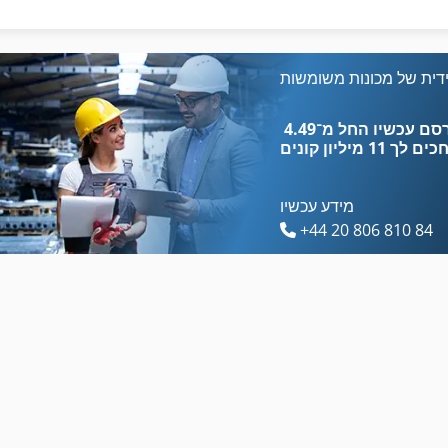
לחץ על הפינה
בעל דופן כפול
לחץ על השק
בר עגלה
דית של מכונות משומשות
לחץ על מסגרת
דוד 11 Kw
כים לך
11 מיליון קונים
מידע עכשיו
+44 20 806 810 84