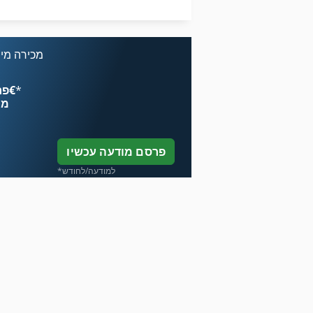
תצוגה דיגיטלית 3 צירים
מכירה מיי
*
פרסם עכשיו החל מ־‏4.49 ‏€
מח
פרסם מודעה עכשיו
*למודעה/לחודש