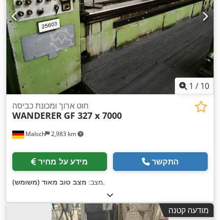
1
/
10
חוט ארוך ומכונת כביסה
WANDERER
GF 327 x 7000
Malsch
2,983 km
התקשר
מידע על מחיר
,
מצב:
מצב טוב מאוד (משומש)
מודעה קטנה