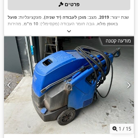
פרטים
שנת ייצור:
2019
, מצב:
מוכן לעבודה (יד שניה)
, פונקציונליות:
פועל
באופן מלא
, גובה חומר העבודה (מקסימלי):
10 מ"מ
, מהירות
,
הפעלה:
50 ממ"ש
מודעה קטנה
1
/
15