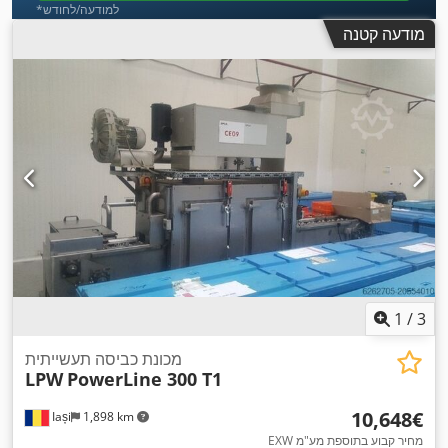
*למודעה/לחודש
מודעה קטנה
1
/
3
מכונת כביסה תעשייתית
LPW
PowerLine 300 T1
‏10,648 ‏€
Iași
1,898 km
EXW מחיר קבוע בתוספת מע"מ