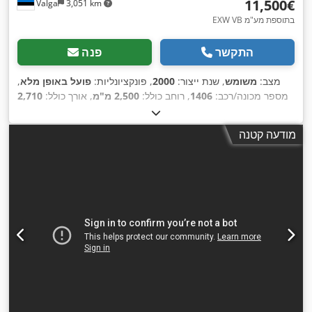
‏11,500 ‏€
Valga
3,051 km
EXW VB בתוספת מע"מ
התקשר
פנה
מצב:
משומש
, שנת ייצור:
2000
, פונקציונליות:
פועל באופן מלא
,
מספר מכונה/רכב:
1406
, רוחב כולל:
2,500 מ"מ
, אורך כולל:
2,710
מ"מ
, גובה כולל:
3,000 מ"מ
, משקל כולל:
10,000 ק"ג
, משקל
טעינה מרבי:
330 ק"ג
, נפח שטח טעינה:
3.3 מ"ק
, לחץ אוויר:
7
מודעה קטנה
,
קורה