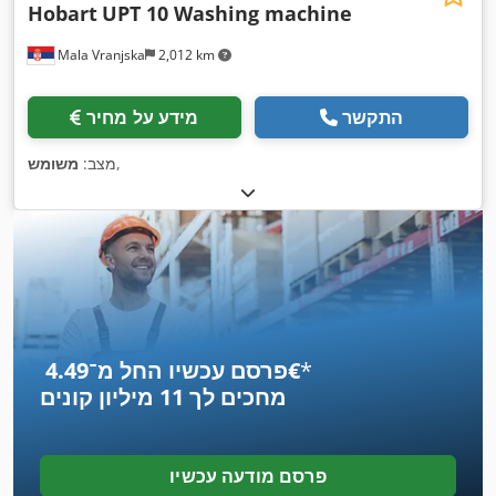
Hobart
UPT 10 Washing machine
Mala Vranjska
2,012 km
התקשר
מידע על מחיר
,
מצב:
משומש
*
פרסם עכשיו החל מ־‏4.49 ‏€
מחכים לך
11 מיליון קונים
פרסם מודעה עכשיו