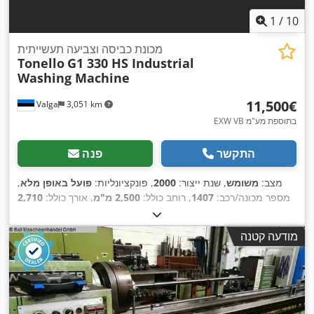
1
/
10
מכונת כביסה וצביעה תעשייתית
Tonello
G1 330 HS Industrial
Washing Machine
‏11,500 ‏€
Valga
3,051 km
EXW VB בתוספת מע"מ
התקשר
פנה
מצב:
משומש
, שנת ייצור:
2000
, פונקציונליות:
פועל באופן מלא
,
מספר מכונה/רכב:
1407
, רוחב כולל:
2,500 מ"מ
, אורך כולל:
2,710
מ"מ
, גובה כולל:
3,000 מ"מ
, משקל כולל:
10,000 ק"ג
, משקל
טעינה מרבי:
330 ק"ג
, נפח שטח טעינה:
3.3 מ"ק
, לחץ אוויר:
7
מודעה קטנה
,
קורה