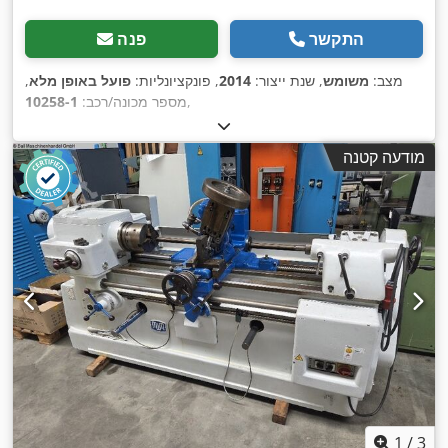
התקשר
פנה
מצב:
משומש
, שנת ייצור:
2014
, פונקציונליות:
פועל באופן מלא
,
,
מספר מכונה/רכב:
10258-1
מודעה קטנה
1
/
3