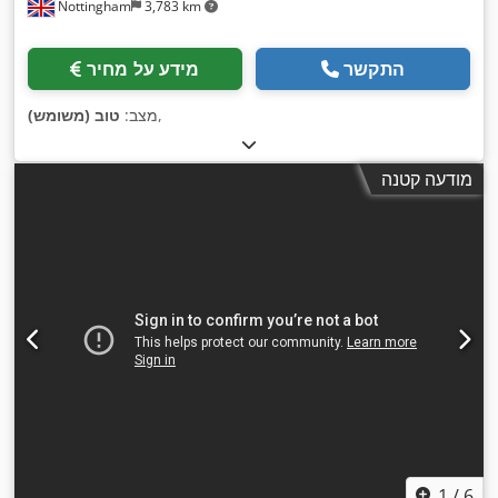
Nottingham
3,783 km
התקשר
מידע על מחיר
,
מצב:
טוב (משומש)
מודעה קטנה
1
/
6