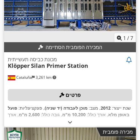
1
/
7
המכירה הפומבית הסתיימה
מכונת כביסה תעשייתית
Klöpper
Silan Primer Station
Cataluña
3,261 km
פרטים
שנת ייצור:
2012
, מצב:
מוכן לעבודה (יד שניה)
, פונקציונליות:
פועל
באופן מלא
, אורך כולל:
10,200 מ"מ
, גובה כולל:
2,600 מ"מ
, אורך
,
חומר העבודה (מקסימום):
4,000 מ"מ
מכירה פומבית