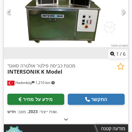
1
/
6
מכונת כביסה פילטר אולטרה סאונד
INTERSONIK
K Model
Hadımköy
1,210 km
התקשר
מידע על מחיר
,
שנת ייצור:
2023
, מצב:
חדש
מודעה קטנה