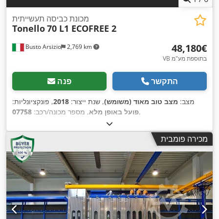
מכונת כביסה תעשייתית
Tonello
70 L1 ECOFREE 2
‏48,180 ‏€
Busto Arsizio
2,769 km
VB בתוספת מע"מ
התקשר
פנה
מצב:
מצב טוב מאוד (משומש)
, שנת ייצור:
2018
, פונקציונליות:
,
פועל באופן מלא
, מספר מכונה/רכב:
07758
מכירה פומבית