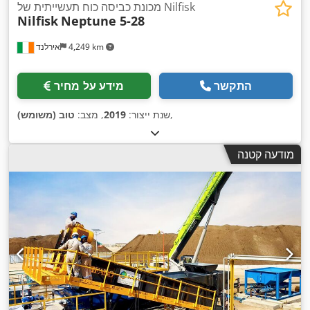
מכונת כביסה כוח תעשייתית של Nilfisk
Nilfisk
Neptune 5-28
4,249 km
אירלנד
התקשר
מידע על מחיר
,
שנת ייצור:
2019
, מצב:
טוב (משומש)
מודעה קטנה