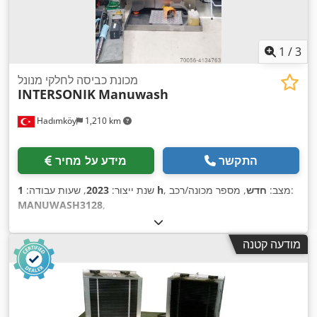
1
/
3
מכונת כביסה לחלקי מנונל
INTERSONIK
Manuwash
Hadımköy
1,210 km
התקשר
מידע על מחיר
, מספר מכונה/רכב:
, מצב:
חדש
1 h
שנת ייצור:
2023
, שעות עבודה:
MANUWASH3128
,
מודעה קטנה