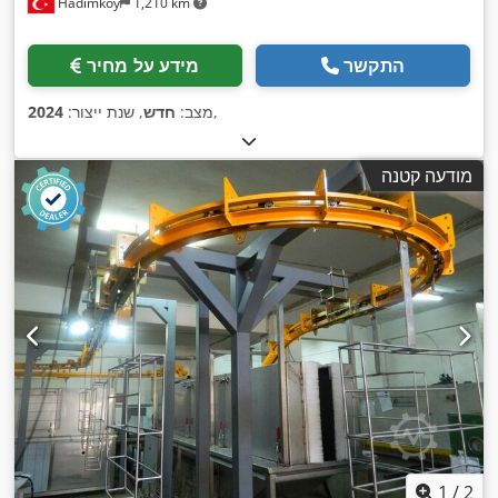
Hadımköy
1,210 km
התקשר
מידע על מחיר
,
מצב:
חדש
, שנת ייצור:
2024
מודעה קטנה
1
/
2