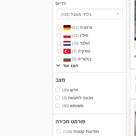
רדיוס:
בלתי מוגבל
(132)
גרמניה
(61)
פולין
(22)
הולנד
(10)
טורקיה
(7)
בולגריה
(5)
הצג עוד
מצב
ברז חשמלי
חשמלי
קו מפריד
אורז קו
Zett
חדש
(39)
מכונה לתצוגה
(3)
משומש
(90)
פורמט מכירה
מודעות קטנות
(126)