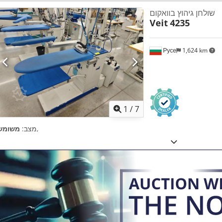
שולחן גיהוץ בוואקום
Veit
4235
Русе
1,624 km
1
/
7
,
מצב:
משומש