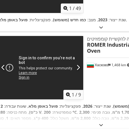
1
/
49
,
שנת ייצור:
2023
, מצב:
כמו חדש (משומש)
, פונקציונליות:
פועל באופן מלא
יָה להקשיית קומפוזיטים
ROMER
Industri
Oven
Хасково
1,468 km
1
/
9
(משומש)
, שנת ייצור:
2026
, פונקציונליות:
פועל באופן מלא
, שעות עבודה:
1, מ"מ
, גובה פנימי:
2,300
200 °C
, טמפרטורה:
380 V
כ"ס)
, מתח כניסה:
2,2 מ"מ
, גובה כולל:
2,800 מ"מ
, משקל כולל:
400 ק"ג
, מספר תאים:
1
, סו
,
סימון CE
, ציוד:
מבוקר על ידי PLC
בקרה: