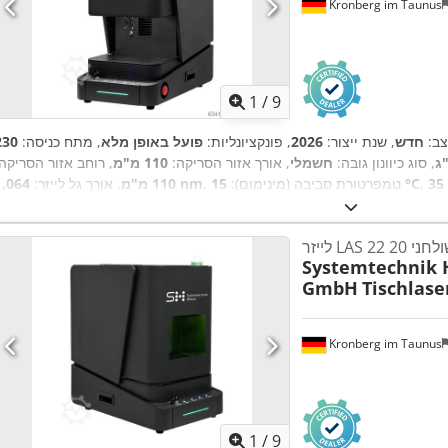
Kronberg im Taunus
1
/
9
ב:
חדש
, שנת ייצור:
2026
, פונקציונליות:
פועל באופן מלא
, מתח כניסה:
, סוג כיוונון גובה:
חשמלי
, אורך אזור הסריקה:
110 מ"מ
, רוחב אזור הסריקה:
15 °C
, טמפרטורת סביבה (מינימום):
1,064 nm
110 מ"מ
, אורך גל לייזר:
Systemtechnik 
GmbH
Tischlase
Kronberg im Taunus
1
/
9