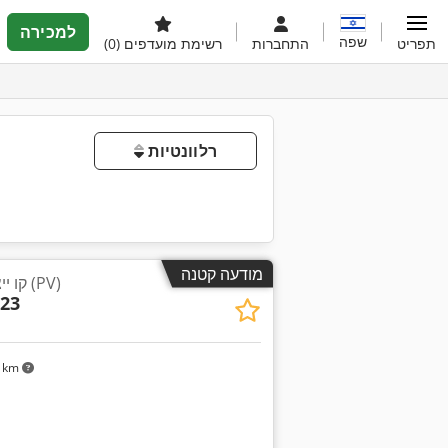
למכירה
שפה
תפריט
התחברות
רשימת מועדפים
(0)
רלוונטיות
מודעה קטנה
קו ייצור לפאנלים סולאריים (PV)
23
7 km