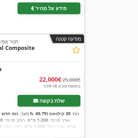
מידע על מחיר
מודעה קטנה
תנור אִפְּ
al Composite
‏22,000 ‏€
‏25,000 ‏€
EXW VB בתוספת מע"מ
שלח בקשה
, כוח:
30 קילוואט (40.79
12 h
מצב:
כמו חדש 
, אורך פנימי:
1,200 מ"מ
, רוחב פנימי:
700
מ"מ
, אורך כולל:
1,500 מ"מ
, רוחב כולל:
00