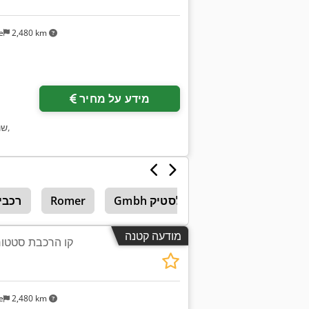
e
2,480 km
מידע על מחיר
,
שנ
Gmbh פלסטיק Prokuwa
Romer
רכבי
מודעה קטנה
קו הרכבת סטטור לר
e
2,480 km