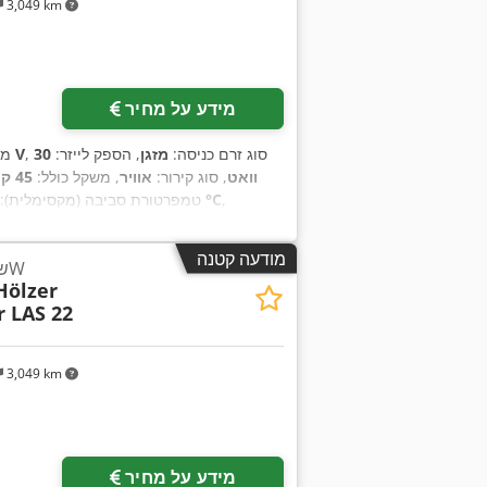
3,049 km
מידע על מחיר
, סוג זרם כניסה:
מזגן
, הספק לייזר:
30
230 V
מצ
וואט
, סוג קירור:
אוויר
, משקל כולל:
45 ק"ג
,
35 °C
, טמפרטורת סביבה (מקסימלית):
מודעה קטנה
לייזר LAS 22 שולחני 20W
Hölzer
r LAS 22
3,049 km
מידע על מחיר