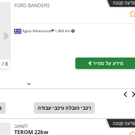
ודעה קטנה
FORD BANDERS
Agios Athanasios
1,466 km
מידע על מחיר
1
/
8
רכבי הובלה ורכבי עבודה
מ
ודעה קטנה
לִשְׁאוֹב
TEROM
22kw