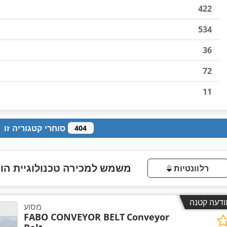
422
534
36
72
11
סוחרי קטגוריה זו
404
משמש למכירה טכנולוגיית הוב
רלוונטיות
ודעה קטנה
מסוע
FABO CONVEYOR BELT
Conveyor