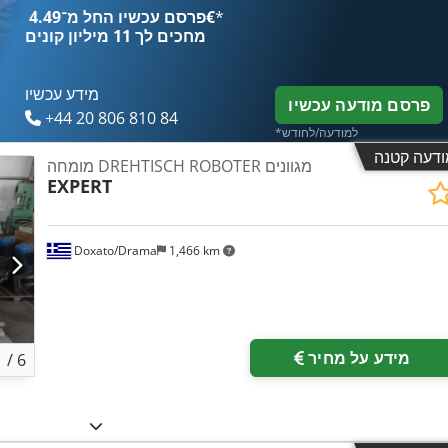
*
פרסם עכשיו החל מ־‏4.49 ‏€
מחכים לך
11 מיליון קונים
מידע עכשיו
פרסם מודעה עכשיו
+44 20 806 810 84
*למודעה/לחודש
ודעה קטנה
מומחה DREHTISCH ROBOTER מגוונים
EXPERT
Doxato/Drama
1,466 km
מידע על מחיר
1
/
6