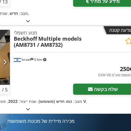
מידע על מחיר
/
13
,
מצב:
חדש
, שנת 
ודעה קטנה
מנוע חשמלי
Beckhoff
Multiple models
(AM8731 / AM8732)
Israel
0 km
 ‏€
EXW  בתוספת מע"מ
שלח בקשה
1
/
5
,
48 V
מצב:
כמו חדש (משומש)
, שנת ייצור:
2022
, פונ
מכירה מיידית של מכונות משומשות