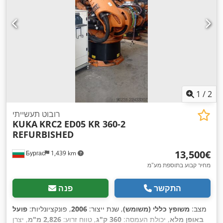
1
/
2
רובוט תעשייתי
KUKA
KRC2 ED05 KR 360-2
REFURBISHED
‏13,500 ‏€
Бургас
1,439 km
מחיר קבוע בתוספת מע"מ
התקשר
פנה
מצב:
משופץ כללי (משומש)
, שנת ייצור:
2006
, פונקציונליות:
פועל
באופן מלא
, יכולת העמסה:
360 ק"ג
, טווח זרוע:
2,826 מ"מ
, יצרן