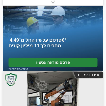
,
טווח זרוע:
1,850 מ"מ
*
פרסם עכשיו החל מ־‏4.49 ‏€
מחכים לך
11 מיליון קונים
פרסם מודעה עכשיו
*למודעה/לחודש
מכירה פומבית