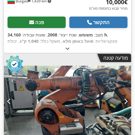
‏10,000 ‏€
Burgas
1,439 km
מחיר קבוע בתוספת מע"מ
התקשר
פנה
,
34,160 h
מצב:
משומש
, שנת ייצור:
2008
, שעות עבודה:
פונקציונליות:
פועל באופן מלא
, משקל כולל:
1,040 ק"ג
, יכולת
,
IRC5
, דגם בקר:
העמסה:
60 ק"ג
מודעה קטנה