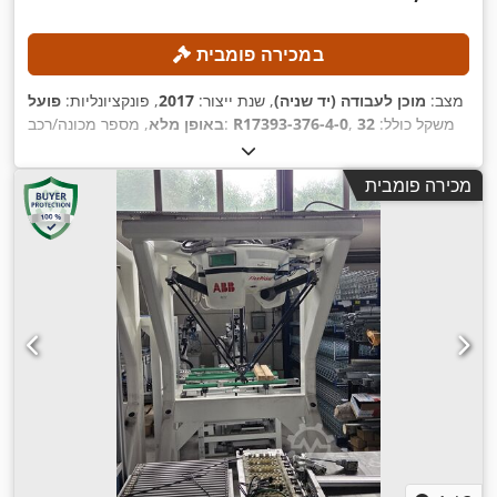
במכירה פומבית
מצב:
מוכן לעבודה (יד שניה)
, שנת ייצור:
2017
, פונקציונליות:
פועל
, משקל כולל:
32
R17393-376-4-0
, מספר מכונה/רכב:
באופן מלא
, יצרן
Yaskawa YRC1000
, דגם בקר:
ק"ג
, יכולת העמסה:
8 ק"ג
,
, מספר צירים:
6
Yaskawa
teach pendant:
מכירה פומבית