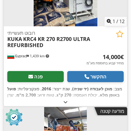
1
/
12
רובוט תעשייתי
KUKA
KRC4 KR 270 R2700 ULTRA
REFURBISHED
‏14,000 ‏€
Бургас
1,439 km
מחיר קבוע בתוספת מע"מ
התקשר
פנה
מצב:
מוכן לעבודה (יד שניה)
, שנת ייצור:
2016
, פונקציונליות:
פועל
באופן מלא
, יכולת העמסה:
270 ק"ג
, טווח זרוע:
2,700 מ"מ
, יצרן
,
KRC4
, דגם בקר:
KUKA
בקרים:
מודעה קטנה