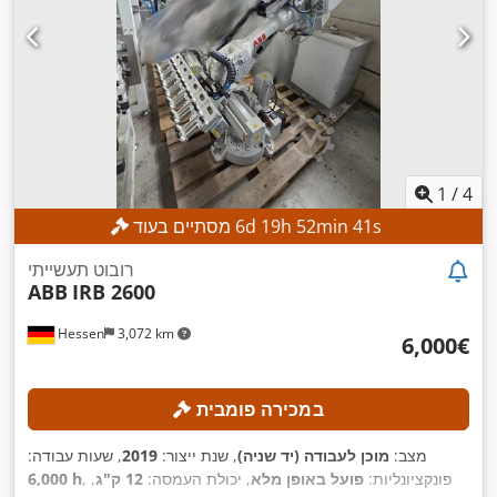
1
/
4
s
39
min
52
h
19
d
6
מסתיים בעוד
רובוט תעשייתי
ABB
IRB 2600
Hessen
3,072 km
‏6,000 ‏€
במכירה פומבית
מצב:
מוכן לעבודה (יד שניה)
, שנת ייצור:
2019
, שעות עבודה:
, פונקציונליות:
פועל באופן מלא
, יכולת העמסה:
12 ק"ג
,
6,000 h