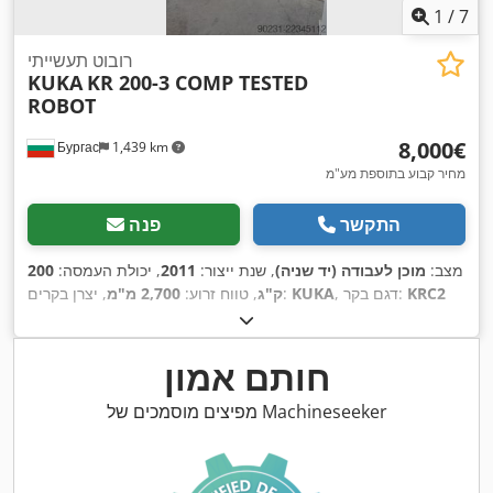
1
/
7
רובוט תעשייתי
KUKA
KR 200-3 COMP TESTED
ROBOT
‏8,000 ‏€
Бургас
1,439 km
מחיר קבוע בתוספת מע"מ
התקשר
פנה
מצב:
מוכן לעבודה (יד שניה)
, שנת ייצור:
2011
, יכולת העמסה:
200
KRC2
, דגם בקר:
KUKA
, יצרן בקרים:
ק"ג
, טווח זרוע:
2,700 מ"מ
ED05
,
חותם אמון
מפיצים מוסמכים של Machineseeker