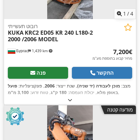
1
/
4
רובוט תעשייתי
KUKA
KRC2 ED05 KR 240 L180-2
2000 /2006 MODEL
‏7,200 ‏€
Бургас
1,439 km
מחיר קבוע בתוספת מע"מ
התקשר
פנה
מצב:
מוכן לעבודה (יד שניה)
, שנת ייצור:
2006
, פונקציונליות:
פועל
,
באופן מלא
, יכולת העמסה:
180 ק"ג
, טווח זרוע:
3,100 מ"מ
מודעה קטנה