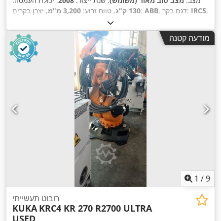
מצב:
מצב טוב מאוד (משומש)
, שנת ייצור:
2008
, יכולת העמסה:
,
IRC5
, דגם בקר:
ABB
, יצרן בקרים:
130 ק"ג
, טווח זרוע:
3,200 מ"מ
מודעה קטנה
1
/
9
רובוט תעשייתי
KUKA
KRC4 KR 270 R2700 ULTRA
USED