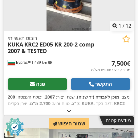
1
/
12
רובוט תעשייתי
KUKA
KRC2 ED05 KR 200-2 comp
2007 & TESTED
‏7,500 ‏€
Бургас
1,439 km
מחיר קבוע בתוספת מע"מ
התקשר
פנה
מצב:
מוכן לעבודה (יד שניה)
, שנת ייצור:
2007
, יכולת העמסה:
200
KRC2
, דגם בקר:
KUKA
, יצרן בקרים:
ק"ג
, טווח זרוע:
2,700 מ"מ
ED05
,
מודעה קטנה
שמור חיפוש