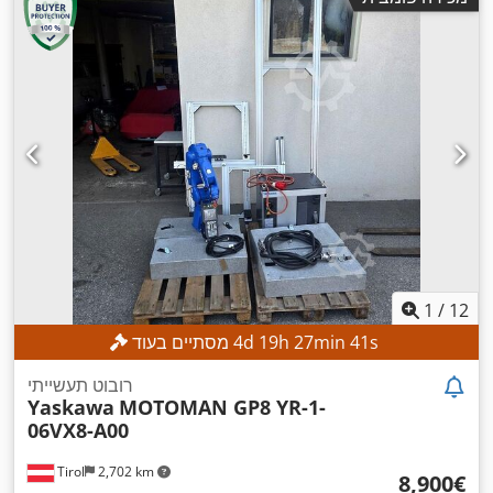
1
/
12
s
39
min
27
h
19
d
4
מסתיים בעוד
רובוט תעשייתי
Yaskawa
MOTOMAN GP8 YR-1-
06VX8-A00
Tirol
2,702 km
‏8,900 ‏€