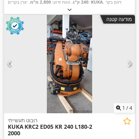
, דגם בקר:
KUKA
, יצרן בקרים:
240 ק"ג
, טווח זרוע:
2,800 מ"מ
KRC2 ed05
,
מודעה קטנה
1
/
4
רובוט תעשייתי
KUKA
KRC2 ED05 KR 240 L180-2
2000