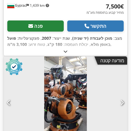
‏7,500 ‏€
Бургас
1,439 km
מחיר קבוע בתוספת מע"מ
התקשר
פנה
מצב:
מוכן לעבודה (יד שניה)
, שנת ייצור:
2007
, פונקציונליות:
פועל
,
באופן מלא
, יכולת העמסה:
180 ק"ג
, טווח זרוע:
3,100 מ"מ
מודעה קטנה