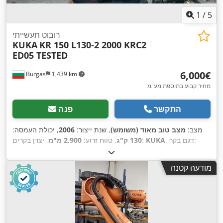
1
/
5
רובוט תעשייתי
KUKA
KR 150 L130-2 2000 KRC2
ED05 TESTED
‏6,000 ‏€
Burgas
1,439 km
מחיר קבוע בתוספת מע"מ
התקשר
פנה
מצב:
מצב טוב מאוד (משומש)
, שנת ייצור:
2006
, יכולת העמסה:
, דגם בקר:
KUKA
, יצרן בקרים:
130 ק"ג
, טווח זרוע:
2,900 מ"מ
KRC2
,
מודעה קטנה