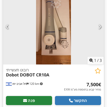
1
/
3
רובוט תעשייתי
Dobot
DOBOT CR10A
‏7,500 ‏€
120 km
תל אביב-יפו
EXW מחיר קבוע בתוספת מע"מ
התקשר
פנה