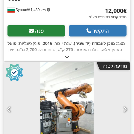
‏12,000 ‏€
Бургас
1,439 km
מחיר קבוע בתוספת מע"מ
התקשר
פנה
מצב:
מוכן לעבודה (יד שניה)
, שנת ייצור:
2016
, פונקציונליות:
פועל
באופן מלא
, יכולת העמסה:
270 ק"ג
, טווח זרוע:
2,700 מ"מ
, יצרן
,
KRC4
, דגם בקר:
KUKA
בקרים:
מודעה קטנה