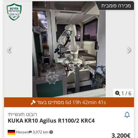
,
מספר צירים:
6
מכירה פומבית
1
/
6
s
39
min
42
h
19
d
6
מסתיים בעוד
רובוט תעשייתי
KUKA
KR10 Agilus R1100/2 KRC4
Hessen
3,072 km
‏3,200 ‏€