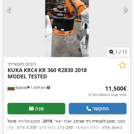
1
/
11
רובוט תעשייתי
KUKA
KRC4 KR 360 R2830 2018
MODEL TESTED
‏11,500 ‏€
Бургас
1,439 km
מחיר קבוע בתוספת מע"מ
התקשר
פנה
מצב:
מוכן לעבודה (יד שניה)
, שנת ייצור:
2018
, פונקציונליות:
פועל
באופן מלא
, יכולת העמסה:
240 ק"ג
, טווח זרוע:
3,330 מ"מ
, יצרן
,
KCP4
, דגם שלט לימוד:
KRC4
, דגם בקר:
KUKA
בקרים: