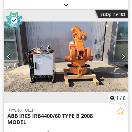
,
KRC2 ED05
, דגם בקר:
KUKA
בקרים:
מודעה קטנה
1
/
8
רובוט תעשייתי
ABB
IRC5 IRB4400/60 TYPE B 2008
MODEL