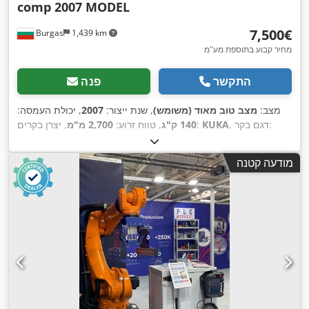
comp 2007 MODEL
‏7,500 ‏€
Burgas
1,439 km
מחיר קבוע בתוספת מע"מ
התקשר
פנה
מצב:
מצב טוב מאוד (משומש)
, שנת ייצור:
2007
, יכולת העמסה:
, דגם בקר:
KUKA
, יצרן בקרים:
140 ק"ג
, טווח זרוע:
2,700 מ"מ
KRC2 ED05
,
מודעה קטנה