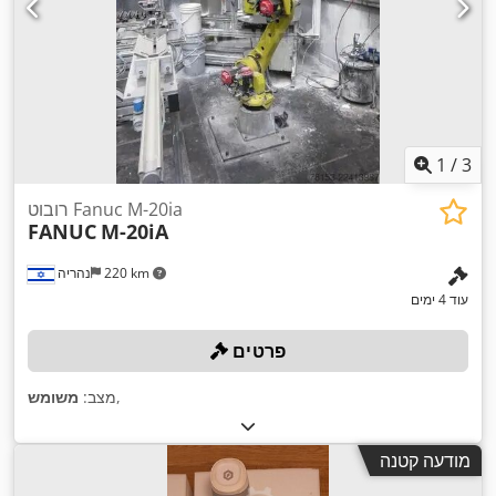
1
/
3
רובוט Fanuc M-20ia
FANUC
M-20iA
220 km
נהריה
עוד 4 ימים
פרטים
,
מצב:
משומש
מודעה קטנה