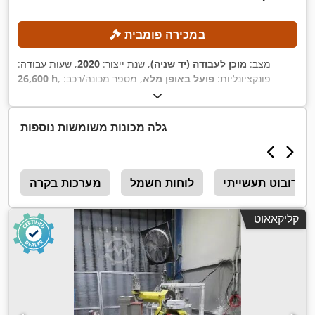
במכירה פומבית
מצב:
מוכן לעבודה (יד שניה)
, שנת ייצור:
2020
, שעות עבודה:
, פונקציונליות:
פועל באופן מלא
, מספר מכונה/רכב:
26,600 h
1026106
, משקל כולל:
57 ק"ג
, יכולת העמסה:
10 ק"ג
, טווח זרוע:
,
, דיוק חזרה:
0.02 מ"מ
KR C4 compact
, דגם בקר:
1,101 מ"מ
גלה מכונות משומשות נוספות
רובוט תעשייתי
לוחות חשמל
מערכות בקרה
ר
קליקאאוט