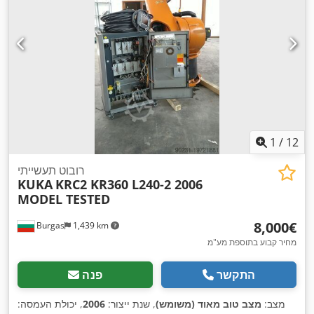
1
/
12
רובוט תעשייתי
KUKA
KRC2 KR360 L240-2 2006
MODEL TESTED
‏8,000 ‏€
Burgas
1,439 km
מחיר קבוע בתוספת מע"מ
התקשר
פנה
מצב:
מצב טוב מאוד (משומש)
, שנת ייצור:
2006
, יכולת העמסה: