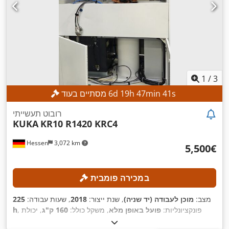
1
/
3
s
39
min
47
h
19
d
6
מסתיים בעוד
רובוט תעשייתי
KUKA
KR10 R1420 KRC4
Hessen
3,072 km
‏5,500 ‏€
במכירה פומבית
מצב:
מוכן לעבודה (יד שניה)
, שנת ייצור:
2018
, שעות עבודה:
225
, פונקציונליות:
פועל באופן מלא
, משקל כולל:
160 ק"ג
, יכולת
h
העמסה:
10 ק"ג
, טווח זרוע:
1,420 מ"מ
, דיוק חזרה:
0.04 מ"מ
,