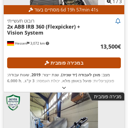
1
/
3
s
39
min
57
h
19
d
6
מסתיים בעוד
רובוט תעשייתי
2x ABB
IRB 360 (Flexpicker) +
Vision System
Hessen
3,072 km
‏13,500 ‏€
במכירה פומבית
מצב:
מוכן לעבודה (יד שניה)
, שנת ייצור:
2019
, שעות עבודה:
, פונקציונליות:
פועל באופן מלא
, יכולת העמסה:
3 ק"ג
,
6,000 h
,
טווח זרוע:
1,130 מ"מ
מכירה פומבית