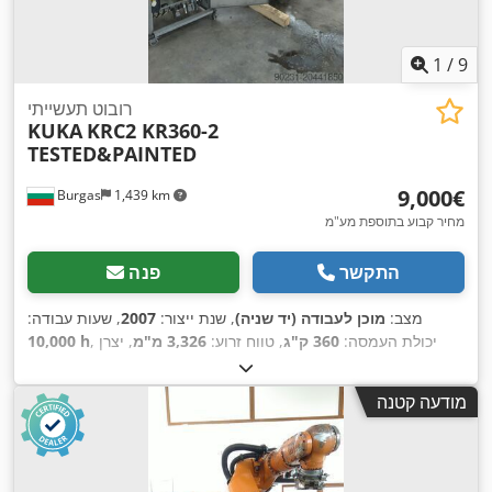
1
/
9
רובוט תעשייתי
KUKA
KRC2 KR360-2
TESTED&PAINTED
‏9,000 ‏€
Burgas
1,439 km
מחיר קבוע בתוספת מע"מ
התקשר
פנה
מצב:
מוכן לעבודה (יד שניה)
, שנת ייצור:
2007
, שעות עבודה:
, יכולת העמסה:
360 ק"ג
, טווח זרוע:
3,326 מ"מ
, יצרן
10,000 h
,
KCP2
, דגם שלט לימוד:
KRC2
, דגם בקר:
KUKA
בקרים:
מודעה קטנה