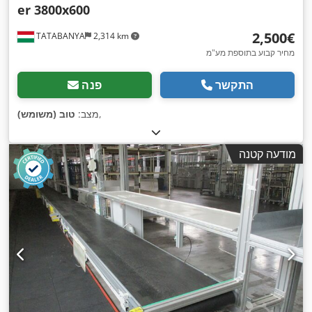
er 3800x600
‏2,500 ‏€
TATABANYA
2,314 km
מחיר קבוע בתוספת מע"מ
התקשר
פנה
,
מצב:
טוב (משומש)
מודעה קטנה