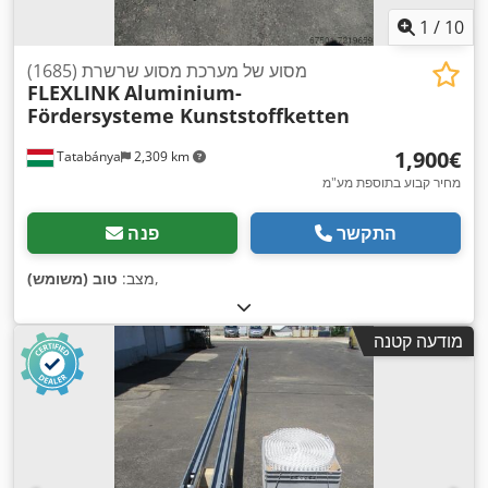
1
/
10
מסוע של מערכת מסוע שרשרת (1685)
FLEXLINK
Aluminium-
Fördersysteme Kunststoffketten
‏1,900 ‏€
Tatabánya
2,309 km
מחיר קבוע בתוספת מע"מ
התקשר
פנה
,
מצב:
טוב (משומש)
מודעה קטנה