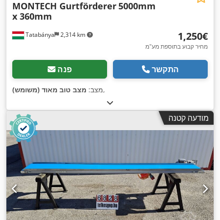
MONTECH Gurtförderer
5000mm
x 360mm
‏1,250 ‏€
Tatabánya
2,314 km
מחיר קבוע בתוספת מע"מ
התקשר
פנה
,
מצב:
מצב טוב מאוד (משומש)
מודעה קטנה