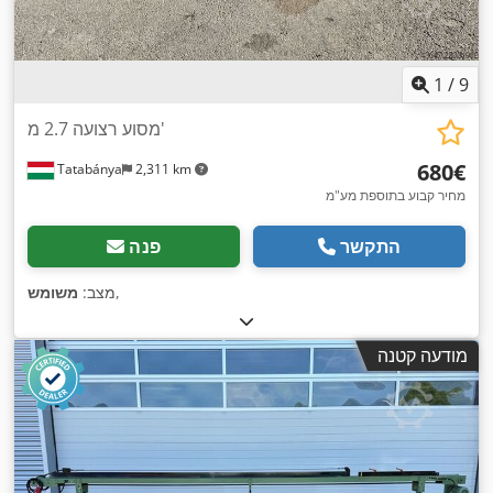
1
/
9
מסוע רצועה 2.7 מ'
‏680 ‏€
Tatabánya
2,311 km
מחיר קבוע בתוספת מע"מ
התקשר
פנה
,
מצב:
משומש
מודעה קטנה