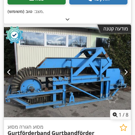
,
מצב:
טוב (משומש)
מודעה קטנה
1
/
8
מסוע חגורה מסוע
Gurtförderband
Gurtbandförder