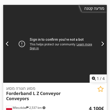
מודעה קטנה
1
/
4
מסוע חגורה מסוע
Forderband L Z
Conveyor
Conveyors
‏4,100 ‏€
Mleczków
2,537 km