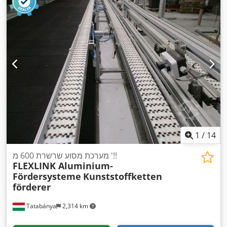
1
/
14
מערכת מסוע שרשרת 600 מ '!!
FLEXLINK Aluminium-
Fördersysteme
Kunststoffketten
förderer
Tatabánya
2,314 km