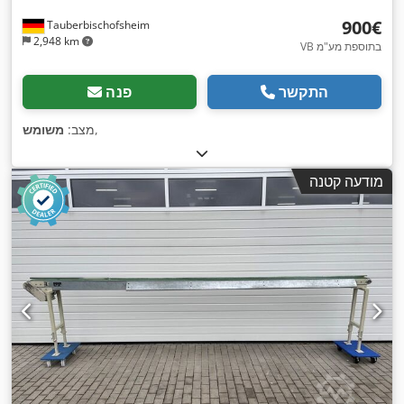
‏900 ‏€
Tauberbischofsheim
2,948 km
VB בתוספת מע"מ
התקשר
פנה
,
מצב:
משומש
מודעה קטנה