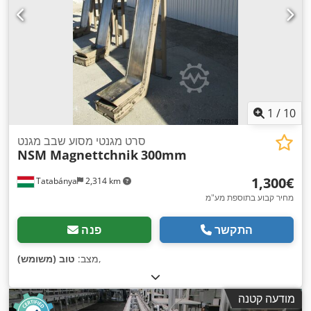
1
/
10
סרט מגנטי מסוע שבב מגנט
NSM Magnettchnik
300mm
‏1,300 ‏€
Tatabánya
2,314 km
מחיר קבוע בתוספת מע"מ
התקשר
פנה
,
מצב:
טוב (משומש)
מודעה קטנה