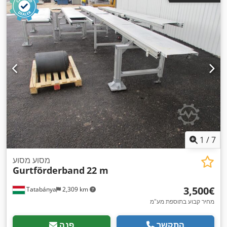
1
/
7
מסוע מסוע
Gurtförderband
22 m
‏3,500 ‏€
Tatabánya
2,309 km
מחיר קבוע בתוספת מע"מ
התקשר
פנה