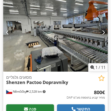
1
/
11
מסועים גלגליים
Shenzen Pactoo
Dopravníky
‏800 ‏€
Němčičky
2,528 km
DAP מחיר קבוע בתוספת מע"מ
התקשר
פנה