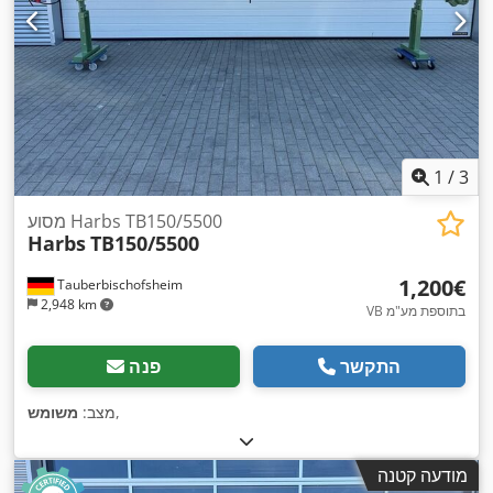
1
/
3
מסוע Harbs TB150/5500
Harbs
TB150/5500
‏1,200 ‏€
Tauberbischofsheim
2,948 km
VB בתוספת מע"מ
התקשר
פנה
,
מצב:
משומש
מודעה קטנה