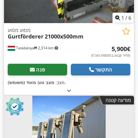
1
/
6
מסוע מסוע
Gurtförderer
21000x500mm
‏5,900 ‏€
Tatabánya
2,314 km
מחיר קבוע בתוספת מע"מ
התקשר
פנה
,
מצב:
מצב טוב מאוד (משומש)
מודעה קטנה