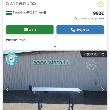
מסוע רצועה 2.1 מ'
‏990 ‏€
Tatabánya
2,311 km
מחיר קבוע בתוספת מע"מ
התקשר
פנה
,
מצב:
משומש
מודעה קטנה