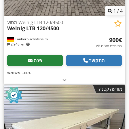
1
/
4
מסוע Weinig LTB 120/4500
Weinig
LTB 120/4500
‏900 ‏€
Tauberbischofsheim
2,948 km
VB בתוספת מע"מ
התקשר
פנה
,
מצב:
משומש
מודעה קטנה