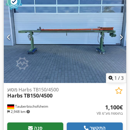
1
/
3
מסוע Harbs TB150/4500
Harbs
TB150/4500
‏1,100 ‏€
Tauberbischofsheim
2,948 km
VB בתוספת מע"מ
התקשר
פנה