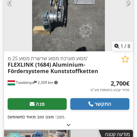
1
/
8
מסוע מערכת מסוע שרשרת מסוע 25 מ'
FLEXLINK (1684)
Aluminium-
Fördersysteme Kunststoffketten
‏2,700 ‏€
Tatabánya
2,309 km
מחיר קבוע בתוספת מע"מ
התקשר
פנה
,
מצב:
מצב טוב מאוד (משומש)
מודעה קטנה