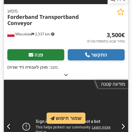
מסוע
Forderband Transportband
Conveyor
‏3,500 ‏€
Mleczków
2,537 km
מחיר קבוע בתוספת מע"מ
התקשר
פנה
,
מצב:
מוכן לעבודה (יד שניה)
מודעה קטנה
שמור חיפוש