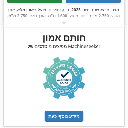
מצב:
חדש
, שנת ייצור:
2025
, פונקציונליות:
פועל באופן מלא
, אורך
מסוע:
2,750 מ"מ
, רוחב מסוע:
1,600 מ"מ
, אורך כולל:
2,750 מ"מ
,
רוחב כולל:
1,600 מ"מ
, גובה כולל:
880 מ"מ
, משקל כולל:
350 ק"ג
,
כוח:
1.5 קילוואט (2.04 כ"ס)
, סוג זרם כניסה:
תלת פאזי
, מתח
Zhejiang
, יצרן מנועים:
, תדירות כניסה:
50 הרץ
220 V
כניסה:
חותם אמון
xingxing motor co. ltd.
,
מפיצים מוסמכים של Machineseeker
מידע נוסף כעת