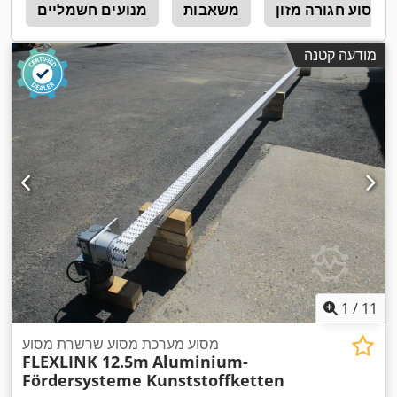
מסוע חגורה מזון
משאבות
מנועים חשמליים
מ
מודעה קטנה
1
/
11
מסוע מערכת מסוע שרשרת מסוע
FLEXLINK 12.5m
Aluminium-
Fördersysteme Kunststoffketten