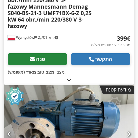
obr./min 220/380 V 3-
fazowy
Mannesmann Demag
S040-B5-21-3 UMF71BX-6-Z 0,25
kW 64 obr./min 220/380 V 3-
fazowy
‏399 ‏€
Wymysłów
2,701 km
מחיר קבוע בתוספת מע"מ
התקשר
פנה
,
מצב:
מצב טוב מאוד (משומש)
מודעה קטנה