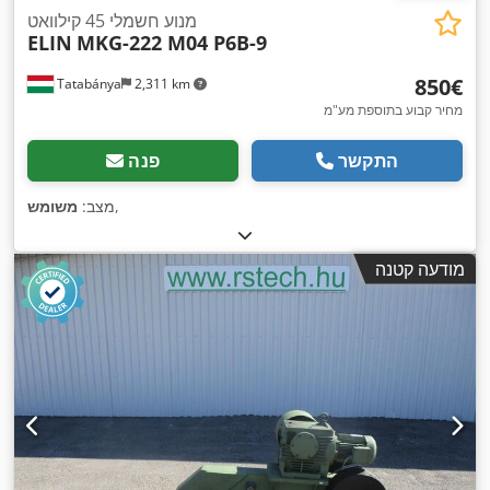
מנוע חשמלי 45 קילוואט
ELIN
MKG-222 M04 P6B-9
‏850 ‏€
Tatabánya
2,311 km
מחיר קבוע בתוספת מע"מ
התקשר
פנה
,
מצב:
משומש
מודעה קטנה