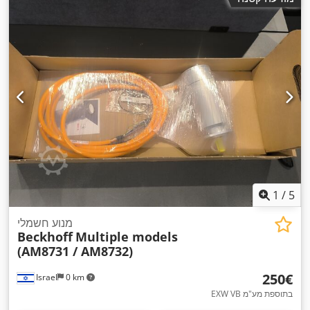
1
/
5
מנוע חשמלי
Beckhoff
Multiple models
(AM8731 / AM8732)
‏250 ‏€
Israel
0 km
EXW VB בתוספת מע"מ