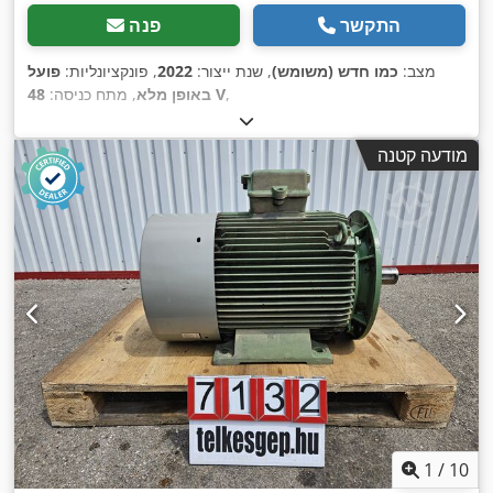
התקשר
פנה
מצב:
כמו חדש (משומש)
, שנת ייצור:
2022
, פונקציונליות:
פועל
,
48 V
באופן מלא
, מתח כניסה:
מודעה קטנה
1
/
10