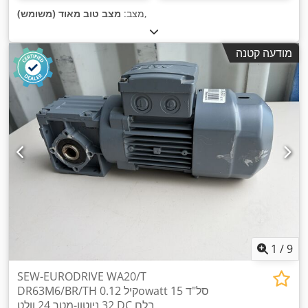
,
מצב:
מצב טוב מאוד (משומש)
מודעה קטנה
1
/
9
SEW-EURODRIVE WA20/T
DR63M6/BR/TH 0.12 קילowatt 15 סל"ד
32 ניוטון-מטר 24 וולט DC בלם