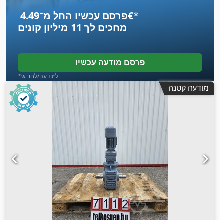
*
פרסם עכשיו החל מ־‏4.49 ‏€
מחכים לך
11 מיליון קונים
פרסם מודעה עכשיו
*למודעה/לחודש
מודעה קטנה