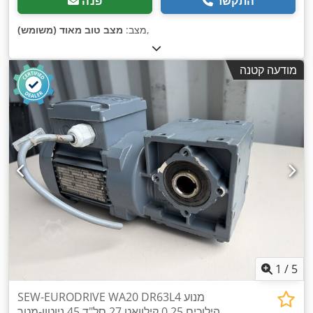
התקשר
פנה
,
מצב:
מצב טוב מאוד (משומש)
מודעה קטנה
1
/
5
SEW-EURODRIVE WA20 DR63L4 מנוע
הילוכים 0.25 קילוואט 27 סל"ד 45 ניוטון-מטר