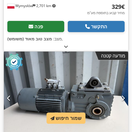
‏329 ‏€
Wymysłów
2,701 km
מחיר קבוע בתוספת מע"מ
התקשר
פנה
,
מצב:
מצב טוב מאוד (משומש)
מודעה קטנה
שמור חיפוש