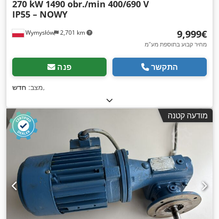
270 kW 1490 obr./min 400/690 V
IP55 – NOWY
‏9,999 ‏€
Wymysłów
2,701 km
מחיר קבוע בתוספת מע"מ
התקשר
פנה
,
מצב:
חדש
מודעה קטנה