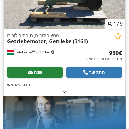
1
/
9
מנוע הילוכים, תיבת הילוכים
Getriebemotor, Getriebe
(3161)
‏950 ‏€
Tatabánya
2,309 km
מחיר קבוע בתוספת מע"מ
התקשר
פנה
,
מצב:
משומש