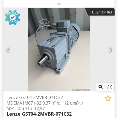
מודעה קטנה
1
/
6
Lenze GST04-2MVBR-071C32
MDEMA1M071-32 0.37 קילוואט 112 סל"ד
31 ניוטון מטר i=12,57
Lenze GST04-2MVBR-071C32