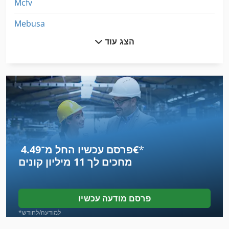
Mcfv
Mebusa
הצג עוד
Safmig
Spaleck
Takamaz
Zfwz
החבילה
*
פרסם עכשיו החל מ־‏4.49 ‏€
הצעה החכירה
מחכים לך
11 מיליון קונים
הרוצח חרקים
התקדמות
פרסם מודעה עכשיו
חותם
*למודעה/לחודש