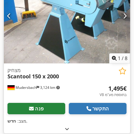
1
/
8
מצחיק
Scantool
150 x 2000
‏1,495 ‏€
Mudersbach
3,124 km
VB בתוספת מע"מ
התקשר
פנה
,
מצב:
חדש