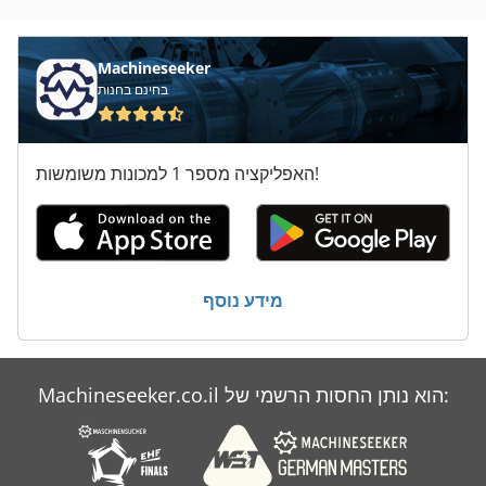
כיתוב
מיכסים
Machineseeker
בחינם בחנות
מעז לעשן
משחזת
האפליקציה מספר 1 למכונות משומשות!
נסיעות
נראה
צרור
מידע נוסף
רימר
שקופית
Machineseeker.co.il הוא נותן החסות הרשמי של:
תחריט
תכשיטים