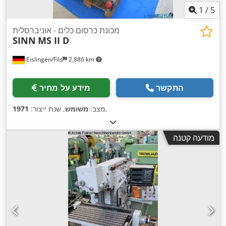
1
/
5
מכונת כרסום כלים - אוניברסלית
SINN
MS II D
Eislingen/Fils
2,886 km
התקשר
מידע על מחיר
,
מצב:
משומש
, שנת ייצור:
1971
מודעה קטנה