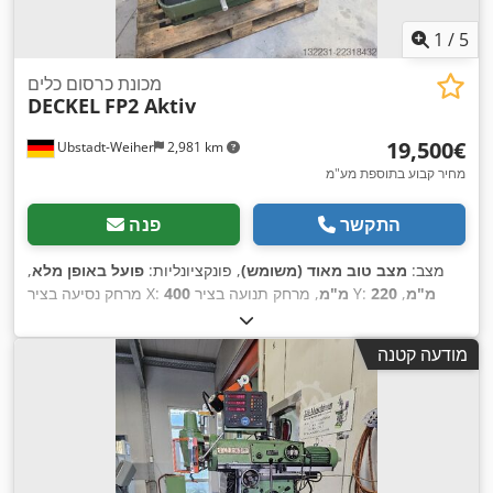
1
/
5
מכונת כרסום כלים
DECKEL
FP2 Aktiv
‏19,500 ‏€
Ubstadt-Weiher
2,981 km
מחיר קבוע בתוספת מע"מ
התקשר
פנה
מצב:
מצב טוב מאוד (משומש)
, פונקציונליות:
פועל באופן מלא
,
220 מ"מ
,
, מרחק תנועה בציר Y:
400 מ"מ
מרחק נסיעה בציר X:
400 מ"מ
, מהירות ציר (מקסימלית):
2,500
מרחק תנועה ציר Z:
,
סל"ד
, מהירות ציר (בדקה):
25 סל"ד
מודעה קטנה