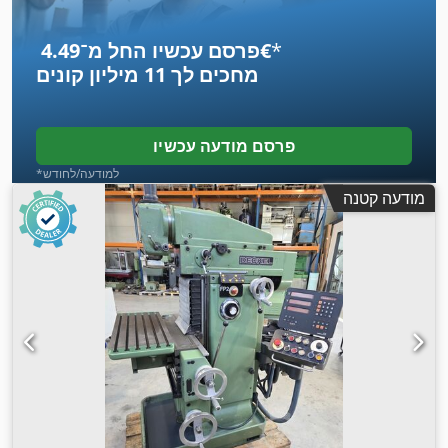
*
פרסם עכשיו החל מ־‏4.49 ‏€
מחכים לך
11 מיליון קונים
פרסם מודעה עכשיו
*למודעה/לחודש
מודעה קטנה