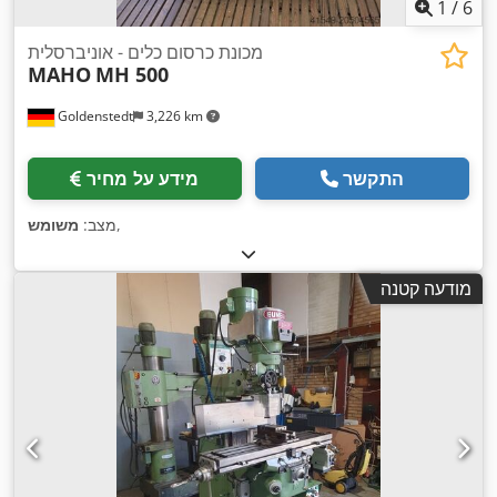
1
/
6
מכונת כרסום כלים - אוניברסלית
MAHO
MH 500
Goldenstedt
3,226 km
התקשר
מידע על מחיר
,
מצב:
משומש
מודעה קטנה