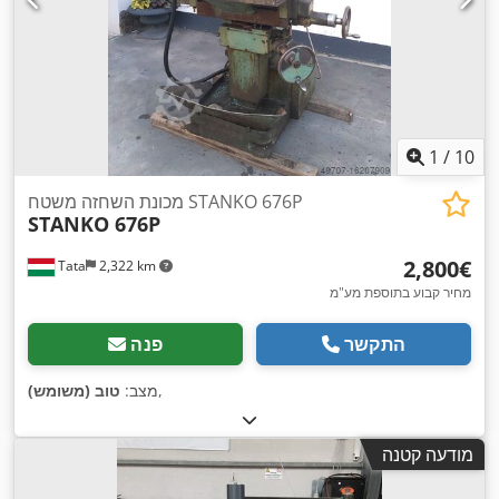
1
/
10
מכונת השחזה משטח STANKO 676P
STANKO 676P
‏2,800 ‏€
Tata
2,322 km
מחיר קבוע בתוספת מע"מ
התקשר
פנה
,
מצב:
טוב (משומש)
מודעה קטנה