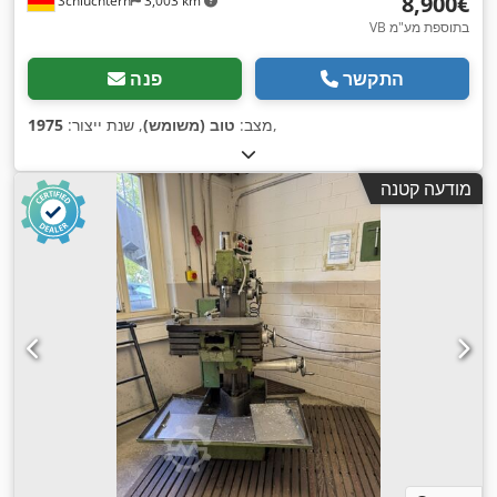
‏8,900 ‏€
Schlüchtern
3,003 km
VB בתוספת מע"מ
התקשר
פנה
,
מצב:
טוב (משומש)
, שנת ייצור:
1975
מודעה קטנה