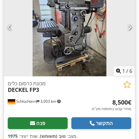
1
/
6
מכונת כרסום כלים
DECKEL
FP3
‏8,500 ‏€
Schlüchtern
3,003 km
מחיר קבוע בתוספת מע"מ
התקשר
פנה
,
מצב:
טוב (משומש)
, שנת ייצור:
1975