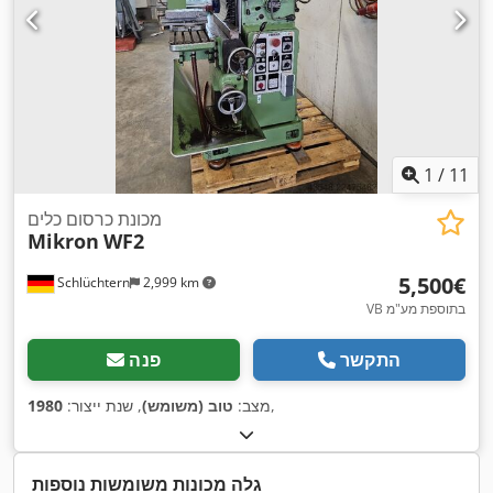
1
/
11
מכונת כרסום כלים
Mikron
WF2
‏5,500 ‏€
Schlüchtern
2,999 km
VB בתוספת מע"מ
התקשר
פנה
,
מצב:
טוב (משומש)
, שנת ייצור:
1980
גלה מכונות משומשות נוספות