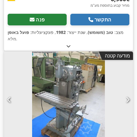
מחיר קבוע בתוספת מע"מ
התקשר
פנה
מצב:
טוב (משומש)
, שנת ייצור:
1982
, פונקציונליות:
פועל באופן
,
מלא
מודעה קטנה