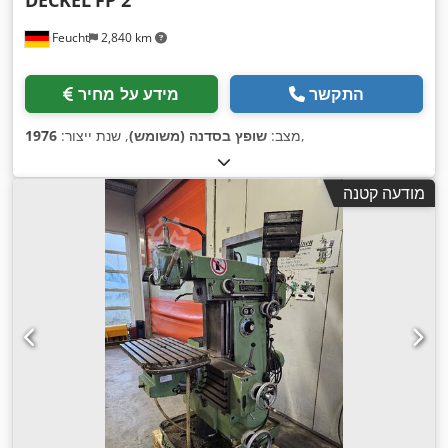
DECKEL
FP 2
Feucht
2,840 km
התקשר
מידע על מחיר
,
מצב:
שופץ בסדנה (משומש)
, שנת ייצור:
1976
מודעה קטנה