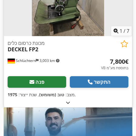
1
/
7
מכונת כרסום כלים
DECKEL
FP2
‏7,800 ‏€
Schlüchtern
3,003 km
VB בתוספת מע"מ
התקשר
פנה
,
מצב:
טוב (משומש)
, שנת ייצור:
1975