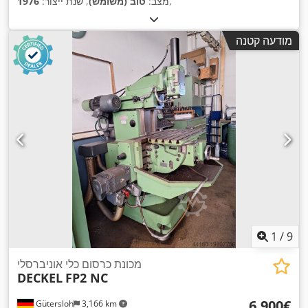
,
מצב:
טוב (משומש)
, שנת ייצור:
1976
מודעה קטנה
1
/
9
מכונת כרסום כלי אוניברסלי
DECKEL
FP2 NC
‏6,900 ‏€
Gütersloh
3,166 km