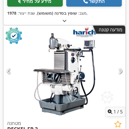
התקשר
מידע על מחיר
,
מצב:
שופץ בסדנה (משומש)
, שנת ייצור:
1978
מודעה קטנה
1
/
5
מטחנה