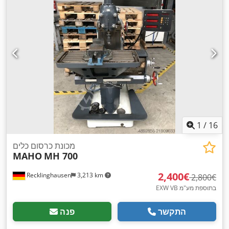
1
/
16
מכונת כרסום כלים
MAHO
MH 700
‏2,400 ‏€
Recklinghausen
3,213 km
‏2,800 ‏€
EXW VB בתוספת מע"מ
התקשר
פנה