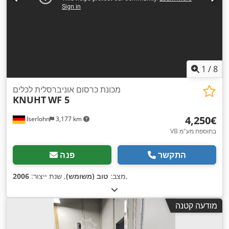
1
/
8
מכונת כרסום אוניברסלית לכלים
KNUHT
WF 5
‏4,250 ‏€
Iserlohn
3,177 km
VB בתוספת מע"מ
התקשר
פנה
,
מצב:
טוב (משומש)
, שנת ייצור:
2006
מודעה קטנה