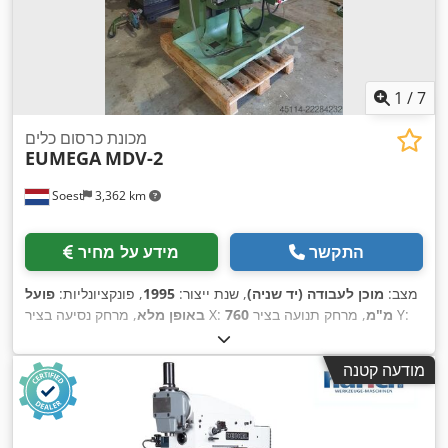
1
/
7
מכונת כרסום כלים
EUMEGA
MDV-2
Soest
3,362 km
התקשר
מידע על מחיר
מצב:
מוכן לעבודה (יד שניה)
, שנת ייצור:
1995
, פונקציונליות:
פועל
, מרחק תנועה בציר Y:
760 מ"מ
, מרחק נסיעה בציר X:
באופן מלא
406 מ"מ
, סוג זרם כניסה:
תלת פאזי
,
, מרחק תנועה ציר Z:
305 מ"מ
מהירות סיבוב (מקסימלית):
4,200 סל"ד
, מהירות סיבובית (דק'):
60
מודעה קטנה
סל"ד
, משקל כולל:
1,000 ק"ג
, ציוד:
מהירות סיבוב משתנה ללא
,
הגבלה