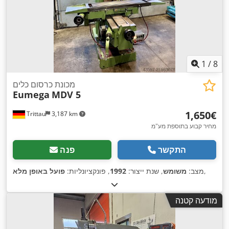
1
/
8
מכונת כרסום כלים
Eumega
MDV 5
‏1,650 ‏€
Trittau
3,187 km
מחיר קבוע בתוספת מע"מ
התקשר
פנה
,
מצב:
משומש
, שנת ייצור:
1992
, פונקציונליות:
פועל באופן מלא
מודעה קטנה