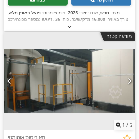
מצב:
חדש
, שנת ייצור:
2025
, פונקציונליות:
פועל באופן מלא
,
, צורך באוויר:
16,000 מ"ק/שעה
, כוח:
36
KAP1
מספר מכונה/רכב:
קילוואט (48.95 כ"ס)
, קיבולת יניקה:
16,000 מ"ק/שעה
, ציוד:
תא
,
נהג
מודעה קטנה
1
/
5
תא ריסוס אוטומטי