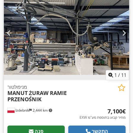
1
/
11
מניפולטור
MANUT
ŻURAW RAMIE
PRZENOŚNIK
‏7,100 ‏€
Izdebnik
2,444 km
EXW מחיר קבוע בתוספת מע"מ
התקשר
פנה