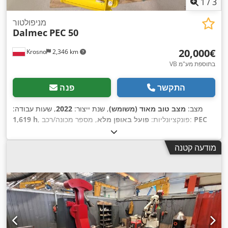
1
/
3
מניפולטור
Dalmec
PEC 50
‏20,000 ‏€
Krosno
2,346 km
VB בתוספת מע"מ
התקשר
פנה
מצב:
מצב טוב מאוד (משומש)
, שנת ייצור:
2022
, שעות עבודה:
PEC
, מספר מכונה/רכב:
, פונקציונליות:
פועל באופן מלא
1,619 h
, גובה כולל:
3,000 מ"מ
, רוחב כולל:
1,000 מ"מ
, אורך
50 2158273
,
400 V
כולל:
1,000 מ"מ
, סוג זרם כניסה:
תלת פאזי
, מתח כניסה:
מודעה קטנה