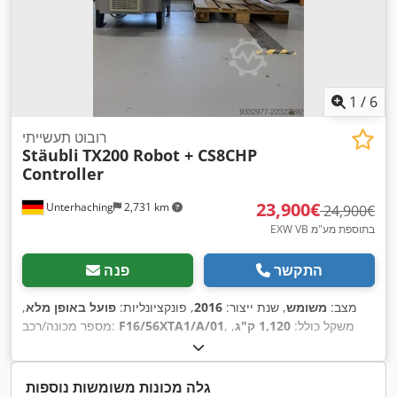
1
/
6
רובוט תעשייתי
Stäubli
TX200 Robot + CS8CHP
Controller
‏23,900 ‏€
Unterhaching
2,731 km
‏24,900 ‏€
EXW VB בתוספת מע"מ
התקשר
פנה
מצב:
משומש
, שנת ייצור:
2016
, פונקציונליות:
פועל באופן מלא
,
, משקל כולל:
1,120 ק"ג
,
F16/56XTA1/A/01
מספר מכונה/רכב:
, סוג זרם כניסה:
תלת
400 V
יכולת העמסה:
100 ק"ג
, מתח כניסה:
,
פאזי
גלה מכונות משומשות נוספות