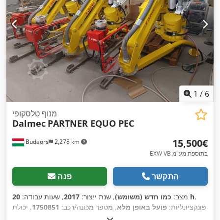
1
/
6
מנוף טלסקופי
Dalmec
PARTNER EQUO PEC
‏15,500 ‏€
Budaörs
2,278 km
EXW VB בתוספת מע"מ
התקשר
פנה
,
20 h
מצב:
כמו חדש (משומש)
, שנת ייצור:
2017
, שעות עבודה:
פונקציונליות:
פועל באופן מלא
, מספר מכונה/רכב:
1750851
, יכולת
,
העמסה:
100 ק"ג