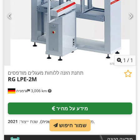
1
/
1
תחנת הזנה ללוחות מעגלים מודפסים
RG
LPE-2M
3,006 km
גרמניה
מידע על מחיר
,
מצב:
מוכן לעבודה (יד שניה)
, שנת ייצור:
2021
שמור חיפוש
מודעה קטנה