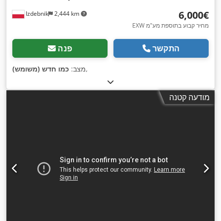
‏6,000 ‏€
Izdebnik
2,444 km
EXW מחיר קבוע בתוספת מע"מ
התקשר
פנה
,
מצב:
כמו חדש (משומש)
מודעה קטנה