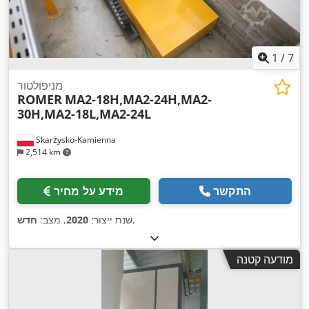
1
/
7
מניפולטור
ROMER
MA2-18H,MA2-24H,MA2-
30H,MA2-18L,MA2-24L
Skarżysko-Kamienna
2,514 km
התקשר
מידע על מחיר
,
שנת ייצור:
2020
, מצב:
חדש
מודעה קטנה