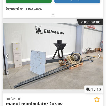
,
מצב:
כמו חדש (משומש)
מודעה קטנה
1
/
10
מניפולטור
manut
manipulator żuraw