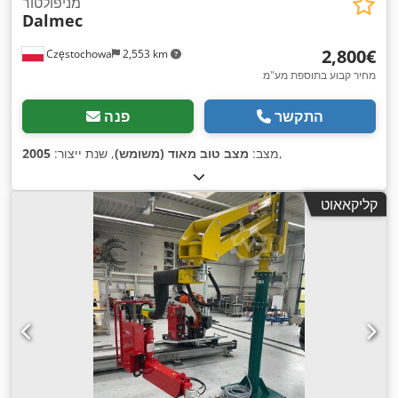
מניפולטור
Dalmec
‏2,800 ‏€
Częstochowa
2,553 km
מחיר קבוע בתוספת מע"מ
התקשר
פנה
,
מצב:
מצב טוב מאוד (משומש)
, שנת ייצור:
2005
קליקאאוט