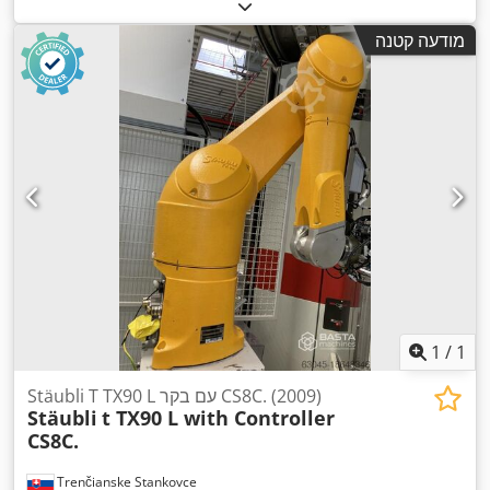
מודעה קטנה
1
/
1
Stäubli T TX90 L עם בקר CS8C. (2009)
Stäubli
t TX90 L with Controller
CS8C.
Trenčianske Stankovce