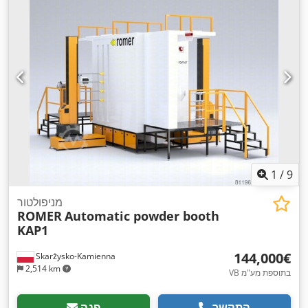
1
/
9
מניפולטור
ROMER
Automatic powder booth
KAP1
‏144,000 ‏€
Skarżysko-Kamienna
2,514 km
VB בתוספת מע"מ
התקשר
פנה