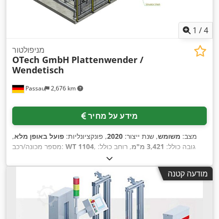
1
/
4
מניפולטור
OTech GmbH
Plattenwender /
Wendetisch
Passau
2,676 km
מידע על מחיר
מצב:
משומש
, שנת ייצור:
2020
, פונקציונליות:
פועל באופן מלא
,
, גובה כולל:
3,421 מ"מ
, רוחב כולל:
WT 1104
מספר מכונה/רכב:
4,704 מ"מ
, אורך כולל:
9,550 מ"מ
, יכולת העמסה:
200 ק"ג
, גובה
,
בנייה:
3,421 מ"מ
מודעה קטנה