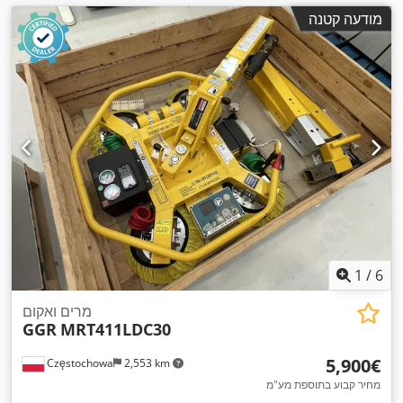
מודעה קטנה
1
/
6
מרים ואקום
GGR
MRT411LDC30
‏5,900 ‏€
Częstochowa
2,553 km
מחיר קבוע בתוספת מע"מ