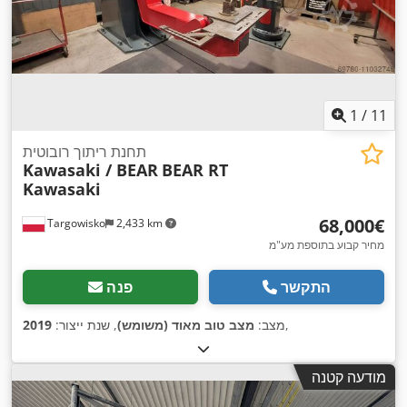
1
/
11
תחנת ריתוך רובוטית
Kawasaki / BEAR
BEAR RT
Kawasaki
‏68,000 ‏€
Targowisko
2,433 km
מחיר קבוע בתוספת מע"מ
התקשר
פנה
,
מצב:
מצב טוב מאוד (משומש)
, שנת ייצור:
2019
מודעה קטנה