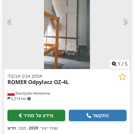
1
/
5
אספן אבק אבקתי
ROMER
Odpylacz OZ-4L
Skarżysko-Kamienna
2,514 km
התקשר
מידע על מחיר
,
שנת ייצור:
2020
, מצב:
חדש