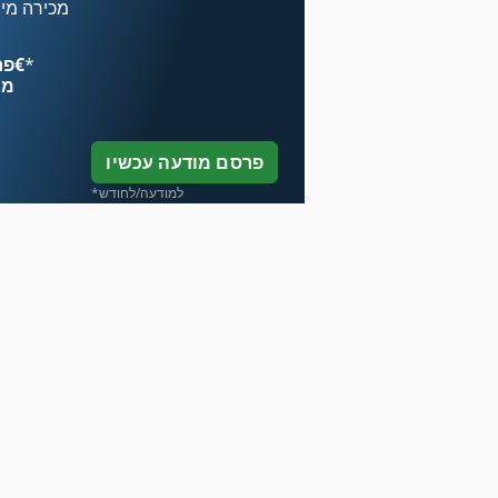
מכירה מיי
*
פרסם עכשיו החל מ־‏4.49 ‏€
מח
פרסם מודעה עכשיו
*למודעה/לחודש