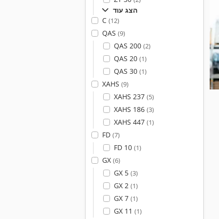
הצג עוד
C
(12)
QAS
(9)
QAS 200
(2)
QAS 20
(1)
QAS 30
(1)
XAHS
(9)
XAHS 237
(5)
XAHS 186
(3)
XAHS 447
(1)
FD
(7)
FD 10
(1)
GX
(6)
GX 5
(3)
GX 2
(1)
GX 7
(1)
GX 11
(1)