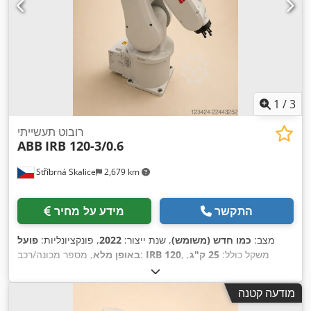
1
/
3
רובוט תעשייתי
ABB
IRB 120-3/0.6
Stříbrná Skalice
2,679 km
התקשר
מידע על מחיר
מצב:
כמו חדש (משומש)
, שנת ייצור:
2022
, פונקציונליות:
פועל
, משקל כולל:
25 ק"ג
,
IRB 120
, מספר מכונה/רכב:
באופן מלא
,
יכולת העמסה:
3 ק"ג
, ציוד:
תיעוד / מדריך
מודעה קטנה