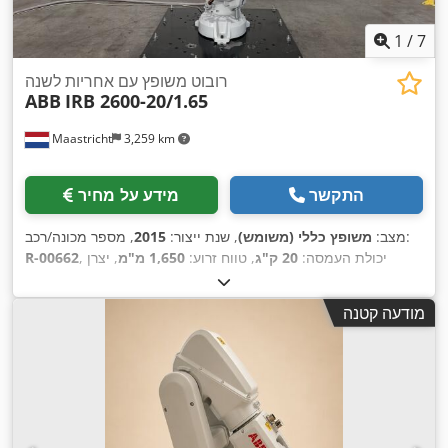
1
/
7
רובוט משופץ עם אחריות לשנה
ABB
IRB 2600-20/1.65
Maastricht
3,259 km
התקשר
מידע על מחיר
, מספר מכונה/רכב:
מצב:
משופץ כללי (משומש)
, שנת ייצור:
2015
, יכולת העמסה:
20 ק"ג
, טווח זרוע:
1,650 מ"מ
, יצרן
R-00662
,
DSQC679
, יצרן teach pendant:
IRC5
בקרים:
מודעה קטנה