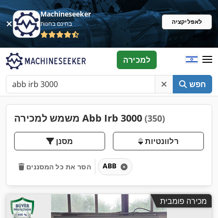
Machineseeker
לאפליקציה
בחינם בחנות
למכירה
חפש
משמש למכירה Abb Irb 3000
(350)
רלוונטיות
מסנן
ABB
הסר את כל המסננים
מכירה פומבית