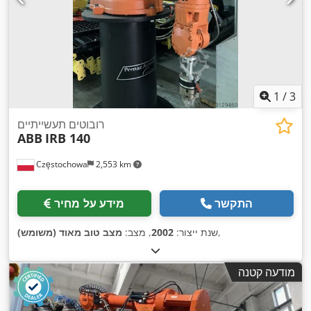
1
/
3
רובוטים תעשייתיים
ABB
IRB 140
Częstochowa
2,553 km
התקשר
מידע על מחיר
,
שנת ייצור:
2002
, מצב:
מצב טוב מאוד (משומש)
מודעה קטנה