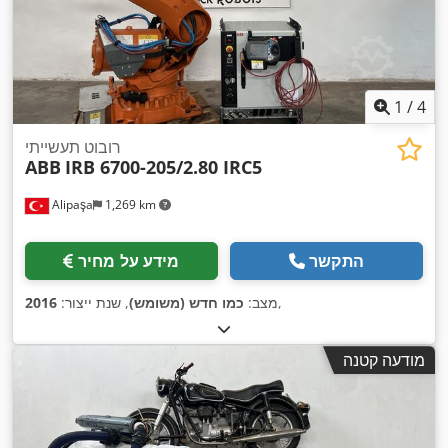
1
/
4
רובוט תעשייתי
ABB
IRB 6700-205/2.80 IRC5
Alipaşa
1,269 km
התקשר
מידע על מחיר
,
מצב:
כמו חדש (משומש)
, שנת ייצור:
2016
מודעה קטנה