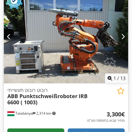
1
/
13
רובוט רובוט תעשייתי
ABB Punktschweißroboter
IRB
6600 ( 1003)
‏3,300 ‏€
Tatabánya
2,314 km
מחיר קבוע בתוספת מע"מ