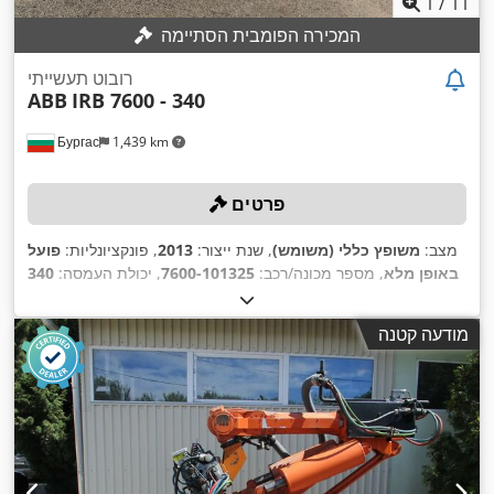
1
/
11
המכירה הפומבית הסתיימה
רובוט תעשייתי
ABB
IRB 7600 - 340
Бургас
1,439 km
פרטים
מצב:
משופץ כללי (משומש)
, שנת ייצור:
2013
, פונקציונליות:
פועל
באופן מלא
, מספר מכונה/רכב:
7600-101325
, יכולת העמסה:
340
ק"ג
, טווח זרוע:
2,800 מ"מ
, תחום הסיבוב:
360 °
, משך האחריות:
4
,
חודשים
, ציוד:
תיעוד / מדריך
מודעה קטנה