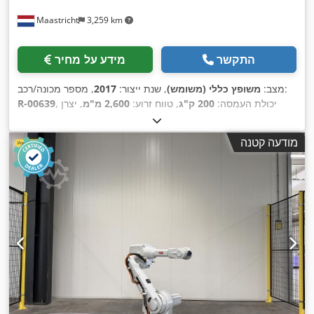
Maastricht
3,259 km
התקשר
מידע על מחיר
, מספר מכונה/רכב:
מצב:
משופץ כללי (משומש)
, שנת ייצור:
2017
, יכולת העמסה:
200 ק"ג
, טווח זרוע:
2,600 מ"מ
, יצרן
R-00639
,
DSQC679
, יצרן teach pendant:
IRC5
בקרים:
מודעה קטנה