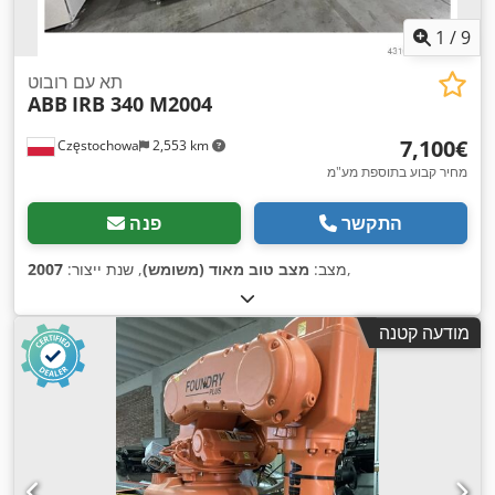
1
/
9
תא עם רובוט
ABB
IRB 340 M2004
‏7,100 ‏€
Częstochowa
2,553 km
מחיר קבוע בתוספת מע"מ
התקשר
פנה
,
מצב:
מצב טוב מאוד (משומש)
, שנת ייצור:
2007
מודעה קטנה