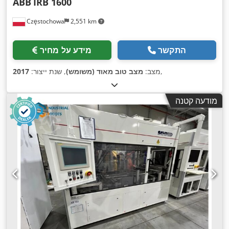
ABB
IRB 1600
Częstochowa
2,551 km
התקשר
מידע על מחיר
,
מצב:
מצב טוב מאוד (משומש)
, שנת ייצור:
2017
מודעה קטנה