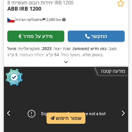
8 יחידות רובוט תעשייתי IRB 1200
ABB
IRB 1200
2,680 km
הרפובליקה הצ'כית
התקשר
מידע על מחיר
מצב:
כמו חדש (משומש)
, שנת ייצור:
2023
, פונקציונליות:
פועל
,
באופן מלא
, משקל כולל:
54 ק"ג
, יכולת העמסה:
5 ק"ג
מודעה קטנה
שמור חיפוש