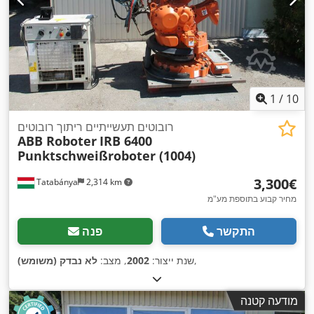
1
/
10
רובוטים תעשייתיים ריתוך רובוטים
ABB Roboter
IRB 6400
Punktschweißroboter (1004)
‏3,300 ‏€
Tatabánya
2,314 km
מחיר קבוע בתוספת מע"מ
התקשר
פנה
,
שנת ייצור:
2002
, מצב:
לא נבדק (משומש)
מודעה קטנה