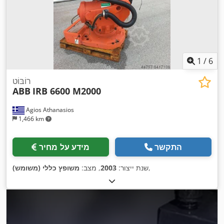
1
/
6
רוֹבּוֹט
ABB
IRB 6600 M2000
Agios Athanasios
1,466 km
התקשר
מידע על מחיר
,
שנת ייצור:
2003
, מצב:
משופץ כללי (משומש)