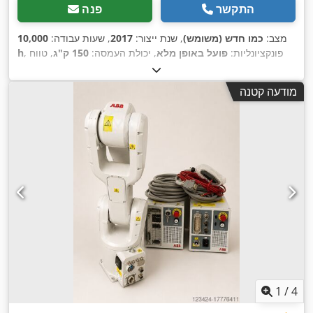
התקשר
פנה
מצב:
כמו חדש (משומש)
, שנת ייצור:
2017
, שעות עבודה:
10,000
, פונקציונליות:
פועל באופן מלא
, יכולת העמסה:
150 ק"ג
, טווח
h
,
זרוע:
3,200 מ"מ
מודעה קטנה
1
/
4