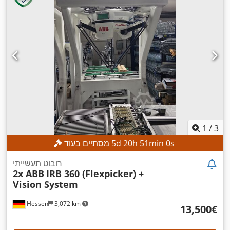
1
/
3
s
58
min
50
h
20
d
5
מסתיים בעוד
רובוט תעשייתי
2x ABB
IRB 360 (Flexpicker) +
Vision System
Hessen
3,072 km
‏13,500 ‏€