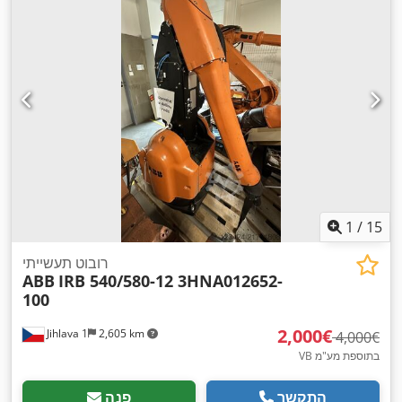
1
/
15
רובוט תעשייתי
ABB
IRB 540/580-12 3HNA012652-
100
‏2,000 ‏€
Jihlava 1
2,605 km
‏4,000 ‏€
VB בתוספת מע"מ
התקשר
פנה