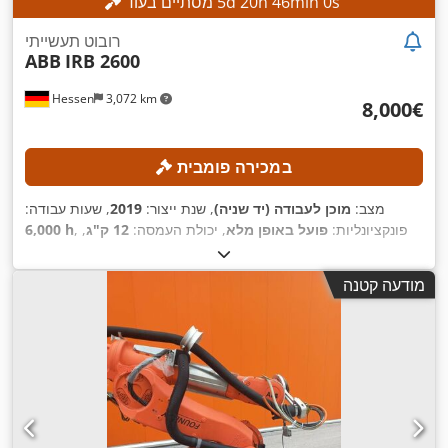
s
58
min
45
h
20
d
5
מסתיים בעוד
רובוט תעשייתי
ABB
IRB 2600
Hessen
3,072 km
‏8,000 ‏€
במכירה פומבית
מצב:
מוכן לעבודה (יד שניה)
, שנת ייצור:
2019
, שעות עבודה:
, פונקציונליות:
פועל באופן מלא
, יכולת העמסה:
12 ק"ג
,
6,000 h
,
טווח זרוע:
1,850 מ"מ
מודעה קטנה