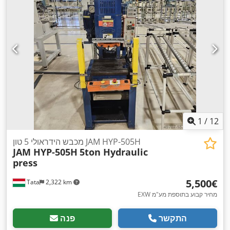
1
/
12
מכבש הידראולי 5 טון JAM HYP-505H
JAM HYP-505H
5ton Hydraulic
press
‏5,500 ‏€
Tata
2,322 km
EXW מחיר קבוע בתוספת מע"מ
התקשר
פנה