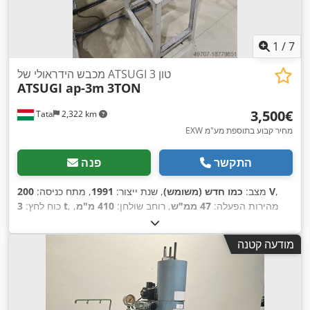
1
/
7
מכבש הידראולי של ATSUGI 3 טון
ATSUGI ap-3m
3TON
‏3,500 ‏€
Tata
2,322 km
EXW מחיר קבוע בתוספת מע"מ
התקשר
פנה
,
200 V
מצב:
כמו חדש (משומש)
, שנת ייצור:
1991
, מתח כניסה:
, מהירות הפעלה:
47 ממ"ש
, רוחב שולחן:
410 מ"מ
,
3 t
כוח לחץ:
אורך שולחן:
320 מ"מ
, עומק גרון:
125 מ"מ
, קיבולת מיכל שמן:
6 ל
,
,
אורך כולל:
735 מ"מ
, רוחב כולל:
505 מ"מ
, גובה כולל:
987 מ"מ
מודעה קטנה