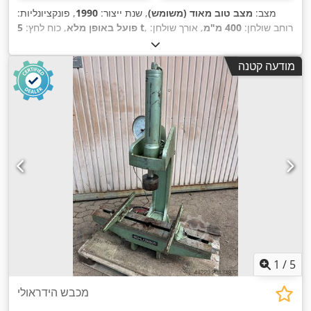
מצב:
מצב טוב מאוד (משומש)
, שנת ייצור:
1990
, פונקציונליות:
, רוחב שולחן:
400 מ"מ
, אורך שולחן:
5 t
פועל באופן מלא
, כוח לחץ:
,
340 מ"מ
, משקל כולל:
500 ק"ג
, ציוד:
מחסום אור בטיחותי
מודעה קטנה
1
/
5
מכבש הידראולי