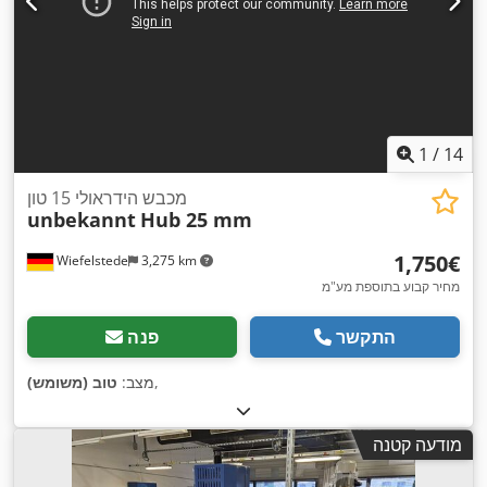
1
/
14
מכבש הידראולי 15 טון
unbekannt
Hub 25 mm
‏1,750 ‏€
Wiefelstede
3,275 km
מחיר קבוע בתוספת מע"מ
התקשר
פנה
,
מצב:
טוב (משומש)
מודעה קטנה