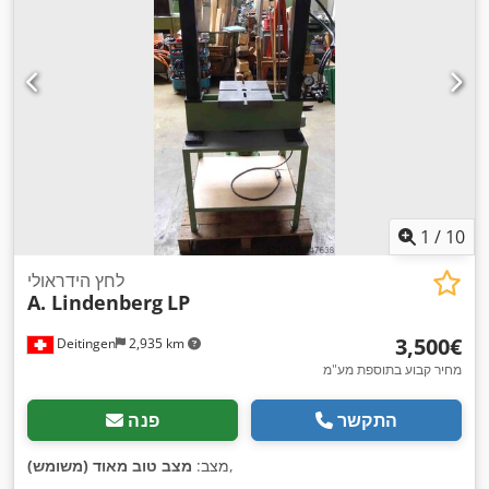
1
/
10
לחץ הידראולי
A. Lindenberg
LP
‏3,500 ‏€
Deitingen
2,935 km
מחיר קבוע בתוספת מע"מ
התקשר
פנה
,
מצב:
מצב טוב מאוד (משומש)