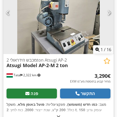
1
/
16
מכבש הידראולי 2ton Atsugi AP-2
Atsugi Model AP-2-M
2 ton
‏3,290 ‏€
Tata
2,322 km
EXW מחיר קבוע בתוספת מע"מ
התקשר
פנה
מצב:
כמו חדש (משומש)
, פונקציונליות:
פועל באופן מלא
, משקל
, עומק גרון:
150
2 t
כולל:
200 ק"ג
, שנת ייצור:
2000
, כוח לחץ:
,
מ"מ