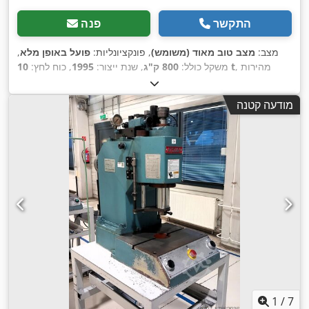
התקשר
פנה
מצב:
מצב טוב מאוד (משומש)
, פונקציונליות:
פועל באופן מלא
,
, מהירות
10 t
משקל כולל:
800 ק"ג
, שנת ייצור:
1995
, כוח לחץ:
הפעלה:
260 ממ"ש
, אורך מהלך:
200 מ"מ
, אורך שולחן:
440 מ"מ
,
רוחב שולחן:
430 מ"מ
, סוג זרם כניסה:
מזגן
, ציוד:
מחסום אור
מודעה קטנה
,
בטיחותי
1
/
7