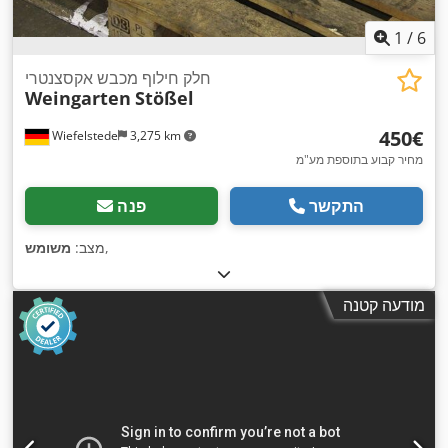
1
/
6
חלק חילוף מכבש אקסצנטרי
Weingarten
Stößel
‏450 ‏€
Wiefelstede
3,275 km
מחיר קבוע בתוספת מע"מ
התקשר
פנה
,
מצב:
משומש
מודעה קטנה