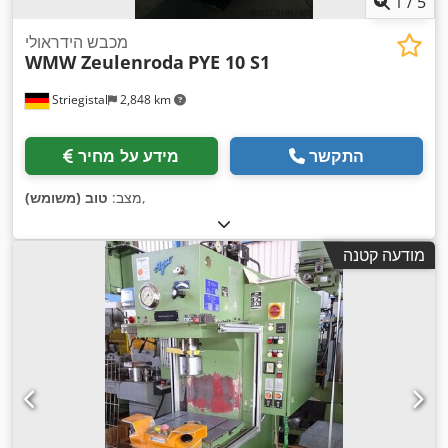
1
/
5
מכבש הידראולי
WMW Zeulenroda
PYE 10 S1
Striegistal
2,848 km
התקשר
מידע על מחיר
,
מצב:
טוב (משומש)
מודעה קטנה