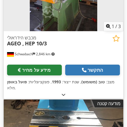
1
/
3
מכבש הידראולי
AGEO ,
HEP 10/3
Schwabach
2,846 km
התקשר
מידע על מחיר
מצב:
טוב (משומש)
, שנת ייצור:
1993
, פונקציונליות:
פועל באופן
,
מלא
מודעה קטנה