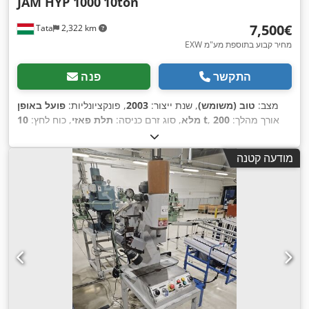
JAM HYP 1000
10ton
‏7,500 ‏€
Tata
2,322 km
EXW מחיר קבוע בתוספת מע"מ
התקשר
פנה
מצב:
טוב (משומש)
, שנת ייצור:
2003
, פונקציונליות:
פועל באופן
, אורך מהלך:
200
10 t
מלא
, סוג זרם כניסה:
תלת פאזי
, כוח לחץ:
מ"מ
, מהירות הפעלה:
260 ממ"ש
, רוחב שולחן:
430 מ"מ
, אורך
שולחן:
440 מ"מ
, קיבולת מיכל שמן:
46 ל
, משקל כולל:
800 ק"ג
,
מודעה קטנה
,
ציוד:
מחסום אור בטיחותי, תיעוד / מדריך