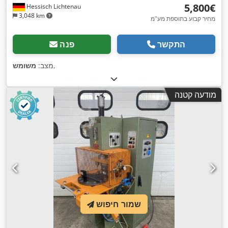
‏5,800 ‏€
Hessisch Lichtenau
3,048 km
מחיר קבוע בתוספת מע"מ
התקשר
פנה
,
מצב:
משומש
מודעה קטנה
שמור חיפוש