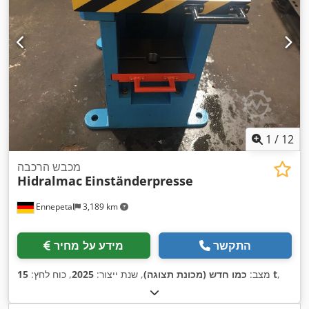
1
/
12
מכבש הרכבה
Hidralmac
Einständerpresse
Ennepetal
3,189 km
התקשר
מידע על מחיר
,
15 t
מצב:
כמו חדש (מכונת תצוגה)
, שנת ייצור:
2025
, כוח לחץ: