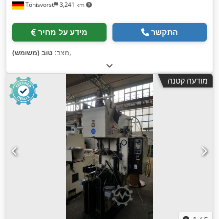
Tönisvorst
3,241 km
התקשר
מידע על מחיר
,
מצב:
טוב (משומש)
מודעה קטנה