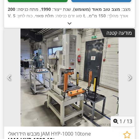
מצב:
מצב טוב מאוד (משומש)
, שנת ייצור:
1990
, מתח כניסה:
200
, אורך מהלך:
150 מ"מ
,
5 t
, סוג זרם כניסה:
תלת פאזי
, כוח לחץ:
V
מהירות נסיעה לאחור:
360 ממ"ש
, רוחב שולחן:
400 מ"מ
, אורך
שולחן:
340 מ"מ
, משקל כולל:
400 ק"ג
, גובה עבודה:
385 מ"מ
,
מודעה קטנה
,
ציוד:
מחסום אור בטיחותי
1
/
13
מכבש הידראולי JAM HYP-1000 10tone