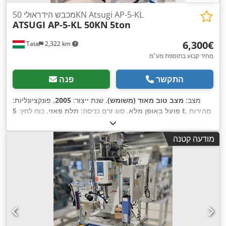
מכבש הידראולי 50KN Atsugi AP-5-KL
ATSUGI AP-5-KL 50KN
5ton
‏6,300 ‏€
Tata
2,322 km
מחיר קבוע בתוספת מע"מ
התקשר
פנה
מצב:
מצב טוב מאוד (משומש)
, שנת ייצור:
2005
, פונקציונליות:
, מהירות
5 t
פועל באופן מלא
, סוג זרם כניסה:
תלת פאזי
, כוח לחץ:
הפעלה:
300 ממ"ש
, רוחב שולחן:
450 מ"מ
, אורך שולחן:
320 מ"מ
,
,
עומק גרון:
180 מ"מ
, קיבולת מיכל שמן:
9 ל
, משקל כולל:
270 ק"ג
מודעה קטנה