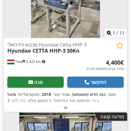
1
/
11
מכבש הידראולי Hyundae Cetta HHP-3
Hyundae CETTA HHP-3
30Kn
‏4,400 ‏€
Tata
2,322 km
מחיר קבוע בתוספת מע"מ
התקשר
פנה
מצב:
כמו חדש (משומש)
, שנת ייצור:
2018
, פונקציונליות:
פועל
,
, ציוד:
מחסום אור בטיחותי
3 t
באופן מלא
, כוח לחץ:
מודעה קטנה