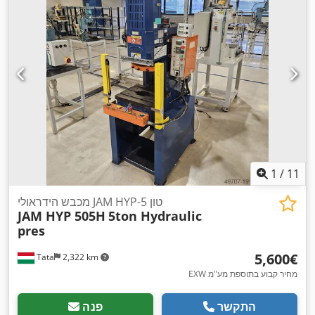
1
/
11
מכבש הידראולי JAM HYP-5 טון
JAM HYP 505H
5ton Hydraulic
pres
‏5,600 ‏€
Tata
2,322 km
EXW מחיר קבוע בתוספת מע"מ
התקשר
פנה