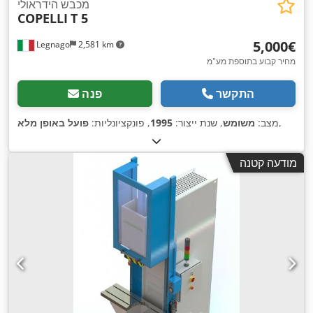
מכבש הידראולי
COPELLI
T 5
‏5,000 ‏€
Legnago
2,581 km
מחיר קבוע בתוספת מע"מ
התקשר
פנה
,
מצב:
משומש
, שנת ייצור:
1995
, פונקציונליות:
פועל באופן מלא
מודעה קטנה