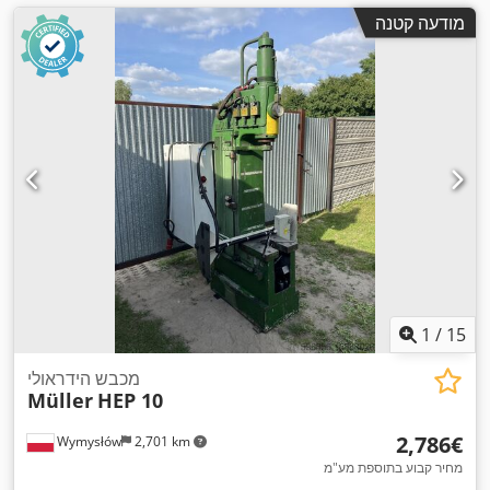
מודעה קטנה
1
/
15
מכבש הידראולי
Müller
HEP 10
‏2,786 ‏€
Wymysłów
2,701 km
מחיר קבוע בתוספת מע"מ