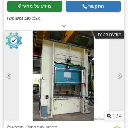
התקשר
מידע על מחיר
,
מצב:
טוב (משומש)
מודעה קטנה
1
/
4
מכבש ציור כפול - הידראולי