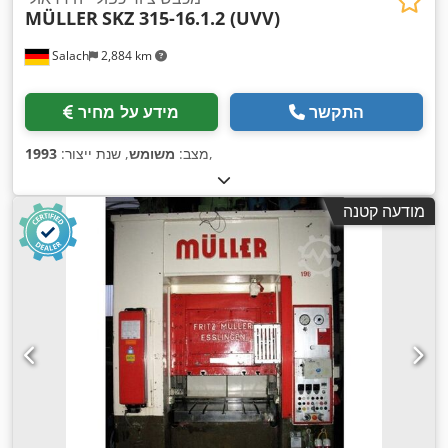
MÜLLER
SKZ 315-16.1.2 (UVV)
Salach
2,884 km
התקשר
מידע על מחיר
,
מצב:
משומש
, שנת ייצור:
1993
מודעה קטנה