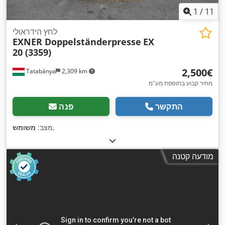
1
/
11
לחץ הידראולי
EXNER Doppelständerpresse
EX
20 (3359)
‏2,500 ‏€
Tatabánya
2,309 km
מחיר קבוע בתוספת מע"מ
התקשר
פנה
,
מצב:
משומש
מודעה קטנה