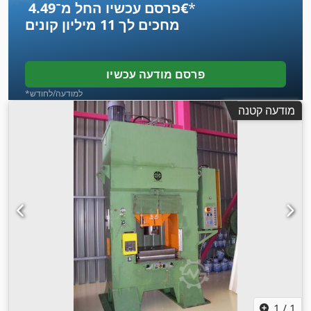
*
פרסם עכשיו החל מ־‏4.49 ‏€
מחכים לך
11 מיליון קונים
פרסם מודעה עכשיו
*למודעה/לחודש
מודעה קטנה
1
/
1