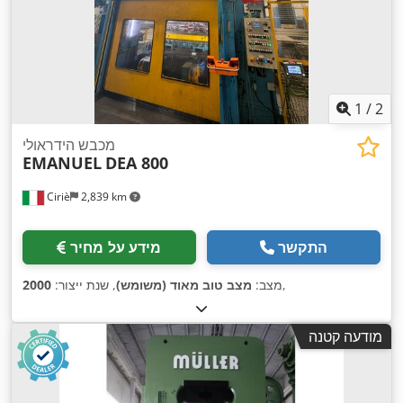
1
/
2
מכבש הידראולי
EMANUEL
DEA 800
Ciriè
2,839 km
התקשר
מידע על מחיר
,
מצב:
מצב טוב מאוד (משומש)
, שנת ייצור:
2000
מודעה קטנה