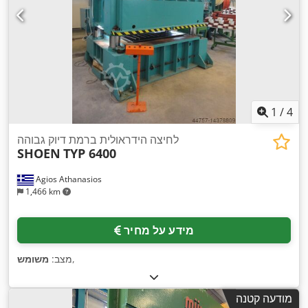
1
/
4
לחיצה הידראולית ברמת דיוק גבוהה
SHOEN
TYP 6400
Agios Athanasios
1,466 km
מידע על מחיר
,
מצב:
משומש
מודעה קטנה