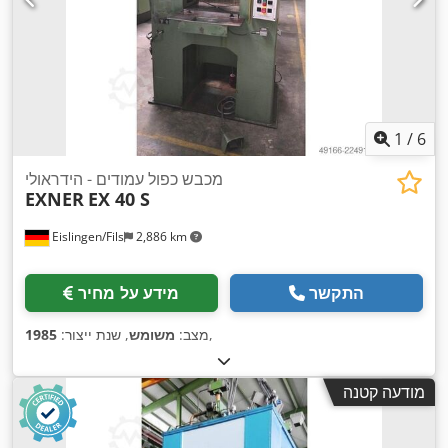
1
/
6
מכבש כפול עמודים - הידראולי
EXNER
EX 40 S
Eislingen/Fils
2,886 km
התקשר
מידע על מחיר
,
מצב:
משומש
, שנת ייצור:
1985
מודעה קטנה