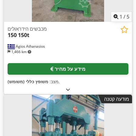
1
/
5
מכבשים הידראולים
150
150t
Agios Athanasios
1,466 km
מידע על מחיר
,
מצב:
משופץ כללי (משומש)
מודעה קטנה