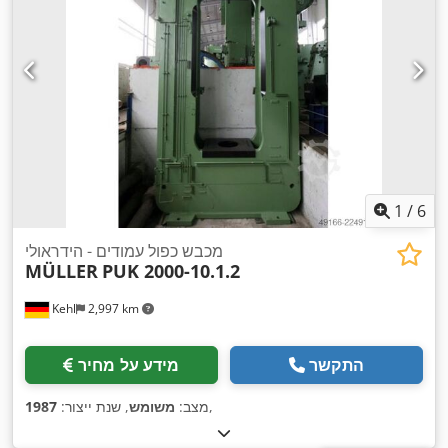
1
/
6
מכבש כפול עמודים - הידראולי
MÜLLER
PUK 2000-10.1.2
Kehl
2,997 km
התקשר
מידע על מחיר
,
מצב:
משומש
, שנת ייצור:
1987