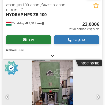
מכבש הידראולי, מכבש 100 טון, מכבש
במסגרת C
HYDRAP
HPS ZB 100
‏23,000 ‏€
Tatabánya
2,311 km
מחיר קבוע בתוספת מע"מ
התקשר
פנה
,
מצב:
משומש
מודעה קטנה