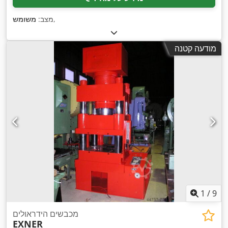
,
מצב:
משומש
מודעה קטנה
1
/
9
מכבשים הידראולים
EXNER