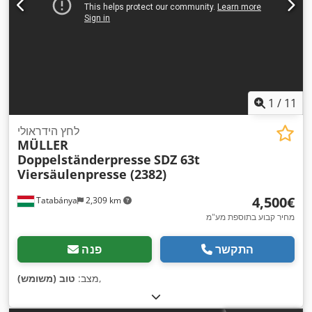
1
/
11
לחץ הידראולי
MÜLLER
Doppelständerpresse
SDZ 63t
Viersäulenpresse (2382)
‏4,500 ‏€
Tatabánya
2,309 km
מחיר קבוע בתוספת מע"מ
התקשר
פנה
,
מצב:
טוב (משומש)