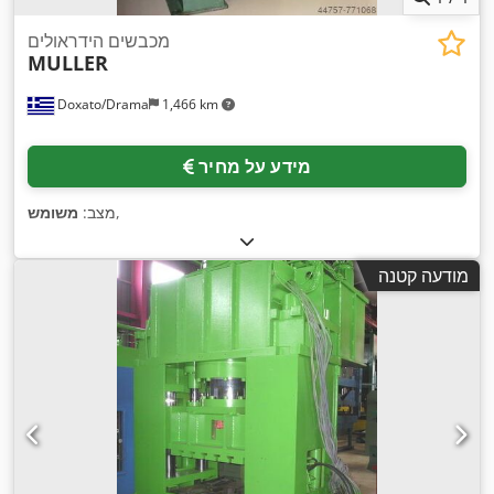
מכבשים הידראולים
MULLER
Doxato/Drama
1,466 km
מידע על מחיר
,
מצב:
משומש
מודעה קטנה