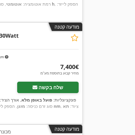
, הספק לייזר:
300 h
, רמת אוטומציה:
אוטומטי
, סו
מודעה קטנה
30Watt
 km
‏7,400 ‏€
מחיר קבוע בתוספת מע"מ
שלח בקשה
, פונקציונליות:
פועל באופן מלא
, אורך הציר:
, ציוד:
תא
1,070 nm
, סוג זרם כניסה:
מזגן
, הספק ליי
מודעה קטנה
מכונת 