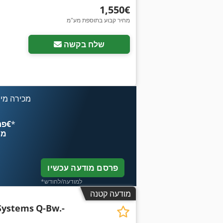
‏1,550 ‏€
מחיר קבוע בתוספת מע"מ
שלח בקשה
מכירה מיי
*
פרסם עכשיו החל מ־‏4.49 ‏€
מח
פרסם מודעה עכשיו
*למודעה/לחודש
מודעה קטנה
Systems
Q-Bw.-