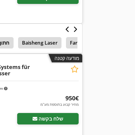
Las
Faro Laser Tracker
Baisheng Laser
חתוך 
מודעה קטנה
Systems
für
sser
km
‏950 ‏€
מחיר קבוע בתוספת מע"מ
שלח בקשה