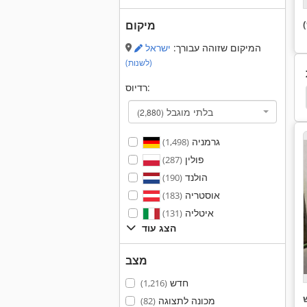
מיקום
המיקום שזוהה עבורך:
ישראל
(לשנות)
רדיוס:
Heidenhain
אלקטרוניקה
יחידת בקרה
amat
בלתי מוגבל
(2,880)
גרמניה
(1,498)
פולין
(287)
הולנד
(190)
אוסטריה
(183)
איטליה
(131)
הצג עוד
מצב
חדש
(1,216)
מכונה לתצוגה
(82)