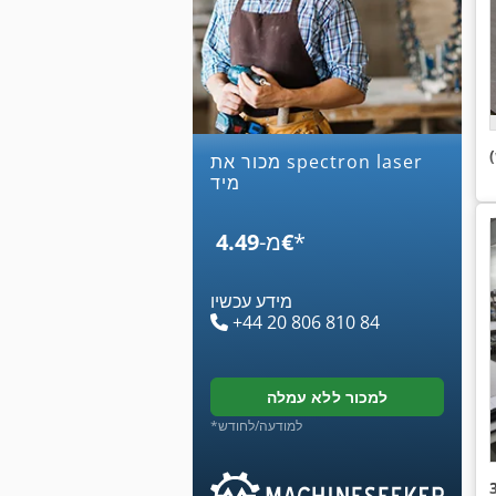
מכור את spectron laser
מיד
*
‏4.49 ‏€
מ-
מידע עכשיו
+44 20 806 810 84
למכור ללא עמלה
*למודעה/לחודש