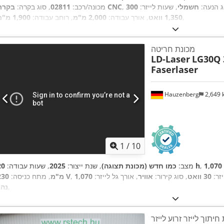
ג הנעה:
חשמלי
, שעות לייזר:
בקרת CNC
מכונה/רכב:
02811
, סוג בקרה:
,
1,350 וואט
, אורך עבודה:
2,000 מ"מ
, רוחב עבודה:
1,900 מ"מ
מכונת חריטה
LD-Laser
LG30Q 
Faserlaser
Hauzenberg
2,649
1
/
10
1,070
20 h
מצב:
כמו חדש (מכונת תצוגה)
, שנת ייצור:
2025
, שעות עבודה:
זר:
30 וואט
, סוג קירור:
אוויר
, אורך גל לייזר:
230 V
מ"מ
, מתח כניסה:
,
נהג
חיתוך לייזר זרוע לייזר