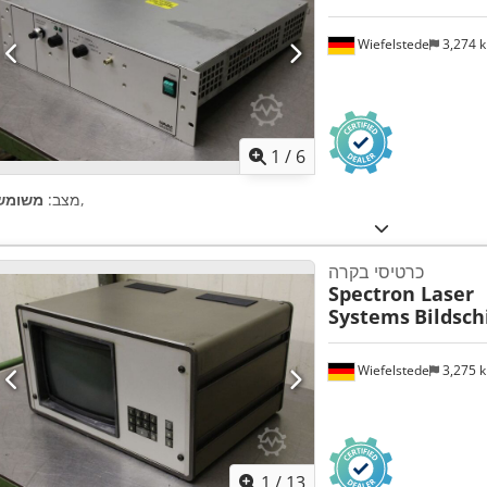
Wiefelstede
3,274 
1
/
6
,
מצב:
משומש
כרטיסי בקרה
Spectron Laser
Systems
Bildsch
Wiefelstede
3,275 
1
/
13