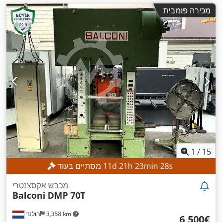
מכירה פומבית
1
/
15
s
26
min
23
h
21
d
11
מסתיים בעוד
מכבש אקסצנטרי
Balconi
DMP 70T
3,358 km
הולנד
‏6,500 ‏€