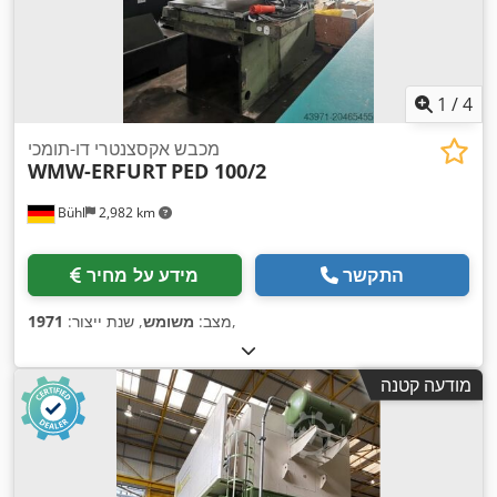
1
/
4
מכבש אקסצנטרי דו-תומכי
WMW-ERFURT
PED 100/2
Bühl
2,982 km
התקשר
מידע על מחיר
,
מצב:
משומש
, שנת ייצור:
1971
מודעה קטנה