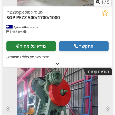
1
/
5
סטנד כפול אקסצנטרי
SGP
PEZZ 500/1700/1000
Agios Athanasios
1,466 km
התקשר
מידע על מחיר
,
מצב:
משופץ כללי (משומש)
מודעה קטנה