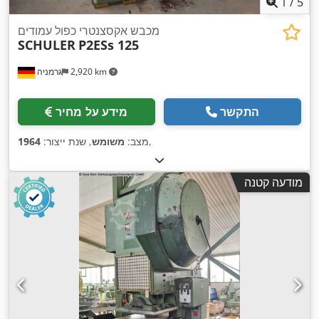
1
/
5
מכבש אקסצנטרי כפול עמודים
SCHULER
P2ESs 125
2,920 km
גרמניה
התקשר
מידע על מחיר
,
מצב:
משומש
, שנת ייצור:
1964
מודעה קטנה