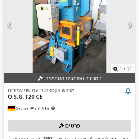
1
/
11
המכירה הפומבית הסתיימה
מכבש אקסצנטרי עם שני עמודים
O.S.G.
T20 CE
Sachsen
2,916 km
פרטים
מצב:
מוכן לעבודה (יד שניה)
, שנת ייצור:
1998
, מספר מכונה/רכב: