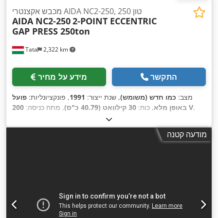
מכבש אקצנטרי AIDA NC2-250, 250 טון
AIDA NC2-250
2-POINT ECCENTRIC
GAP PRESS 250ton
Tata
2,322 km
התקשר
מידע על מחיר
מצב:
כמו חדש (משומש)
, שנת ייצור:
1991
, פונקציונליות:
פועל
,
200 V
באופן מלא
, כוח:
30 קילוואט (40.79 כ"ס)
, מתח כניסה:
, רוחב שולחן:
760 מ"מ
,
250 t
סוג זרם כניסה:
תלת פאזי
, כוח לחץ:
אורך שולחן:
2,700 מ"מ
, משקל כולל:
35,000 ק"ג
, כוח חירור:
250
מודעה קטנה
,
, ציוד:
מחסום אור בטיחותי, תיעוד / מדריך
t