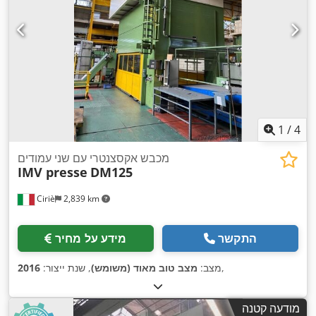
1
/
4
מכבש אקסצנטרי עם שני עמודים
IMV presse
DM125
Ciriè
2,839 km
התקשר
מידע על מחיר
,
מצב:
מצב טוב מאוד (משומש)
, שנת ייצור:
2016
מודעה קטנה