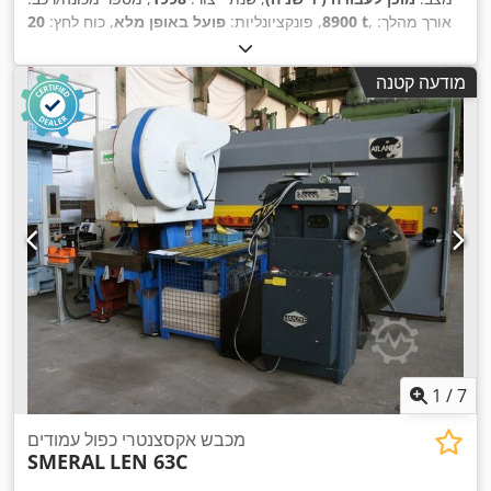
, אורך מהלך:
20 t
8900
, פונקציונליות:
פועל באופן מלא
, כוח לחץ:
60 מ"מ
, עומק גרון:
176 מ"מ
, כוונון בוכנה הידראולית:
55 מ"מ
,
,
קצב מהלכים (מקסימום):
155 סל"ד
מודעה קטנה
1
/
7
מכבש אקסצנטרי כפול עמודים
SMERAL
LEN 63C