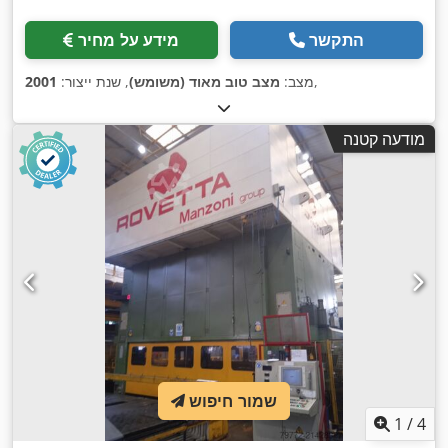
התקשר
מידע על מחיר
,
מצב:
מצב טוב מאוד (משומש)
, שנת ייצור:
2001
מודעה קטנה
שמור חיפוש
1
/
4