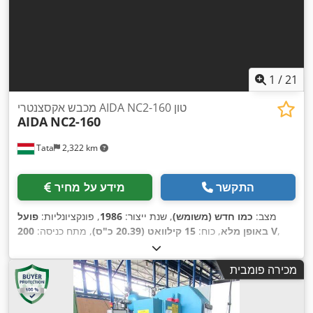
1
/
21
מכבש אקסצנטרי AIDA NC2-160 טון
AIDA
NC2-160
Tata
2,322 km
התקשר
מידע על מחיר
מצב:
כמו חדש (משומש)
, שנת ייצור:
1986
, פונקציונליות:
פועל
,
200 V
באופן מלא
, כוח:
15 קילוואט (20.39 כ"ס)
, מתח כניסה:
, רוחב שולחן:
600 מ"מ
,
160 t
סוג זרם כניסה:
תלת פאזי
, כוח לחץ:
אורך שולחן:
2,030 מ"מ
, משקל כולל:
19,000 ק"ג
, שנת שיפוץ
מכירה פומבית
, כוונון בוכנה הידראולית:
130 מ"מ
,
160 t
אחרונה:
2020
, כוח חירור:
,
ציוד:
מחסום אור בטיחותי