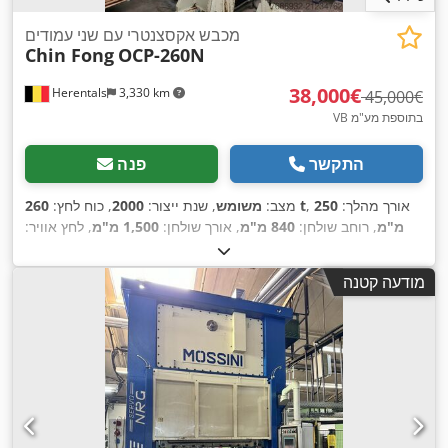
מכבש אקסצנטרי עם שני עמודים
Chin Fong
OCP-260N
‏38,000 ‏€
Herentals
3,330 km
‏45,000 ‏€
VB בתוספת מע"מ
התקשר
פנה
, אורך מהלך:
250
260 t
מצב:
משומש
, שנת ייצור:
2000
, כוח לחץ:
מ"מ
, רוחב שולחן:
840 מ"מ
, אורך שולחן:
1,500 מ"מ
, לחץ אוויר:
9.807 קורה
, חיבור אוויר דחוס:
9.807 קורה
, כוונון בוכנה הידראולית:
,
120 מ"מ
מודעה קטנה