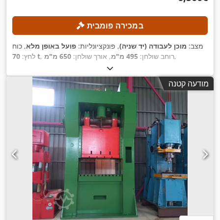
במכירה פומבית
מצב:
מוכן לעבודה (יד שניה)
, פונקציונליות:
פועל באופן מלא
, כוח
,
, רוחב שולחן:
495 מ"מ
, אורך שולחן:
650 מ"מ
70 t
לחץ:
מודעה קטנה