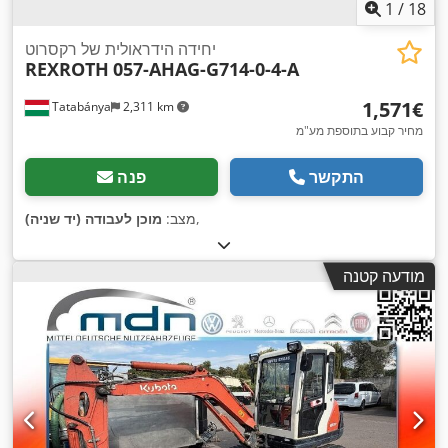
1
/
18
יחידה הידראולית של רקסרוט
REXROTH
057-AHAG-G714-0-4-A
‏1,571 ‏€
Tatabánya
2,311 km
מחיר קבוע בתוספת מע"מ
התקשר
פנה
,
מצב:
מוכן לעבודה (יד שניה)
מודעה קטנה