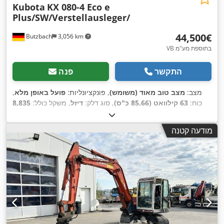
Kubota
KX 080-4 Eco e
Plus/SW/Verstellausleger/
‏44,500 ‏€
Butzbach
3,056 km
VB בתוספת מע"מ
התקשר
פנה
מצב:
מצב טוב מאוד (משומש)
, פונקציונליות:
פועל באופן מלא
,
כוח:
63 קילוואט (85.66 כ"ס)
, סוג דלק:
דיזל
, משקל כולל:
8,835
,
3,749 h
ק"ג
, שנת ייצור:
2018
, שעות עבודה:
מודעה קטנה