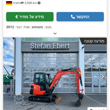
3,068 km
גרמניה
התקשר
מידע על מחיר
,
מצב:
משומש
, שנת ייצור:
2012
מודעה קטנה