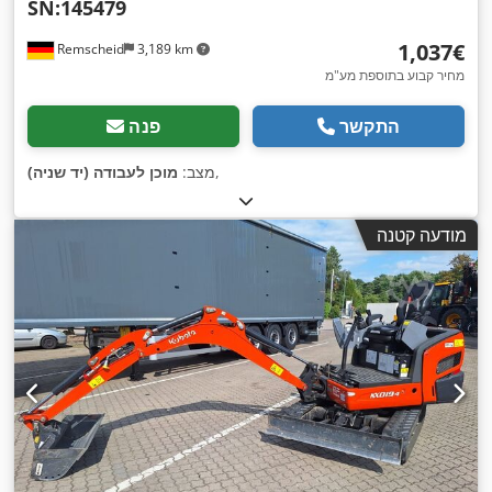
SN:145479
‏1,037 ‏€
Remscheid
3,189 km
מחיר קבוע בתוספת מע"מ
התקשר
פנה
,
מצב:
מוכן לעבודה (יד שניה)
מודעה קטנה