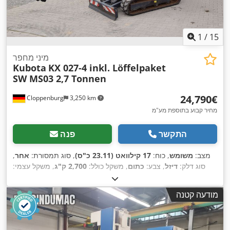
1
/
15
מיני מחפר
Kubota
KX 027-4 inkl. Löffelpaket
SW MS03 2,7 Tonnen
‏24,790 ‏€
Cloppenburg
3,250 km
מחיר קבוע בתוספת מע"מ
התקשר
פנה
מצב:
משומש
, כוח:
17 קילוואט (23.11 כ"ס)
, סוג תמסורת:
אחר
,
סוג דלק:
דיזל
, צבע:
כתום
, משקל כולל:
2,700 ק"ג
, משקל עצמי:
2,665 ק"ג
, משקל תפעולי:
2,665 ק"ג
, משקל טעינה מרבי:
35 ק"ג
,
מצב הנעה:
60 אחוז
, מספר מושבים:
1
, רישום ראשוני:
12/2020
,
מודעה קטנה
דרגת פליטה:
יורו 6
, מתלה:
אחר
, שנת ייצור:
2020
, שעות עבודה:
, תא נהג:
אחר
, דלק:
דיזל
, ציוד:
מסילות גומי, מערכת
3,562 h
,
אימובילייזר, פנסים נוספים