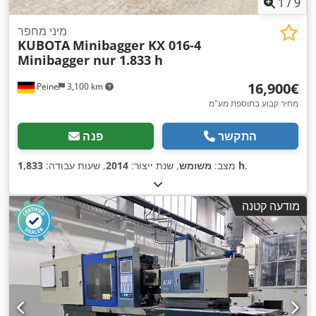
1
/
9
מיני מחפר
KUBOTA
Minibagger KX 016-4
Minibagger nur 1.833 h
‏16,900 ‏€
Peine
3,100 km
מחיר קבוע בתוספת מע"מ
התקשר
פנה
,
1,833 h
מצב:
משומש
, שנת ייצור:
2014
, שעות עבודה:
מודעה קטנה