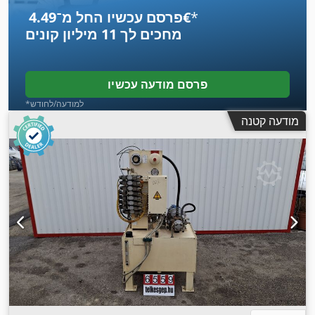
*
פרסם עכשיו החל מ־‏4.49 ‏€
מחכים לך
11 מיליון קונים
פרסם מודעה עכשיו
*למודעה/לחודש
מודעה קטנה