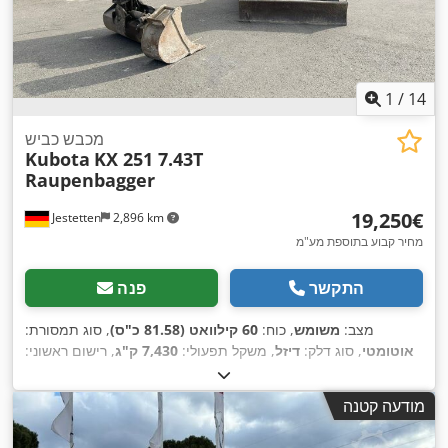
1
/
14
מכבש כביש
Kubota
KX 251 7.43T
Raupenbagger
‏19,250 ‏€
Jestetten
2,896 km
מחיר קבוע בתוספת מע"מ
התקשר
פנה
מצב:
משומש
, כוח:
60 קילוואט (81.58 כ"ס)
, סוג תמסורת:
אוטומטי
, סוג דלק:
דיזל
, משקל תפעולי:
7,430 ק"ג
, רישום ראשוני:
,
06/2005
, רוחב כולל:
25,500 מ"מ
מודעה קטנה