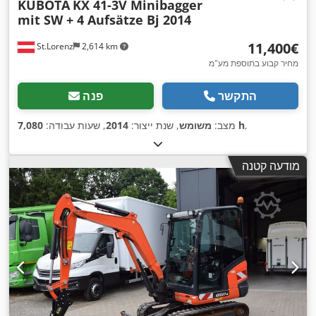
KUBOTA
KX 41-3V Minibagger
mit SW + 4 Aufsätze Bj 2014
‏11,400 ‏€
St.Lorenz
2,614 km
מחיר קבוע בתוספת מע"מ
התקשר
פנה
,
7,080 h
מצב:
משומש
, שנת ייצור:
2014
, שעות עבודה:
מודעה קטנה