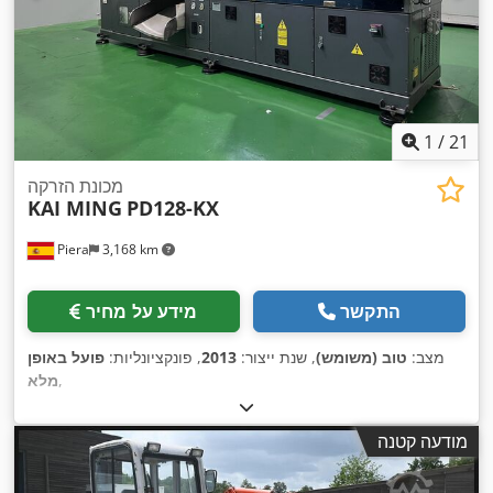
1
/
21
מכונת הזרקה
KAI MING
PD128-KX
Piera
3,168 km
התקשר
מידע על מחיר
מצב:
טוב (משומש)
, שנת ייצור:
2013
, פונקציונליות:
פועל באופן
,
מלא
מודעה קטנה