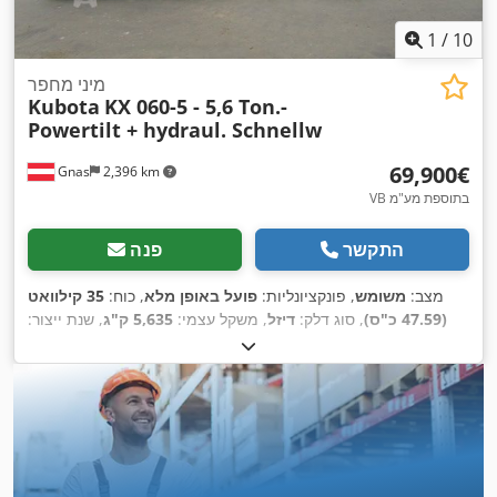
1
/
10
מיני מחפר
Kubota
KX 060-5 - 5,6 Ton.-
Powertilt + hydraul. Schnellw
‏69,900 ‏€
Gnas
2,396 km
VB בתוספת מע"מ
התקשר
פנה
מצב:
משומש
, פונקציונליות:
פועל באופן מלא
, כוח:
35 קילוואט
(47.59 כ"ס)
, סוג דלק:
דיזל
, משקל עצמי:
5,635 ק"ג
, שנת ייצור:
, אורך כולל:
4,000 מ"מ
, גובה בנייה:
956 h
2022
, שעות עבודה:
,
, רוחב בנייה:
1,970 מ"מ
Diesel
, סוג הנעה:
2,550 מ"מ