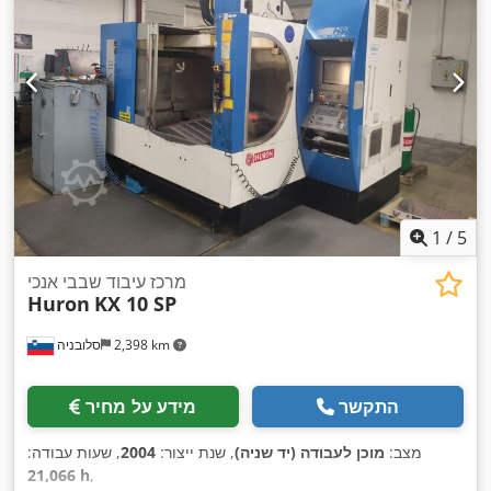
1
/
5
מרכז עיבוד שבבי אנכי
Huron
KX 10 SP
2,398 km
סלובניה
התקשר
מידע על מחיר
מצב:
מוכן לעבודה (יד שניה)
, שנת ייצור:
2004
, שעות עבודה:
21,066 h
,