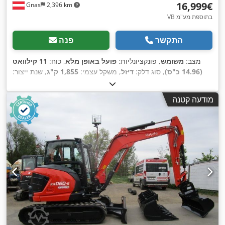
‏16,999 ‏€
Gnas
2,396 km
VB בתוספת מע"מ
התקשר
פנה
מצב:
משומש
, פונקציונליות:
פועל באופן מלא
, כוח:
11 קילוואט
(14.96 כ"ס)
, סוג דלק:
דיזל
, משקל עצמי:
1,855 ק"ג
, שנת ייצור:
,
Diesel
, סוג הנעה:
3,441 h
2012
, שעות עבודה:
מודעה קטנה