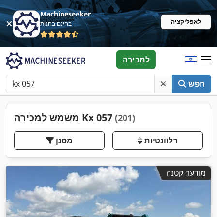
Machineseeker
לאפליקציה
בחינם בחנות
למכירה
חפש
משמש למכירה Kx 057
(201)
רלוונטיות
מסנן
מודעה קטנה