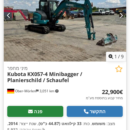
1
/
9
מיני מחפר
Kubota
KX057-4 Minibagger /
Planierschild / Schaufel
‏22,900 ‏€
Ober-Mörlen
3,051 km
מחיר קבוע בתוספת מע"מ
התקשר
פנה
מצב:
משומש
, כוח:
33 קילוואט (44.87 כ"ס)
, שנת ייצור:
2014
,
,
5,932 h
שעות עבודה: