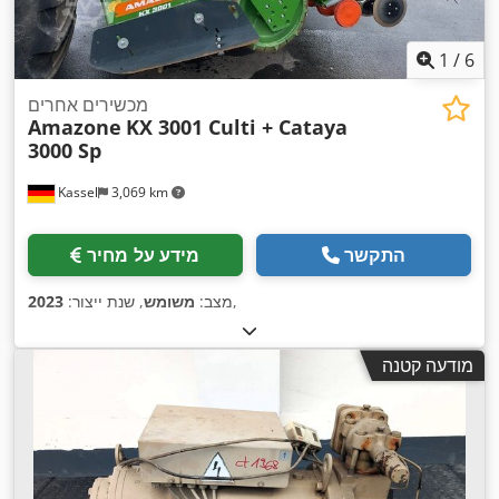
1
/
6
מכשירים אחרים
Amazone
KX 3001 Culti + Cataya
3000 Sp
Kassel
3,069 km
התקשר
מידע על מחיר
,
מצב:
משומש
, שנת ייצור:
2023
מודעה קטנה