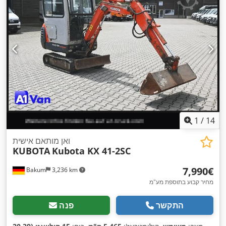
1
/
14
ואן מותאם אישית
KUBOTA
Kubota KX 41-2SC
‏7,990 ‏€
Bakum
3,236 km
מחיר קבוע בתוספת מע"מ
התקשר
פנה