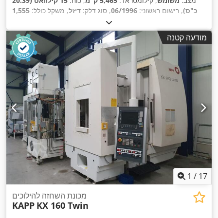
מצב:
משומש
, קילומטראז':
5,465 ק"מ
, כוח:
15 קילוואט (20.39
כ"ס)
, רישום ראשוני:
06/1996
, סוג דלק:
דיזל
, משקל כולל:
1,555
ק"ג
, צבע:
אדום
, תא נהג:
קבינת יום
, דרגת פליטה:
אף אחד
, שנת
,
, ציוד:
רישום משאית, תא נהג
5,465 h
ייצור:
1996
, שעות עבודה:
מודעה קטנה
1
/
17
מכונת השחזה להילוכים
KAPP
KX 160 Twin