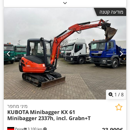
מודעה קטנה
1
/
8
מיני מחפר
KUBOTA
Minibagger KX 61
Minibagger 2337h, incl. Grabn+T
‏23,900 ‏€
Peine
3,100 km