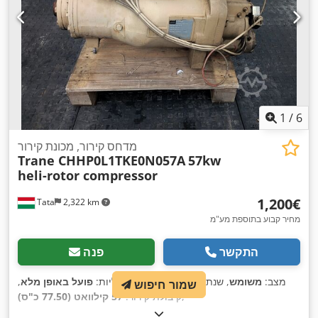
1
/
6
מדחס קירור, מכונת קירור
Trane CHHP0L1TKE0N057A
57kw
heli-rotor compressor
‏1,200 ‏€
Tata
2,322 km
מחיר קבוע בתוספת מע"מ
התקשר
פנה
מצב:
משומש
, שנת ייצור:
2006
, פונקציונליות:
פועל באופן מלא
,
שמור חיפוש
,
קיבולת קירור:
57 קילוואט (77.50 כ"ס)