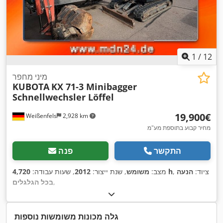
1
/
12
מיני מחפר
KUBOTA
KX 71-3 Minibagger
Schnellwechsler Löffel
‏19,900 ‏€
Weißenfels
2,928 km
מחיר קבוע בתוספת מע"מ
התקשר
פנה
, ציוד:
הנעה
4,720 h
מצב:
משומש
, שנת ייצור:
2012
, שעות עבודה:
,
בכל הגלגלים
גלה מכונות משומשות נוספות