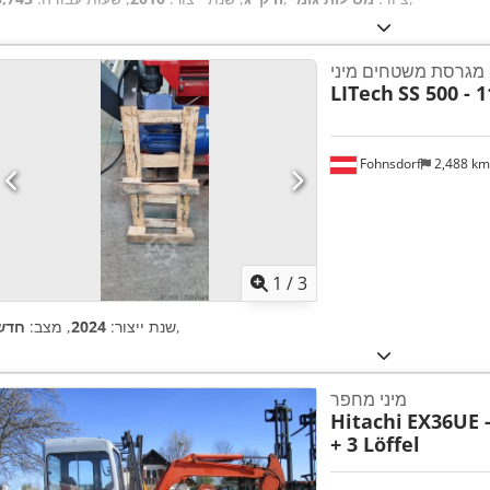
מגרסת משטחים מיני
LITech
SS 500 - 
Fohnsdorf
2,488 k
1
/
3
,
שנת ייצור:
2024
, מצב:
חדש
מיני מחפר
Hitachi
EX36UE -
+ 3 Löffel