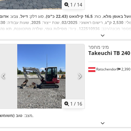
1
/
14
ועל באופן מלא
, כוח:
16.5 קילוואט (22.43 כ"ס)
, סוג דלק:
דיזל
, צבע:
אדום
לי:
2,530 ק"ג
, רישום ראשוני:
02/2025
, שנת ייצור:
2025
, שעות עבודה:
ספר מכונה/רכב:
122510936
, ציוד:
מסילות גומי, שלדה מתכווננת, תא נהג
מיני מחפר
Takeuchi
TB 240
Ratschendorf
2,390
1
/
16
,
מצב:
טוב (משומש)