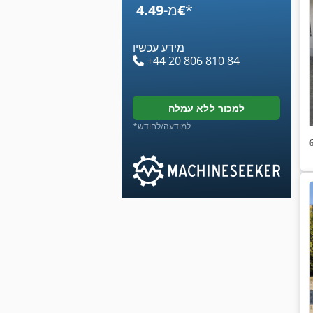
*
‏4.49 ‏€
מ-
מידע עכשיו
+44 20 806 810 84
למכור ללא עמלה
*למודעה/לחודש