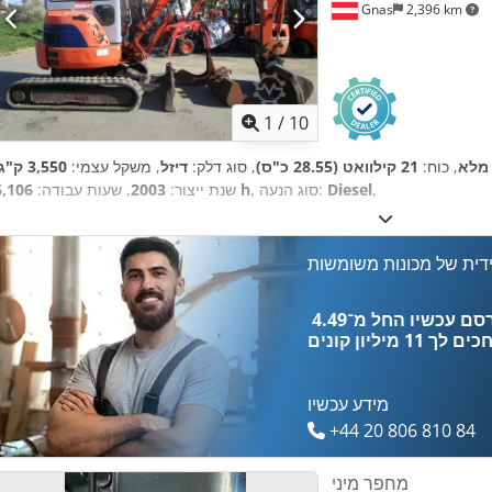
Gnas
2,396 km
1
/
10
 מלא
, כוח:
21 קילוואט (28.55 כ"ס)
, סוג דלק:
דיזל
, משקל עצמי:
3,550 ק"ג
,
Diesel
, סוג הנעה:
6,106 h
שנת ייצור:
2003
, שעות עבודה:
דית של מכונות משומשות
כים לך
11 מיליון קונים
מידע עכשיו
+44 20 806 810 84
מחפר מיני