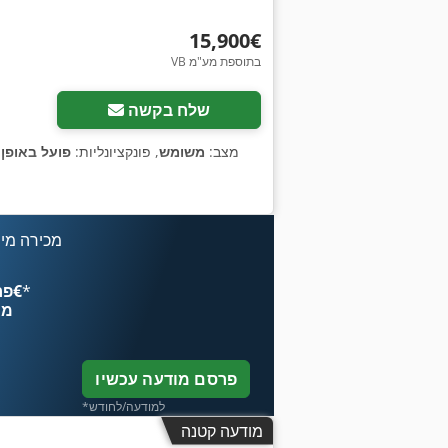
‏15,900 ‏€
VB בתוספת מע"מ
שלח בקשה
מצב:
משומש
, פונקציונליות:
פועל באופן
מכירה מיי
*
פרסם עכשיו החל מ־‏4.49 ‏€
מח
פרסם מודעה עכשיו
*למודעה/לחודש
מודעה קטנה