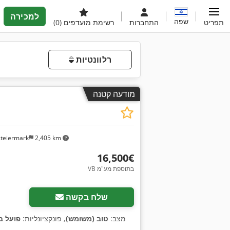
למכירה
שפה
תפריט
התחברות
רשימת מועדפים
(0)
רלוונטיות
מודעה קטנה
steiermark
2,405 km
‏16,500 ‏€
VB בתוספת מע"מ
שלח בקשה
מצב:
טוב (משומש)
, פונקציונליות:
פועל ב