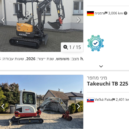
3,006 km
גרמניה
1
/
15
,
6 h
מצב:
משומש
, שנת ייצור:
2026
, שעות עבודה:
מיני מחפר
Takeuchi
TB 225
Veľká Paka
2,401 