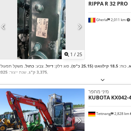
RIPPA
R 32 PRO
Gherla
2,011 km
1
/
25
א
, כוח:
18.5 קילוואט (25.15 כ"ס)
, סוג דלק:
דיזל
, צבע:
כחול
, משקל תפעולי:
,
3,375 ק"ג
, שנת ייצור:
2025
מיני מחפר
KUBOTA
KX042-
Tettnang
2,828 km