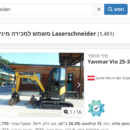
חפש
משמש למכירה מיני Laserschneider
(1,451)
מיני מחפר
Yanmar
Vio 25-3
Sankt Veit in der Süd
1
/
16
אופן מלא
, כוח:
15 קילוואט (20.39 כ"ס)
, סוג דלק:
דיזל
, משקל עצמי:
2,770
,
, ציוד:
מסילות גומי
3,743 h
ק"ג
, שנת ייצור:
2010
, שעות עבודה: