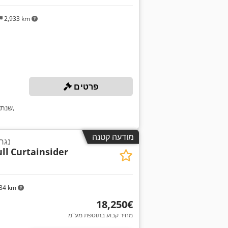
2,933 km
פרטים
,
שנת 
מודעה קטנה
נגר
ll
Curtainsider
84 km
‏18,250 ‏€
מחיר קבוע בתוספת מע"מ