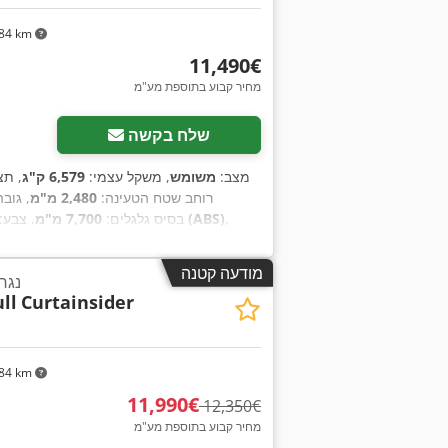
84 km
‏11,490 ‏€
מחיר קבוע בתוספת מע"מ
שלח בקשה
מצב:
משומש
, משקל עצמי:
6,579 ק"ג
, תצ
רוחב שטח הטעינה:
2,480 מ"מ
, גוב
,
מערכת בלימה למניעת נעילה (ABS)
, בסיס גלגלים:
7,700 מ"מ
, צבע:
מודעה קטנה
נגר
ll
Curtainsider
84 km
‏11,990 ‏€
‏12,350 ‏€
מחיר קבוע בתוספת מע"מ