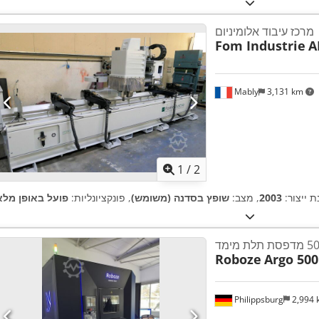
מרכז עיבוד אלומיניום
Fom Industrie
A
Mably
3,131 km
1
/
2
ת ייצור:
2003
, מצב:
שופץ בסדנה (משומש)
, פונקציונליות:
פועל באופן מלא
Roboze
Argo 500
Philippsburg
2,994