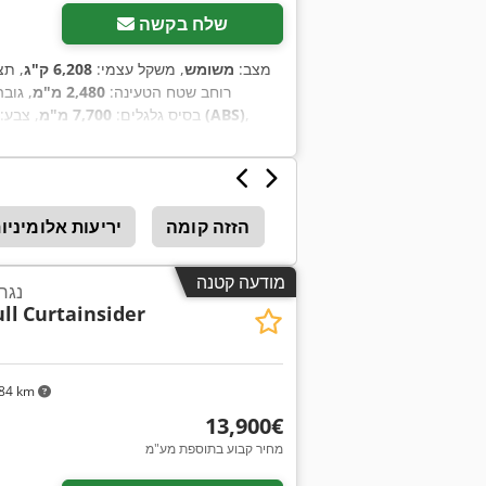
שלח בקשה
מצב:
משומש
, משקל עצמי:
6,208 ק"ג
, תצ
רוחב שטח הטעינה:
2,480 מ"מ
, גוב
,
מערכת בלימה למניעת נעילה (ABS)
, בסיס גלגלים:
7,700 מ"מ
, צבע:
יבוד (אנכיים)
הזזה
הזזה קומה
יריעות אלומיניו
מודעה קטנה
נגר
ll
Curtainsider
84 km
‏13,900 ‏€
מחיר קבוע בתוספת מע"מ