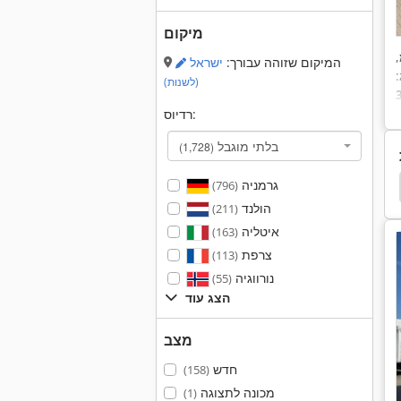
מיקום
,
המיקום שזוהה עבורך:
ישראל
:
(לשנות)
רדיוס:
בלתי מוגבל
(1,728)
גרמניה
Deckel Maho Fp3
Doosan
מתקני כרסום אנכיים
(796)
הולנד
(211)
איטליה
(163)
צרפת
(113)
נורווגיה
(55)
הצג עוד
מצב
חדש
(158)
מכונה לתצוגה
(1)