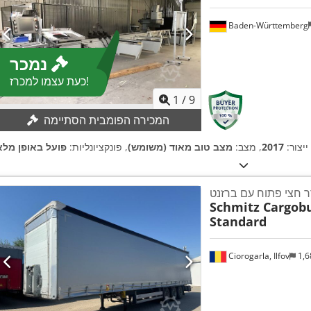
Baden-Württemberg
נמכר
כעת עצמו למכרז!
1
/
9
המכירה הפומבית הסתיימה
ייצור:
2017
, מצב:
מצב טוב מאוד (משומש)
, פונקציונליות:
פועל באופן מלא
ר חצי פתוח עם ברזנט
Schmitz Cargobu
Standard
Ciorogarla, Ilfov
1,6