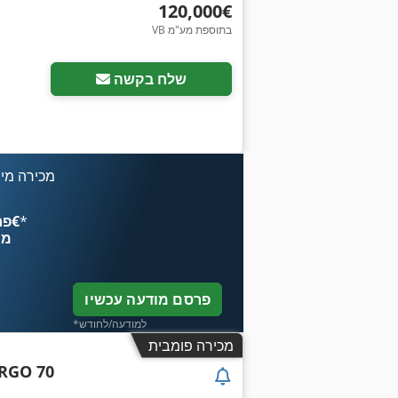
‏120,000 ‏€
VB בתוספת מע"מ
שלח בקשה
מכירה מיי
*
פרסם עכשיו החל מ־‏4.49 ‏€
מח
פרסם מודעה עכשיו
*למודעה/לחודש
מכירה פומבית
RGO 70