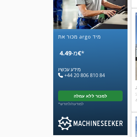
מכור את argo מיד
*
‏4.49 ‏€
מ-
מידע עכשיו
+44 20 806 810 84
,
:
למכור ללא עמלה
*למודעה/לחודש