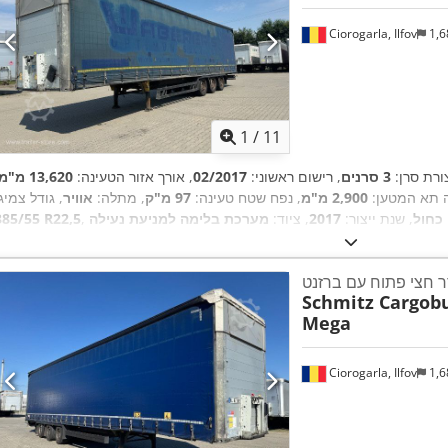
Ciorogarla, Ilfov
1,6
1
/
11
ורת סרן:
3 סרנים
, רישום ראשוני:
02/2017
, אורך אזור הטעינה:
13,620 מ"מ
ה תא המטען:
2,900 מ"מ
, נפח שטח טעינה:
97 מ"ק
, מתלה:
אוויר
, גודל צמיג
כחול
, שנת ייצור:
2017
, ציוד:
385/55 R22,5
ר חצי פתוח עם ברזנט
Schmitz Cargobu
Mega
Ciorogarla, Ilfov
1,6