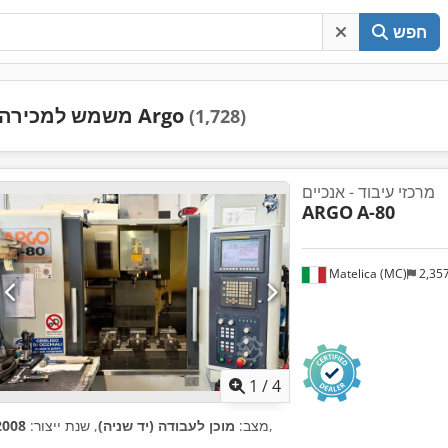
חפש
משמש למכירה Argo
(1,728)
מרכזי עיבוד - אנכיים
ARGO
A-80
Matelica (MC)
2,35
1
/
4
,
מצב:
מוכן לעבודה (יד שניה)
, שנת ייצור:
2008