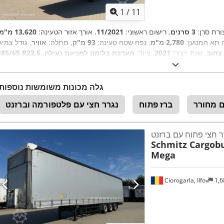
1
/
11
ורת סרן:
3 סרנים
, רישום ראשוני:
11/2021
, אורך אזור הטעינה:
13,620 מ"מ
ה תא המטען:
2,780 מ"מ
, נפח שטח טעינה:
93 מ"ק
, מתלה:
אוויר
, גודל צמיג
צהוב
, שנת ייצור:
2021
, ציוד:
385/65 R22,5
גלה מכונות משומשות נוספות
ם מחורר
ברז פתוח
נגרר חצי עם פלטפורמה וברזנט
ר חצי פתוח עם ברזנט
Schmitz Cargobu
Mega
Ciorogarla, Ilfov
1,6