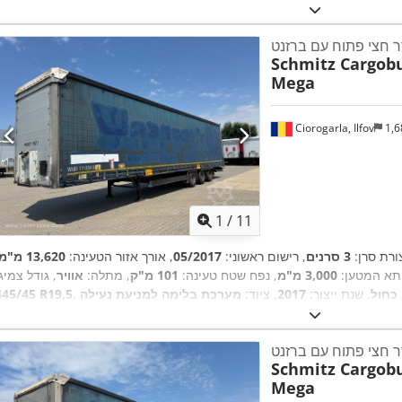
ר חצי פתוח עם ברזנט
Schmitz Cargobu
Mega
Ciorogarla, Ilfov
1,6
1
/
11
ורת סרן:
3 סרנים
, רישום ראשוני:
05/2017
, אורך אזור הטעינה:
13,620 מ"מ
 תא המטען:
3,000 מ"מ
, נפח שטח טעינה:
101 מ"ק
, מתלה:
אוויר
, גודל צמיג
כחול
, שנת ייצור:
2017
, ציוד:
445/45 R19,5
ר חצי פתוח עם ברזנט
Schmitz Cargobu
Mega