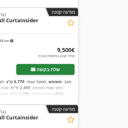
מודעה קטנה
נגר
ll
Curtainsider
84 km
‏9,500 ‏€
מחיר קבוע בתוספת מע"מ
שלח בקשה
מצב:
משומש
, משקל עצמי:
6,770 ק"ג
, תצ
רוחב שטח הטעינה:
2,480 מ"מ
, גובה
,
מערכת בלימה למניעת נעילה (ABS)
, בסיס גלגלים:
7,700 מ"מ
, צבע:
מודעה קטנה
נגר
ll
Curtainsider