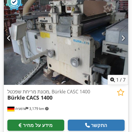
1
/
7
מכונת מריחת שפכטל, Bürkle CASC 1400
Bürkle
CACS 1400
3,179 km
גרמניה
התקשר
מידע על מחיר