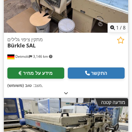
1
/
8
מתקין ציפוי גלילים
Bürkle
SAL
Detmold
3,146 km
התקשר
מידע על מחיר
,
מצב:
טוב (משומש)
מודעה קטנה