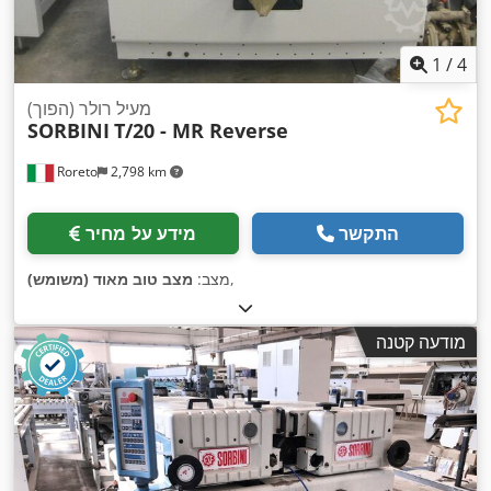
1
/
4
מעיל רולר (הפוך)
SORBINI
T/20 - MR Reverse
Roreto
2,798 km
התקשר
מידע על מחיר
,
מצב:
מצב טוב מאוד (משומש)
מודעה קטנה