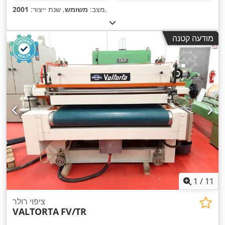
,
מצב:
משומש
, שנת ייצור:
2001
מודעה קטנה
1
/
11
ציפוי רולר
VALTORTA
FV/TR