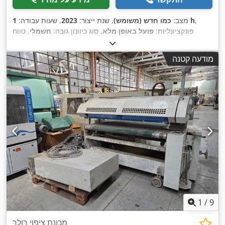
,
1 h
מצב:
כמו חדש (משומש)
, שנת ייצור:
2023
, שעות עבודה:
פונקציונליות:
פועל באופן מלא
, סוג כיוונון גובה:
חשמלי
, טווח
,
עבודה:
400 מ"מ
, משך האחריות:
6 חודשים
מודעה קטנה
1
/
9
מכונת ציפוי רולר