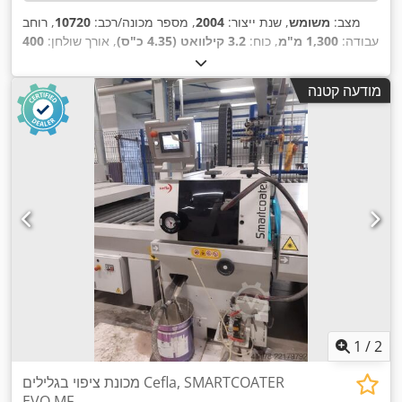
מצב:
משומש
, שנת ייצור:
2004
, מספר מכונה/רכב:
10720
, רוחב
עבודה:
1,300 מ"מ
, כוח:
3.2 קילוואט (4.35 כ"ס)
, אורך שולחן:
400
,
מ"מ
, רוחב שולחן:
1,300 מ"מ
, מספר גלילים:
2
מודעה קטנה
1
/
2
מכונת ציפוי בגלילים Cefla, SMARTCOATER
EVO MF