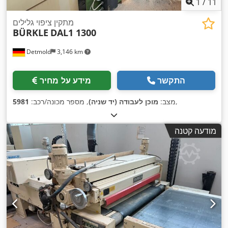
1
/
11
מתקין ציפוי גלילים
BÜRKLE
DAL1 1300
Detmold
3,146 km
התקשר
מידע על מחיר
,
מצב:
מוכן לעבודה (יד שניה)
, מספר מכונה/רכב:
5981
מודעה קטנה