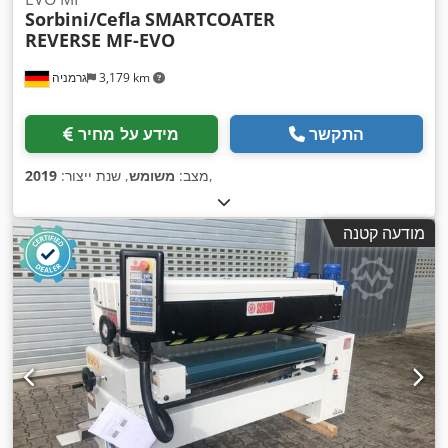
Sorbini/Cefla
SMARTCOATER
REVERSE MF-EVO
3,179 km
גרמניה
התקשר
מידע על מחיר
,
מצב:
משומש
, שנת ייצור:
2019
מודעה קטנה