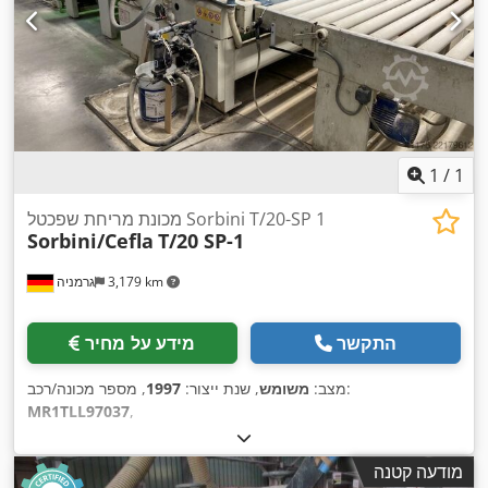
1
/
1
מכונת מריחת שפכטל Sorbini T/20-SP 1
Sorbini/Cefla
T/20 SP-1
3,179 km
גרמניה
התקשר
מידע על מחיר
, מספר מכונה/רכב:
מצב:
משומש
, שנת ייצור:
1997
MR1TLL97037
,
מודעה קטנה