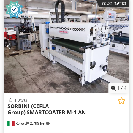
מודעה קטנה
1
/
4
מעיל רולר
SORBINI (CEFLA
Group)
SMARTCOATER M-1 AN
Roreto
2,798 km