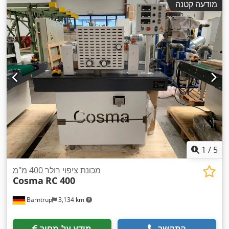
מודעה קטנה
1
/
5
מכונת ציפוי רולר 400 מ"מ
Cosma
RC 400
Barntrup
3,134 km
התקשר
מידע על מחיר