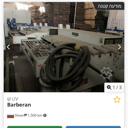
מודעה קטנה
1
/
3
קו UV
Barberan
Sliven
1,500 km