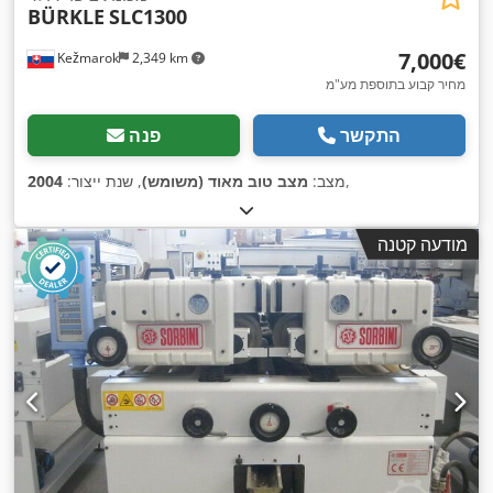
BÜRKLE
SLC1300
‏7,000 ‏€
Kežmarok
2,349 km
מחיר קבוע בתוספת מע"מ
התקשר
פנה
,
מצב:
מצב טוב מאוד (משומש)
, שנת ייצור:
2004
מודעה קטנה