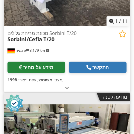
1
/
11
מכונת מריחת גלילים Sorbini T/20
Sorbini/Cefla
T/20
3,179 km
גרמניה
התקשר
מידע על מחיר
,
מצב:
משומש
, שנת ייצור:
1998
מודעה קטנה