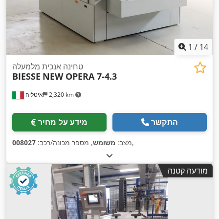
1
/
14
טחינה אנכית מלמעלה
BIESSE
NEW OPERA 7-4.3
2,320 km
איטליה
התקשר
מידע על מחיר
,
מצב:
משומש
, מספר מכונה/רכב:
008027
מודעה קטנה