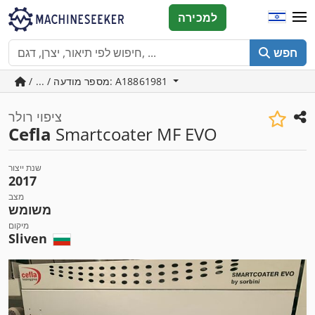
למכירה
חפש
/ ... / מספר מודעה: A18861981
ציפוי רולר
Cefla
Smartcoater MF EVO
שנת ייצור
2017
מצב
משומש
מיקום
Sliven