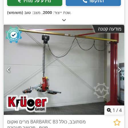
התקשר
מידע על מחיר
,
שנת ייצור:
2000
, מצב:
טוב (משומש)
מודעה קטנה
1
/
4
מרים ואקום BARBARIC B3 מסתובב, כולל
מנוף - מכשיר תערוכה -