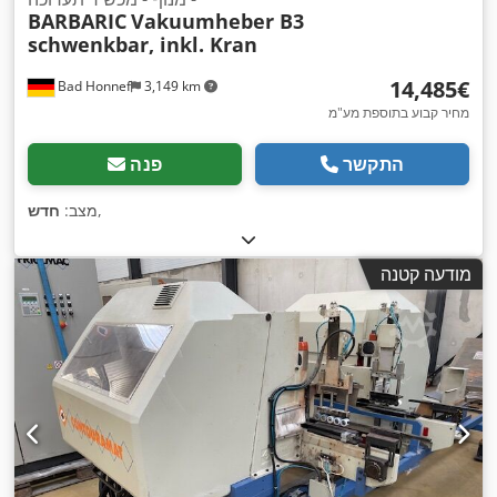
BARBARIC
Vakuumheber B3
schwenkbar, inkl. Kran
‏14,485 ‏€
Bad Honnef
3,149 km
מחיר קבוע בתוספת מע"מ
התקשר
פנה
,
מצב:
חדש
מודעה קטנה