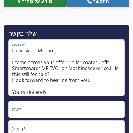
התקשר
מידע על מחיר
שלח בקשה
הודעה*
שם*
דוא"ל*