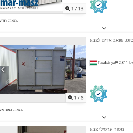
1
/
13
,
מצב:
חדש
סוס, שואב אדים לצבע
Tatabánya
2,311 k
1
/
8
,
מצב:
משומש
מפוח ערפילי צבע