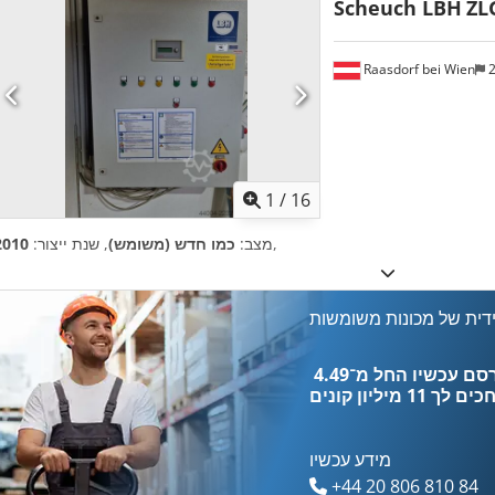
Scheuch LBH
ZLG
Raasdorf bei Wien
2
1
/
16
,
מצב:
כמו חדש (משומש)
, שנת ייצור:
2010
דית של מכונות משומשות
כים לך
11 מיליון קונים
מידע עכשיו
+44 20 806 810 84