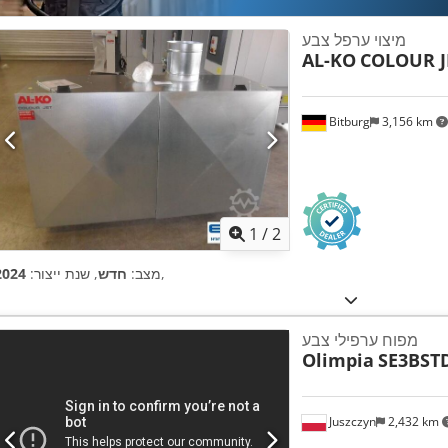
מיצוי ערפל צבע
AL-KO
COLOUR J
Bitburg
3,156 km
1
/
2
,
מצב:
חדש
, שנת ייצור:
2024
מפוח ערפילי צבע
Olimpia
SE3BST
Juszczyn
2,432 km