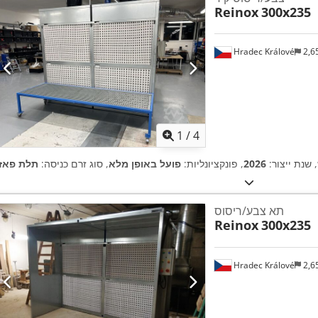
Reinox
300x235
Hradec Králové
2,6
1
/
4
, שנת ייצור:
2026
, פונקציונליות:
פועל באופן מלא
, סוג זרם כניסה:
תלת פאזי
תא צבע/ריסוס
Reinox
300x235
Hradec Králové
2,6