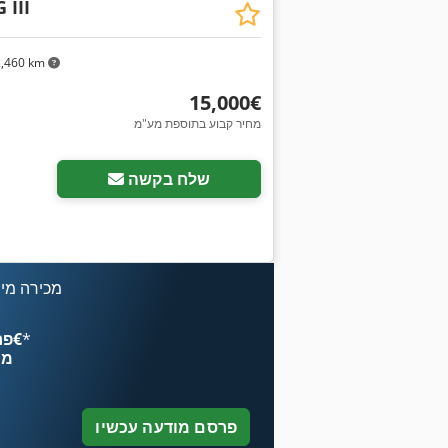
 III
,460 km
‏15,000 ‏€
מחיר קבוע בתוספת מע"מ
שלח בקשה
מכירה מיי
*
פרסם עכשיו החל מ־‏4.49 ‏€
מח
פרסם מודעה עכשיו