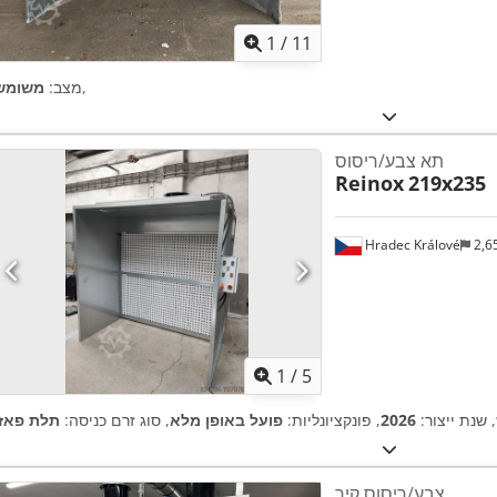
1
/
11
,
מצב:
משומש
תא צבע/ריסוס
Reinox
219x235
Hradec Králové
2,6
1
/
5
, שנת ייצור:
2026
, פונקציונליות:
פועל באופן מלא
, סוג זרם כניסה:
תלת פאזי
צבע/ריסוס קיר