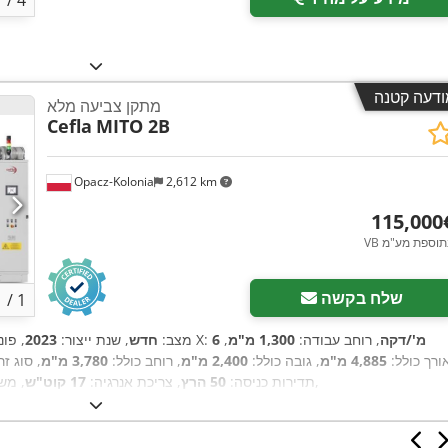
ודעה קטנה
מתקן צביעה מלא
Cefla
MITO 2B
Opacz-Kolonia
2,612 km
11 ‏€
 בתוספת מע"מ
בקש תמונות נוספות
שלח בקשה
1
/
1
6 מ'/דקה
, רוחב עבודה:
1,300 מ"מ
,
, קצב ההזנה ציר X:
מצב:
חדש
, שנת ייצור:
2023
, פונ
ורך כולל:
4,885 מ"מ
, גובה כולל:
2,400 מ"מ
, רוחב כולל:
3,780 מ"מ
, סוג ז
,
, תדירות כניסה:
50 הרץ
, צריכת אנרגיה:
17 קוט"ש
, מש