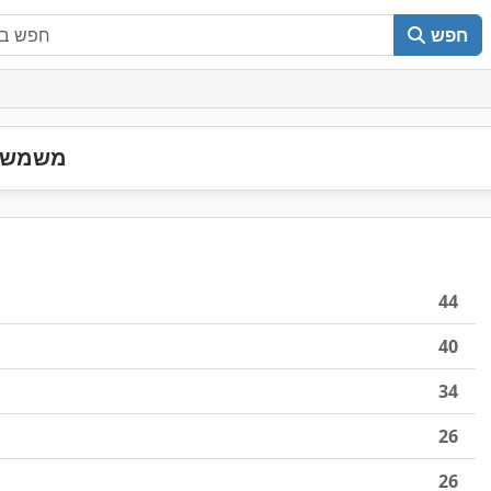
חפש
משמש ל
44
40
34
26
26