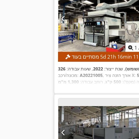
1
10
min
16
h
21
d
5
מסתיים בעוד
שומש)
, שנת ייצור:
2022
, שעות עבודה:
, אורך הזנה ציר X:
A20221005
מכונה/רכב:
 (מקס'):
500 ק"ג
, רוחב עבודה:
1,300 מ"מ