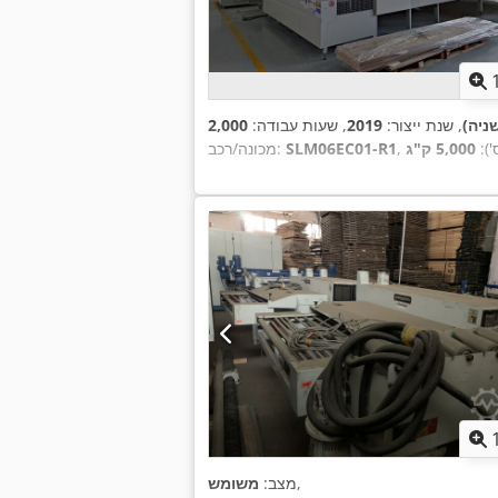
ניה)
, שנת ייצור:
2019
, שעות עבודה:
'):
5,000 ק"ג
SLM06EC01-R1
מכונה/רכב:
,
מצב:
משומש