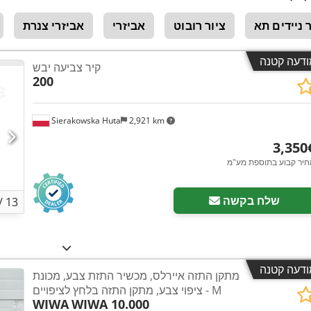
ר ניידים תא
ציור רובוט
אביזרי
אביזרי צנרת
ודעה קטנה
קיר צביעה יבש
200
Sierakowska Huta
2,921 km
3 ‏€
חיר קבוע בתוספת מע"מ
שלח בקשה
/
13
ודעה קטנה
מתקן התזה איירלס, מכשיר התזת צבע, מכונת
ציפוי צבע, מתקן התזה בלחץ לציפויים - M
WIWA
WIWA 10.000