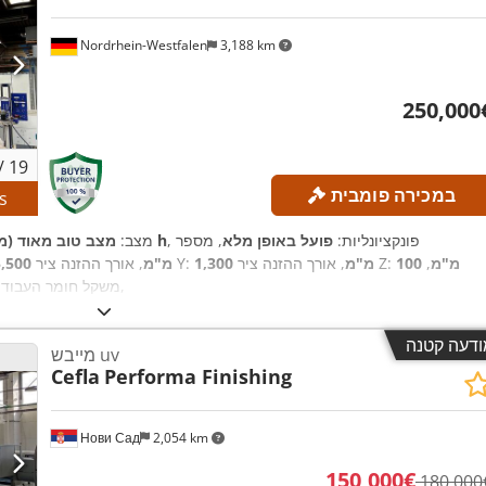
Nordrhein-Westfalen
3,188 km
25 ‏€
/
19
במכירה פומבית
s
, פונקציונליות:
פועל באופן מלא
, מספר
326 h
מצב:
מצב טוב מאוד (מ
100 מ"מ
,
, אורך ההזנה ציר Z:
1,300 מ"מ
, אורך ההזנה ציר Y:
5,500 מ"מ
,
משקל חומר העבודה
ודעה קטנה
מייבש uv
Cefla
Performa Finishing
Нови Сад
2,054 km
‏150,000 ‏€
 ‏€