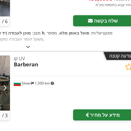
חיר קבוע בתוספת מע"מ
שלח בקשה
1
/
6
, פונקציונליות:
פועל באופן מלא
, מספר
2,000 h
מצב:
מוכן לעבודה (יד ש
,
, משקל חומר העבודה (מקס
ודעה קטנה
קו UV
Barberan
Sliven
1,500 km
מידע על מחיר
1
/
3