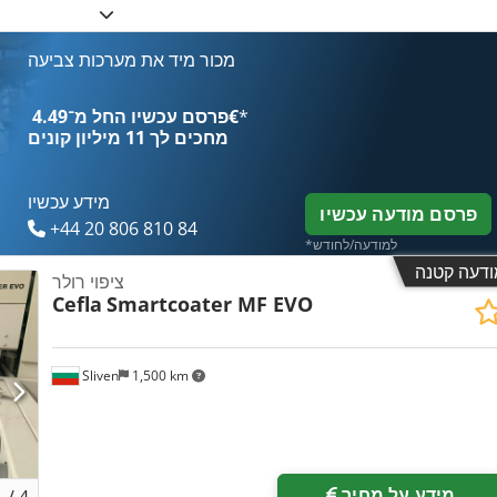
מכור מיד את מערכות צביעה
*
פרסם עכשיו החל מ־‏4.49 ‏€
מחכים לך
11 מיליון קונים
מידע עכשיו
פרסם מודעה עכשיו
+44 20 806 810 84
*למודעה/לחודש
ודעה קטנה
ציפוי רולר
Cefla
Smartcoater MF EVO
Sliven
1,500 km
מידע על מחיר
1
/
4