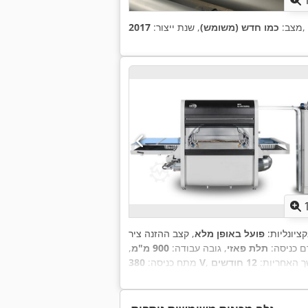
,
מצב:
כמו חדש (משומש)
, שנת ייצור:
2017
קציונליות:
פועל באופן מלא
רם כניסה:
תלת פאזי
, גובה עבודה:
900 מ"מ
,
ך האחריות:
12 חודשים
380 V
מתח כניסה: