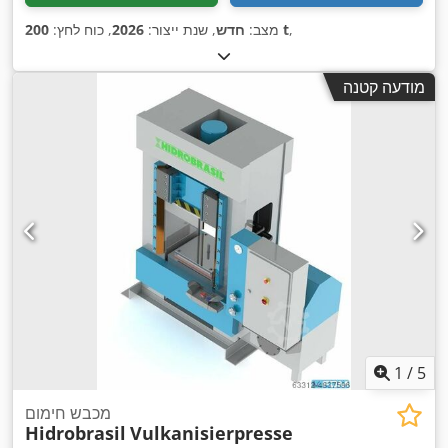
,
200 t
מצב:
חדש
, שנת ייצור:
2026
, כוח לחץ:
מודעה קטנה
1
/
5
מכבש חימום
Hidrobrasil
Vulkanisierpresse