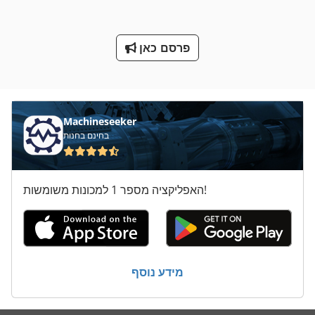
ס מ מסדרת M
פרסם כאן
על מיני ואנים
קו משעמם
רכזת יחידת
Machineseeker
בחינם בחנות
האפליקציה מספר 1 למכונות משומשות!
מידע נוסף