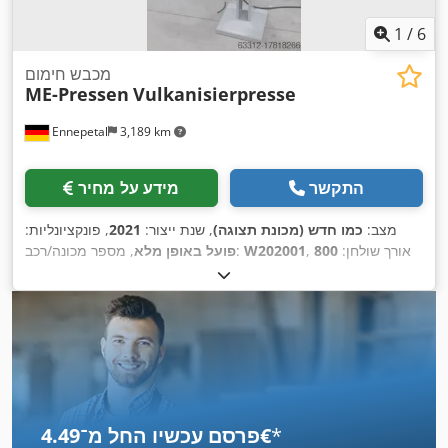
1
/
6
מכבש חימום
ME-Pressen
Vulkanisierpresse
Ennepetal
3,189 km
התקשר
מידע על מחיר
מצב:
כמו חדש (מכונת תצוגה)
, שנת ייצור:
2021
, פונקציונליות:
, אורך שולחן:
800
W202001
, מספר מכונה/רכב:
פועל באופן מלא
,
מ"מ
, רוחב שולחן:
550 מ"מ
, ציוד:
תיעוד / מדריך
*
פרסם עכשיו החל מ־‏4.49 ‏€