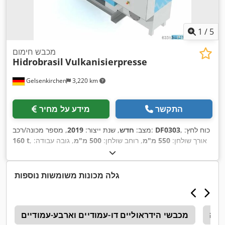
1
/
5
מכבש חימום
Hidrobrasil
Vulkanisierpresse
Gelsenkirchen
3,220 km
התקשר
מידע על מחיר
, כוח לחץ:
DF0303
, מספר מכונה/רכב:
מצב:
חדש
, שנת ייצור:
2019
, אורך שולחן:
550 מ"מ
, רוחב שולחן:
500 מ"מ
, גובה עבודה:
160 t
,
550 מ"מ
גלה מכונות משומשות נוספות
דנה
מכבשי הידראוליים דו-עמודיים וארבע-עמודיים
ל