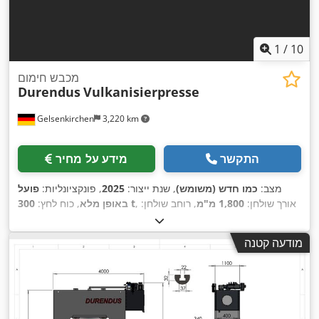
1
/
10
מכבש חימום
Durendus
Vulkanisierpresse
Gelsenkirchen
3,220 km
התקשר
מידע על מחיר
מצב:
כמו חדש (משומש)
, שנת ייצור:
2025
, פונקציונליות:
פועל
, אורך שולחן:
1,800 מ"מ
, רוחב שולחן:
300 t
באופן מלא
, כוח לחץ:
,
1,100 מ"מ
מודעה קטנה