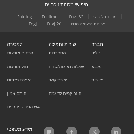
חיפושי מכונות נוכחיים:
מכונות ליטוש
Fngj 32
Foellmer
Folding
מכונות השחזה סרט
Fngj 20
Fngj
חברה
שירות ותמיכה
למכירה
עלינו
התחברות
פרסום מודעות
מכבש
שאלות נפוצות/עזרה
נהל מודעות
משרות
יצירת קשר
הזמנת פרסום
חוזה קנייה לדוגמה
חותם אמון
הגש מכירה פומבית
מידע משפטי