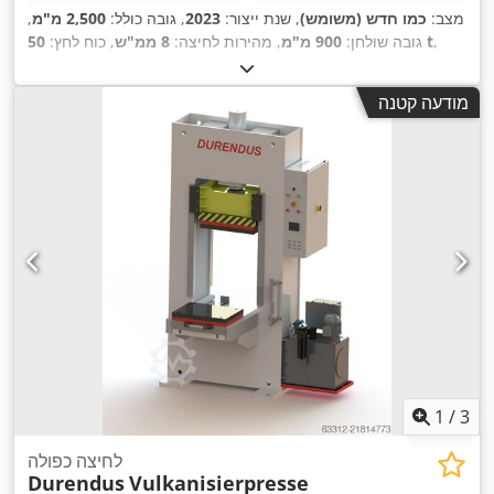
מצב:
כמו חדש (משומש)
, שנת ייצור:
2023
, גובה כולל:
2,500 מ"מ
,
,
50 t
גובה שולחן:
900 מ"מ
, מהירות לחיצה:
8 ממ"ש
, כוח לחץ:
משקל כולל:
2,900 ק"ג
, לחץ עבודה:
250 קורה
, רוחב לוח הבוכנה:
498 מ"מ
, אורך שולחן:
522 מ"מ
, רוחב שולחן:
522 מ"מ
, סוג זרם
מודעה קטנה
,
400 V
כניסה:
מזגן
, כוח:
10 קילוואט (13.60 כ"ס)
, מתח כניסה:
טבלת מרחקים לאיל כוח:
600 מ"מ
, קיבולת מיכל שמן:
130 ל
,
,
מהירות הפעלה:
8 ממ"ש
, ציוד:
מחסום אור בטיחותי
1
/
3
לחיצה כפולה
Durendus
Vulkanisierpresse