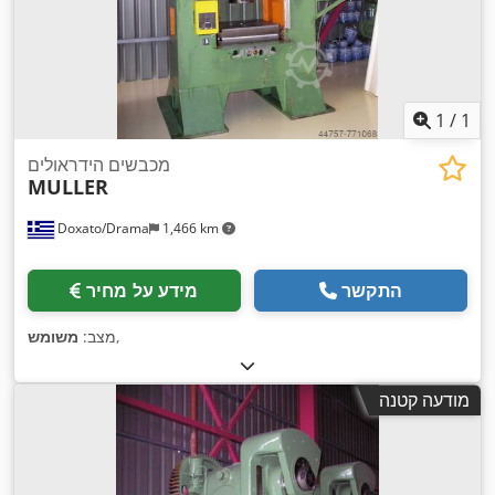
1
/
1
מכבשים הידראולים
MULLER
Doxato/Drama
1,466 km
התקשר
מידע על מחיר
,
מצב:
משומש
מודעה קטנה