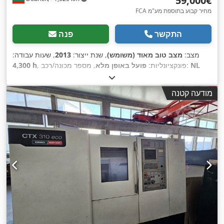
‏59,000 ‏€
FCA מחיר קבוע בתוספת מע"מ
התקשר
פנה
מצב:
מצב טוב מאוד (משומש)
, שנת ייצור:
2013
, שעות עבודה:
NL
, מספר מכונה/רכב:
, פונקציונליות:
פועל באופן מלא
4,300 h
254131163
,
מודעה קטנה