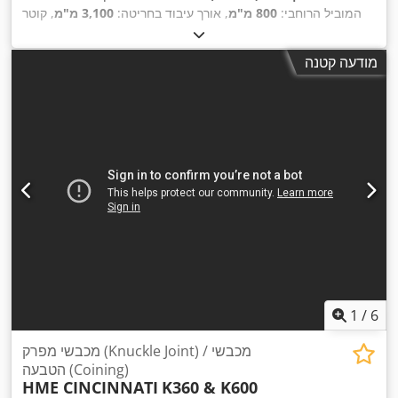
המוביל הרוחבי:
800 מ"מ
, אורך עיבוד בחריטה:
3,100 מ"מ
, קוטר
חריטה:
550 מ"מ
, מהירות ציר (מקסימלית):
350 סל"ד
, מרחק
,
3,000 מ"מ
, מרחק תנועה ציר Z:
550 מ"מ
נסיעה בציר X:
מודעה קטנה
1
/
6
מכבשי מפרק (Knuckle Joint) / מכבשי
הטבעה (Coining)
HME CINCINNATI
K360 & K600