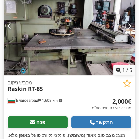
סל"ד
, גובה כולל:
11,500 מ"מ
, משקל כולל:
57,000 ק"ג
, טווח
,
עבודה:
2,500 מ"מ
, הספק מנוע ציר ליטוש:
46,000 וואט
1
/
5
מכבש ניקוב
Raskin
RT-85
‏2,000 ‏€
Благоевград
1,608 km
מחיר קבוע בתוספת מע"מ
התקשר
פנה
מצב:
מצב טוב מאוד (משומש)
, פונקציונליות:
פועל באופן מלא
,