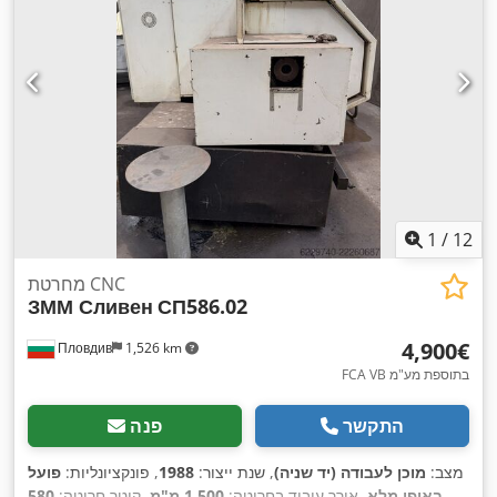
כולל:
1,850 מ"מ
, סוג זרם כניסה:
תלת פאזי
, משקל כולל:
6,000
,
ק"ג
, ציוד:
תיעוד / מדריך
1
/
12
מחרטת CNC
ЗММ Сливен
СП586.02
‏4,900 ‏€
Пловдив
1,526 km
FCA VB בתוספת מע"מ
התקשר
פנה
מצב:
מוכן לעבודה (יד שניה)
, שנת ייצור:
1988
, פונקציונליות:
פועל
באופן מלא
, אורך עיבוד בחריטה:
1,500 מ"מ
, קוטר חריטה:
580