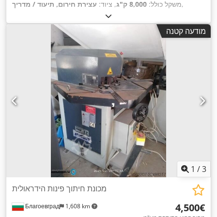
,
משקל כולל:
8,000 ק"ג
, ציוד:
עצירת חירום, תיעוד / מדריך
מודעה קטנה
1
/
3
מכונת חיתוך פינות הידראולית
‏4,500 ‏€
Благоевград
1,608 km