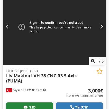
1
/
6
מכונת כיפוף צינורות
Liv Makina
LVH 38 CNC R3 5 Axis
(PUMA)
‏3,000 ‏€
Kayseri OSB
855 km
FCA מחיר קבוע בתוספת מע"מ
התקשר
פנה