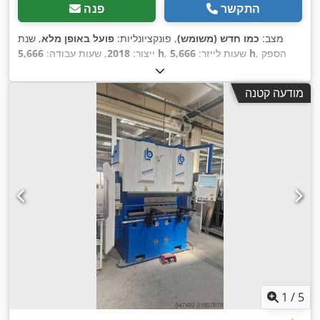
התקשר
פנה
מצב:
כמו חדש (משומש)
, פונקציונליות:
פועל באופן מלא
, שנת
, הספק
5,666 h
, שעות לייזר:
5,666 h
ייצור:
2018
, שעות עבודה:
לייזר:
6,000 וואט
, עובי מירבי של לוח:
25 מ"מ
, עובי מירבי של
יריעת פלדה:
25 מ"מ
, עובי מירבי של יריעת אלומיניום:
30 מ"מ
,
מודעה קטנה
עובי מקסימלי של פח פליז:
15 מ"מ
, עובי משטח נחושת (מקסימלי):
12 מ"מ
, מהירות מיקום:
100 מ'/דקה
, דיוק מיקום:
0.05 מ"מ
, דיוק
חזרה:
0.05 מ"מ
, משקל חומר העבודה (מקס'):
3,280 ק"ג
, כוח:
6,000 קילוואט (8,157.72 כ"ס)
, משקל כולל:
27,700 ק"ג
, אורך
כולל:
22,450 מ"מ
, רוחב כולל:
6,670 מ"מ
, גובה כולל:
2,565 מ"מ
,
,
טווח עבודה:
20,248,100 מ"מ
, ציוד:
יחידת קירור
1
/
5