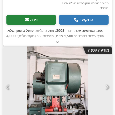
EXW מחיר קבוע לא ניתן להציג מע"מ
בנפרד
התקשר
פנה
מצב:
משומש
, שנת ייצור:
2005
, פונקציונליות:
פועל באופן מלא
,
אורך עיבוד בחריטה:
1,500 מ"מ
, מהירות ציר (מקסימלית):
4,000
סל"ד
, מהירות סיבוב (מקסימלית):
4,000 סל"ד
, משקל כולל:
,
14,400 ק"ג
מודעה קטנה