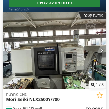
פרסם מודעה עכשיו
*למודעה/לחודש
מודעה קטנה
1
/
8
מחרטה CNC
Mori Seiki
NLX2500Y/700
Dobrich
1,525 km