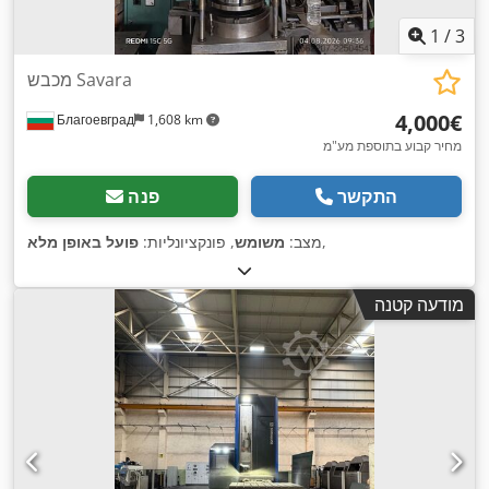
1
/
3
מכבש Savara
‏4,000 ‏€
Благоевград
1,608 km
מחיר קבוע בתוספת מע"מ
התקשר
פנה
,
מצב:
משומש
, פונקציונליות:
פועל באופן מלא
מודעה קטנה