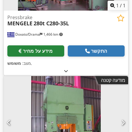
1
/
1
Pressbrake
MENGELE
280t C280-35L
Doxato/Drama
1,466 km
התקשר
מידע על מחיר
,
מצב:
משומש
מודעה קטנה