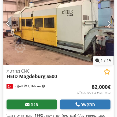
1
/
15
מחרטת CNC
HEID Magdeburg
S500
‏82,000 ‏€
Söğütlü
1,166 km
מחיר קבוע בתוספת מע"מ
התקשר
פנה
מצב:
משופץ כללי (משומש)
, שנת ייצור:
1992
, קוטר חריטה מעל