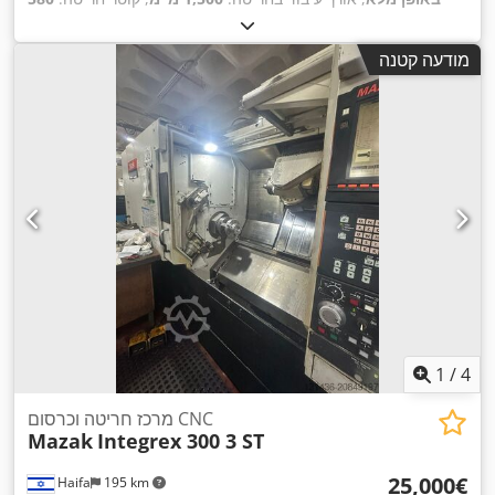
600 מ"מ
,
, מרחק תנועה ציר Z:
500 מ"מ
, מרחק נסיעה בציר X:
מ"מ
,
הספק מנוע הציר:
15,000 וואט
, סוג זרם כניסה:
תלת פאזי
מודעה קטנה
1
/
4
מרכז חריטה וכרסום CNC
Mazak
Integrex 300 3 ST
‏25,000 ‏€
Haifa
195 km