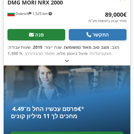
DMG MORI
NRX 2000
‏89,000 ‏€
Dobrich
1,525 km
מחיר קבוע בתוספת מע"מ
התקשר
פנה
מצב:
מצב טוב מאוד (משומש)
, שנת ייצור:
2015
, שעות עבודה:
, מספר מכונה/רכב:
, פונקציונליות:
פועל באופן מלא
1,300 h
NRX20151106
,
*
פרסם עכשיו החל מ־‏4.49 ‏€
מחכים לך
11 מיליון קונים