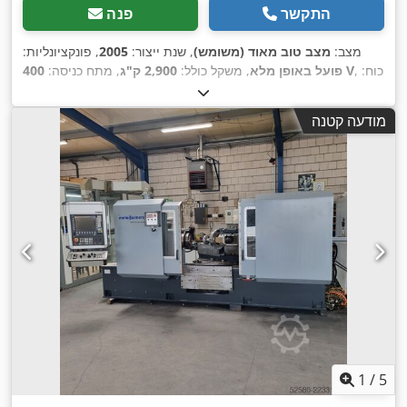
התקשר
פנה
מצב:
מצב טוב מאוד (משומש)
, שנת ייצור:
2005
, פונקציונליות:
, כוח:
400 V
פועל באופן מלא
, משקל כולל:
2,900 ק"ג
, מתח כניסה:
,
4 קילוואט (5.44 כ"ס)
, סוג זרם כניסה:
תלת פאזי
מודעה קטנה
1
/
5