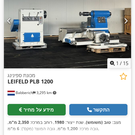
1
/
15
מכונת ספינינג
LEIFELD
PLB 1200
Babberich
3,295 km
התקשר
מידע על מחיר
מצב:
טוב (משומש)
, שנת ייצור:
1980
, רוחב במרכז:
2,350 מ"מ
,
,
גובה מרכז:
1,200 מ"מ
, גובה המוצר (מקס'):
6 מ"מ