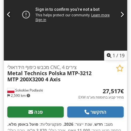
1
/
19
מכבש כיפוף הידראולי CNC, 4 צירים
Metal Technics Polska
MTP-3212
MTP 200X3200 4 Axis
‏27,517 ‏€
Sokołów Podlaski
2,590 km
EXW מחיר קבוע בתוספת מע"מ
התקשר
פנה
מצב:
חדש
, שנת ייצור:
2026
, פונקציונליות:
פועל באופן מלא
,
הספק מנוע הציר:
11,000 וואט
, אורך כולל:
3,870 מ"מ
, גובה כולל: