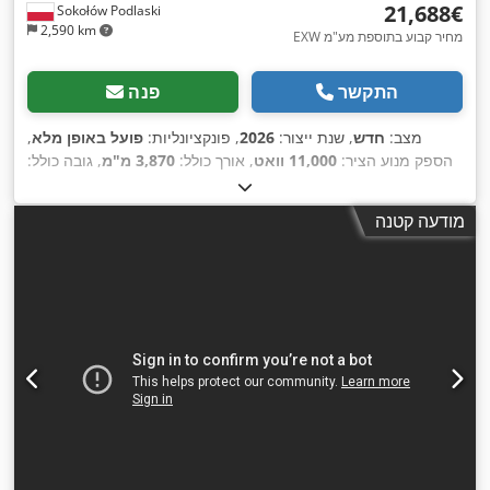
‏21,688 ‏€
Sokołów Podlaski
2,590 km
EXW מחיר קבוע בתוספת מע"מ
התקשר
פנה
מצב:
חדש
, שנת ייצור:
2026
, פונקציונליות:
פועל באופן מלא
,
הספק מנוע הציר:
11,000 וואט
, אורך כולל:
3,870 מ"מ
, גובה כולל:
2,400 מ"מ
, רוחב כולל:
1,550 מ"מ
, משקל כולל:
7,400 ק"ג
, גובה
600 מ"מ
, אורך ההזנה
, אורך הזנה ציר X:
המוצר (מקס'):
390 מ"מ
מודעה קטנה
, סוג זרם כניסה:
תלת פאזי
,
400 V
120 מ"מ
, מתח כניסה:
ציר Y:
,
משך האחריות:
12 חודשים
, מהירות הפעלה:
80 ממ"ש