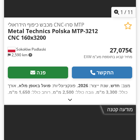
1
/
11
מכבש כיפוף הידראולי CNC-סרו MTP
Metal Technics Polska
MTP-3212
CNC 160x3200
‏27,075 ‏€
Sokołów Podlaski
2,590 km
EXW מחיר קבוע בתוספת מע"מ
התקשר
פנה
מצב:
חדש
, שנת ייצור:
2026
, פונקציונליות:
פועל באופן מלא
, אורך
כולל:
3,300 מ"מ
, גובה כולל:
2,500 מ"מ
, רוחב כולל:
1,650 מ"מ
,
משקל כולל:
9,600 ק"ג
, גובה המוצר (מקס'):
455 מ"מ
, כח הזנה ציר
, סוג זרם
400 V
180 מ"מ
, מתח כניסה:
, אורך הזנה ציר X:
600 N
X:
מודעה קטנה
,
כניסה:
תלת פאזי
, משך האחריות:
12 חודשים