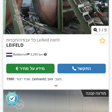
1
/
9
כלי עבודה/תבניות Leifeld להזנה
LEIFELD
Babberich
3,295 km
התקשר
מידע על מחיר
,
מצב:
טוב (משומש)
, שנת ייצור:
1980
מודעה קטנה