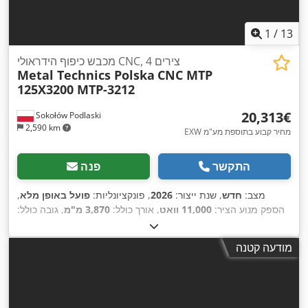
1
/
13
מכבש כיפוף הידראולי CNC, 4 צירים
Metal Technics Polska
CNC MTP
125X3200 MTP-3212
‏20,313 ‏€
Sokołów Podlaski
2,590 km
EXW מחיר קבוע בתוספת מע"מ
התקשר
פנה
מצב:
חדש
, שנת ייצור:
2026
, פונקציונליות:
פועל באופן מלא
,
הספק מנוע הציר:
11,000 וואט
, אורך כולל:
3,870 מ"מ
, גובה כולל:
2,400 מ"מ
, רוחב כולל:
1,550 מ"מ
, משקל כולל:
7,400 ק"ג
, גובה
600 מ"מ
, אורך ההזנה
, אורך הזנה ציר X:
המוצר (מקס'):
390 מ"מ
מודעה קטנה
, סוג זרם כניסה:
תלת פאזי
,
400 V
120 מ"מ
, מתח כניסה:
ציר Y:
,
משך האחריות:
12 חודשים