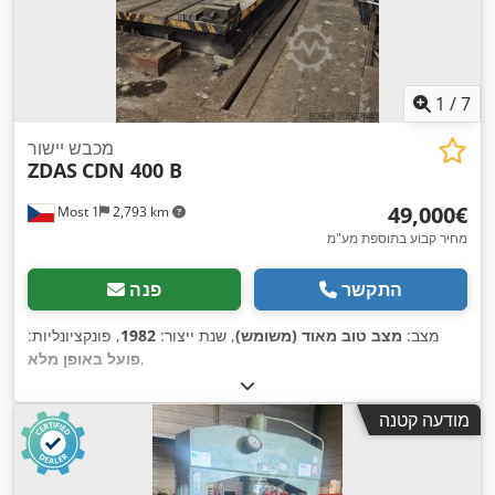
1
/
7
מכבש יישור
ZDAS
CDN 400 B
‏49,000 ‏€
Most 1
2,793 km
מחיר קבוע בתוספת מע"מ
התקשר
פנה
מצב:
מצב טוב מאוד (משומש)
, שנת ייצור:
1982
, פונקציונליות:
,
פועל באופן מלא
מודעה קטנה