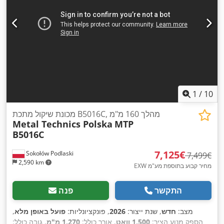
1
/
10
מכונת שיקול מתכת B5016C, מהלך 160 מ"מ
Metal Technics Polska
MTP
B5016C
‏7,125 ‏€
Sokołów Podlaski
‏7,499 ‏€
2,590 km
EXW מחיר קבוע בתוספת מע"מ
התקשר
פנה
מצב:
חדש
, שנת ייצור:
2026
, פונקציונליות:
פועל באופן מלא
,
הספק מנוע הציר:
1,500 וואט
, אורך כולל:
1,270 מ"מ
, גובה כולל: