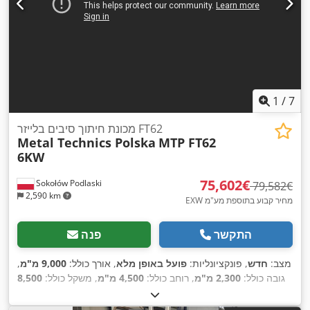
1
/
7
מכונת חיתוך סיבים בלייזר FT62
Metal Technics Polska
MTP FT62
6KW
‏75,602 ‏€
Sokołów Podlaski
‏79,582 ‏€
2,590 km
EXW מחיר קבוע בתוספת מע"מ
התקשר
פנה
מצב:
חדש
, פונקציונליות:
פועל באופן מלא
, אורך כולל:
9,000 מ"מ
,
גובה כולל:
2,300 מ"מ
, רוחב כולל:
4,500 מ"מ
, משקל כולל:
8,500
120 מ'/דקה
,
, קצב הזנה ציר Y:
120 מ'/דקה
, קצב ההזנה ציר X:
ק"ג
30 מ'/דקה
, משקל חומר העבודה (מקס'):
900 ק"ג
,
קצב הזנה ציר Z: