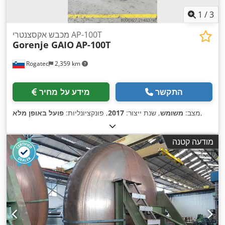
1
/
3
מכבש אקסצנטרי AP-100T
Gorenje GAIO
AP-100T
Rogatec
2,359 km
התקשר
מידע על מחיר
,
מצב:
משומש
, שנת ייצור:
2017
, פונקציונליות:
פועל באופן מלא
מודעה קטנה