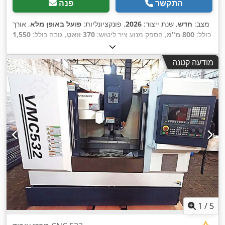
התקשר
פנה
מצב:
חדש
, שנת ייצור:
2026
, פונקציונליות:
פועל באופן מלא
, אורך
כולל:
800 מ"מ
, הספק מנוע ציר ליטוש:
370 וואט
, גובה כולל:
1,550
, אורך הזנה ציר X:
מ"מ
, רוחב כולל:
750 מ"מ
, משקל כולל:
290 ק"ג
200
, אורך ההזנה ציר Z:
220 מ"מ
, אורך ההזנה ציר Y:
220 מ"מ
מודעה קטנה
,
, כוח:
0.37 קילוואט (0.50 כ"ס)
400 V
מ"מ
, מתח כניסה:
1
/
5