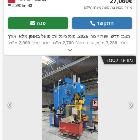
‏27,060 ‏€
2,590 km
EXW מחיר קבוע בתוספת מע"מ
התקשר
פנה
מצב:
חדש
, שנת ייצור:
2026
, פונקציונליות:
פועל באופן מלא
, אורך
כולל:
3,280 מ"מ
, גובה כולל:
2,700 מ"מ
, רוחב כולל:
2,000 מ"מ
,
, סוג זרם כניסה:
תלת
400 V
משקל כולל:
11,000 ק"ג
, מתח כניסה:
,
פאזי
, משך האחריות:
12 חודשים
מודעה קטנה