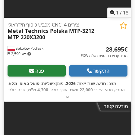
1
/
18
מכבש כיפוף הידראולי CNC, 4 צירים
Metal Technics Polska
MTP-3212
MTP 220X3200
‏28,695 ‏€
Sokołów Podlaski
2,590 km
EXW מחיר קבוע בתוספת מע"מ
התקשר
פנה
מצב:
חדש
, שנת ייצור:
2026
, פונקציונליות:
פועל באופן מלא
,
הספק מנוע הציר:
22,000 וואט
, אורך כולל:
4,300 מ"מ
, גובה כולל:
2,960 מ"מ
, רוחב כולל:
2,300 מ"מ
, משקל כולל:
10,600 ק"ג
, גובה
600 מ"מ
, אורך ההזנה
, אורך הזנה ציר X:
המוצר (מקס'):
370 מ"מ
מודעה קטנה
, סוג זרם כניסה:
תלת פאזי
,
400 V
270 מ"מ
, מתח כניסה:
ציר Y:
,
משך האחריות:
12 חודשים
, מהירות הפעלה:
80 ממ"ש