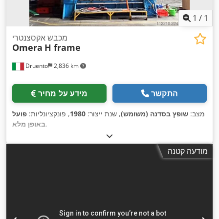
1
/
1
מכבש אקסצנטרי
Omera
H frame
Druento
2,836 km
התקשר
מידע על מחיר
מצב:
שופץ בסדנה (משומש)
, שנת ייצור:
1980
, פונקציונליות:
פועל
,
באופן מלא
מודעה קטנה