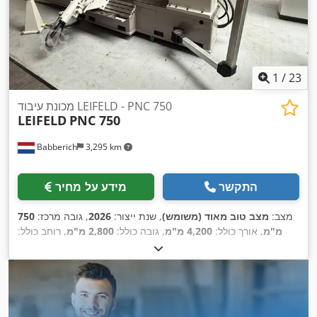
1
/
23
מכונת עיבוד LEIFELD - PNC 750
LEIFELD
PNC 750
Babberich
3,295 km
התקשר
מידע על מחיר
מצב:
מצב טוב מאוד (משומש)
, שנת ייצור:
2026
, גובה מרכז:
750
מ"מ
, אורך כולל:
4,200 מ"מ
, גובה כולל:
2,800 מ"מ
, רוחב כולל:
360 מ"מ
,
, אורך הזנה ציר X:
2,300 מ"מ
, משקל כולל:
13,000 ק"ג
,
800 מ"מ
, כוח:
28 קילוואט (38.07 כ"ס)
אורך ההזנה ציר Y: