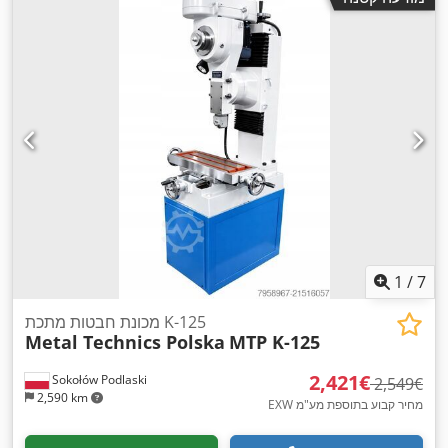
1
/
7
מכונת חבטות מתכת K-125
Metal Technics Polska
MTP K-125
‏2,421 ‏€
Sokołów Podlaski
‏2,549 ‏€
2,590 km
EXW מחיר קבוע בתוספת מע"מ