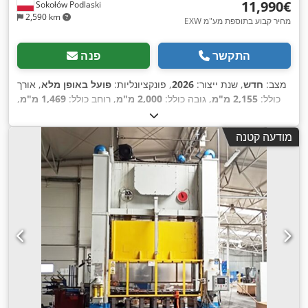
‏11,990 ‏€
Sokołów Podlaski
2,590 km
EXW מחיר קבוע בתוספת מע"מ
התקשר
פנה
מצב:
חדש
, שנת ייצור:
2026
, פונקציונליות:
פועל באופן מלא
, אורך
כולל:
2,155 מ"מ
, גובה כולל:
2,000 מ"מ
, רוחב כולל:
1,469 מ"מ
,
, סוג זרם כניסה:
תלת
400 V
משקל כולל:
3,300 ק"ג
, מתח כניסה:
,
פאזי
, משך האחריות:
12 חודשים
מודעה קטנה