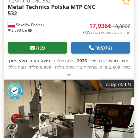
מרכז עיבוד CNC 532
Metal Technics Polska
MTP CNC
532
‏17,936 ‏€
Sokołów Podlaski
‏18,880 ‏€
2,590 km
EXW מחיר קבוע בתוספת מע"מ
התקשר
פנה
מצב:
חדש
, שנת ייצור:
2026
, פונקציונליות:
פועל באופן מלא
, אורך
כולל:
2,600 מ"מ
, מהירות ציר (מקסימלית):
8,000 סל"ד
, גובה כולל:
2,530 מ"מ
, רוחב כולל:
1,950 מ"מ
, משקל כולל:
2,600 ק"ג
, אורך
320 מ"מ
, אורך ההזנה
, אורך ההזנה ציר Y:
500 מ"מ
הזנה ציר X:
מודעה קטנה
, סוג זרם כניסה:
תלת פאזי
,
400 V
420 מ"מ
, מתח כניסה:
ציר Z:
500 מ"מ
, מרחק
, מרחק נסיעה בציר X:
משך האחריות:
12 חודשים
420 מ"מ
, אורך
, מרחק תנועה ציר Z:
320 מ"מ
תנועה בציר Y:
,
שולחן:
800 מ"מ
, רוחב שולחן:
260 מ"מ
, ציוד:
תיעוד / מדריך