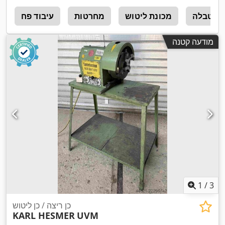
וש טבלה
מכונת ליטוש
מחרטות
עיבוד פח
r
מודעה קטנה
1
/
3
כן ריצה / כן ליטוש
KARL HESMER
UVM