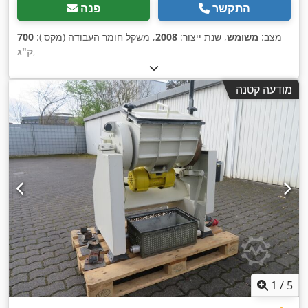
התקשר
פנה
מצב:
משומש
, שנת ייצור:
2008
, משקל חומר העבודה (מקס'):
700
,
ק"ג
מודעה קטנה
1
/
5