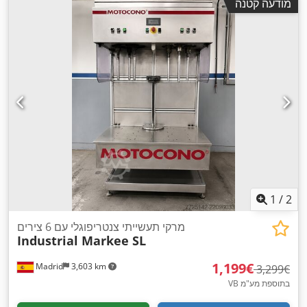
מודעה קטנה
1
/
2
מרקי תעשייתי צנטריפוגלי עם 6 צירים
Industrial Markee SL
‏1,199 ‏€
Madrid
3,603 km
‏3,299 ‏€
VB בתוספת מע"מ