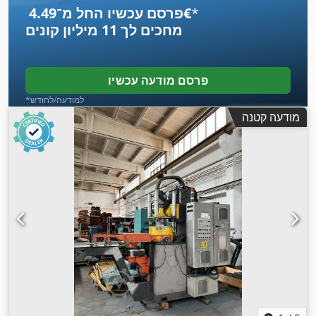
*
פרסם עכשיו החל מ־‏4.49 ‏€
מחכים לך
11 מיליון קונים
פרסם מודעה עכשיו
*למודעה/לחודש
מודעה קטנה