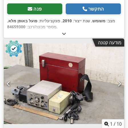
התקשר
פנה
מצב:
משומש
, שנת ייצור:
2010
, פונקציונליות:
פועל באופן מלא
,
,
מספר מכונה/רכב:
84659300
מודעה קטנה
1
/
10