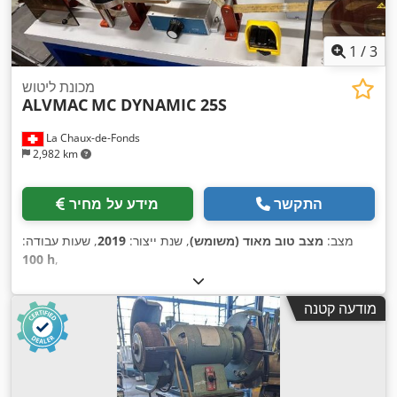
1
/
3
מכונת ליטוש
ALVMAC
MC DYNAMIC 25S
La Chaux-de-Fonds
2,982 km
התקשר
מידע על מחיר
מצב:
מצב טוב מאוד (משומש)
, שנת ייצור:
2019
, שעות עבודה:
100 h
,
מודעה קטנה