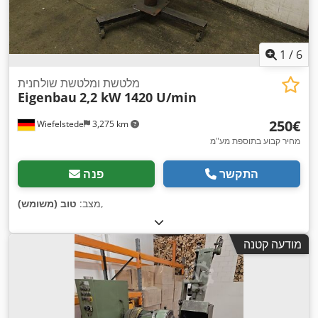
1
/
6
מלטשת ומלטשת שולחנית
Eigenbau
2,2 kW 1420 U/min
‏250 ‏€
Wiefelstede
3,275 km
מחיר קבוע בתוספת מע"מ
התקשר
פנה
,
מצב:
טוב (משומש)
מודעה קטנה