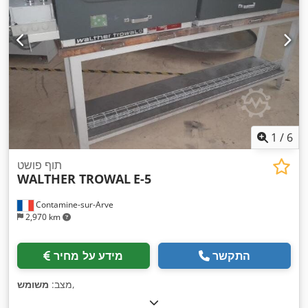
1
/
6
תוף פושט
WALTHER TROWAL
E-5
Contamine-sur-Arve
2,970 km
התקשר
מידע על מחיר
,
מצב:
משומש