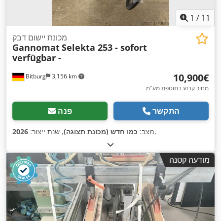
1
/
11
מכונת יישום דבק
Gannomat
Selekta 253 - sofort
verfügbar -
‏10,900 ‏€
Bitburg
3,156 km
מחיר קבוע בתוספת מע"מ
התקשר
פנה
,
מצב:
כמו חדש (מכונת תצוגה)
, שנת ייצור:
2026
מודעה קטנה