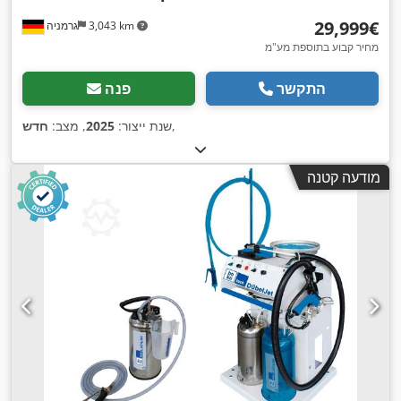
‏29,999 ‏€
3,043 km
גרמניה
מחיר קבוע בתוספת מע"מ
התקשר
פנה
,
שנת ייצור:
2025
, מצב:
חדש
מודעה קטנה