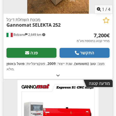
1
/
4
מכונת השחלת דיבל
Gannomat
SELEKTA 252
‏7,200 ‏€
Bolzano
2,649 km
מחיר קבוע בתוספת מע"מ
התקשר
פנה
מצב:
טוב (משומש)
, שנת ייצור:
2009
, פונקציונליות:
פועל באופן
,
מלא
מודעה קטנה