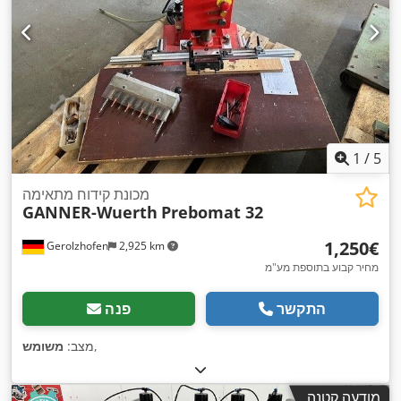
1
/
5
מכונת קידוח מתאימה
GANNER-Wuerth
Prebomat 32
‏1,250 ‏€
Gerolzhofen
2,925 km
מחיר קבוע בתוספת מע"מ
התקשר
פנה
,
מצב:
משומש
מודעה קטנה