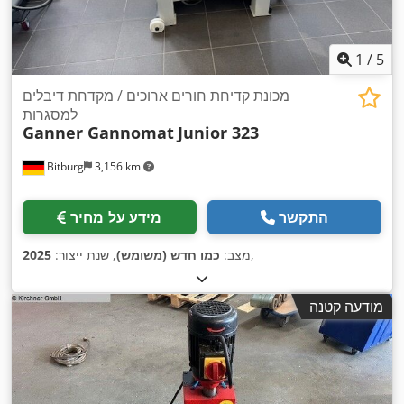
1
/
5
מכונת קדיחת חורים ארוכים / מקדחת דיבלים
למסגרות
Ganner Gannomat
Junior 323
Bitburg
3,156 km
התקשר
מידע על מחיר
,
מצב:
כמו חדש (משומש)
, שנת ייצור:
2025
מודעה קטנה