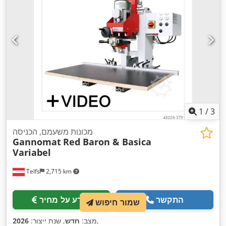
1
/
3
מכונות משעמם, הכניסה
Gannomat
Red Baron & Basica
Variabel
Telfs
2,715 km
התקשר
מידע על מחיר
שמור חיפוש
,
מצב:
חדש
, שנת ייצור:
2026