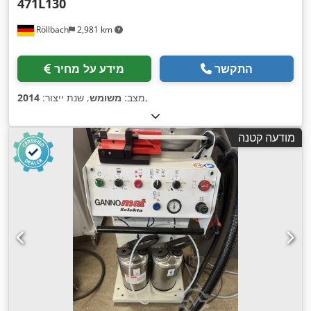
471L130
Röllbach
2,981 km
התקשר
מידע על מחיר
,
מצב:
משומש
, שנת ייצור:
2014
מודעה קטנה