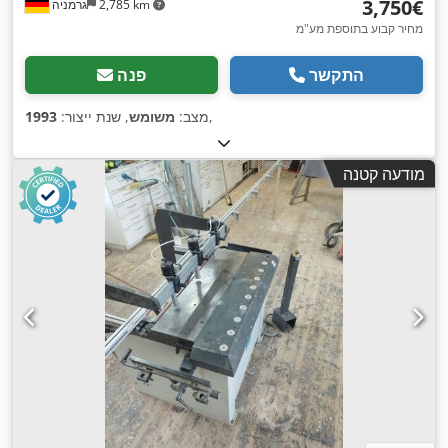
‏3,750 ‏€
2,785 km
גרמניה
מחיר קבוע בתוספת מע"מ
התקשר
פנה
,
מצב:
משומש
, שנת ייצור:
1993
מודעה קטנה